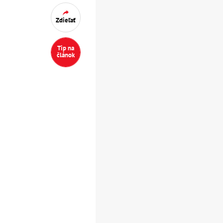
Zdieľať
Tip na
článok