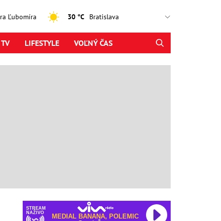
jtra Ľubomíra
30 °C
 TV
LIFESTYLE
VOĽNÝ ČAS
STREAM
NAŽIVO
MEDIAL BANANA, POLEMIC