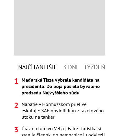
NAJČÍTANEJŠIE
3 DNI
TÝŽDEŇ
Maďarská Tisza vybrala kandidáta na
prezidenta: Do boja posiela bývalého
predsedu Najvyššieho súdu
Napätie v Hormuzskom prielive
eskaluje: SAE obvinili Irán z raketového
útoku na tanker
Úraz na túre vo Veľkej Fatre: Turistka si
zranila členok, do nemocnice ju odviezli