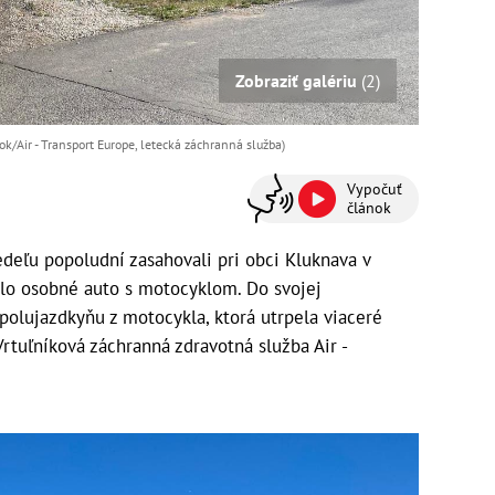
Zobraziť galériu
(2)
k/Air - Transport Europe, letecká záchranná služba)
Vypočuť
článok
deľu popoludní zasahovali pri obci Kluknava v
ilo osobné auto s motocyklom. Do svojej
 spolujazdkyňu z motocykla, ktorá utrpela viaceré
rtuľníková záchranná zdravotná služba Air -
.