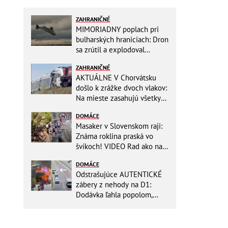
ZAHRANIČNÉ
MIMORIADNY poplach pri
bulharských hraniciach: Dron
sa zrútil a explodoval
neďaleko plynovodu!
ZAHRANIČNÉ
AKTUÁLNE V Chorvátsku
došlo k zrážke dvoch vlakov:
Na mieste zasahujú všetky
záchranné zložky
DOMÁCE
Masaker v Slovenskom raji:
Známa roklina praská vo
švíkoch! VIDEO Rad ako na
banány za socializmu
DOMÁCE
Odstrašujúce AUTENTICKÉ
zábery z nehody na D1:
Dodávka ľahla popolom,
ťažko zraneného
zachraňoval vrtuľník