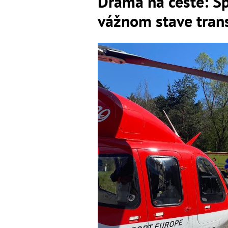
Dráma na ceste: S
vážnom stave trans