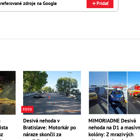
referované zdroje na Google
Pridať
FOTO
a
Desivá nehoda v
MIMORIADNE Desivá
ista
Bratislave: Motorkár po
nehoda na D1 a masív
az
náraze skončil za
kolóny: Z mrazivých