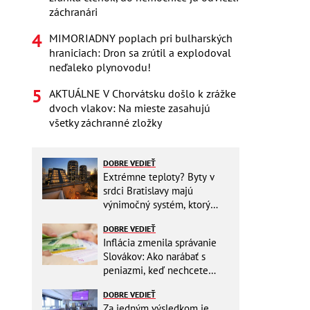
záchranári
MIMORIADNY poplach pri bulharských
hraniciach: Dron sa zrútil a explodoval
neďaleko plynovodu!
AKTUÁLNE V Chorvátsku došlo k zrážke
dvoch vlakov: Na mieste zasahujú
všetky záchranné zložky
DOBRE VEDIEŤ
Extrémne teploty? Byty v
srdci Bratislavy majú
výnimočný systém, ktorý
ešte aj šetrí náklady
DOBRE VEDIEŤ
Inflácia zmenila správanie
Slovákov: Ako narábať s
peniazmi, keď nechcete
zbytočne riskovať?
DOBRE VEDIEŤ
Za jedným výsledkom je