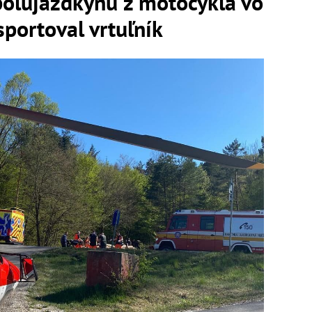
polujazdkyňu z motocykla vo
portoval vrtuľník