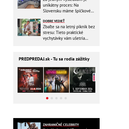
unikátny proces: Na
Slovensku máme špičkové
pracovisko
DOBRE VEDIEŤ
Zbaľte sa na letný piknik bez
stresu: Tieto praktické
vychytávky vám ušetria
miesto v batohu!
PREDPREDAJ
.sk - Tu sa rodia zážitky
ZAHRANIČNÉ CELEBRITY