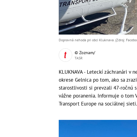
Dopravná nehoda pri obci Kluknava. (Zdroj: Faceboo
© Zoznam/
TASR
KLUKNAVA - Leteckí záchranári v ne
okrese Gelnica po tom, ako sa zraz
starostlivosti si prevzali 47-ročnú
vážne poranenia. Informuje o tom V
Transport Europe na sociálnej sieti