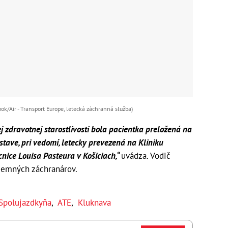
k/Air - Transport Europe, letecká záchranná služba)
j zdravotnej starostlivosti bola pacientka preložená na
stave, pri vedomí, letecky prevezená na Kliniku
cnice Louisa Pasteura v Košiciach,“
uvádza. Vodič
ozemných záchranárov.
Spolujazdkyňa
,
ATE
,
Kluknava