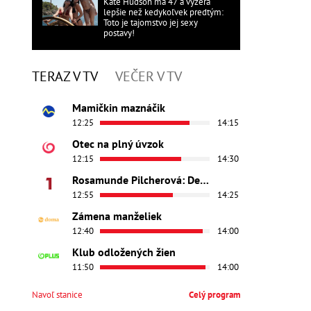
Kate Hudson má 47 a vyzerá
lepšie než kedykoľvek predtým:
Toto je tajomstvo jej sexy
postavy!
TERAZ V TV
VEČER V TV
Mamičkin maznáčik
12:25
14:15
Otec na plný úvzok
12:15
14:30
Rosamunde Pilcherová: Dedičstvo lásky
12:55
14:25
Zámena manželiek
12:40
14:00
Klub odložených žien
11:50
14:00
Navoľ stanice
Celý program