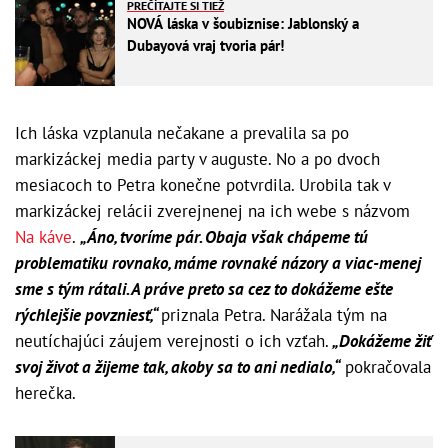
PREČÍTAJTE SI TIEŽ
NOVÁ láska v šoubiznise: Jablonský a
Dubayová vraj tvoria pár!
Ich láska vzplanula nečakane a prevalila sa po
markizáckej media party v auguste. No a po dvoch
mesiacoch to Petra konečne potvrdila. Urobila tak v
markizáckej relácii zverejnenej na ich webe s názvom
Na káve
.
„Áno, tvoríme pár. Obaja však chápeme tú
problematiku rovnako, máme rovnaké názory a viac-menej
sme s tým rátali. A práve preto sa cez to dokážeme ešte
rýchlejšie povzniesť,“
priznala Petra. Narážala tým na
neutíchajúci záujem verejnosti o ich vzťah.
„Dokážeme žiť
svoj život a žijeme tak, akoby sa to ani nedialo,“
pokračovala
herečka.