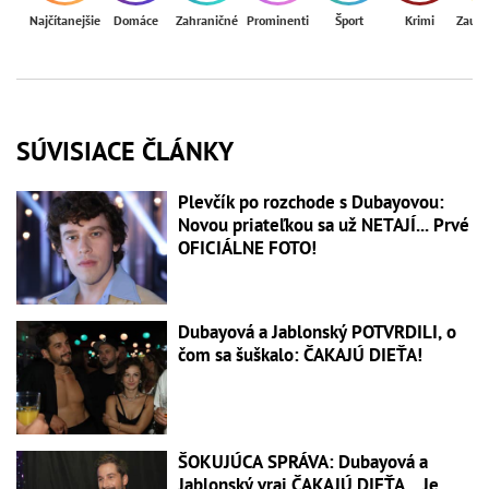
Najčítanejšie
Domáce
Zahraničné
Prominenti
Šport
Krimi
Zaují
SÚVISIACE ČLÁNKY
Plevčík po rozchode s Dubayovou:
Novou priateľkou sa už NETAJÍ... Prvé
OFICIÁLNE FOTO!
Dubayová a Jablonský POTVRDILI, o
čom sa šuškalo: ČAKAJÚ DIEŤA!
ŠOKUJÚCA SPRÁVA: Dubayová a
Jablonský vraj ČAKAJÚ DIEŤA... Je