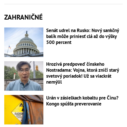
ZAHRANIČNÉ
Senát udrel na Rusko: Nový sankčný
balík môže priniesť clá až do výšky
500 percent
Hrozivá predpoveď čínskeho
Nostradama: Vojna, ktorá zničí starý
svetový poriadok! Už sa viackrát
nemýlil
Urán v zásielkach kobaltu pre Čínu?
Kongo spúšťa preverovanie