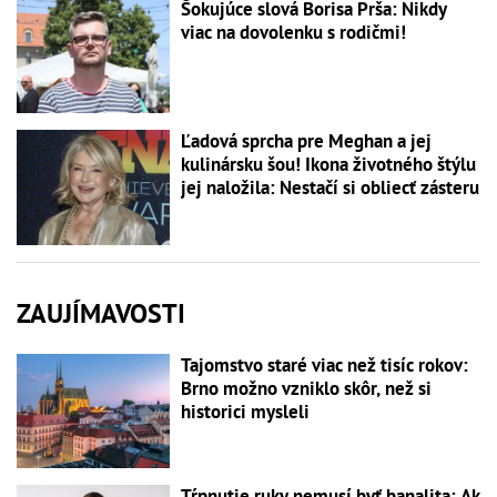
Šokujúce slová Borisa Prša: Nikdy
viac na dovolenku s rodičmi!
Ľadová sprcha pre Meghan a jej
kulinársku šou! Ikona životného štýlu
jej naložila: Nestačí si obliecť zásteru
ZAUJÍMAVOSTI
Tajomstvo staré viac než tisíc rokov:
Brno možno vzniklo skôr, než si
historici mysleli
Tŕpnutie ruky nemusí byť banalita: Ak