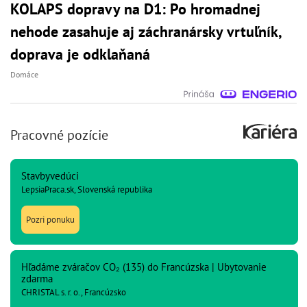
KOLAPS dopravy na D1: Po hromadnej
nehode zasahuje aj záchranársky vrtuľník,
doprava je odklaňaná
Domáce
Pracovné pozície
Stavbyvedúci
LepsiaPraca.sk, Slovenská republika
Pozri ponuku
Hľadáme zváračov CO₂ (135) do Francúzska | Ubytovanie
zdarma
CHRISTAL s. r. o., Francúzsko