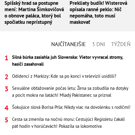
Spišský hrad sa postupne
Prekliaty budík! Wisterová
mení: Martina Šimkovičová
opísala ranné peklo: Nič
o obnove paláca, ktorý bol
nepomáha, toto musí
spočiatku neprístupný
maskovať
NAJČÍTANEJŠIE
3 DNI
TÝŽDEŇ
Silná búrka zasiahla juh Slovenska: Vietor vyvracal stromy,
hasiči zasahovali
Odídenci z Markízy: Kde sa po konci v televízii usídlili?
Sexuálne obťažovanie počas letu: Žena sa zobudila na dotyky
a pocit mokra na šatách! Mladý Pakistanec sa priznal
Šokujúce slová Borisa Prša: Nikdy viac na dovolenku s rodičmi!
Cesta sa zmenila na nočnú moru: Cestujúci RegioJetu čakali
päť hodín v horúčavách! Pokazila sa lokomotíva