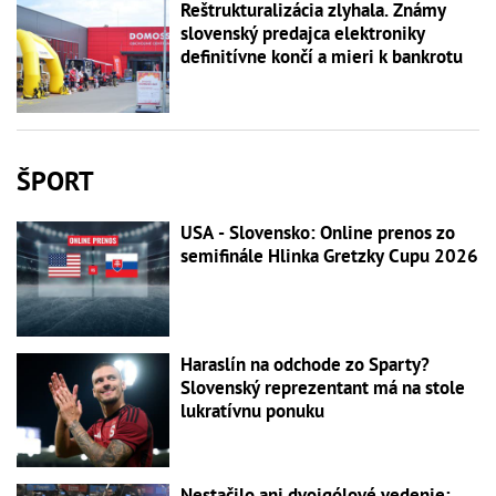
Reštrukturalizácia zlyhala. Známy
slovenský predajca elektroniky
definitívne končí a mieri k bankrotu
ŠPORT
USA - Slovensko: Online prenos zo
semifinále Hlinka Gretzky Cupu 2026
Haraslín na odchode zo Sparty?
Slovenský reprezentant má na stole
lukratívnu ponuku
Nestačilo ani dvojgólové vedenie: