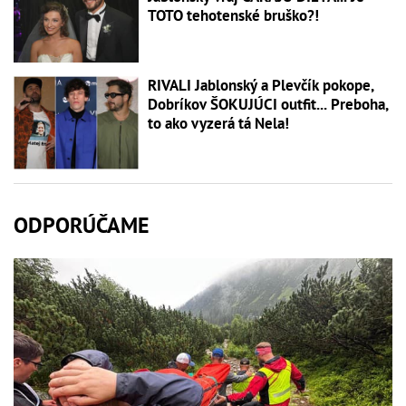
TOTO tehotenské bruško?!
RIVALI Jablonský a Plevčík pokope,
Dobríkov ŠOKUJÚCI outfit... Preboha,
to ako vyzerá tá Nela!
ODPORÚČAME