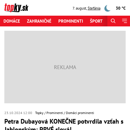
30 °C
7. august
,
Štefánia
DOMÁCE
ZAHRANIČNÉ
PROMINENTI
ŠPORT
ZAUJÍMAV
23.10.2024 12:00
Topky
Prominenti
Domáci prominenti
Petra Dubayová KONEČNE potvrdila vzťah s
Jablonským: PRVÉ slová!