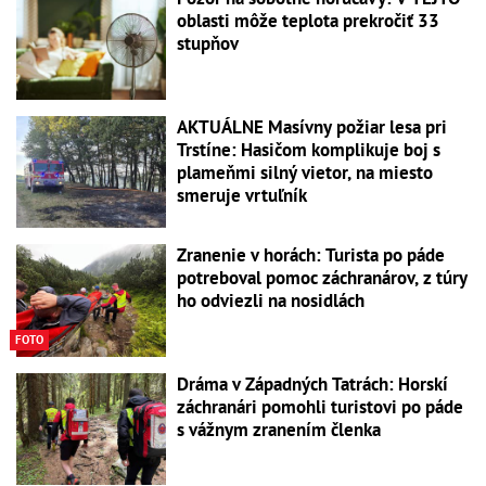
oblasti môže teplota prekročiť 33
stupňov
AKTUÁLNE Masívny požiar lesa pri
Trstíne: Hasičom komplikuje boj s
plameňmi silný vietor, na miesto
smeruje vrtuľník
Zranenie v horách: Turista po páde
potreboval pomoc záchranárov, z túry
ho odviezli na nosidlách
FOTO
Dráma v Západných Tatrách: Horskí
záchranári pomohli turistovi po páde
s vážnym zranením členka