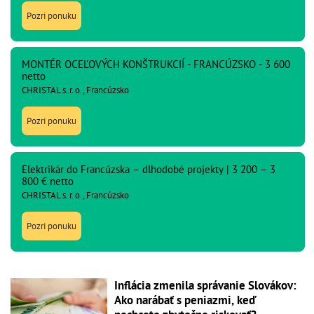
Pozri ponuku
MONTÉR OCEĽOVÝCH KONŠTRUKCIÍ - FRANCÚZSKO - 3 600
netto
CHRISTAL s. r. o., Francúzsko
Pozri ponuku
Elektrikár do Francúzska – dlhodobé projekty | 3 200 – 3
800 € netto
CHRISTAL s. r. o., Francúzsko
Pozri ponuku
Inflácia zmenila správanie Slovákov:
Ako narábať s peniazmi, keď