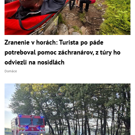
Zranenie v horách: Turista po páde
potreboval pomoc záchranárov, z túry ho
odviezli na nosidlách
Domáce