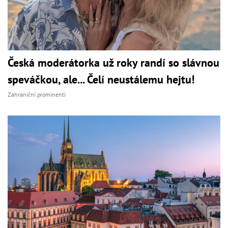
Česká moderátorka už roky randí so slávnou
speváčkou, ale... Čelí neustálemu hejtu!
Zahraniční prominenti