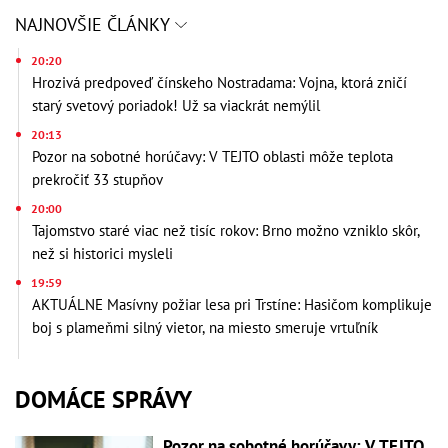
NAJNOVŠIE ČLÁNKY
20:20
Hrozivá predpoveď čínskeho Nostradama: Vojna, ktorá zničí
starý svetový poriadok! Už sa viackrát nemýlil
20:13
Pozor na sobotné horúčavy: V TEJTO oblasti môže teplota
prekročiť 33 stupňov
20:00
Tajomstvo staré viac než tisíc rokov: Brno možno vzniklo skôr,
než si historici mysleli
19:59
AKTUÁLNE Masívny požiar lesa pri Trstíne: Hasičom komplikuje
boj s plameňmi silný vietor, na miesto smeruje vrtuľník
DOMÁCE SPRÁVY
Pozor na sobotné horúčavy: V TEJTO