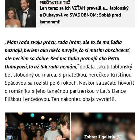
PREČÍTAJTE SI TIEŽ
Len teraz sa ich VZŤAH prevalil a... Jablonský
a Dubayová vo SVADOBNOM: Sobáš pred
kamerami!
„Mám rada svoju prácu, rada hrám, ale to, že ma ľudia
poznajú, beriem ako niečo navyše, čo si musím absolvovať,
ale necítim sa dobre. Keď ma ľudia poznajú ako Petru
Dubayovú, to až tak rada nemám,“
dodala. Jakub Jablonský
bol slobodný od marca. S priateľkou, herečkou Kristínou
Spáčovou sa rozišli po 6 rokoch. Neskôr sa začalo hovoriť
o romániku s jeho tanečnou partnerkou v Let's Dance
Eliškou Lenčešovou. Ten nakoniec obaja vyvrátili.
Zobraziť galériu
(9)