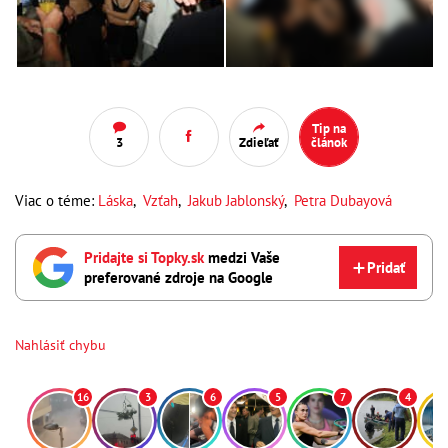
Tip na
3
Zdieľať
článok
Viac o téme:
Láska
,
Vzťah
,
Jakub Jablonský
,
Petra Dubayová
Pridajte si Topky.sk
medzi Vaše
Pridať
preferované zdroje na Google
Nahlásiť chybu
16
3
6
5
7
4