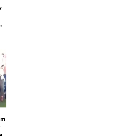
v
,
ým
v
a