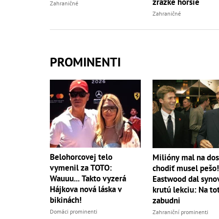
zrážke horšie
Zahraničné
Zahraničné
PROMINENTI
Belohorcovej telo
Milióny mal na dos
vymenil za TOTO:
chodiť musel pešo!
Wauuu... Takto vyzerá
Eastwood dal syno
Hájkova nová láska v
krutú lekciu: Na to
bikinách!
zabudni
Domáci prominenti
Zahraniční prominenti