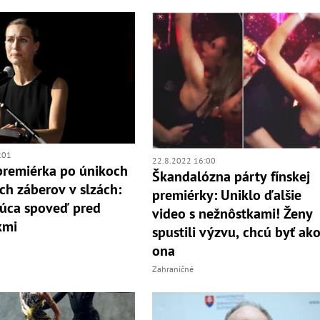
:01
22.8.2022 16:00
premiérka po únikoch
Škandalózna párty fínskej
ch záberov v slzách:
premiérky: Uniklo ďalšie
úca spoveď pred
video s nežnôstkami! Ženy
kmi
spustili výzvu, chcú byť ak
ona
Zahraničné