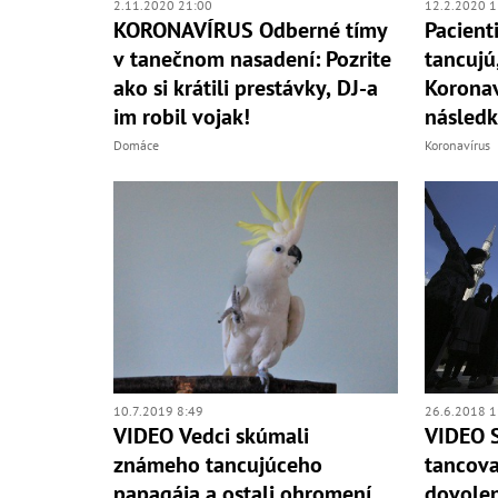
2.11.2020 21:00
12.2.2020 1
KORONAVÍRUS Odberné tímy
Pacient
v tanečnom nasadení: Pozrite
tancujú
ako si krátili prestávky, DJ-a
Koronav
im robil vojak!
následk
Domáce
Koronavírus
10.7.2019 8:49
26.6.2018 1
VIDEO Vedci skúmali
VIDEO 
známeho tancujúceho
tancova
papagája a ostali ohromení
dovolen