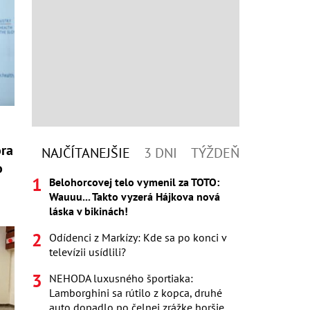
ora
NAJČÍTANEJŠIE
3 DNI
TÝŽDEŇ
o
Belohorcovej telo vymenil za TOTO:
Wauuu... Takto vyzerá Hájkova nová
láska v bikinách!
Odídenci z Markízy: Kde sa po konci v
televízii usídlili?
NEHODA luxusného športiaka:
Lamborghini sa rútilo z kopca, druhé
auto dopadlo po čelnej zrážke horšie