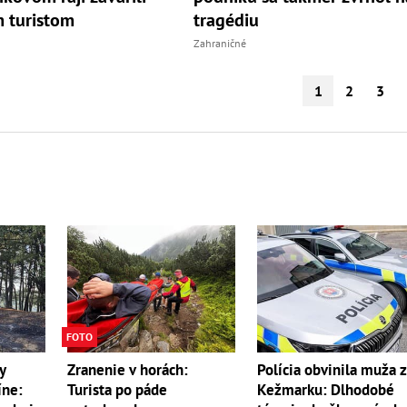
 turistom
tragédiu
Zahraničné
1
2
3
FOTO
y
Zranenie v horách:
Polícia obvinila muža 
íne:
Turista po páde
Kežmarku: Dlhodobé