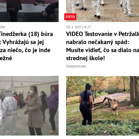
FOTO
:08
26.1.2021 8:27
ínedžerka (18) búra
VIDEO Testovanie v Petržal
: Vyhrážajú sa jej
nabralo nečakaný spád:
za niečo, čo je inde
Musíte vidieť, čo sa dialo n
bežné
strednej škole!
Zaujímavosti