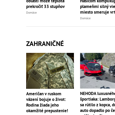
Hasičom komplikuj
oblasti môže teplota
plameňmi silný vieto
prekročiť 33 stupňov
miesto smeruje vrt
Domáce
Domáce
ZAHRANIČNÉ
NEHODA luxusnéh
Američan v ruskom
športiaka: Lambor
väzení bojuje o život:
sa rútilo z kopca, 
Rodina žiada jeho
auto dopadlo po če
okamžité prepustenie!