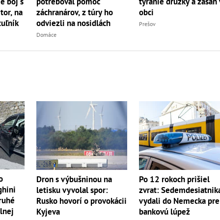
e boj s
potreboval pomoc
týranie družky a zásah 
r, na
záchranárov, z túry ho
obci
uľník
odviezli na nosidlách
Prešov
Domáce
o
Dron s výbušninou na
Po 12 rokoch prišiel
ghini
letisku vyvolal spor:
zvrat: Sedemdesiatnik
druhé
Rusko hovorí o provokácii
vydali do Nemecka pre
lnej
Kyjeva
bankovú lúpež