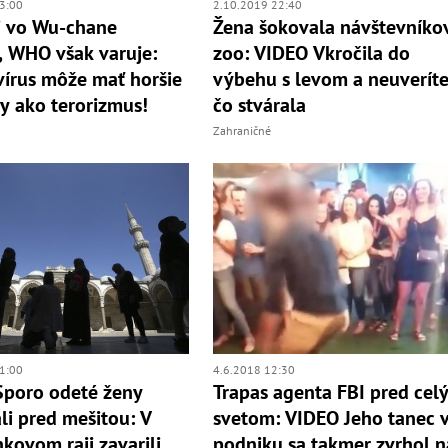
3:00
2.10.2019 22:40
i vo Wu-chane
Žena šokovala návštevníko
, WHO však varuje:
zoo: VIDEO Vkročila do
írus môže mať horšie
výbehu s levom a neuveríte
y ako terorizmus!
čo stvárala
Zahraničné
1:00
4.6.2018 12:30
Sporo odeté ženy
Trapas agenta FBI pred cel
li pred mešitou: V
svetom: VIDEO Jeho tanec 
kovom raji zavarili
podniku sa takmer zvrhol n