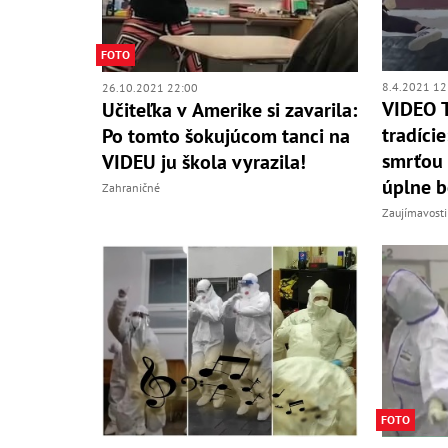
FOTO
8.4.2021 12
26.10.2021 22:00
VIDEO T
Učiteľka v Amerike si zavarila:
tradície
Po tomto šokujúcom tanci na
smrťou 
VIDEU ju škola vyrazila!
úplne 
Zahraničné
Zaujímavosti
FOTO