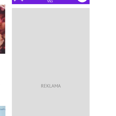
Vlci
o