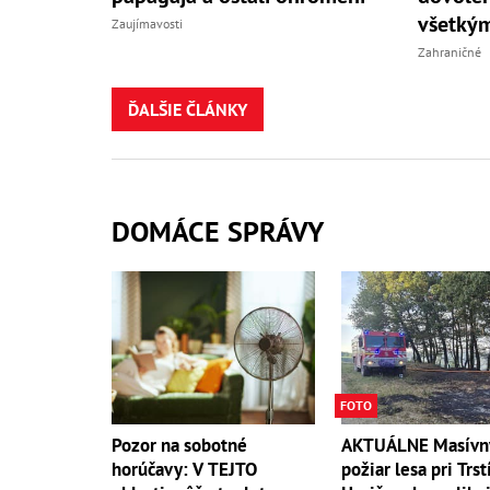
všetkým
Zaujímavosti
Zahraničné
ĎALŠIE ČLÁNKY
DOMÁCE SPRÁVY
FOTO
AKTUÁLNE Masívn
Pozor na sobotné
požiar lesa pri Trst
horúčavy: V TEJTO