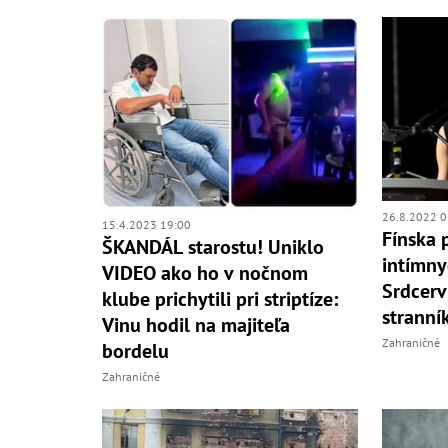
26.8.2022 0
15.4.2023 19:00
Fínska 
ŠKANDÁL starostu! Uniklo
intímny
VIDEO ako ho v nočnom
Srdcerv
klube prichytili pri striptíze:
stranní
Vinu hodil na majiteľa
Zahraničné
bordelu
Zahraničné