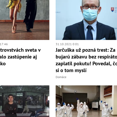
17:46
31.10.2021 0:01
trovstvách sveta v
Jarčuška už pozná trest: Za
alo zastúpenie aj
bujarú zábavu bez respirát
sko
zaplatil pokutu! Povedal, č
si o tom myslí
Domáce