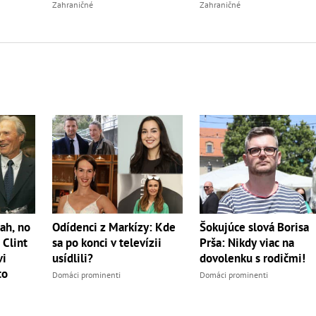
Zahraničné
Zahraničné
ah, no
Odídenci z Markízy: Kde
Šokujúce slová Borisa
 Clint
sa po konci v televízii
Prša: Nikdy viac na
vi
usídlili?
dovolenku s rodičmi!
to
Domáci prominenti
Domáci prominenti