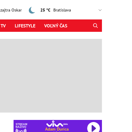
, zajtra Oskar
25 °C
 TV
LIFESTYLE
VOĽNÝ ČAS
STREAM
NAŽIVO
Adam Ďurica