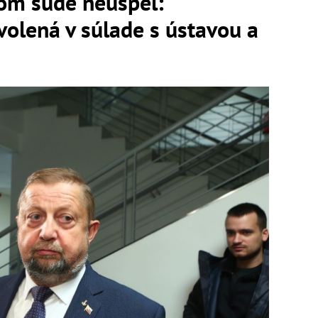
om súde neuspel:
volená v súlade s ústavou a