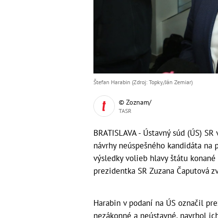
Štefan Harabin (Zdroj: Topky/Ján Zemiar)
© Zoznam/
TASR
BRATISLAVA - Ústavný súd (ÚS) SR 
návrhy neúspešného kandidáta na p
výsledky volieb hlavy štátu konané
prezidentka SR Zuzana Čaputová zv
Harabin v podaní na ÚS označil pr
nezákonné a neústavné, navrhol ich