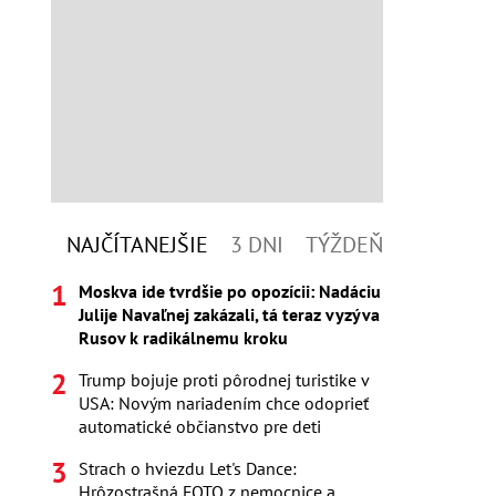
NAJČÍTANEJŠIE
3 DNI
TÝŽDEŇ
Moskva ide tvrdšie po opozícii: Nadáciu
Julije Navaľnej zakázali, tá teraz vyzýva
Rusov k radikálnemu kroku
Trump bojuje proti pôrodnej turistike v
USA: Novým nariadením chce odoprieť
automatické občianstvo pre deti
Strach o hviezdu Let's Dance:
Hrôzostrašná FOTO z nemocnice a...