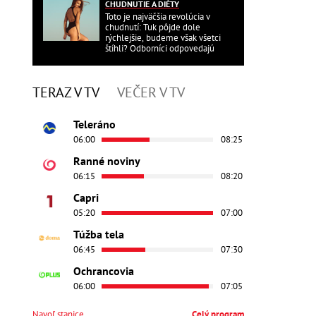
CHUDNUTIE A DIÉTY
Toto je najväčšia revolúcia v
chudnutí: Tuk pôjde dole
rýchlejšie, budeme však všetci
štíhli? Odborníci odpovedajú
TERAZ V TV
VEČER V TV
Teleráno
06:00
08:25
Ranné noviny
06:15
08:20
Capri
05:20
07:00
Túžba tela
06:45
07:30
Ochrancovia
06:00
07:05
Navoľ stanice
Celý program