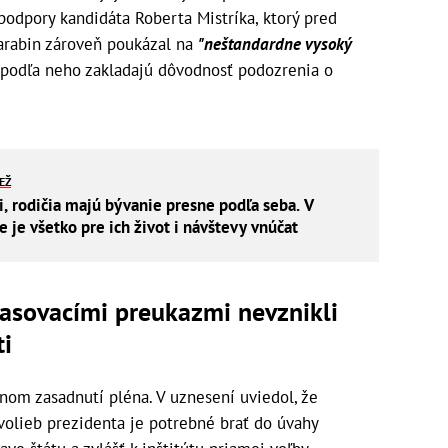
podpory kandidáta Roberta Mistríka, ktorý pred
 Harabin zároveň poukázal na
"neštandardne vysoký
é podľa neho zakladajú dôvodnosť podozrenia o
IEŽ
i, rodičia majú bývanie presne podľa seba. V
je všetko pre ich život i návštevy vnúčat
hlasovacími preukazmi nevznikli
ti
nom zasadnutí pléna. V uznesení uviedol, že
 volieb prezidenta je potrebné brať do úvahy