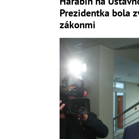
Harabin na Ústavn
Prezidentka bola z
zákonmi