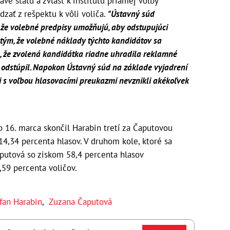
ave štátu a zvlášť k inštitútu priamej voľby
zať z rešpektu k vôli voliča.
"Ústavný súd
 že volebné predpisy umožňujú, aby odstupujúci
 tým, že volebné náklady týchto kandidátov sa
il, že zvolená kandidátka riadne uhradila reklamné
 odstúpil. Napokon Ústavný súd na základe vyjadrení
osti s voľbou hlasovacími preukazmi nevznikli akékoľvek
 16. marca skončil Harabin tretí za Čaputovou
4,34 percenta hlasov. V druhom kole, ktoré sa
aputová so ziskom 58,4 percenta hlasov
1,59 percenta voličov.
fan Harabin
,
Zuzana Čaputová