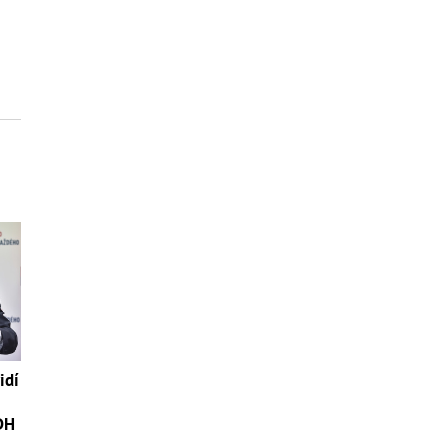
idí
DH