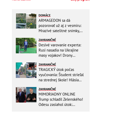
DOMÁCE
ARMAGEDON sa dá
pozorovať už aj z vesmíru:
Mrazivé satelitné snímky,
rozdiel len pár rokov a po
ZAHRANIČNÉ
vode ani stopy!
Desivé varovanie experta:
Rusi nasadia na Ukrajine
masy vojakov! Drony
nebudú stačiť
ZAHRANIČNÉ
TRAGICKÝ útok počas
vyučovania: Študent strieľal
na strednej škole! Hlásia
mŕtvych a množstvo
ZAHRANIČNÉ
zranených
MIMORIADNY ONLINE
Trump schladil Zelenského!
Odesu zasiahol útok:
Odvolaný Fedorov túži po
návrate