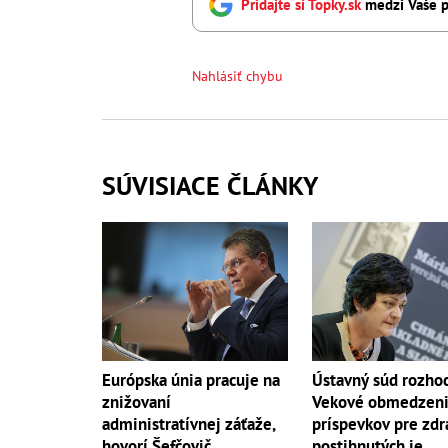
Pridajte si Topky.sk
medzi Vaše p
Nahlásiť chybu
SÚVISIACE ČLÁNKY
Európska únia pracuje na
Ústavný súd rozho
znižovaní
Vekové obmedzen
administratívnej záťaže,
príspevkov pre zd
hovorí Šefčovič
postihnutých je