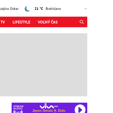
, zajtra Oskar
21 °C
 TV
LIFESTYLE
VOĽNÝ ČAS
STREAM
NAŽIVO
Jason Derulo ft. Dido