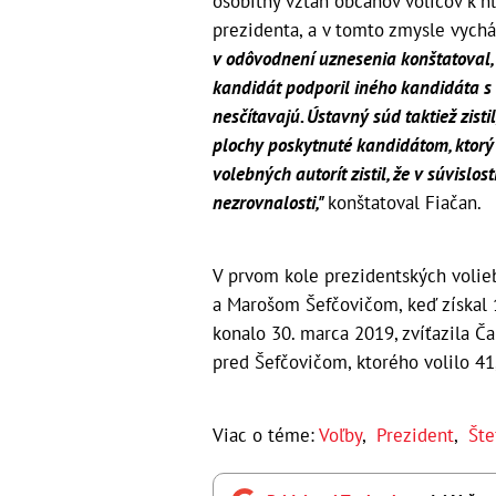
osobitný vzťah občanov voličov k hl
prezidenta, a v tomto zmysle vychád
v odôvodnení uznesenia konštatoval,
kandidát podporil iného kandidáta s
nesčítavajú. Ústavný súd taktiež zist
plochy poskytnuté kandidátom, ktorý
volebných autorít zistil, že v súvisl
nezrovnalosti,"
konštatoval Fiačan.
V prvom kole prezidentských volieb
a Marošom Šefčovičom, keď získal 1
konalo 30. marca 2019, zvíťazila Č
pred Šefčovičom, ktorého volilo 4
Viac o téme:
Voľby
,
Prezident
,
Šte