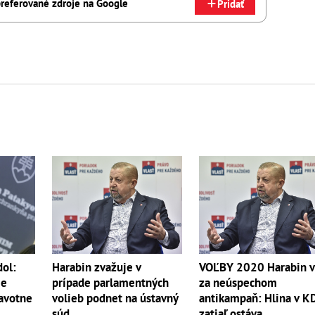
referované zdroje na Google
Pridať
dol:
Harabin zvažuje v
VOĽBY 2020 Harabin v
ie
prípade parlamentných
za neúspechom
ravotne
volieb podnet na ústavný
antikampaň: Hlina v K
súd
zatiaľ ostáva