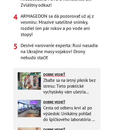
Zvláštny odkaz!
ARMAGEDON sa dá pozorovať už aj z
vesmíru: Mrazivé satelitné snímky,
rozdiel len pár rokov a po vode ani
stopy!
Desivé varovanie experta: Rusi nasadia
na Ukrajine masy vojakov! Drony
nebudú stačiť
DOBRE VEDIEŤ
Zbaľte sa na letný piknik bez
stresu: Tieto praktické
vychytávky vám ušetria
miesto v batohu!
DOBRE VEDIEŤ
Cesta od odberu krvi až po
výsledok: Unikátny pohľad
do špičkového laboratória na
Slovensku
DOBRE VEDIEŤ