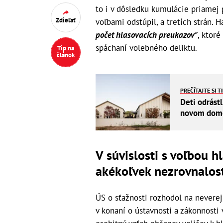
to i v dôsledku kumulácie priamej 
Zdieľať
voľbami odstúpil, a tretích strán.
počet hlasovacích preukazov"
, ktor
spáchaní volebného deliktu.
Tip na
článok
PREČÍTAJTE SI T
Deti odrástl
novom dome 
V súvislosti s voľbou 
akékoľvek nezrovnalos
ÚS o sťažnosti rozhodol na neverej
v konaní o ústavnosti a zákonnosti