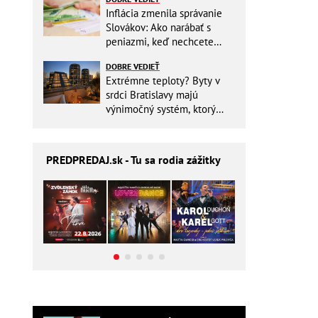
Inflácia zmenila správanie
Slovákov: Ako narábať s
peniazmi, keď nechcete
zbytočne riskovať?
DOBRE VEDIEŤ
Extrémne teploty? Byty v
srdci Bratislavy majú
výnimočný systém, ktorý
ešte aj šetrí náklady
PREDPREDAJ
.sk - Tu sa rodia zážitky