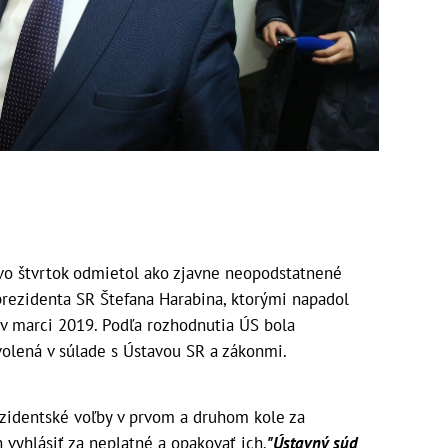
vo štvrtok odmietol ako zjavne neopodstatnené
rezidenta SR Štefana Harabina, ktorými napadol
 v marci 2019. Podľa rozhodnutia ÚS bola
olená v súlade s Ústavou SR a zákonmi.
ezidentské voľby v prvom a druhom kole za
 vyhlásiť za neplatné a opakovať ich.
"Ústavný súd