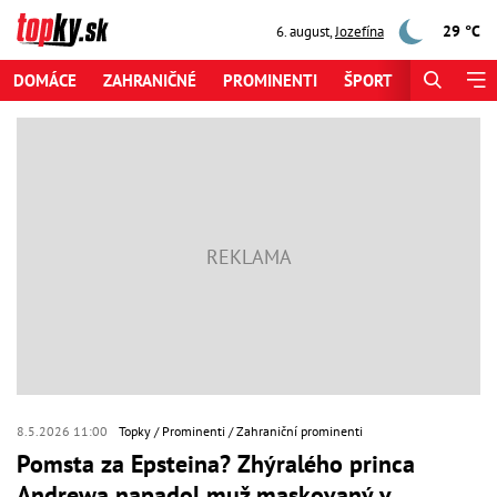
29 °C
6. august
,
Jozefína
DOMÁCE
ZAHRANIČNÉ
PROMINENTI
ŠPORT
ZAUJÍMAV
8.5.2026 11:00
Topky
Prominenti
Zahraniční prominenti
Pomsta za Epsteina? Zhýralého princa
Andrewa napadol muž maskovaný v