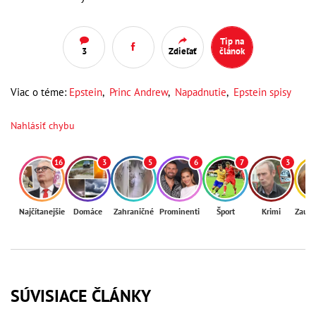
Tip na
3
Zdieľať
článok
Viac o téme:
Epstein
,
Princ Andrew
,
Napadnutie
,
Epstein spisy
Nahlásiť chybu
16
3
5
6
7
3
Najčítanejšie
Domáce
Zahraničné
Prominenti
Šport
Krimi
Zaují
SÚVISIACE ČLÁNKY