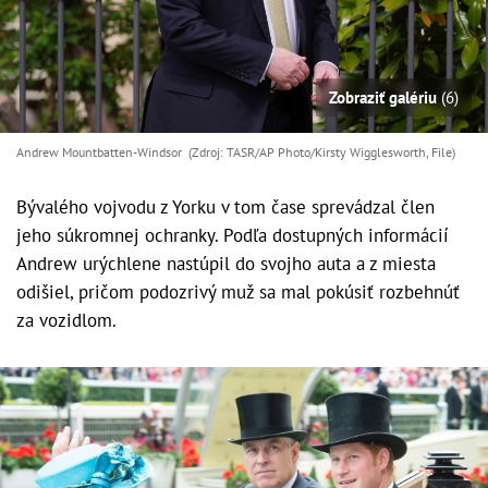
Zobraziť galériu
(6)
Andrew Mountbatten-Windsor (Zdroj: TASR/AP Photo/Kirsty Wigglesworth, File)
Bývalého vojvodu z Yorku v tom čase sprevádzal člen
jeho súkromnej ochranky. Podľa dostupných informácií
Andrew urýchlene nastúpil do svojho auta a z miesta
odišiel, pričom podozrivý muž sa mal pokúsiť rozbehnúť
za vozidlom.