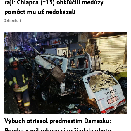
raji: Chlapca (†13) obkľúčili medúzy,
pomôcť mu už nedokázali
Zahraničné
Výbuch otriasol predmestím Damasku:
Bomba v mikrobuse si vyžiadala obete