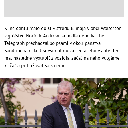
K incidentu malo dôjsť v stredu 6. mája v obci Wolferton
v grófstve Norfolk. Andrew sa podľa denníka The
Telegraph prechádzal so psami v okolí panstva
Sandringham, keď si všimol muža sediaceho v aute. Ten
mal následne vystúpiť z vozidla, začať na neho vulgárne
kričať a približovať sa k nemu.