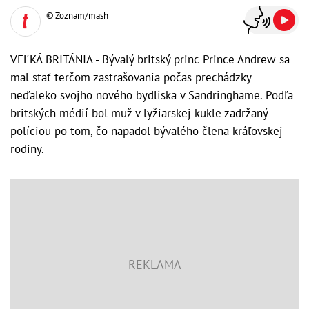
© Zoznam/mash
VEĽKÁ BRITÁNIA - Bývalý britský princ Prince Andrew sa
mal stať terčom zastrašovania počas prechádzky
neďaleko svojho nového bydliska v Sandringhame. Podľa
britských médií bol muž v lyžiarskej kukle zadržaný
políciou po tom, čo napadol bývalého člena kráľovskej
rodiny.