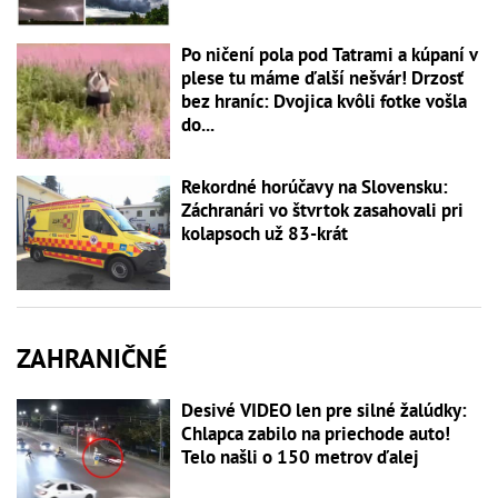
Po ničení pola pod Tatrami a kúpaní v
plese tu máme ďalší nešvár! Drzosť
bez hraníc: Dvojica kvôli fotke vošla
do...
Rekordné horúčavy na Slovensku:
Záchranári vo štvrtok zasahovali pri
kolapsoch už 83-krát
ZAHRANIČNÉ
Desivé VIDEO len pre silné žalúdky:
Chlapca zabilo na priechode auto!
Telo našli o 150 metrov ďalej