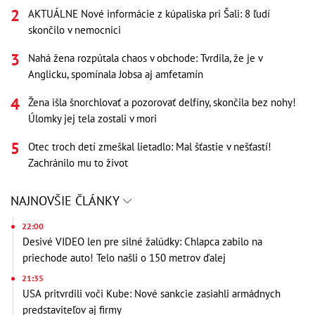
AKTUÁLNE Nové informácie z kúpaliska pri Šali: 8 ľudí
skončilo v nemocnici
Nahá žena rozpútala chaos v obchode: Tvrdila, že je v
Anglicku, spomínala Jobsa aj amfetamín
Žena išla šnorchlovať a pozorovať delfíny, skončila bez nohy!
Úlomky jej tela zostali v mori
Otec troch detí zmeškal lietadlo: Mal šťastie v nešťastí!
Zachránilo mu to život
NAJNOVŠIE ČLÁNKY
22:00
Desivé VIDEO len pre silné žalúdky: Chlapca zabilo na
priechode auto! Telo našli o 150 metrov ďalej
21:35
USA pritvrdili voči Kube: Nové sankcie zasiahli armádnych
predstaviteľov aj firmy