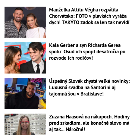
Manželka Attilu Végha rozpálila
Chorvátsko: FOTO v plavkách vyráža
dych! TAKÝTO zadok sa len tak nevidí
Kaia Gerber a syn Richarda Gerea
spolu: Osud ich spojil desaťročia po
rozvode ich rodičov!
Úspešný Slovák chystá veľké novinky:
Luxusná svadba na Santorini aj
tajomná šou v Bratislave!
Zuzana Haasová na nákupoch: Hodiny
pred zrkadlom, ale konečné slovo má
aj tak... Náročné!