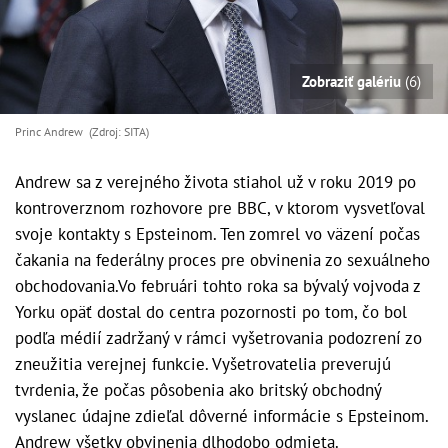
Zobraziť galériu
(6)
Princ Andrew (Zdroj: SITA)
Andrew sa z verejného života stiahol už v roku 2019 po
kontroverznom rozhovore pre BBC, v ktorom vysvetľoval
svoje kontakty s Epsteinom. Ten zomrel vo väzení počas
čakania na federálny proces pre obvinenia zo sexuálneho
obchodovania.Vo februári tohto roka sa bývalý vojvoda z
Yorku opäť dostal do centra pozornosti po tom, čo bol
podľa médií zadržaný v rámci vyšetrovania podozrení zo
zneužitia verejnej funkcie. Vyšetrovatelia preverujú
tvrdenia, že počas pôsobenia ako britský obchodný
vyslanec údajne zdieľal dôverné informácie s Epsteinom.
Andrew všetky obvinenia dlhodobo odmieta.