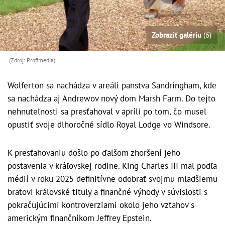
Zobraziť galériu
(6)
(Zdroj: Profimedia)
Wolferton sa nachádza v areáli panstva Sandringham, kde
sa nachádza aj Andrewov nový dom Marsh Farm. Do tejto
nehnuteľnosti sa presťahoval v apríli po tom, čo musel
opustiť svoje dlhoročné sídlo Royal Lodge vo Windsore.
K presťahovaniu došlo po ďalšom zhoršení jeho
postavenia v kráľovskej rodine. King Charles III mal podľa
médií v roku 2025 definitívne odobrať svojmu mladšiemu
bratovi kráľovské tituly a finančné výhody v súvislosti s
pokračujúcimi kontroverziami okolo jeho vzťahov s
americkým finančníkom Jeffrey Epstein.