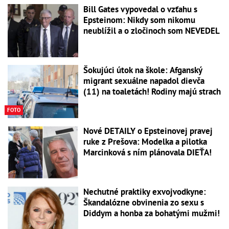
Bill Gates vypovedal o vzťahu s
Epsteinom: Nikdy som nikomu
neublížil a o zločinoch som NEVEDEL
Šokujúci útok na škole: Afganský
migrant sexuálne napadol dievča
(11) na toaletách! Rodiny majú strach
FOTO
Nové DETAILY o Epsteinovej pravej
ruke z Prešova: Modelka a pilotka
Marcinková s ním plánovala DIEŤA!
Nechutné praktiky exvojvodkyne:
Škandalózne obvinenia zo sexu s
Diddym a honba za bohatými mužmi!