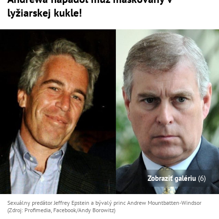
lyžiarskej kukle!
Zobraziť galériu
(6)
Sexuálny predátor Jeffrey Epstein a bývalý princ Andrew Mountbatten-Windsor
(Zdroj: Profimedia, Facebook/Andy Borowitz)