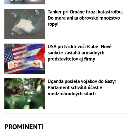
Tanker pri Ománe hrozí katastrofou:
Do mora uniká obrovské množstvo
ropy!
USA pritvrdili voči Kube: Nové
sankcie zasiahli armádnych
predstaviteľov aj firmy
Uganda posiela vojakov do Gazy:
Parlament schválil účasť v
medzinárodných silách
PROMINENTI