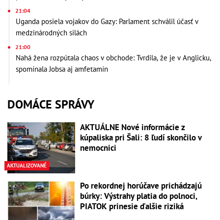
21:04
Uganda posiela vojakov do Gazy: Parlament schválil účasť v
medzinárodných silách
21:00
Nahá žena rozpútala chaos v obchode: Tvrdila, že je v Anglicku,
spomínala Jobsa aj amfetamín
DOMÁCE SPRÁVY
AKTUÁLNE Nové informácie z
kúpaliska pri Šali: 8 ľudí skončilo v
nemocnici
AKTUALIZOVANÉ
Po rekordnej horúčave prichádzajú
búrky: Výstrahy platia do polnoci,
PIATOK prinesie ďalšie riziká