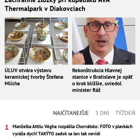
Thermalpark v Diakovciach
ÚĽUV otvára výstavu
Rekonštrukcia Hlavnej
keramickej tvorby Štefana
stanice v Bratislave je opäť
Mlícha
o krok bližšie, uviedol
minister Ráž
NAJČÍTANEJŠIE
3 DNI
TÝŽDEŇ
Manželka Attilu Végha rozpálila Chorvátsko: FOTO v plavkách
vyráža dych! TAKÝTO zadok sa len tak nevidí