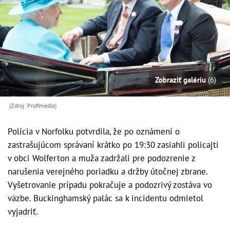
Zobraziť galériu
(6)
(Zdroj: Profimedia)
Polícia v Norfolku potvrdila, že po oznámení o
zastrašujúcom správaní krátko po 19:30 zasiahli policajti
v obci Wolferton a muža zadržali pre podozrenie z
narušenia verejného poriadku a držby útočnej zbrane.
Vyšetrovanie prípadu pokračuje a podozrivý zostáva vo
väzbe. Buckinghamský palác sa k incidentu odmietol
vyjadriť.