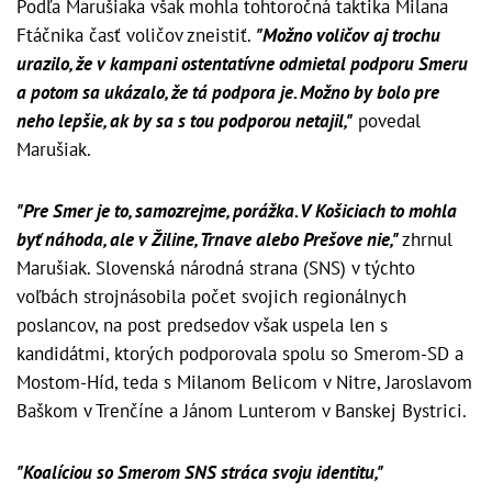
Podľa Marušiaka však mohla tohtoročná taktika Milana
Ftáčnika časť voličov zneistiť.
"Možno voličov aj trochu
urazilo, že v kampani ostentatívne odmietal podporu Smeru
a potom sa ukázalo, že tá podpora je. Možno by bolo pre
neho lepšie, ak by sa s tou podporou netajil,"
povedal
Marušiak.
"Pre Smer je to, samozrejme, porážka. V Košiciach to mohla
byť náhoda, ale v Žiline, Trnave alebo Prešove nie,"
zhrnul
Marušiak. Slovenská národná strana (SNS) v týchto
voľbách strojnásobila počet svojich regionálnych
poslancov, na post predsedov však uspela len s
kandidátmi, ktorých podporovala spolu so Smerom-SD a
Mostom-Híd, teda s Milanom Belicom v Nitre, Jaroslavom
Baškom v Trenčíne a Jánom Lunterom v Banskej Bystrici.
"Koalíciou so Smerom SNS stráca svoju identitu,"