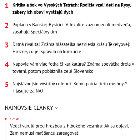
Kritika a šok vo Vysokých Tatrách: Rodičia vzali deti na Rysy,
zábery ich obuvi vyrážajú dych
Poplach v Banskej Bystrici: V lokalite zaznamenali medveďa,
zasahuje špeciálny tím
Drsná rivalita! Známa hlásateľka nezniesla krásu Tekelyovej:
Hrozné, čo jej spravila na konkurze
Napovie vám viac fotka či karikatúra? Známa speváčka drela v
továrni, potom pobláznila celé Slovensko
Najslávnejšie výstrihy celebrít: Komu patria tieto melóny?!
Hlasujte za NAJ
NAJNOVŠIE ČLÁNKY
17:30
Vedci varujú pred hrozbou z hlbokého vesmíru: Ak sa objaví,
Zem nemusí mať šancu zareagovať!