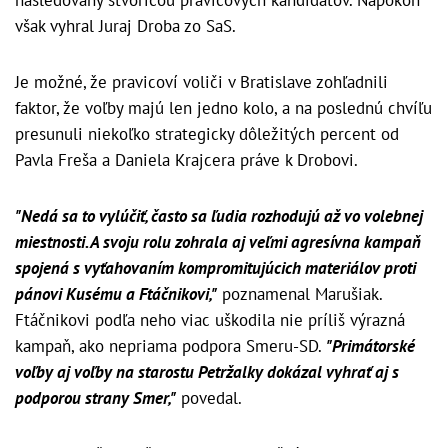
nasledovaný štvoricou pravicových kandidátov. Napokon
však vyhral Juraj Droba zo SaS.
Je možné, že pravicoví voliči v Bratislave zohľadnili
faktor, že voľby majú len jedno kolo, a na poslednú chvíľu
presunuli niekoľko strategicky dôležitých percent od
Pavla Freša a Daniela Krajcera práve k Drobovi.
"Nedá sa to vylúčiť, často sa ľudia rozhodujú až vo volebnej
miestnosti. A svoju rolu zohrala aj veľmi agresívna kampaň
spojená s vyťahovaním kompromitujúcich materiálov proti
pánovi Kusému a Ftáčnikovi,"
poznamenal Marušiak.
Ftáčnikovi podľa neho viac uškodila nie príliš výrazná
kampaň, ako nepriama podpora Smeru-SD.
"Primátorské
voľby aj voľby na starostu Petržalky dokázal vyhrať aj s
podporou strany Smer,"
povedal.