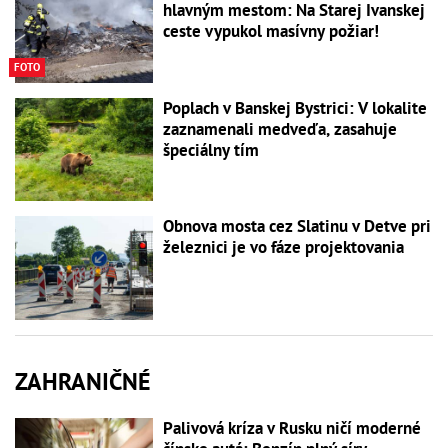
hlavným mestom: Na Starej Ivanskej
ceste vypukol masívny požiar!
FOTO
Poplach v Banskej Bystrici: V lokalite
zaznamenali medveďa, zasahuje
špeciálny tím
Obnova mosta cez Slatinu v Detve pri
železnici je vo fáze projektovania
ZAHRANIČNÉ
Palivová kríza v Rusku ničí moderné