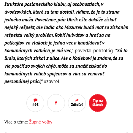
štruktúre poslaneckého klubu, aj osobnostiach, v
úvodzovkách, ktoré sa tam dostali, vidíme, že je to strana
jedného muža. Povedzme, pán Uhrík ešte dokáže získať
nejaký rešpekt, ale ľudia ako Mazurek budú mať so získaním
rešpektu veľký problém.
Robiť hulvátov a hrať sa na
policajtov vo vlakoch je jedna vec a kandidovať v
komunálnych voľbách, je iná vec,"
povedal politológ.
"Sú to
ľudia, ktorých získal z ulice. Ale o Kotlebovi je známe, že sa
vie poučiť zo svojich chýb, môže sa snažiť získať do
komunálnych volieb spojencov a viac sa venovať
personálnej práci,"
uzavrel.
Tip na
493
Zdieľať
článok
Viac o téme:
Župné voľby