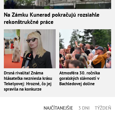
Na Zámku Kunerad pokračujú rozsiahle
rekonštrukčné práce
Drsná rivalita! Známa
Atmosféra 30. ročníka
hlásateľka nezniesla krásu
goralských slávností v
Tekelyovej: Hrozné, čo jej
Bachledovej doline
spravila na konkurze
NAJČÍTANEJŠIE
3 DNI
TÝŽDEŇ