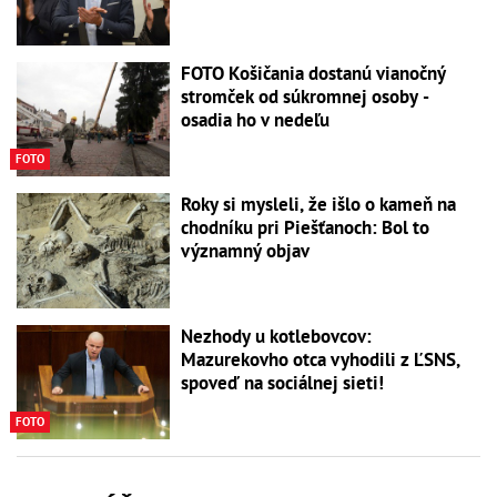
FOTO Košičania dostanú vianočný
stromček od súkromnej osoby -
osadia ho v nedeľu
FOTO
Roky si mysleli, že išlo o kameň na
chodníku pri Piešťanoch: Bol to
významný objav
Nezhody u kotlebovcov:
Mazurekovho otca vyhodili z ĽSNS,
spoveď na sociálnej sieti!
FOTO