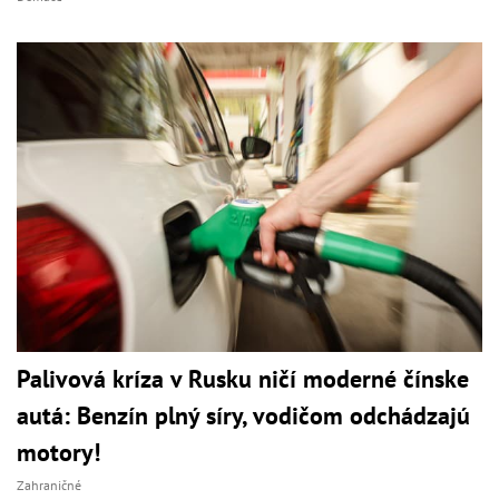
Palivová kríza v Rusku ničí moderné čínske
autá: Benzín plný síry, vodičom odchádzajú
motory!
Zahraničné