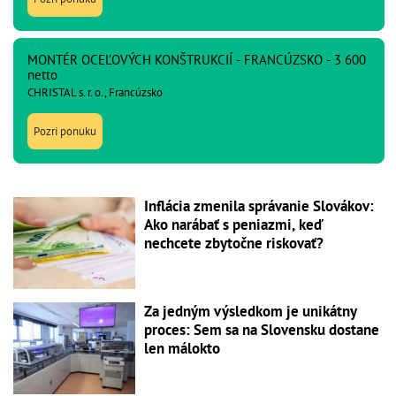
MONTÉR OCEĽOVÝCH KONŠTRUKCIÍ - FRANCÚZSKO - 3 600
netto
CHRISTAL s. r. o., Francúzsko
Pozri ponuku
Inflácia zmenila správanie Slovákov:
Ako narábať s peniazmi, keď
nechcete zbytočne riskovať?
Za jedným výsledkom je unikátny
proces: Sem sa na Slovensku dostane
len málokto