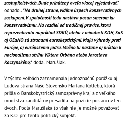
zastupiteľstvách. Bude prinútený oveľa viacej vyjednávať,"
odhadol.
"Na druhej strane, vidíme úspech konzervatívnych
zoskupení. V spoločnosti teda nastáva posun smerom ku
konzervativizmu. Na rozdiel od tradičnej pravice, ktorú
reprezentovala napríklad SDKÚ, alebo v minulosti KDH, SaS
aj OĽaNO sú stranami euroskeptickými. Majú výhrady proti
Európe, aj európskemu jadru. Možno tu nastane aj príklon k
nacionalizmu strihu Viktora Orbána alebo Jaroslava
Kaczynského,"
dodal Marušiak.
V týchto voľbách zaznamenala jednoznačnú porážku aj
Ľudová strana Naše Slovensko Mariana Kotlebu, ktorá
prišla o Banskobystrický samosprávny kraj a z veľkého
množstva kandidátov presadila na pozície poslancov len
dvoch. Podľa Marušiaka to však nie je možné považovať
za K.O. pre tento politický subjekt.