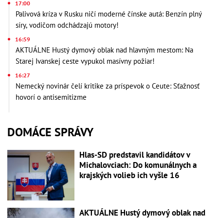
17:00
Palivová kríza v Rusku ničí moderné čínske autá: Benzín plný
síry, vodičom odchádzajú motory!
16:59
AKTUÁLNE Hustý dymový oblak nad hlavným mestom: Na
Starej Ivanskej ceste vypukol masívny požiar!
16:27
Nemecký novinár čelí kritike za príspevok o Ceute: Sťažnosť
hovorí o antisemitizme
DOMÁCE SPRÁVY
Hlas-SD predstavil kandidátov v
Michalovciach: Do komunálnych a
krajských volieb ich vyšle 16
AKTUÁLNE Hustý dymový oblak nad