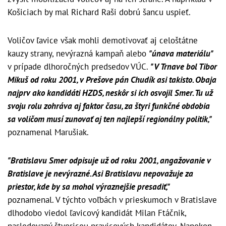
Košiciach by mal Richard Raši dobrú šancu uspieť.
Voličov ľavice však mohli demotivovať aj celoštátne
kauzy strany, nevýrazná kampaň alebo
"únava materiálu"
v prípade dlhoročných predsedov VÚC.
"V Trnave bol Tibor
Mikuš od roku 2001, v Prešove pán Chudík asi takisto. Obaja
najprv ako kandidáti HZDS, neskôr si ich osvojil Smer. Tu už
svoju rolu zohráva aj faktor času, za štyri funkčné obdobia
sa voličom musí zunovať aj ten najlepší regionálny politik,"
poznamenal Marušiak.
"Bratislavu Smer odpisuje už od roku 2001, angažovanie v
Bratislave je nevýrazné. Asi Bratislavu nepovažuje za
priestor, kde by sa mohol výraznejšie presadiť,"
poznamenal.
V týchto voľbách v prieskumoch v Bratislave
dlhodobo viedol ľavicový kandidát Milan Ftáčnik,