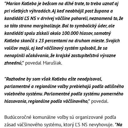
"Marian Kotleba je bežcom na dlhé trate, to treba uznať aj
pri všetkých výhradách. Aj keď neobhájil post župana a
kandidáti ĽS NS v drvivej väčšine pohoreli, neznamená to, že
sa táto strana marginalizuje. Bol to symbolický úder, ale
kandidáti spolu získali okolo 100.000 hlasov, samotný
Kotleba skončil s 23 percentami na druhom mieste. Svojich
voličov majú, aj keď väčšinový systém spôsobil, že sa
nenaplnili očakávania, že krajské zastupiteľstvá výrazne
zhnednú,"
povedal Marušiak.
"Rozhodne by som však Kotlebu ešte neodpisoval,
parlamentné a regionálne voľby prebiehajú podľa odlišného
volebného systému. Parlamentné podľa systému pomerného
hlasovania, regionálne podľa väčšinového,"
povedal.
Budúcoročné komunálne voľby sú organizované podľa
zásad väčšinového systému, ktorý ĽS NS nevyhovuje.
"Na