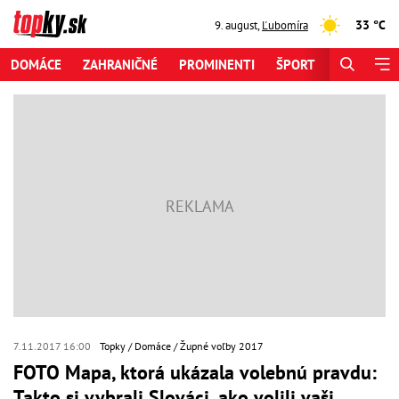
33 °C
9. august
,
Ľubomíra
DOMÁCE
ZAHRANIČNÉ
PROMINENTI
ŠPORT
ZAUJÍMAV
7.11.2017 16:00
Topky
Domáce
Župné voľby 2017
FOTO Mapa, ktorá ukázala volebnú pravdu:
Takto si vybrali Slováci, ako volili vaši