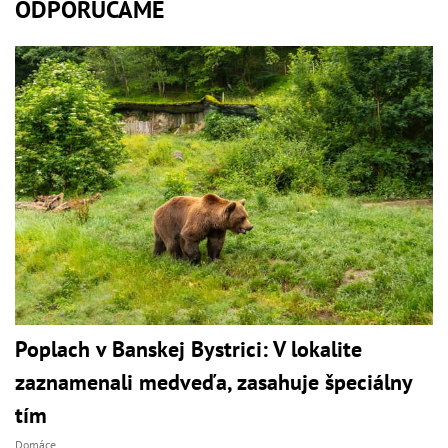
ODPORÚČAME
Poplach v Banskej Bystrici: V lokalite
zaznamenali medveďa, zasahuje špeciálny
tím
Domáce