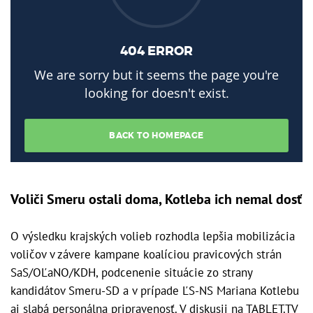
Voliči Smeru ostali doma, Kotleba ich nemal dosť
O výsledku krajských volieb rozhodla lepšia mobilizácia
voličov v závere kampane koalíciou pravicových strán
SaS/OĽaNO/KDH, podcenenie situácie zo strany
kandidátov Smeru-SD a v prípade ĽS-NS Mariana Kotlebu
aj slabá personálna pripravenosť. V diskusii na TABLET.TV