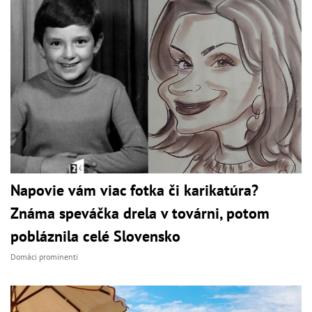
Napovie vám viac fotka či karikatúra?
Známa speváčka drela v továrni, potom
pobláznila celé Slovensko
Domáci prominenti