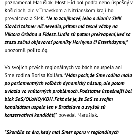
poznamenal Marušiak. Most-Híd bol podľa neho úspešný v
Košiciach, ale v Trnavskom a Nitrianskom kraji ho
prevalcovala SMK.
"Je to zaujímavé, lebo o dianí v SMK
Slováci takmer nič nevedia, pritom má tesné väzby na
Viktora Orbána a Fidesz. Ľudia sú potom prekvapení, keď sa
zrazu začnú objavovať pomníky Horhymu či Esterházymu,"
upozornil politológ.
Vo svojich prvých regionálnych voľbách neuspela ani
Sme rodina Borisa Kollára.
"Mám pocit, že Sme rodina mala
po parlamentných voľbách dynamický nástup, ale potom
uviazla vo vnútorných problémoch. Podstatne úspešnejší bol
blok SaS/OĽaNO/KDH. Fakt ale je, že SaS so svojím
kandidátom uspela len v Bratislave a zvyšok sú
konzervatívni kandidáti,"
povedal Marušiak.
"Skončila sa éra, kedy mal Smer oporu v regionálnych