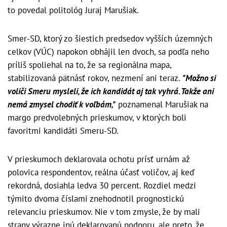
to povedal politológ Juraj Marušiak.
Smer-SD, ktorý zo šiestich predsedov vyšších územných
celkov (VÚC) napokon obhájil len dvoch, sa podľa neho
príliš spoliehal na to, že sa regionálna mapa,
stabilizovaná pätnásť rokov, nezmení ani teraz.
"Možno si
voliči Smeru mysleli, že ich kandidát aj tak vyhrá. Takže ani
nemá zmysel chodiť k voľbám,"
poznamenal Marušiak na
margo predvolebných prieskumov, v ktorých boli
favoritmi kandidáti Smeru-SD.
V prieskumoch deklarovala ochotu prísť urnám až
polovica respondentov, reálna účasť voličov, aj keď
rekordná, dosiahla ledva 30 percent. Rozdiel medzi
týmito dvoma číslami znehodnotil prognostickú
relevanciu prieskumov. Nie v tom zmysle, že by mali
strany výrazne inú deklarovanú podporu, ale preto, že