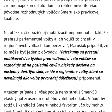
zrejme napokon ostalo doma a reálne nevolilo viac
pôvodne rozhodnutých voličov Smeru ako pravicovej
koalície.
Na otázku, či opozičnej mobilizácii nepomohol aj fakt, že
prehrali parlamentné voľby a ich voliči to chceli v
regionálnych voľbách kompenzovať, Marušiak pripustil, že
to môže byť jeden z dôvodov.
"Prieskumy sa prestali
publikovať dva týždne pred voľbami a veľa voličov sa
rozhoduje až na poslednú chvíľu, niekedy doslova na
posledný deň. Tým skôr, že ide o regionálne voľby, ktoré sa
nevnímajú ako voľby prvoradej dôležitosti,"
pripomenul.
V takom prípade si však podľa neho strelil Smer-SD
vlastný gól zrušením druhého volebného kola. V ňom by
totiž už kandidáti Smeru neboli favoritmi, čo by mohlo
zvýšiť mobilizáciu voličov aj na ich strane. A napríklad v