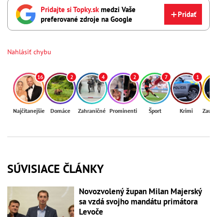
Pridajte si Topky.sk
medzi Vaše
Pridať
preferované zdroje na Google
Nahlásiť chybu
16
2
4
2
7
1
Najčítanejšie
Domáce
Zahraničné
Prominenti
Šport
Krimi
Zaují
SÚVISIACE ČLÁNKY
Novozvolený župan Milan Majerský
sa vzdá svojho mandátu primátora
Levoče