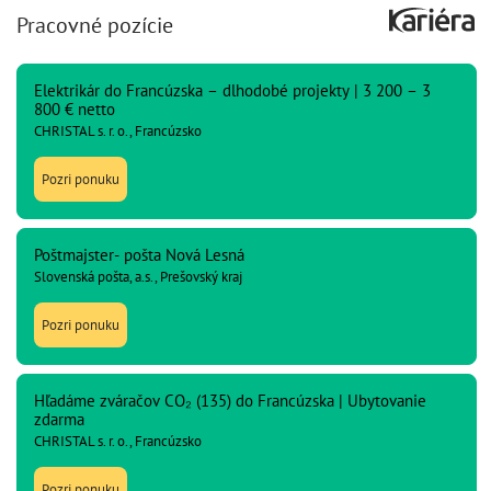
Pracovné pozície
Elektrikár do Francúzska – dlhodobé projekty | 3 200 – 3
800 € netto
CHRISTAL s. r. o., Francúzsko
Pozri ponuku
Poštmajster- pošta Nová Lesná
Slovenská pošta, a.s., Prešovský kraj
Pozri ponuku
Hľadáme zváračov CO₂ (135) do Francúzska | Ubytovanie
zdarma
CHRISTAL s. r. o., Francúzsko
Pozri ponuku