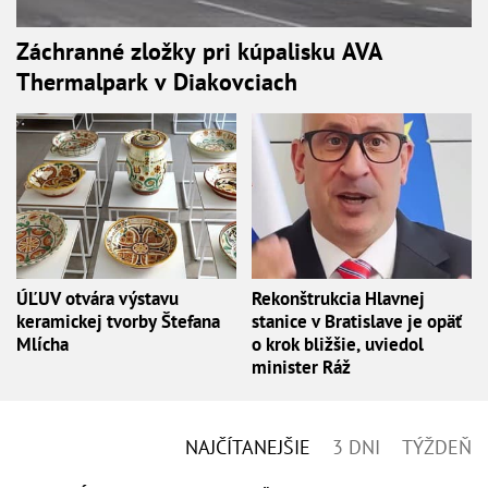
Záchranné zložky pri kúpalisku AVA
Thermalpark v Diakovciach
ÚĽUV otvára výstavu
Rekonštrukcia Hlavnej
keramickej tvorby Štefana
stanice v Bratislave je opäť
Mlícha
o krok bližšie, uviedol
minister Ráž
NAJČÍTANEJŠIE
3 DNI
TÝŽDEŇ