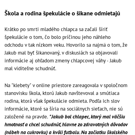
Škola a rodina špekulácie o šikane odmietajú
Krátko po smrti mladého chlapca sa začali šíriť
špekulácie o tom, čo bolo príčinou jeho náhleho
odchodu v tak nízkom veku. Hovorilo sa najmä o tom, že
Jakub mal byť šikanovaný, v diskusiách sa objavovali
informácie aj ohľadom zmeny chlapcovej váhy - Jakub
mal viditeľne schudnúť.
Na "klebety" v online priestore zareagovala v spoločnom
stanovisku škola, ktorú Jakub navštevoval a smútiaca
rodina, ktorá však špekulácie odmieta. Podľa ich slov
informácie, ktoré sa šíria na sociálnych sieťach, nie sú
založené na pravde.
"Jakub bol chlapec, ktorý mal väčšiu
hmotnosť a chcel schudnúť, hlavne zo zdravotných dôvodov
(nábeh na cukrovku) a kvôli futbalu. Na začiatku školského