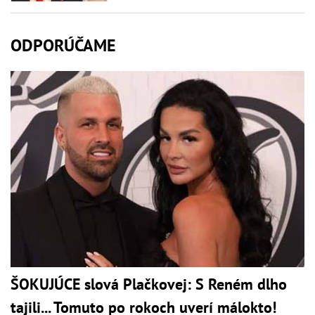
ODPORÚČAME
ŠOKUJÚCE slová Plačkovej: S Reném dlho
tajili... Tomuto po rokoch uverí málokto!