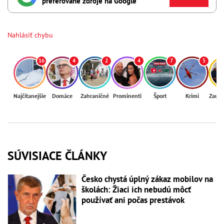
preferované zdroje na Google
Nahlásiť chybu
16
4
2
4
7
5
Najčítanejšie
Domáce
Zahraničné
Prominenti
Šport
Krimi
Zaují
SÚVISIACE ČLÁNKY
Česko chystá úplný zákaz mobilov na
školách: Žiaci ich nebudú môcť
používať ani počas prestávok