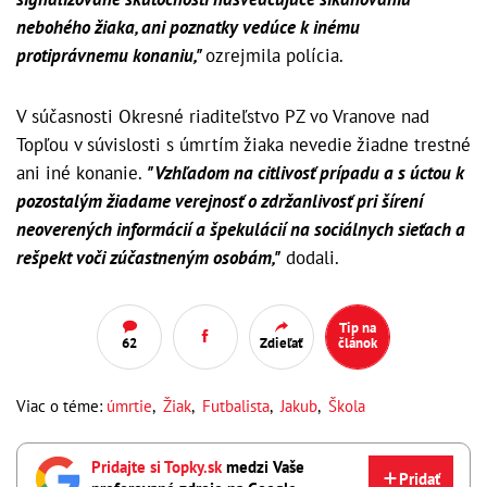
nebohého žiaka, ani poznatky vedúce k inému
protiprávnemu konaniu,"
ozrejmila polícia.
V súčasnosti Okresné riaditeľstvo PZ vo Vranove nad
Topľou v súvislosti s úmrtím žiaka nevedie žiadne trestné
ani iné konanie.
"Vzhľadom na citlivosť prípadu a s úctou k
pozostalým žiadame verejnosť o zdržanlivosť pri šírení
neoverených informácií a špekulácií na sociálnych sieťach a
rešpekt voči zúčastneným osobám,"
dodali.
Tip na
62
Zdieľať
článok
Viac o téme:
úmrtie
,
Žiak
,
Futbalista
,
Jakub
,
Škola
Pridajte si Topky.sk
medzi Vaše
Pridať