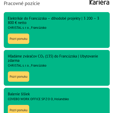
Pracovné pozície
Elektrikár do Francúzska – dlhodobé projekty | 3 200 – 3
800 € netto
CHRISTAL s. r. o., Francúzsko
Pozri ponuku
Hľadáme zváračov CO₂ (135) do Francúzska | Ubytovanie
zdarma
CHRISTAL s. r. o., Francúzsko
Pozri ponuku
Balenie šišiek
COVEBO WORK OFFICE SP Z O O, Holandsko
Pozri ponuku