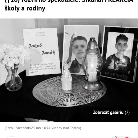
školy a rodiny
Zobraziť galériu
(2)
(Zdroj: Facebook/ZŠ Juh 1054 Vranov nad Topľou)