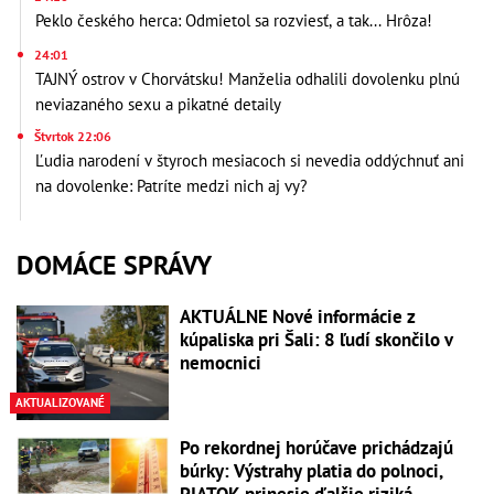
Peklo českého herca: Odmietol sa rozviesť, a tak... Hrôza!
24:01
TAJNÝ ostrov v Chorvátsku! Manželia odhalili dovolenku plnú
neviazaného sexu a pikatné detaily
Štvrtok 22:06
Ľudia narodení v štyroch mesiacoch si nevedia oddýchnuť ani
na dovolenke: Patríte medzi nich aj vy?
DOMÁCE SPRÁVY
AKTUÁLNE Nové informácie z
kúpaliska pri Šali: 8 ľudí skončilo v
nemocnici
AKTUALIZOVANÉ
Po rekordnej horúčave prichádzajú
búrky: Výstrahy platia do polnoci,
PIATOK prinesie ďalšie riziká