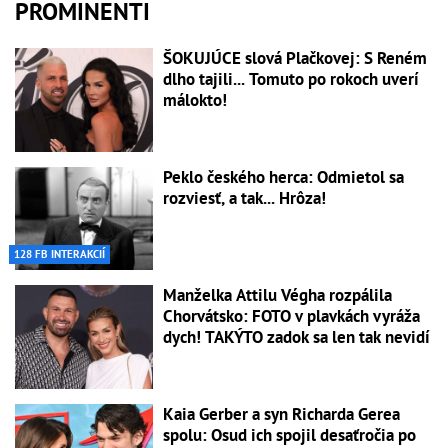
PROMINENTI
ŠOKUJÚCE slová Plačkovej: S Reném
dlho tajili... Tomuto po rokoch uverí
málokto!
Peklo českého herca: Odmietol sa
rozviesť, a tak... Hrôza!
128 FB INTERAKCIÍ
Manželka Attilu Végha rozpálila
Chorvátsko: FOTO v plavkách vyráža
dych! TAKÝTO zadok sa len tak nevidí
Kaia Gerber a syn Richarda Gerea
spolu: Osud ich spojil desaťročia po