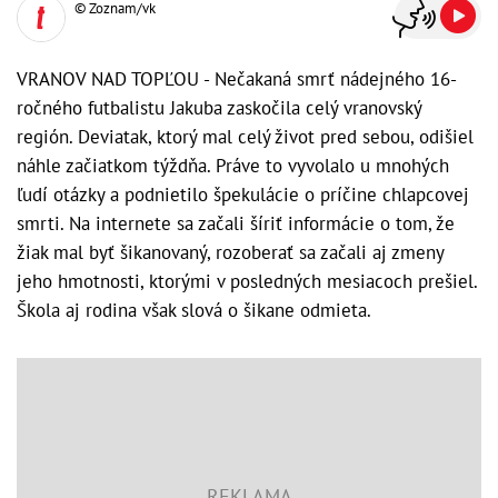
© Zoznam/vk
VRANOV NAD TOPĽOU - Nečakaná smrť nádejného 16-
ročného futbalistu Jakuba zaskočila celý vranovský
región. Deviatak, ktorý mal celý život pred sebou, odišiel
náhle začiatkom týždňa. Práve to vyvolalo u mnohých
ľudí otázky a podnietilo špekulácie o príčine chlapcovej
smrti. Na internete sa začali šíriť informácie o tom, že
žiak mal byť šikanovaný, rozoberať sa začali aj zmeny
jeho hmotnosti, ktorými v posledných mesiacoch prešiel.
Škola aj rodina však slová o šikane odmieta.