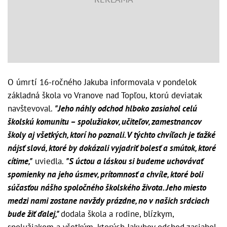
O úmrtí 16-ročného Jakuba informovala v pondelok
základná škola vo Vranove nad Topľou, ktorú deviatak
navštevoval.
"Jeho náhly odchod hlboko zasiahol celú
školskú komunitu – spolužiakov, učiteľov, zamestnancov
školy aj všetkých, ktorí ho poznali. V týchto chvíľach je ťažké
nájsť slová, ktoré by dokázali vyjadriť bolesť a smútok, ktoré
cítime,"
uviedla.
"S úctou a láskou si budeme uchovávať
spomienky na jeho úsmev, prítomnosť a chvíle, ktoré boli
súčasťou nášho spoločného školského života. Jeho miesto
medzi nami zostane navždy prázdne, no v našich srdciach
bude žiť ďalej,"
dodala škola a rodine, blízkym,
spolužiakom a všetkým, ktorých Jakubov odchod zasiahol,