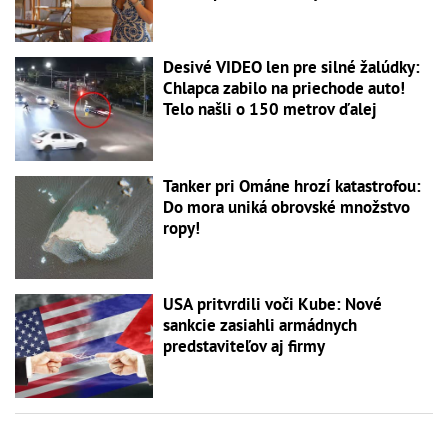
Desivé VIDEO len pre silné žalúdky:
Chlapca zabilo na priechode auto!
Telo našli o 150 metrov ďalej
Tanker pri Ománe hrozí katastrofou:
Do mora uniká obrovské množstvo
ropy!
USA pritvrdili voči Kube: Nové
sankcie zasiahli armádnych
predstaviteľov aj firmy