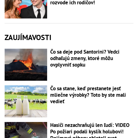
rozvode ich rodičov!
ZAUJÍMAVOSTI
Čo sa deje pod Santorini? Vedci
odhaľujú zmeny, ktoré môžu
ovplyvniť sopku
Čo sa stane, keď prestanete jesť
mliečne výrobky? Toto by ste mali
vedieť
Hasiči nezachraňujú len ľudí: VIDEO
Po požiari podali kyslík holubovi!
Dojímavé zábery obleteli svet