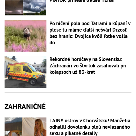
Po ničení pola pod Tatrami a kúpaní v
plese tu máme ďalší nešvár! Drzosť
bez hraníc: Dvojica kvôli fotke vošla
do...
Rekordné horúčavy na Slovensku:
Záchranári vo štvrtok zasahovali pri
kolapsoch už 83-krát
ZAHRANIČNÉ
TAJNÝ ostrov v Chorvátsku! Manželia
odhalili dovolenku plnú neviazaného
sexu a pikatné detaily