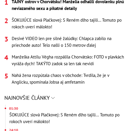
TAJNÝ ostrov v Chorvátsku! Manželia odhalili dovolenku plnú
neviazaného sexu a pikatné detaily
ŠOKUJÚCE slová Plačkovej: S Reném dlho tajili... Tomuto po
rokoch uverí málokto!
Desivé VIDEO len pre silné žalúdky: Chlapca zabilo na
priechode auto! Telo našli o 150 metrov ďalej
Manželka Attilu Végha rozpálila Chorvátsko: FOTO v plavkách
vyráža dych! TAKÝTO zadok sa len tak nevidí
Nahá žena rozpútala chaos v obchode: Tvrdila, že je v
Anglicku, spomínala Jobsa aj amfetamín
NAJNOVŠIE ČLÁNKY
01:30
ŠOKUJÚCE slová Plačkovej: S Reném dlho tajili... Tomuto po
rokoch uverí málokto!
24:10