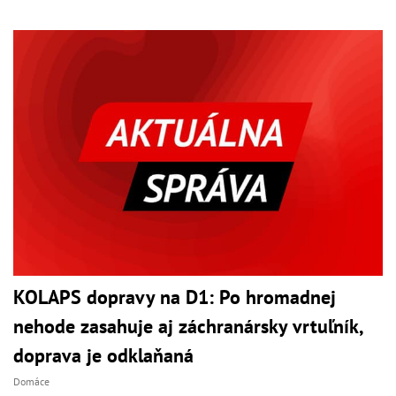
KOLAPS dopravy na D1: Po hromadnej
nehode zasahuje aj záchranársky vrtuľník,
doprava je odklaňaná
Domáce