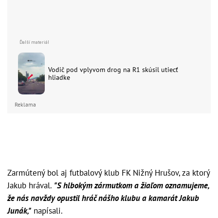
Vodič pod vplyvom drog na R1 skúsil utiecť
hliadke
Reklama
Zarmútený bol aj futbalový klub FK Nižný Hrušov, za ktorý
Jakub hrával.
"S hlbokým zármutkom a žiaľom oznamujeme,
že nás navždy opustil hráč nášho klubu a kamarát Jakub
Junák,"
napísali.