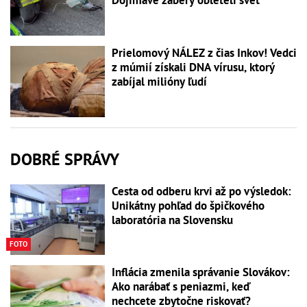
Prielomový NÁLEZ z čias Inkov! Vedci
z múmií získali DNA vírusu, ktorý
zabíjal milióny ľudí
DOBRÉ SPRÁVY
Cesta od odberu krvi až po výsledok:
Unikátny pohľad do špičkového
laboratória na Slovensku
FOTO
Inflácia zmenila správanie Slovákov:
Ako narábať s peniazmi, keď
nechcete zbytočne riskovať?