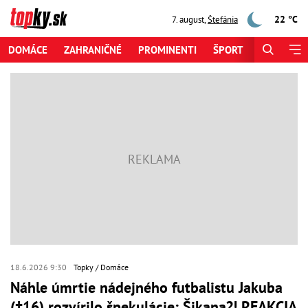
22 °C
7. august
,
Štefánia
DOMÁCE
ZAHRANIČNÉ
PROMINENTI
ŠPORT
ZAUJÍMAV
18.6.2026 9:30
Topky
Domáce
Náhle úmrtie nádejného futbalistu Jakuba
(†16) rozvírilo špekulácie: Šikana?! REAKCIA