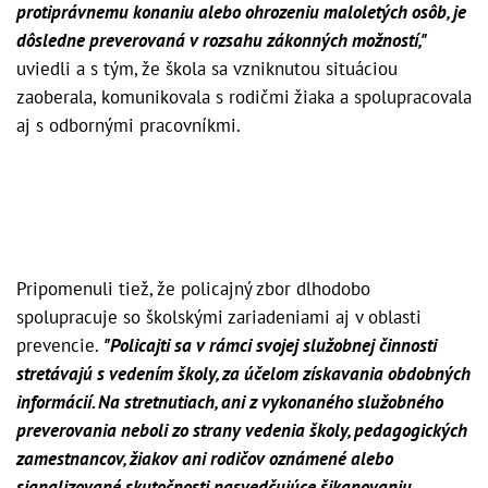
protiprávnemu konaniu alebo ohrozeniu maloletých osôb, je
dôsledne preverovaná v rozsahu zákonných možností,"
uviedli a s tým, že škola sa vzniknutou situáciou
zaoberala, komunikovala s rodičmi žiaka a spolupracovala
aj s odbornými pracovníkmi.
Pripomenuli tiež, že policajný zbor dlhodobo
spolupracuje so školskými zariadeniami aj v oblasti
prevencie.
"Policajti sa v rámci svojej služobnej činnosti
stretávajú s vedením školy, za účelom získavania obdobných
informácií. Na stretnutiach, ani z vykonaného služobného
preverovania neboli zo strany vedenia školy, pedagogických
zamestnancov, žiakov ani rodičov oznámené alebo
signalizované skutočnosti nasvedčujúce šikanovaniu