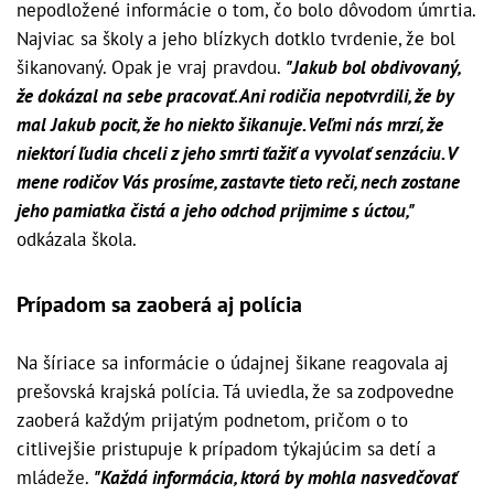
nepodložené informácie o tom, čo bolo dôvodom úmrtia.
Najviac sa školy a jeho blízkych dotklo tvrdenie, že bol
šikanovaný. Opak je vraj pravdou.
"Jakub bol obdivovaný,
že dokázal na sebe pracovať. Ani rodičia nepotvrdili, že by
mal Jakub pocit, že ho niekto šikanuje. Veľmi nás mrzí, že
niektorí ľudia chceli z jeho smrti ťažiť a vyvolať senzáciu. V
mene rodičov Vás prosíme, zastavte tieto reči, nech zostane
jeho pamiatka čistá a jeho odchod prijmime s úctou,"
odkázala škola.
Prípadom sa zaoberá aj polícia
Na šíriace sa informácie o údajnej šikane reagovala aj
prešovská krajská polícia. Tá uviedla, že sa zodpovedne
zaoberá každým prijatým podnetom, pričom o to
citlivejšie pristupuje k prípadom týkajúcim sa detí a
mládeže.
"Každá informácia, ktorá by mohla nasvedčovať