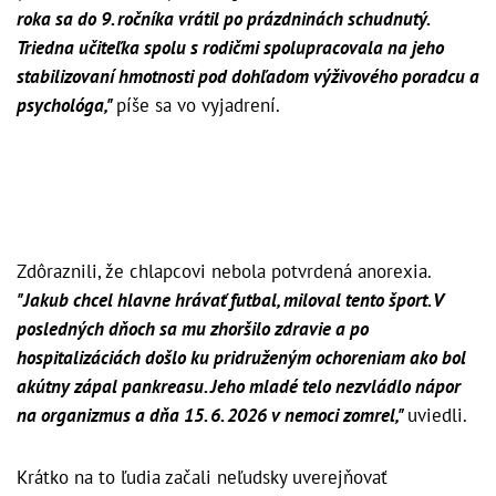
roka sa do 9. ročníka vrátil po prázdninách schudnutý.
Triedna učiteľka spolu s rodičmi spolupracovala na jeho
stabilizovaní hmotnosti pod dohľadom výživového poradcu a
psychológa,"
píše sa vo vyjadrení.
Zdôraznili, že chlapcovi nebola potvrdená anorexia.
"Jakub chcel hlavne hrávať futbal, miloval tento šport. V
posledných dňoch sa mu zhoršilo zdravie a po
hospitalizáciách došlo ku pridruženým ochoreniam ako bol
akútny zápal pankreasu. Jeho mladé telo nezvládlo nápor
na organizmus a dňa 15. 6. 2026 v nemoci zomrel,"
uviedli.
Krátko na to ľudia začali neľudsky uverejňovať