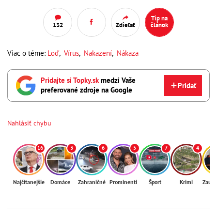
Tip na
132
Zdieľať
článok
Viac o téme:
Loď
,
Vírus
,
Nakazení
,
Nákaza
Pridajte si Topky.sk
medzi Vaše
Pridať
preferované zdroje na Google
Nahlásiť chybu
16
3
6
5
7
4
Najčítanejšie
Domáce
Zahraničné
Prominenti
Šport
Krimi
Zaují