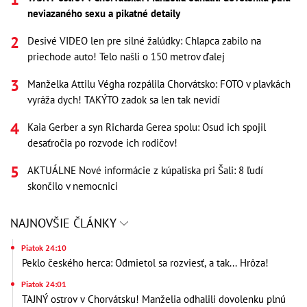
neviazaného sexu a pikatné detaily
Desivé VIDEO len pre silné žalúdky: Chlapca zabilo na
priechode auto! Telo našli o 150 metrov ďalej
Manželka Attilu Végha rozpálila Chorvátsko: FOTO v plavkách
vyráža dych! TAKÝTO zadok sa len tak nevidí
Kaia Gerber a syn Richarda Gerea spolu: Osud ich spojil
desaťročia po rozvode ich rodičov!
AKTUÁLNE Nové informácie z kúpaliska pri Šali: 8 ľudí
skončilo v nemocnici
NAJNOVŠIE ČLÁNKY
Piatok 24:10
Peklo českého herca: Odmietol sa rozviesť, a tak... Hrôza!
Piatok 24:01
TAJNÝ ostrov v Chorvátsku! Manželia odhalili dovolenku plnú