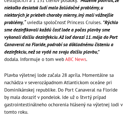
cestujúcich a 1 131 členov posádky.
"Môžeme potvrdiť, že
niekoľko desiatok ľudí malo žalúdočné problémy, u
niektorých je priebeh choroby mierny, iný mali vážnejšie
problémy, “
uviedla spoločnosť Princess Cruises.
"Rýchlo
sme dezinfikovali každú časť lode a počas plavby sme
vykonali ďalšiu dezinfekciu. Až loď dorazí 11. mája do Port
Canaveral na Floride, podrobí sa dôkladnému čisteniu a
dezinfekciu, než sa vydá na svoju ďalšiu plavbu,"
dodala. Informuje o tom web
ABC News
.
Plavba výletnej lode začala 28 apríla. Momentálne sa
nachádza v severozápadnom Atlantickom oceáne pri
Dominikánskej republike. Do Port Canaveral na Floride
by mala doraziť v pondelok. Ide už o štvrtý prípad
gastrointestinálneho ochorenia hlásený na výletnej lodi v
tomto roku.