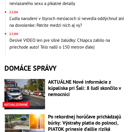
neviazaného sexu a pikatné detaily
22:06
Ľudia narodení v štyroch mesiacoch si nevedia oddýchnuť ani
na dovolenke: Patríte medzi nich aj vy?
22:00
Desivé VIDEO len pre silné žalúdky: Chlapca zabilo na
priechode auto! Telo našli o 150 metrov ďalej
DOMÁCE SPRÁVY
AKTUÁLNE Nové informácie z
kúpaliska pri Šali: 8 ľudí skončilo v
nemocnici
AKTUALIZOVANÉ
Po rekordnej horúčave prichádzajú
búrky: Výstrahy platia do polnoci,
PIATOK prinesie ďalšie riziká