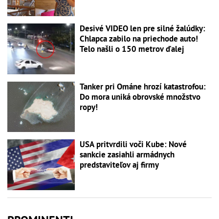
Desivé VIDEO len pre silné žalúdky:
Chlapca zabilo na priechode auto!
Telo našli o 150 metrov ďalej
Tanker pri Ománe hrozí katastrofou:
Do mora uniká obrovské množstvo
ropy!
USA pritvrdili voči Kube: Nové
sankcie zasiahli armádnych
predstaviteľov aj firmy