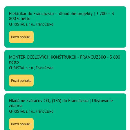
Elektrikár do Francúzska – dlhodobé projekty | 3 200 – 3
800 € netto
CHRISTAL s. r. o., Francúzsko
Pozri ponuku
MONTÉR OCEĽOVÝCH KONŠTRUKCIÍ - FRANCÚZSKO - 3 600
netto
CHRISTAL s. r. o., Francúzsko
Pozri ponuku
Hľadáme zváračov CO₂ (135) do Francúzska | Ubytovanie
zdarma
CHRISTAL s. r. o., Francúzsko
Pozri ponuku