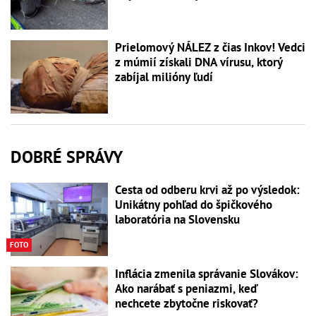
Prielomový NÁLEZ z čias Inkov! Vedci
z múmií získali DNA vírusu, ktorý
zabíjal milióny ľudí
DOBRÉ SPRÁVY
Cesta od odberu krvi až po výsledok:
Unikátny pohľad do špičkového
laboratória na Slovensku
FOTO
Inflácia zmenila správanie Slovákov:
Ako narábať s peniazmi, keď
nechcete zbytočne riskovať?