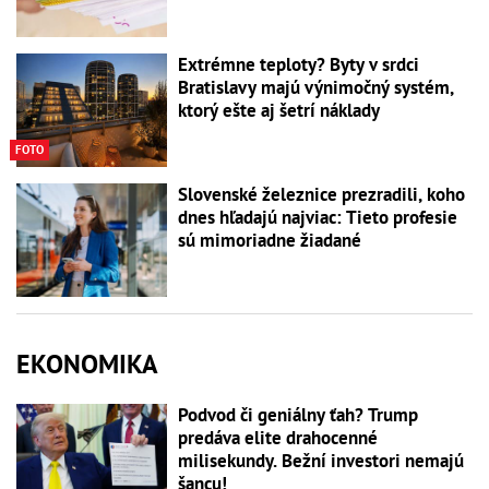
Extrémne teploty? Byty v srdci
Bratislavy majú výnimočný systém,
ktorý ešte aj šetrí náklady
FOTO
Slovenské železnice prezradili, koho
dnes hľadajú najviac: Tieto profesie
sú mimoriadne žiadané
EKONOMIKA
Podvod či geniálny ťah? Trump
predáva elite drahocenné
milisekundy. Bežní investori nemajú
šancu!