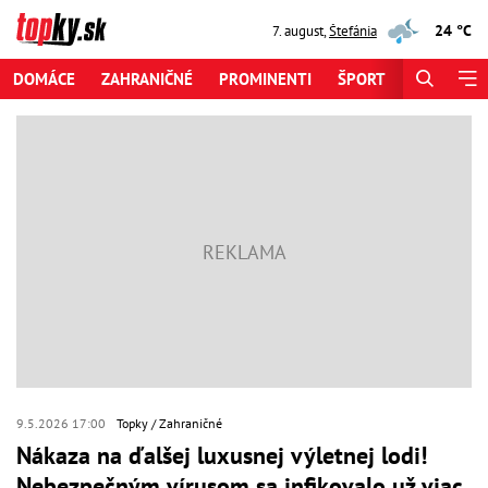
24 °C
7. august
,
Štefánia
DOMÁCE
ZAHRANIČNÉ
PROMINENTI
ŠPORT
ZAUJÍMAV
9.5.2026 17:00
Topky
Zahraničné
Nákaza na ďalšej luxusnej výletnej lodi!
Nebezpečným vírusom sa infikovalo už viac