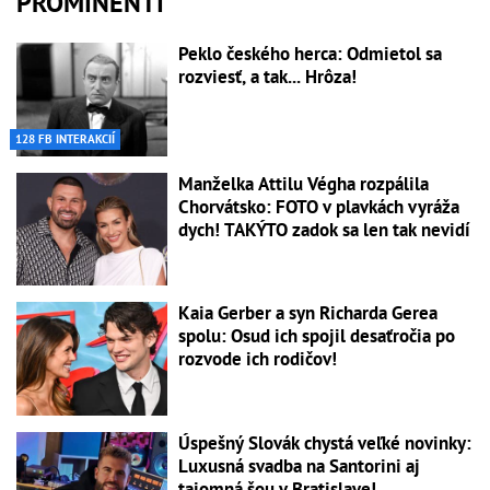
PROMINENTI
Peklo českého herca: Odmietol sa
rozviesť, a tak... Hrôza!
128 FB INTERAKCIÍ
Manželka Attilu Végha rozpálila
Chorvátsko: FOTO v plavkách vyráža
dych! TAKÝTO zadok sa len tak nevidí
Kaia Gerber a syn Richarda Gerea
spolu: Osud ich spojil desaťročia po
rozvode ich rodičov!
Úspešný Slovák chystá veľké novinky:
Luxusná svadba na Santorini aj
tajomná šou v Bratislave!