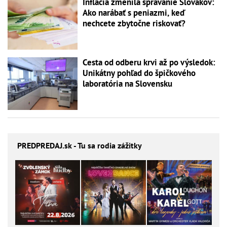
Inflácia zmenila správanie Slovákov:
Ako narábať s peniazmi, keď
nechcete zbytočne riskovať?
Cesta od odberu krvi až po výsledok:
Unikátny pohľad do špičkového
laboratória na Slovensku
PREDPREDAJ
.sk - Tu sa rodia zážitky