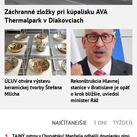
Záchranné zložky pri kúpalisku AVA
Thermalpark v Diakovciach
ÚĽUV otvára výstavu
Rekonštrukcia Hlavnej
keramickej tvorby Štefana
stanice v Bratislave je opäť
Mlícha
o krok bližšie, uviedol
minister Ráž
NAJČÍTANEJŠIE
3 DNI
TÝŽDEŇ
TAJNÝ ostrov v Chorvátsku! Manželia odhalili dovolenku plnú