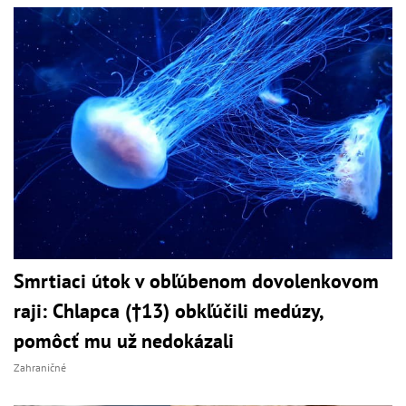
Smrtiaci útok v obľúbenom dovolenkovom
raji: Chlapca (†13) obkľúčili medúzy,
pomôcť mu už nedokázali
Zahraničné