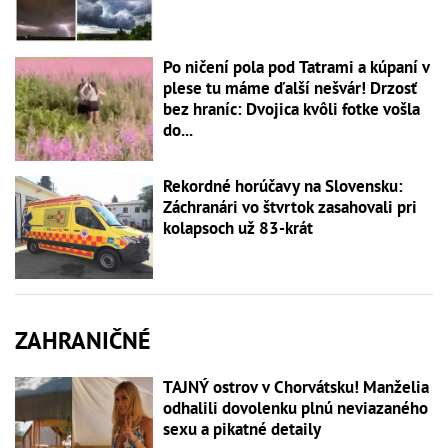
Po ničení pola pod Tatrami a kúpaní v
plese tu máme ďalší nešvár! Drzosť
bez hraníc: Dvojica kvôli fotke vošla
do...
Rekordné horúčavy na Slovensku:
Záchranári vo štvrtok zasahovali pri
kolapsoch už 83-krát
ZAHRANIČNÉ
TAJNÝ ostrov v Chorvátsku! Manželia
odhalili dovolenku plnú neviazaného
sexu a pikatné detaily