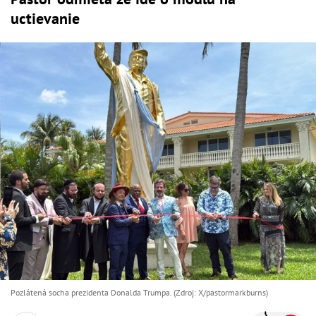
uctievanie
Pozlátená socha prezidenta Donalda Trumpa. (Zdroj: X/pastormarkburns)