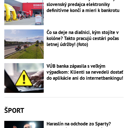
slovenský predajca elektroniky
definitívne končí a mieri k bankrotu
Čo sa deje na diaľnici, kým stojíte v
kolóne? Takto pracujú cestári počas
letnej údržby! (foto)
VÚB banka zápasila s veľkým
výpadkom: Klienti sa nevedeli dostať
do aplikácie ani do internetbankingu!
ŠPORT
Haraslín na odchode zo Sparty?