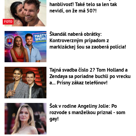
hanblivosť! Také telo sa len tak
nevidí, on že má 50?!
FOTO
Škandál naberá obrátky:
Kontroverzným prípadom z
markizáckej šou sa zaoberá polícia!
Tajná svadba číslo 2? Tom Holland a
Zendaya sa poriadne buchli po vrecku
a... Prísny zákaz telefónov!
Šok v rodine Angeliny Jolie: Po
rozvode s manželkou priznal - som
gay!