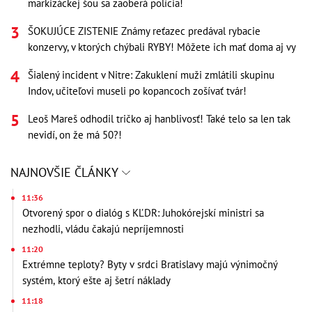
markizáckej šou sa zaoberá polícia!
ŠOKUJÚCE ZISTENIE Známy reťazec predával rybacie
konzervy, v ktorých chýbali RYBY! Môžete ich mať doma aj vy
Šialený incident v Nitre: Zakuklení muži zmlátili skupinu
Indov, učiteľovi museli po kopancoch zošívať tvár!
Leoš Mareš odhodil tričko aj hanblivosť! Také telo sa len tak
nevidí, on že má 50?!
NAJNOVŠIE ČLÁNKY
11:36
Otvorený spor o dialóg s KĽDR: Juhokórejskí ministri sa
nezhodli, vládu čakajú nepríjemnosti
11:20
Extrémne teploty? Byty v srdci Bratislavy majú výnimočný
systém, ktorý ešte aj šetrí náklady
11:18