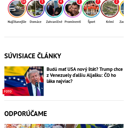
16
5
4
2
7
2
Najčítanejšie
Domáce
Zahraničné
Prominenti
Šport
Krimi
Zaují
SÚVISIACE ČLÁNKY
Budú mať USA nový štát? Trump chce
z Venezuely ďalšiu Aljašku: ČO ho
láka najviac?
FOTO
ODPORÚČAME