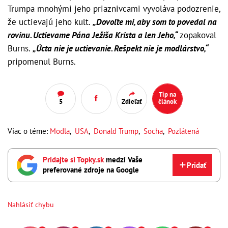
Trumpa mnohými jeho priaznivcami vyvoláva podozrenie,
že uctievajú jeho kult.
„Dovoľte mi, aby som to povedal na
rovinu. Uctievame Pána Ježiša Krista a len Jeho,“
zopakoval
Burns.
„Úcta nie je uctievanie. Rešpekt nie je modlárstvo,“
pripomenul Burns.
Tip na
5
Zdieľať
článok
Viac o téme:
Modla
,
USA
,
Donald Trump
,
Socha
,
Pozlátená
Pridajte si Topky.sk
medzi Vaše
Pridať
preferované zdroje na Google
Nahlásiť chybu