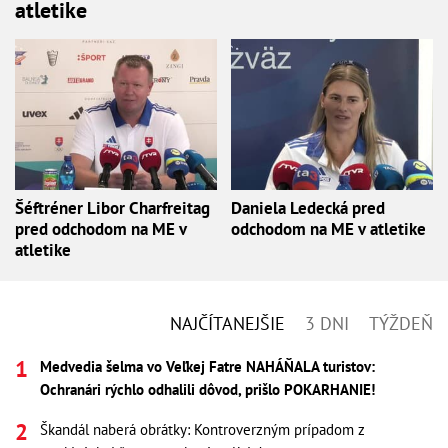
atletike
Šéftréner Libor Charfreitag
Daniela Ledecká pred
pred odchodom na ME v
odchodom na ME v atletike
atletike
NAJČÍTANEJŠIE
3 DNI
TÝŽDEŇ
Medvedia šelma vo Veľkej Fatre NAHÁŇALA turistov:
Ochranári rýchlo odhalili dôvod, prišlo POKARHANIE!
Škandál naberá obrátky: Kontroverzným prípadom z