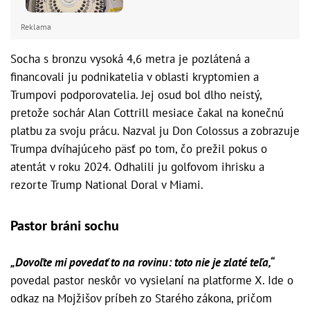
Reklama
Socha s bronzu vysoká 4,6 metra je pozlátená a
financovali ju podnikatelia v oblasti kryptomien a
Trumpovi podporovatelia. Jej osud bol dlho neistý,
pretože sochár Alan Cottrill mesiace čakal na konečnú
platbu za svoju prácu. Nazval ju Don Colossus a zobrazuje
Trumpa dvíhajúceho päsť po tom, čo prežil pokus o
atentát v roku 2024. Odhalili ju golfovom ihrisku a
rezorte Trump National Doral v Miami.
Pastor bráni sochu
„Dovoľte mi povedať to na rovinu: toto nie je zlaté teľa,“
povedal pastor neskôr vo vysielaní na platforme X. Ide o
odkaz na Mojžišov príbeh zo Starého zákona, pričom