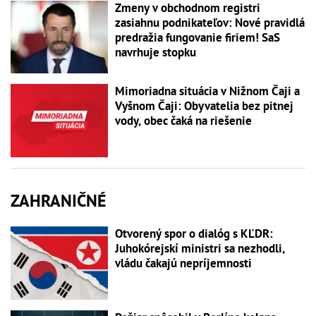
Zmeny v obchodnom registri
zasiahnu podnikateľov: Nové pravidlá
predražia fungovanie firiem! SaS
navrhuje stopku
Mimoriadna situácia v Nižnom Čaji a
Vyšnom Čaji: Obyvatelia bez pitnej
vody, obec čaká na riešenie
ZAHRANIČNÉ
Otvorený spor o dialóg s KĽDR:
Juhokórejskí ministri sa nezhodli,
vládu čakajú nepríjemnosti