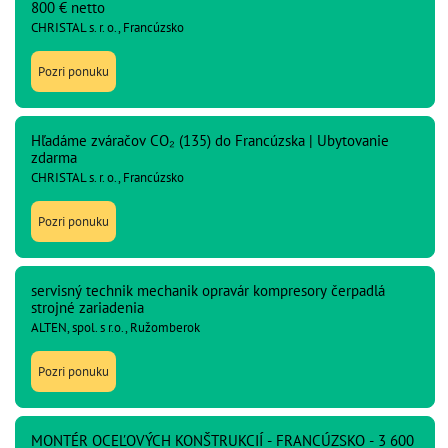
800 € netto
CHRISTAL s. r. o., Francúzsko
Pozri ponuku
Hľadáme zváračov CO₂ (135) do Francúzska | Ubytovanie
zdarma
CHRISTAL s. r. o., Francúzsko
Pozri ponuku
servisný technik mechanik opravár kompresory čerpadlá
strojné zariadenia
ALTEN, spol. s r.o., Ružomberok
Pozri ponuku
MONTÉR OCEĽOVÝCH KONŠTRUKCIÍ - FRANCÚZSKO - 3 600