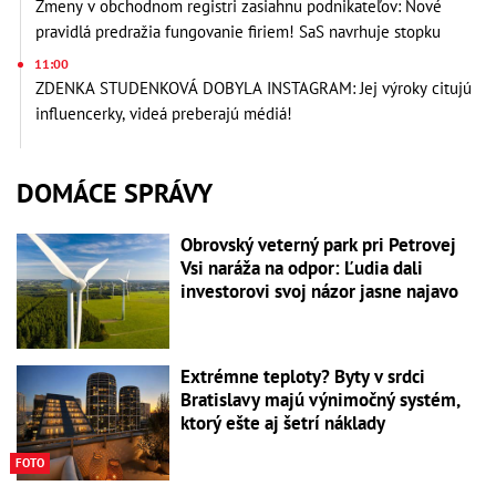
Zmeny v obchodnom registri zasiahnu podnikateľov: Nové
pravidlá predražia fungovanie firiem! SaS navrhuje stopku
11:00
ZDENKA STUDENKOVÁ DOBYLA INSTAGRAM: Jej výroky citujú
influencerky, videá preberajú médiá!
DOMÁCE SPRÁVY
Obrovský veterný park pri Petrovej
Vsi naráža na odpor: Ľudia dali
investorovi svoj názor jasne najavo
Extrémne teploty? Byty v srdci
Bratislavy majú výnimočný systém,
ktorý ešte aj šetrí náklady
FOTO