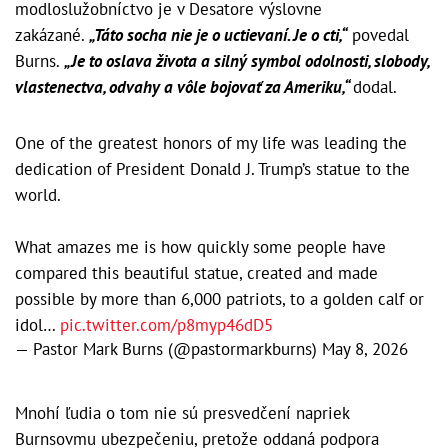
modloslužobníctvo je v Desatore výslovne
zakázané.
„Táto socha nie je o uctievaní. Je o cti,“
povedal
Burns.
„Je to oslava života a silný symbol odolnosti, slobody,
vlastenectva, odvahy a vôle bojovať za Ameriku,“
dodal.
One of the greatest honors of my life was leading the
dedication of President Donald J. Trump’s statue to the
world.
What amazes me is how quickly some people have
compared this beautiful statue, created and made
possible by more than 6,000 patriots, to a golden calf or
idol…
pic.twitter.com/p8myp46dD5
— Pastor Mark Burns (@pastormarkburns)
May 8, 2026
Mnohí ľudia o tom nie sú presvedčení napriek
Burnsovmu ubezpečeniu, pretože oddaná podpora