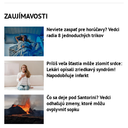
ZAUJÍMAVOSTI
Neviete zaspať pre horúčavy? Vedci
radia 8 jednoduchých trikov
Príliš veľa šťastia môže zlomiť srdce:
Lekári opísali zriedkavý syndróm!
Napodobňuje infarkt
Čo sa deje pod Santorini? Vedci
odhaľujú zmeny, ktoré môžu
ovplyvniť sopku