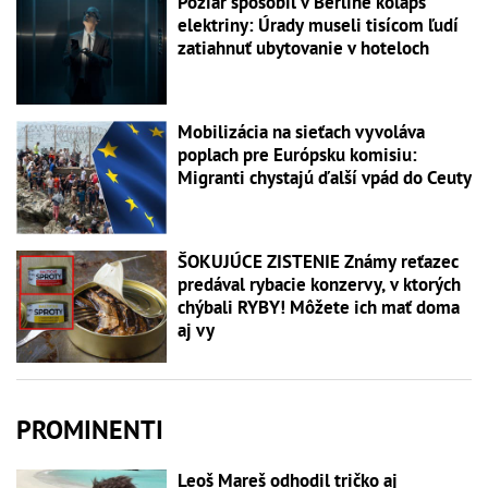
Požiar spôsobil v Berlíne kolaps
elektriny: Úrady museli tisícom ľudí
zatiahnuť ubytovanie v hoteloch
Mobilizácia na sieťach vyvoláva
poplach pre Európsku komisiu:
Migranti chystajú ďalší vpád do Ceuty
ŠOKUJÚCE ZISTENIE Známy reťazec
predával rybacie konzervy, v ktorých
chýbali RYBY! Môžete ich mať doma
aj vy
PROMINENTI
Leoš Mareš odhodil tričko aj