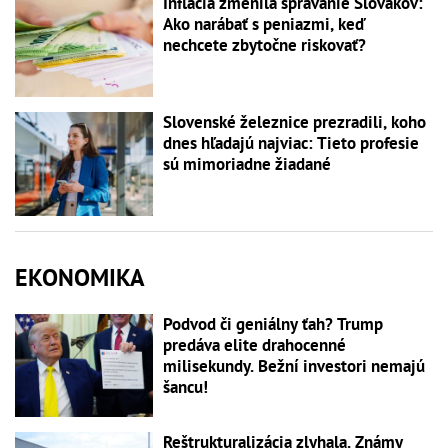
Inflácia zmenila správanie Slovákov:
Ako narábať s peniazmi, keď
nechcete zbytočne riskovať?
Slovenské železnice prezradili, koho
dnes hľadajú najviac: Tieto profesie
sú mimoriadne žiadané
EKONOMIKA
Podvod či geniálny ťah? Trump
predáva elite drahocenné
milisekundy. Bežní investori nemajú
šancu!
Reštrukturalizácia zlyhala. Známy