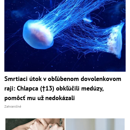
Smrtiaci útok v obľúbenom dovolenkovom
raji: Chlapca (†13) obkľúčili medúzy,
pomôcť mu už nedokázali
Zahraničné