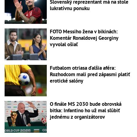
Slovenský reprezentant má na stole
lukratívnu ponuku
FOTO Messiho žena v bikinách:
Komentár Ronaldovej Georginy
vyvolal ošiaľ
Futbalom otriasa ďalšia aféra:
Rozhodcom mali pred zápasmi platiť
erotické salóny
O finále MS 2030 bude obrovská
bitka: Infantino ho už mal sľúbiť
jednému z organizátorov