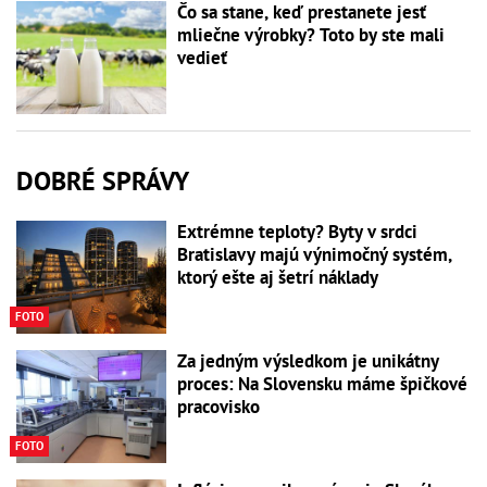
Čo sa stane, keď prestanete jesť
mliečne výrobky? Toto by ste mali
vedieť
DOBRÉ SPRÁVY
Extrémne teploty? Byty v srdci
Bratislavy majú výnimočný systém,
ktorý ešte aj šetrí náklady
FOTO
Za jedným výsledkom je unikátny
proces: Na Slovensku máme špičkové
pracovisko
FOTO