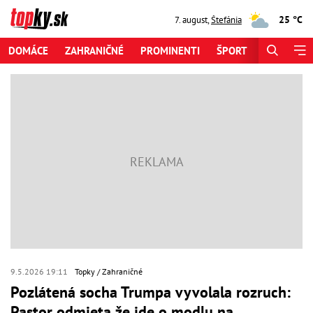
25 °C
7. august
,
Štefánia
DOMÁCE
ZAHRANIČNÉ
PROMINENTI
ŠPORT
ZAUJÍMAV
9.5.2026 19:11
Topky
Zahraničné
Pozlátená socha Trumpa vyvolala rozruch:
Pastor odmieta že ide o modlu na