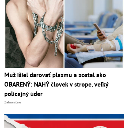
Muž išiel darovať plazmu a zostal ako
OBARENÝ: NAHÝ človek v strope, veľký
policajný úder
Zahraničné