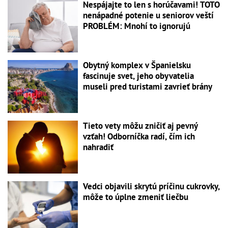
Nespájajte to len s horúčavami! TOTO
nenápadné potenie u seniorov veští
PROBLÉM: Mnohí to ignorujú
Obytný komplex v Španielsku
fascinuje svet, jeho obyvatelia
museli pred turistami zavrieť brány
Tieto vety môžu zničiť aj pevný
vzťah! Odborníčka radí, čím ich
nahradiť
Vedci objavili skrytú príčinu cukrovky,
môže to úplne zmeniť liečbu