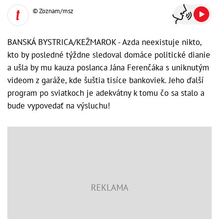
© Zoznam/msz
BANSKÁ BYSTRICA/KEŽMAROK - Azda neexistuje nikto,
kto by posledné týždne sledoval domáce politické dianie
a ušla by mu kauza poslanca Jána Ferenčáka s uniknutým
videom z garáže, kde šuštia tisíce bankoviek. Jeho ďalší
program po sviatkoch je adekvátny k tomu čo sa stalo a
bude vypovedať na výsluchu!