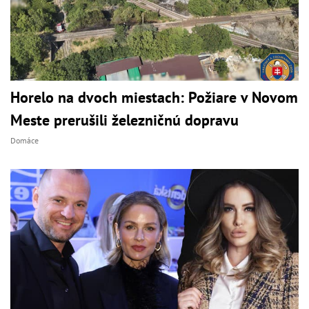
Horelo na dvoch miestach: Požiare v Novom
Meste prerušili železničnú dopravu
Domáce