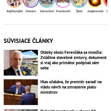
Najčítanejšie
Domáce
Zahraničné
Prominenti
Šport
Zaujímavosti
Reg
SÚVISIACE ČLÁNKY
Otázky okolo Ferenčáka sa množia:
Zvláštne stavebné zmluvy, dokument
si vraj ako primátor podpísal sám
sebe
Hlas očakáva, že premiér zaradí na
vládu návrh na zmrazenie platu
ministrov