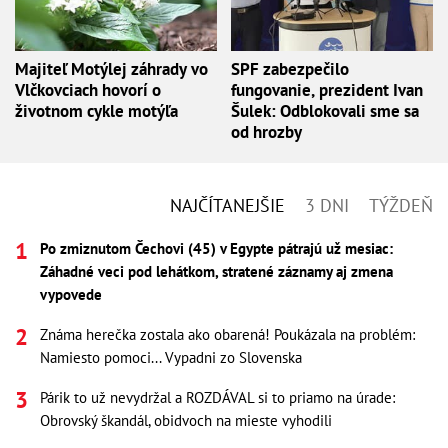
Majiteľ Motýlej záhrady vo
SPF zabezpečilo
Vlčkovciach hovorí o
fungovanie, prezident Ivan
životnom cykle motýľa
Šulek: Odblokovali sme sa
od hrozby
NAJČÍTANEJŠIE
3 DNI
TÝŽDEŇ
Po zmiznutom Čechovi (45) v Egypte pátrajú už mesiac:
Záhadné veci pod lehátkom, stratené záznamy aj zmena
vypovede
Známa herečka zostala ako obarená! Poukázala na problém:
Namiesto pomoci... Vypadni zo Slovenska
Párik to už nevydržal a ROZDÁVAL si to priamo na úrade:
Obrovský škandál, obidvoch na mieste vyhodili