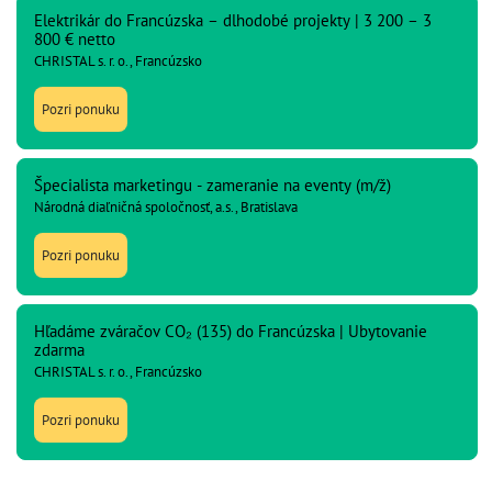
Elektrikár do Francúzska – dlhodobé projekty | 3 200 – 3
800 € netto
CHRISTAL s. r. o., Francúzsko
Pozri ponuku
Špecialista marketingu - zameranie na eventy (m/ž)
Národná diaľničná spoločnosť, a.s., Bratislava
Pozri ponuku
Hľadáme zváračov CO₂ (135) do Francúzska | Ubytovanie
zdarma
CHRISTAL s. r. o., Francúzsko
Pozri ponuku