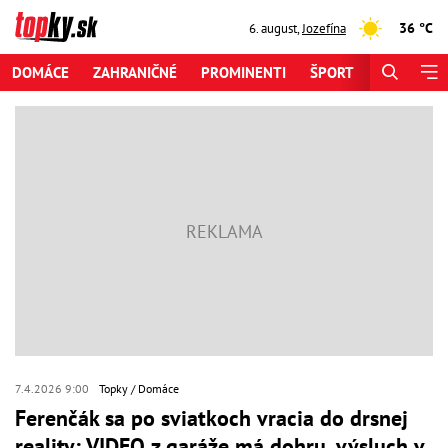
36 °C
6. august
,
Jozefína
DOMÁCE
ZAHRANIČNÉ
PROMINENTI
ŠPORT
ZAUJÍMAV
7.4.2026 9:00
Topky
Domáce
Ferenčák sa po sviatkoch vracia do drsnej
reality: VIDEO z garáže má dohru, výsluch v