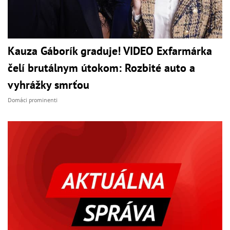
Kauza Gáborík graduje! VIDEO Exfarmárka
čelí brutálnym útokom: Rozbité auto a
vyhrážky smrťou
Domáci prominenti