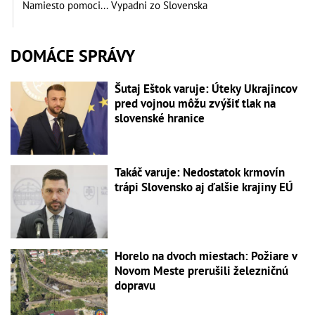
Namiesto pomoci... Vypadni zo Slovenska
DOMÁCE SPRÁVY
Šutaj Eštok varuje: Úteky Ukrajincov
pred vojnou môžu zvýšiť tlak na
slovenské hranice
Takáč varuje: Nedostatok krmovín
trápi Slovensko aj ďalšie krajiny EÚ
Horelo na dvoch miestach: Požiare v
Novom Meste prerušili železničnú
dopravu