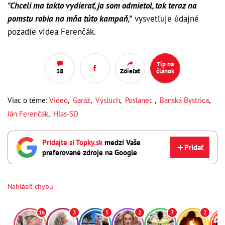
"Chceli ma takto vydierať, ja som odmietol, tak teraz na
pomstu robia na mňa túto kampaň,"
vysvetľuje údajné
pozadie videa Ferenčák.
Tip na
38
Zdieľať
článok
Viac o téme:
Video
,
Garáž
,
Výsluch
,
Poslanec
,
Banská Bystrica
,
Ján Ferenčák
,
Hlas-SD
Pridajte si Topky.sk
medzi Vaše
Pridať
preferované zdroje na Google
Nahlásiť chybu
16
3
5
2
7
2