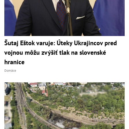
Šutaj Eštok varuje: Úteky Ukrajincov pred
vojnou môžu zvýšiť tlak na slovenské
hranice
Domáce