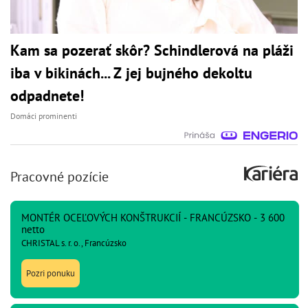
Kam sa pozerať skôr? Schindlerová na pláži
iba v bikinách... Z jej bujného dekoltu
odpadnete!
Domáci prominenti
Pracovné pozície
MONTÉR OCEĽOVÝCH KONŠTRUKCIÍ - FRANCÚZSKO - 3 600
netto
CHRISTAL s. r. o., Francúzsko
Pozri ponuku