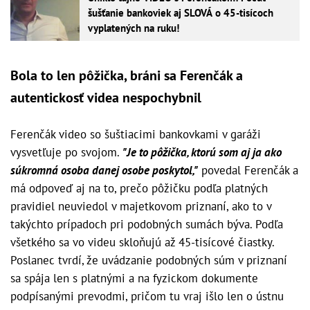
šušťanie bankoviek aj SLOVÁ o 45-tisícoch
vyplatených na ruku!
Bola to len pôžička, bráni sa Ferenčák a
autentickosť videa nespochybnil
Ferenčák video so šuštiacimi bankovkami v garáži
vysvetľuje po svojom.
"Je to pôžička, ktorú som aj ja ako
súkromná osoba danej osobe poskytol,"
povedal Ferenčák a
má odpoveď aj na to, prečo pôžičku podľa platných
pravidiel neuviedol v majetkovom priznaní, ako to v
takýchto prípadoch pri podobných sumách býva. Podľa
všetkého sa vo videu skloňujú až 45-tisícové čiastky.
Poslanec tvrdí, že uvádzanie podobných súm v priznaní
sa spája len s platnými a na fyzickom dokumente
podpísanými prevodmi, pričom tu vraj išlo len o ústnu