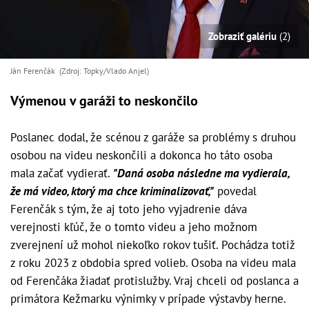
Zobraziť galériu
(2)
Ján Ferenčák (Zdroj: Topky/Vlado Anjel)
Výmenou v garáži to neskončilo
Poslanec dodal, že scénou z garáže sa problémy s druhou
osobou na videu neskončili a dokonca ho táto osoba
mala začať vydierať.
"Daná osoba následne ma vydierala,
že má video, ktorý ma chce kriminalizovať,"
povedal
Ferenčák s tým, že aj toto jeho vyjadrenie dáva
verejnosti kľúč, že o tomto videu a jeho možnom
zverejnení už mohol niekoľko rokov tušiť. Pochádza totiž
z roku 2023 z obdobia spred volieb. Osoba na videu mala
od Ferenčáka žiadať protislužby. Vraj chceli od poslanca a
primátora Kežmarku výnimky v prípade výstavby herne.