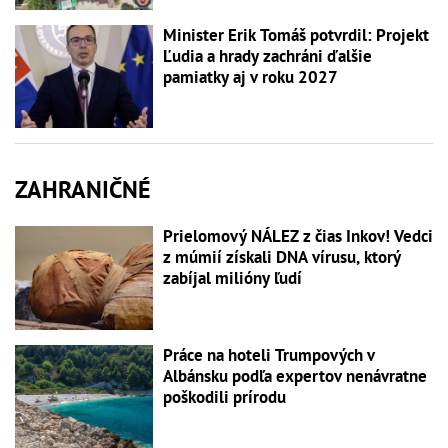
Minister Erik Tomáš potvrdil: Projekt
Ľudia a hrady zachráni ďalšie
pamiatky aj v roku 2027
ZAHRANIČNÉ
Prielomový NÁLEZ z čias Inkov! Vedci
z múmií získali DNA vírusu, ktorý
zabíjal milióny ľudí
Práce na hoteli Trumpových v
Albánsku podľa expertov nenávratne
poškodili prírodu