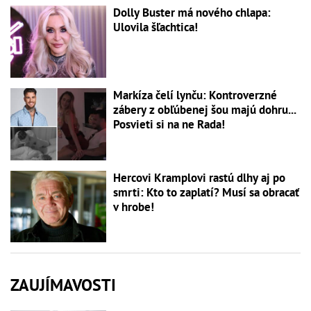
Dolly Buster má nového chlapa:
Ulovila šľachtica!
Markíza čelí lynču: Kontroverzné
zábery z obľúbenej šou majú dohru...
Posvieti si na ne Rada!
Hercovi Kramplovi rastú dlhy aj po
smrti: Kto to zaplatí? Musí sa obracať
v hrobe!
ZAUJÍMAVOSTI