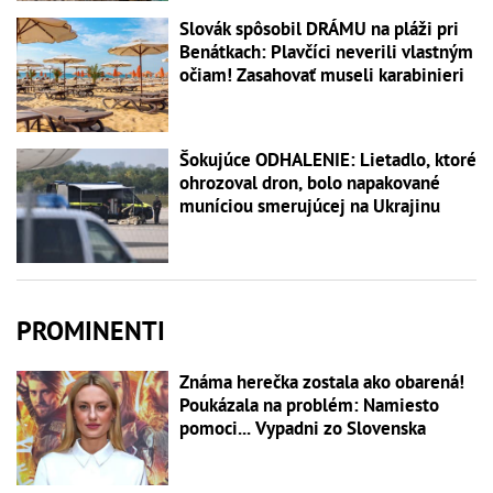
Slovák spôsobil DRÁMU na pláži pri
Benátkach: Plavčíci neverili vlastným
očiam! Zasahovať museli karabinieri
Šokujúce ODHALENIE: Lietadlo, ktoré
ohrozoval dron, bolo napakované
muníciou smerujúcej na Ukrajinu
PROMINENTI
Známa herečka zostala ako obarená!
Poukázala na problém: Namiesto
pomoci... Vypadni zo Slovenska