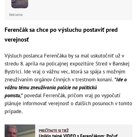
Reklama
Ferenčák sa chce po výsluchu postaviť pred
verejnosť
Výsluch poslanca Ferenčáka by sa mal uskutočniť už v
stredu 8. apríla na policajnej expozitúre Stred v Banskej
Bystrici. Ide vraj o vážnu vec, ktorá sa spája s možným
zneužívaním orgánov činných v trestnom konaní.
"Ide o
vážnu tému zneužívania polície na politickú
pomstu,"
povedal Ferrenčák, pričom vraj po vypočutí
plánuje informovať verejnosť o ďalších posunoch v tomto
prípade.
PREČÍTAJTE SI TIEŽ
Uniklo tajné VIDEO s Ferenčákom: Počuť