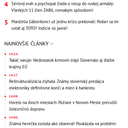
Sériový vrah a psychopat žiada o vstup do ruskej armády:
Všetkých 11 žien ZABIL rovnakým spôsobom!
Manželia Gáboríkovci už jednu krízu prekonali: Podarí sa im
ustáť aj TOTO? Indície sú jasné!
NAJNOVŠIE ČLÁNKY
14:24
Takáč varuje: Nedostatok krmovín trápi Slovensko aj ďalšie
krajiny EÚ
14:17
Reštrukturalizácia zlyhala. Známy slovenský predajca
elektroniky definitívne končí a mieri k bankrotu
14:08
Horelo na dvoch miestach: Požiare v Novom Meste prerušili
železničnú dopravu
14:00
Známa herečka zostala ako obarená! Poukázala na problém: