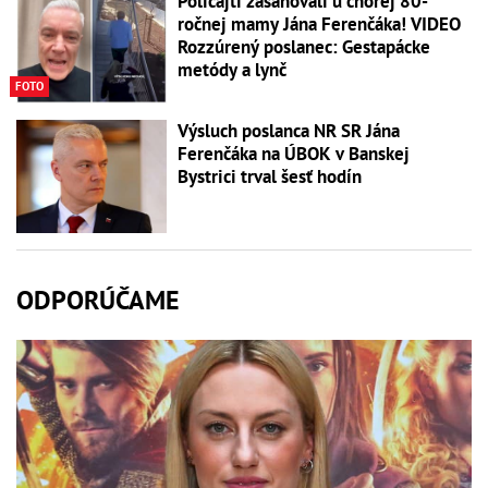
Policajti zasahovali u chorej 80-
ročnej mamy Jána Ferenčáka! VIDEO
Rozzúrený poslanec: Gestapácke
metódy a lynč
FOTO
Výsluch poslanca NR SR Jána
Ferenčáka na ÚBOK v Banskej
Bystrici trval šesť hodín
ODPORÚČAME