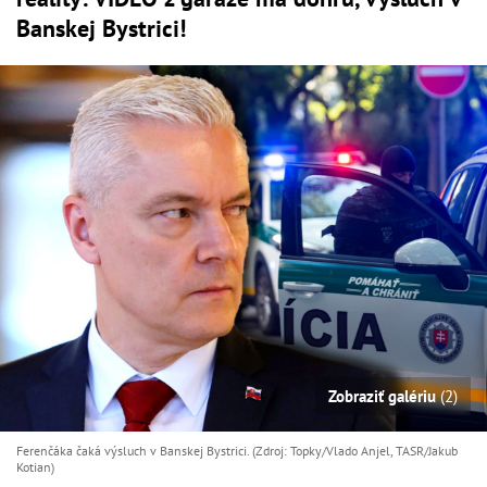
Banskej Bystrici!
Zobraziť galériu
(2)
Ferenčáka čaká výsluch v Banskej Bystrici. (Zdroj: Topky/Vlado Anjel, TASR/Jakub
Kotian)