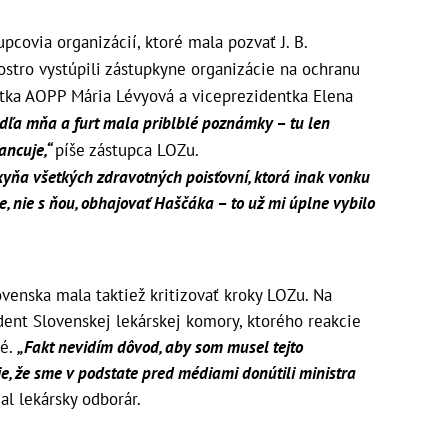
upcovia organizácií, ktoré mala pozvať J. B.
ostro vystúpili zástupkyne organizácie na ochranu
ntka AOPP Mária Lévyová a viceprezidentka Elena
ľa mňa a furt mala priblblé poznámky – tu len
nancuje,“
píše zástupca LOZu.
kyňa všetkých zdravotných poisťovní, ktorá inak vonku
, nie s ňou, obhajovať Haščáka – to už mi úplne vybilo
venska mala taktiež kritizovať kroky LOZu. Na
ident Slovenskej lekárskej komory, ktorého reakcie
né.
„Fakt nevidím dôvod, aby som musel tejto
 je, že sme v podstate pred médiami donútili ministra
al lekársky odborár.