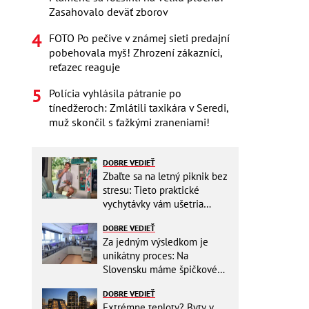
Zasahovalo deväť zborov
FOTO Po pečive v známej sieti predajní
pobehovala myš! Zhrození zákazníci,
reťazec reaguje
Polícia vyhlásila pátranie po
tínedžeroch: Zmlátili taxikára v Seredi,
muž skončil s ťažkými zraneniami!
DOBRE VEDIEŤ
Zbaľte sa na letný piknik bez
stresu: Tieto praktické
vychytávky vám ušetria
miesto v batohu!
DOBRE VEDIEŤ
Za jedným výsledkom je
unikátny proces: Na
Slovensku máme špičkové
pracovisko
DOBRE VEDIEŤ
Extrémne teploty? Byty v