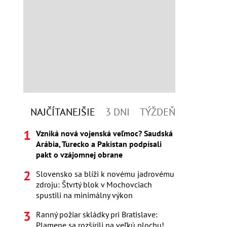
NAJČÍTANEJŠIE
3 DNI
TÝŽDEŇ
Vzniká nová vojenská veľmoc? Saudská
Arábia, Turecko a Pakistan podpísali
pakt o vzájomnej obrane
Slovensko sa blíži k novému jadrovému
zdroju: Štvrtý blok v Mochovciach
spustili na minimálny výkon
Ranný požiar skládky pri Bratislave:
Plamene sa rozšírili na veľkú plochu!