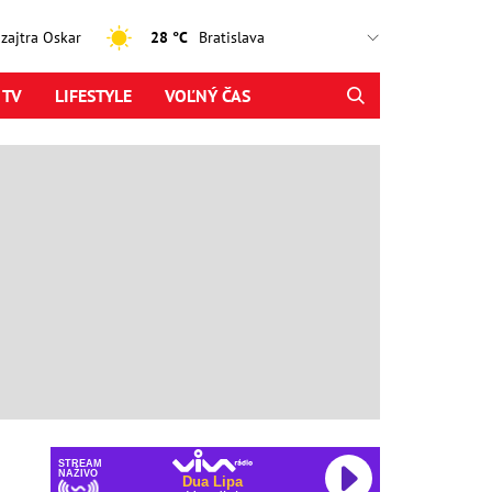
, zajtra Oskar
28 °C
 TV
LIFESTYLE
VOĽNÝ ČAS
STREAM
NAŽIVO
Dua Lipa