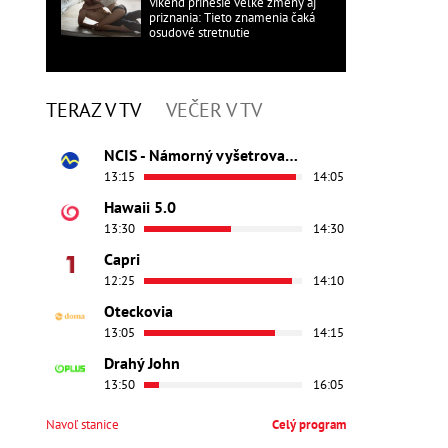
Víkend prinesie veľké zmeny aj
priznania: Tieto znamenia čaká
osudové stretnutie
TERAZ V TV
VEČER V TV
NCIS - Námorný vyšetrovací úrad
13:15
14:05
Hawaii 5.0
13:30
14:30
Capri
12:25
14:10
Oteckovia
13:05
14:15
Drahý John
13:50
16:05
Navoľ stanice
Celý program