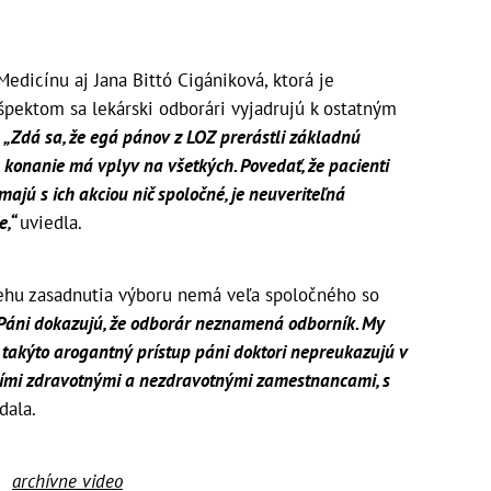
edicínu aj Jana Bittó Cigániková, ktorá je
pektom sa lekárski odborári vyjadrujú k ostatným
.
„Zdá sa, že egá pánov z LOZ prerástli základnú
h konanie má vplyv na všetkých. Povedať, že pacienti
majú s ich akciou nič spoločné, je neuveriteľná
e,“
uviedla.
behu zasadnutia výboru nemá veľa spoločného so
Páni dokazujú, že odborár neznamená odborník. My
e takýto arogantný prístup páni doktori nepreukazujú v
lšími zdravotnými a nezdravotnými zamestnancami, s
dala.
archívne video