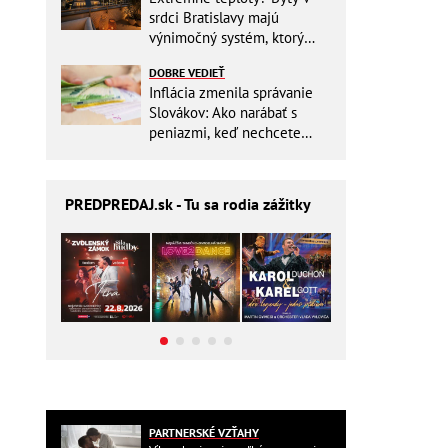
srdci Bratislavy majú
výnimočný systém, ktorý
ešte aj šetrí náklady
DOBRE VEDIEŤ
Inflácia zmenila správanie
Slovákov: Ako narábať s
peniazmi, keď nechcete
zbytočne riskovať?
PREDPREDAJ
.sk - Tu sa rodia zážitky
PARTNERSKÉ VZŤAHY