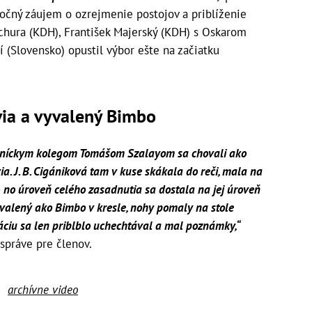
točný záujem o ozrejmenie postojov a priblíženie
achura (KDH), František Majerský (KDH) s Oskarom
 (Slovensko) opustil výbor ešte na začiatku
via a vyvalený Bimbo
traníckym kolegom Tomášom Szalayom sa chovali ako
ia. J. B. Cigániková tam v kuse skákala do reči, mala na
– no úroveň celého zasadnutia sa dostala na jej úroveň
yvalený ako Bimbo v kresle, nohy pomaly na stole
ciu sa len priblblo uchechtával a mal poznámky,“
správe pre členov.
archívne video