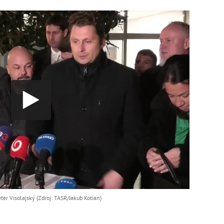
eter Visolajský (Zdroj: TASR/Jakub Kotian)