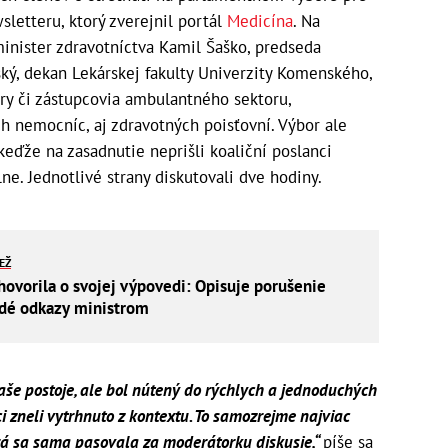
letteru, ktorý zverejnil portál
Medicína
. Na
minister zdravotníctva Kamil Šaško, predseda
ský, dekan Lekárskej fakulty Univerzity Komenského,
ry či zástupcovia ambulantného sektoru,
ch nemocníc, aj zdravotných poisťovní. Výbor ale
eďže na zasadnutie neprišli koaliční poslanci
ne. Jednotlivé strany diskutovali dve hodiny.
IEŽ
hovorila o svojej výpovedi: Opisuje porušenie
rdé odkazy ministrom
naše postoje, ale bol nútený do rýchlych a jednoduchých
ci zneli vytrhnuto z kontextu. To samozrejme najviac
orá sa sama pasovala za moderátorku diskusie,“
píše sa