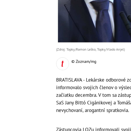
(Zdroj: Topky/Ramon Leško, Topky/Vlado Anjel)
© Zoznam/mg
BRATISLAVA - Lekárske odborové z
informovalo svojich členov o výsle
začiatku decembra. V tom sa zástu
SaS Jany Bittó Cigánikovej a Tomáša
nevychovaní, arogantní spratkovia.
Zástupcovia LOZu informovali svoj