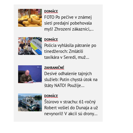
DOMÁCE
FOTO Po pečive v známej
sieti predajní pobehovala
myš! Zhrození zákazníci,
reťazec reaguje
DOMÁCE
Polícia vyhlásila pátranie po
tínedžeroch: Zmlátili
taxikára v Seredi, muž
skončil s ťažkými
ZAHRANIČNÉ
zraneniami!
Desivé odhalenie tajných
služieb: Putin chystá útok na
štáty NATO! Použije
ukrajinské drony
DOMÁCE
Štúrovo v strachu: 61-ročný
Robert vošiel do Dunaja a už
nevynoril! V akcii sú drony
aj záchranári