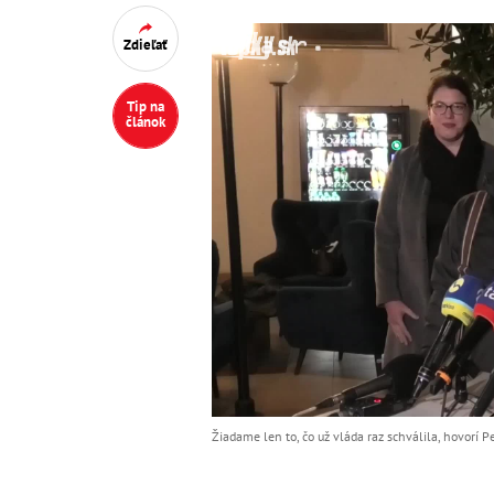
Zdieľať
Tip na
článok
Žiadame len to, čo už vláda raz schválila, hovorí P