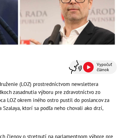
Vypočuť
článok
druženie (LOZ) prostredníctvom newslettera
dkoch zasadnutia výboru pre zdravotníctvo zo
pca LOZ okrem iného ostro pustil do poslancov za
 Szalaya, ktorí sa podľa neho chovali ako drzí,
ich členov o stretnutí na parlamentnom výbore pre