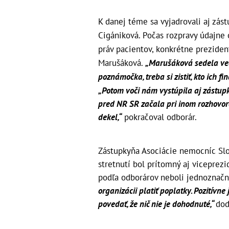
K danej téme sa vyjadrovali aj zást
Cigániková. Počas rozpravy údajne 
práv pacientov, konkrétne prezide
Marušáková.
„Marušáková sedela ved
poznámočka, treba si zistiť, kto ich fi
„Potom voči nám vystúpila aj zástup
pred NR SR začala pri inom rozhovore
dekel,“
pokračoval odborár.
Zástupkyňa Asociácie nemocníc Slo
stretnutí bol prítomný aj viceprez
podľa odborárov neboli jednoznač
organizácii platiť poplatky. Pozitívne
povedať, že nič nie je dohodnuté,“
dod