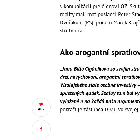
v komunikácii pre členov LOZ. Sku
reality mali mať poslanci Peter St
Dvořákom (PS), pričom Marek Krajčí
stretnutia.
Ako arogantní spratko
„Jana Bittó Cigániková so svojím s
drzí, nevychovaní, arogantní spratkov
Visolajského stále osobné invektívy 
spustených gatiek. Szalay tam bol v
vyložené a na každú našu argumentá
pokračuje zástupca LOZu vo svojej 
402