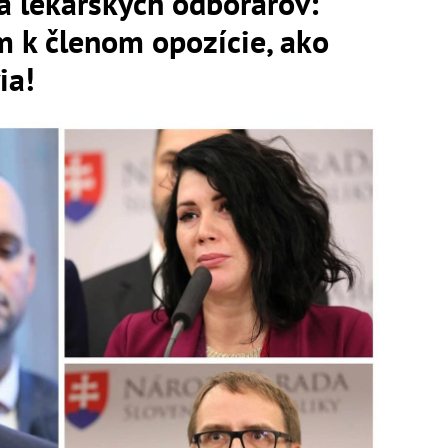
a lekárskych odborárov:
m k členom opozície, ako
ia!