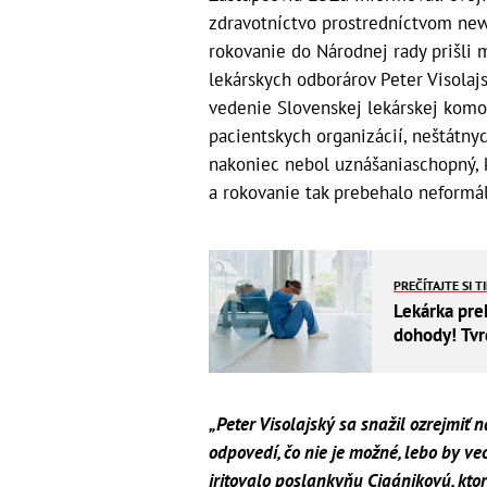
zdravotníctvo prostredníctvom news
rokovanie do Národnej rady prišli 
lekárskych odborárov Peter Visolaj
vedenie Slovenskej lekárskej komo
pacientskych organizácií, neštátny
nakoniec nebol uznášaniaschopný, k
a rokovanie tak prebehalo neformál
PREČÍTAJTE SI T
Lekárka pre
dohody! Tv
„Peter Visolajský sa snažil ozrejmiť 
odpovedí, čo nie je možné, lebo by ve
iritovalo poslankyňu Cigánikovú, kt