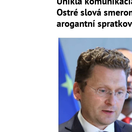
Unikla komunikáci
Ostré slová smero
arogantní spratkov