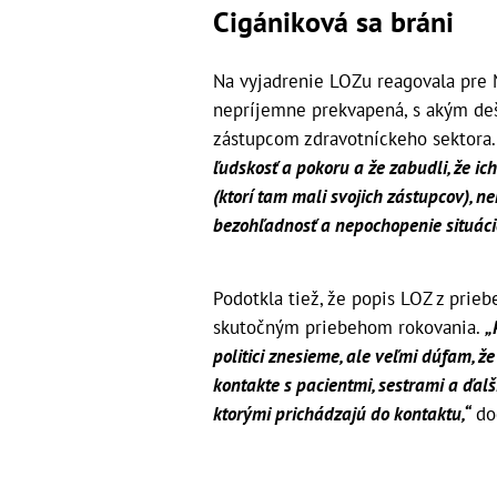
Cigániková sa bráni
Na vyjadrenie LOZu reagovala pre M
nepríjemne prekvapená, s akým deš
zástupcom zdravotníckeho sektora
ľudskosť a pokoru a že zabudli, že ic
(ktorí tam mali svojich zástupcov), ne
bezohľadnosť a nepochopenie situáci
Podotkla tiež, že popis LOZ z prie
skutočným priebehom rokovania.
„
politici znesieme, ale veľmi dúfam, ž
kontakte s pacientmi, sestrami a ďa
ktorými prichádzajú do kontaktu,“
do