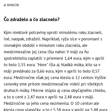
a ovocie.
Čo zdraželo a čo zlacnelo?
Kým niektoré potraviny oproti minulému roku zlacneli,
iné, naopak, zdraželi. Napríklad, ryža síce v porovnaní s
rovnakým období v minulom roku zlacnela, ale
medzimesačne jej cena išla nahor. V máji za ňu
spotrebitelia zaplatili v priemere 1,64 eura, kým v apríli
to bolo 1,55 eura. "Hore" išla aj hladká múka, kilo sa v
máji predávalo za 0,66 eura, kým v apríli to bolo 0,57
eura. Medziročne však jej cena klesla o 12 centov. Vyššie
cenovky sme pritom medzimesačne videli pri všetkých
druhoch múky. Mierne stúpla aj cena obyčajného chlebu,
a to o cent z 2,47 eura v apríli na 2,48 eura v máji.
Medziročne sa jeho cena nezmenila. O 10 centov ale
klesla cena vianočky, a to z 5,58 eura v apríli na 5,48 eura