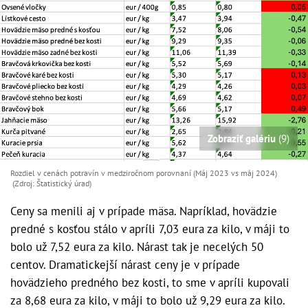
Zobraziť galériu
(9)
Rozdiel v cenách potravín v medziročnom porovnaní (Máj 2023 vs máj 2024)
(Zdroj: Štatistický úrad)
Ceny sa menili aj v prípade mäsa. Napríklad, hovädzie
predné s kosťou stálo v apríli 7,03 eura za kilo, v máji to
bolo už 7,52 eura za kilo. Nárast tak je necelých 50
centov. Dramatickejší nárast ceny je v prípade
hovädzieho predného bez kosti, to sme v apríli kupovali
za 8,68 eura za kilo, v máji to bolo už 9,29 eura za kilo.