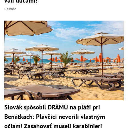
valí ulicami!
Domáce
Slovák spôsobil DRÁMU na pláži pri
Benátkach: Plavčíci neverili vlastným
očiam! Zasahovať museli karabinieri