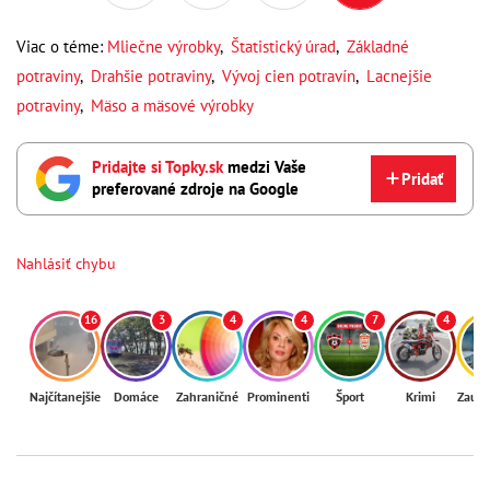
Viac o téme:
Mliečne výrobky
,
Štatistický úrad
,
Základné
potraviny
,
Drahšie potraviny
,
Vývoj cien potravín
,
Lacnejšie
potraviny
,
Mäso a mäsové výrobky
Pridajte si Topky.sk
medzi Vaše
Pridať
preferované zdroje na Google
Nahlásiť chybu
16
3
4
4
7
4
Najčítanejšie
Domáce
Zahraničné
Prominenti
Šport
Krimi
Zaují