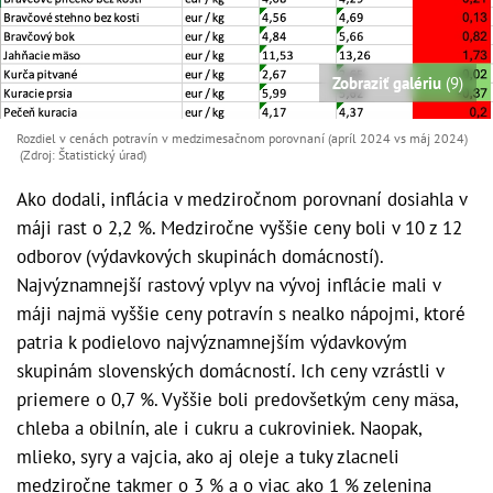
Zobraziť galériu
(9)
Rozdiel v cenách potravín v medzimesačnom porovnaní (apríl 2024 vs máj 2024)
(Zdroj: Štatistický úrad)
Ako dodali, inflácia v medziročnom porovnaní dosiahla v
máji rast o 2,2 %. Medziročne vyššie ceny boli v 10 z 12
odborov (výdavkových skupinách domácností).
Najvýznamnejší rastový vplyv na vývoj inflácie mali v
máji najmä vyššie ceny potravín s nealko nápojmi, ktoré
patria k podielovo najvýznamnejším výdavkovým
skupinám slovenských domácností. Ich ceny vzrástli v
priemere o 0,7 %. Vyššie boli predovšetkým ceny mäsa,
chleba a obilnín, ale i cukru a cukroviniek. Naopak,
mlieko, syry a vajcia, ako aj oleje a tuky zlacneli
medziročne takmer o 3 % a o viac ako 1 % zelenina