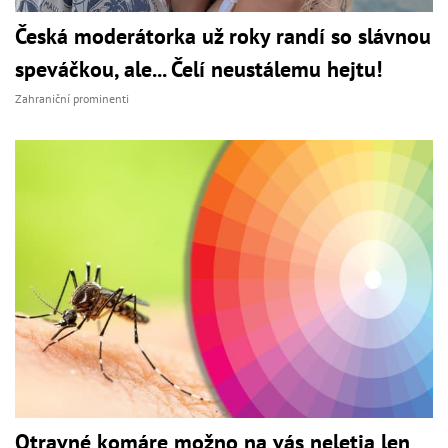
Česká moderátorka už roky randí so slávnou
speváčkou, ale... Čelí neustálemu hejtu!
Zahraniční prominenti
Otravné komáre možno na vás neletia len