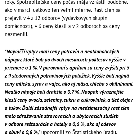
roky. Spotrebiteľské ceny počas mája vzrástli podobne,
ako v marci, celkovo len veľmi mierne. Rast cien sa
prejavil v 4 z 12 odborov (výdavkových skupín
domácností), v 6 ceny klesli a v 2 odboroch sa ceny
nezmenili.
"Najväčší vplyv mali ceny potravín a nealkoholických
nápojov, ktoré boli po dvoch mesiacoch poklesov vyššie v
priemere o 1 %. V porovnaní s aprílom sa ceny zvýšili pri 5
z 9 sledovaných potravinových položiek. Vyššie boli najmä
ceny mlieka, syrov a vajec, ako aj mäsa, chleba s obilninami.
Nealko nápoje boli drahšie o 0,7 %. Naopak výraznejšie
klesli ceny ovocia, zeleniny, cukru a cukroviniek, a tiež olejov
a tukov. Ďalší zásadnejší vplyv na medzimesačný rast cien
malo zdražovanie stravovacích a ubytovacích služieb
v odbore reštaurácie a hotely o 0,6 %, ako aj odevov
a obuvi o 0,8 %,"
upozornili zo Štatistického úradu.