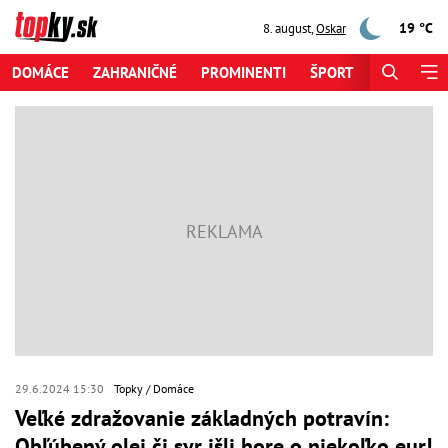
19 °C
8. august
,
Oskar
DOMÁCE
ZAHRANIČNÉ
PROMINENTI
ŠPORT
ZAUJÍMAV
29.6.2024 15:30
Topky
Domáce
Veľké zdražovanie základných potravín:
Obľúbený olej či syr išli hore o niekoľko eur!