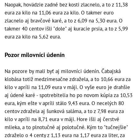
Naopak, hovädzie zadné bez kosti zlacnelo, a to z 11,38
eura za kilo na 11,06 eura za kilo. O takmer euro
zlacnelo aj bravčové karé, a to z 6,09 na 5,30 eura. O
takmer 40 centov išli "dole" aj kuracie prsia, a to z 5,99
eura za kilo na 5,62 eura.
Pozor milovníci údenín
Na pozore by mali byť aj milovníci údenín. Čabajská
klobása totiž medzimesačne zdražela, a to 10,66 eura za
kilo v apríli na 11,09 eura v máji. O vyše euro je drahšie
aj údené karé - spotrebitelia ho po novom kúpia za 10,53
eura, kým ešte v apríli stálo 9,43 eura. O necelých 80
centov zdražela aj šunková saláma, a to z 7,98 eura za
kilo v apríli na 8,71 eura v máji. Hore išli aj čerstvé
mlieka, a to plnotučné aj polotučné. Kým to "tučnejšie"
zdraželo o 4 centy z 1,13 eura na 1,17 eura za liter, za