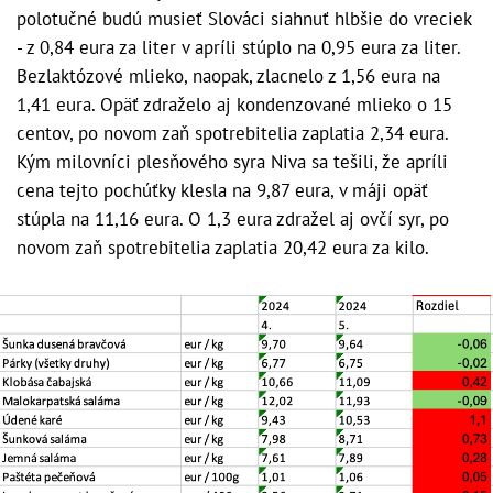
polotučné budú musieť Slováci siahnuť hlbšie do vreciek
- z 0,84 eura za liter v apríli stúplo na 0,95 eura za liter.
Bezlaktózové mlieko, naopak, zlacnelo z 1,56 eura na
1,41 eura. Opäť zdraželo aj kondenzované mlieko o 15
centov, po novom zaň spotrebitelia zaplatia 2,34 eura.
Kým milovníci plesňového syra Niva sa tešili, že apríli
cena tejto pochúťky klesla na 9,87 eura, v máji opäť
stúpla na 11,16 eura. O 1,3 eura zdražel aj ovčí syr, po
novom zaň spotrebitelia zaplatia 20,42 eura za kilo.