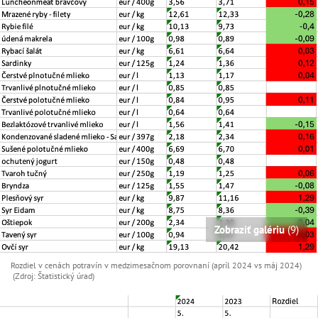
Zobraziť galériu
(9)
Rozdiel v cenách potravín v medzimesačnom porovnaní (apríl 2024 vs máj 2024)
(Zdroj: Štatistický úrad)