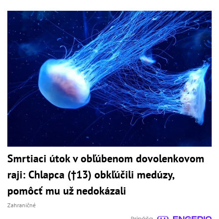
Smrtiaci útok v obľúbenom dovolenkovom
raji: Chlapca (†13) obkľúčili medúzy,
pomôcť mu už nedokázali
Zahraničné