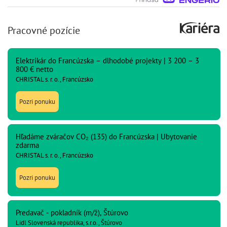
Pracovné pozície
Elektrikár do Francúzska – dlhodobé projekty | 3 200 – 3
800 € netto
CHRISTAL s. r. o., Francúzsko
Pozri ponuku
Hľadáme zváračov CO₂ (135) do Francúzska | Ubytovanie
zdarma
CHRISTAL s. r. o., Francúzsko
Pozri ponuku
Predavač - pokladník (m/ž), Štúrovo
Lidl Slovenská republika, s.r.o., Štúrovo