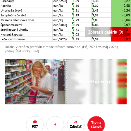
Zobraziť galériu
(9)
Rozdiel v cenách potravín v medziročnom porovnaní (Máj 2023 vs máj 2024)
(Zdroj: Štatistický úrad)
Zobraziť galériu
(9)
Tip na
937
Zdieľať
článok