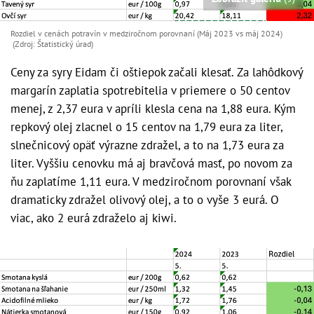
Rozdiel v cenách potravín v medziročnom porovnaní (Máj 2023 vs máj 2024)
(Zdroj: Štatistický úrad)
Ceny za syry Eidam či oštiepok začali klesať. Za lahôdkový
margarín zaplatia spotrebitelia v priemere o 50 centov
menej, z 2,37 eura v apríli klesla cena na 1,88 eura. Kým
repkový olej zlacnel o 15 centov na 1,79 eura za liter,
slnečnicový opäť výrazne zdražel, a to na 1,73 eura za
liter. Vyššiu cenovku má aj bravčová masť, po novom za
ňu zaplatíme 1,11 eura. V medziročnom porovnaní však
dramaticky zdražel olivový olej, a to o vyše 3 eurá. O
viac, ako 2 eurá zdraželo aj kiwi.