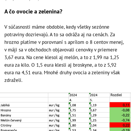
A čo ovocie a zelenina?
V súčasnosti máme obdobie, kedy všetky sezónne
potraviny dozrievajú. A to sa odráža aj na cenách. Za
hrozno platíme v porovnaní s aprílom o 8 centov menej,
v máji sa v obchodoch objavovali cenovky v priemere
3,67 eura. Na cene klesol aj melón, a to z 1,99 na 1,25
eura za kilo. O 1,5 eura klesli aj broskyne, a to z 5,92
eura na 4,51 eura. Mnohé druhy ovocia a zeleniny však
zdraželi.