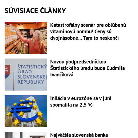
SÚVISIACE ČLÁNKY
Katastrofálny scenár pre obľúbenú
vitamínovú bombu! Ceny sú
dvojnásobné... Tam to neskončí
Novou podpredsedníčkou
Štatistického úradu bude Ľudmila
Ivančíková
Inflácia v eurozóne sa v júni
spomalila na 2,5 %
Najväčšia slovenská banka