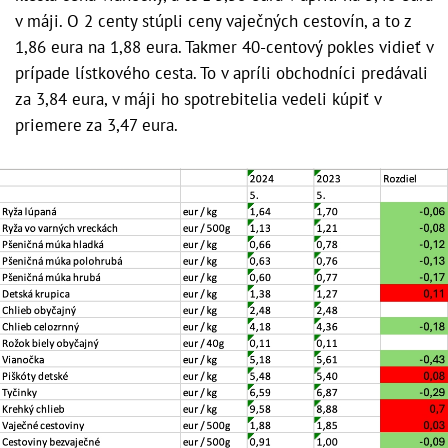
v máji. O 2 centy stúpli ceny vaječných cestovín, a to z
1,86 eura na 1,88 eura. Takmer 40-centový pokles vidieť v
prípade lístkového cesta. To v apríli obchodníci predávali
za 3,84 eura, v máji ho spotrebitelia vedeli kúpiť v
priemere za 3,47 eura.