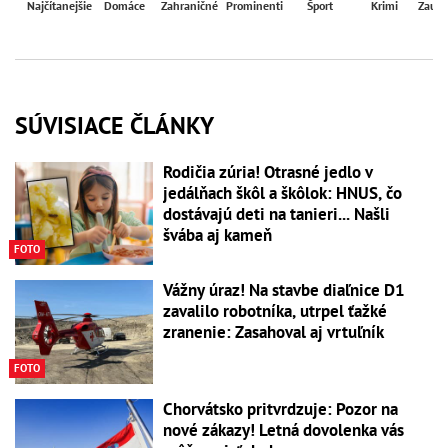
Najčítanejšie
Domáce
Zahraničné
Prominenti
Šport
Krimi
Zaují
SÚVISIACE ČLÁNKY
Rodičia zúria! Otrasné jedlo v
jedálňach škôl a škôlok: HNUS, čo
dostávajú deti na tanieri... Našli
švába aj kameň
FOTO
Vážny úraz! Na stavbe diaľnice D1
zavalilo robotníka, utrpel ťažké
zranenie: Zasahoval aj vrtuľník
FOTO
Chorvátsko pritvrdzuje: Pozor na
nové zákazy! Letná dovolenka vás