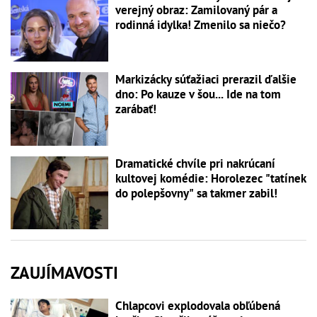
verejný obraz: Zamilovaný pár a
rodinná idylka! Zmenilo sa niečo?
Markizácky súťažiaci prerazil ďalšie
dno: Po kauze v šou... Ide na tom
zarábať!
Dramatické chvíle pri nakrúcaní
kultovej komédie: Horolezec "tatínek
do polepšovny" sa takmer zabil!
ZAUJÍMAVOSTI
Chlapcovi explodovala obľúbená