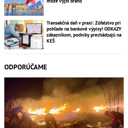
môže vyjsť draho
Transakčná daň v praxi: Zúfalstvo pri
pohľade na bankové výpisy! ODKAZY
zákazníkom, podniky prechádzajú na
KEŠ
ODPORÚČAME