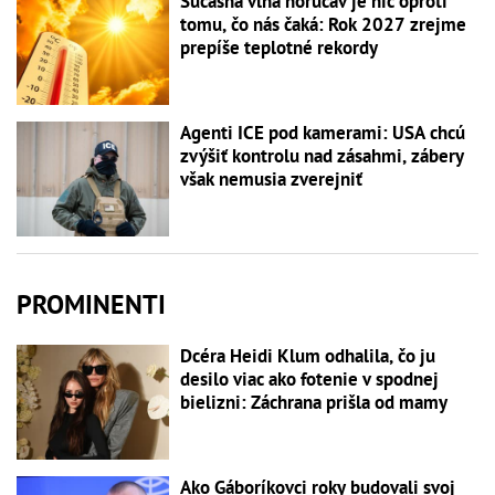
Súčasná vlna horúčav je nič oproti
tomu, čo nás čaká: Rok 2027 zrejme
prepíše teplotné rekordy
Agenti ICE pod kamerami: USA chcú
zvýšiť kontrolu nad zásahmi, zábery
však nemusia zverejniť
PROMINENTI
Dcéra Heidi Klum odhalila, čo ju
desilo viac ako fotenie v spodnej
bielizni: Záchrana prišla od mamy
Ako Gáboríkovci roky budovali svoj