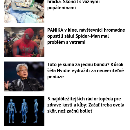
hračka. Skončil s vážnymi
popáleninami
PANIKA v kine, návštevníci hromadne
opustili sálu! Spider-Man mal
problém s vetrami
Toto je suma za jednu bundu? Kúsok
šéfa Nvidie vydražili za neuveriteľné
peniaze
5 najdôležitejších rád ortopéda pre
zdravé kosti a kĺby: Začať treba oveľa
skôr, než začnú bolieť