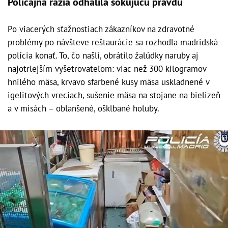
Policajná razia odhalila šokujúcu pravdu
Po viacerých sťažnostiach zákazníkov na zdravotné
problémy po návšteve reštaurácie sa rozhodla madridská
polícia konať. To, čo našli, obrátilo žalúdky naruby aj
najotrlejším vyšetrovateľom: viac než 300 kilogramov
hnilého mäsa, krvavo sfarbené kusy mäsa uskladnené v
igelitových vreciach, sušenie mäsa na stojane na bielizeň
a v misách – oblanšené, ošklbané holuby.