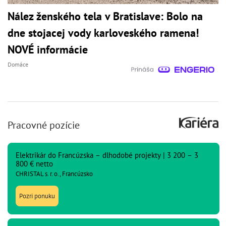
Nález ženského tela v Bratislave: Bolo na
dne stojacej vody karloveského ramena!
NOVÉ informácie
Domáce
Pracovné pozície
Elektrikár do Francúzska – dlhodobé projekty | 3 200 – 3
800 € netto
CHRISTAL s. r. o., Francúzsko
Pozri ponuku