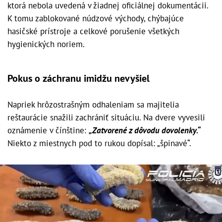
ktorá nebola uvedená v žiadnej oficiálnej dokumentácii.
K tomu zablokované núdzové východy, chýbajúce
hasičské prístroje a celkové porušenie všetkých
hygienických noriem.
Pokus o záchranu imidžu nevyšiel
Napriek hrôzostrašným odhaleniam sa majitelia
reštaurácie snažili zachrániť situáciu. Na dvere vyvesili
oznámenie v čínštine:
„Zatvorené z dôvodu dovolenky.“
Niekto z miestnych pod to rukou dopísal: „špinavé“.