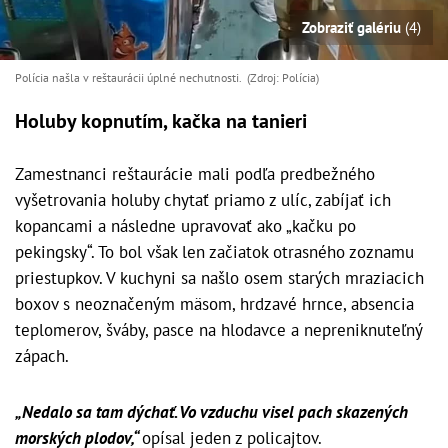
Zobraziť galériu
(4)
Polícia našla v reštaurácii úplné nechutnosti. (Zdroj: Polícia)
Holuby kopnutím, kačka na tanieri
Zamestnanci reštaurácie mali podľa predbežného
vyšetrovania holuby chytať priamo z ulíc, zabíjať ich
kopancami a následne upravovať ako „kačku po
pekingsky“. To bol však len začiatok otrasného zoznamu
priestupkov. V kuchyni sa našlo osem starých mraziacich
boxov s neoznačeným mäsom, hrdzavé hrnce, absencia
teplomerov, šváby, pasce na hlodavce a nepreniknuteľný
zápach.
„Nedalo sa tam dýchať. Vo vzduchu visel pach skazených
morských plodov,“
opísal jeden z policajtov.