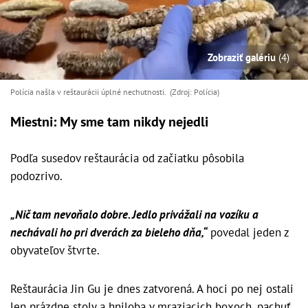
Zobraziť galériu
(4)
Polícia našla v reštaurácii úplné nechutnosti. (Zdroj: Polícia)
Miestni: My sme tam nikdy nejedli
Podľa susedov reštaurácia od začiatku pôsobila
podozrivo.
„Nič tam nevoňalo dobre. Jedlo privážali na vozíku a
nechávali ho pri dverách za bieleho dňa,“
povedal jeden z
obyvateľov štvrte.
Reštaurácia Jin Gu je dnes zatvorená. A hoci po nej ostali
len prázdne stoly a hniloba v mraziacich boxoch, pachuť