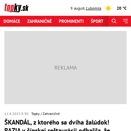
20 °C
9. august
,
Ľubomíra
DOMÁCE
ZAHRANIČNÉ
PROMINENTI
ŠPORT
ZAUJÍMAV
11.4.2025 8:30
Topky
Zahraničné
ŠKANDÁL, z ktorého sa dvíha žalúdok!
RAZIA v čínskej reštaurácii odhalila, že