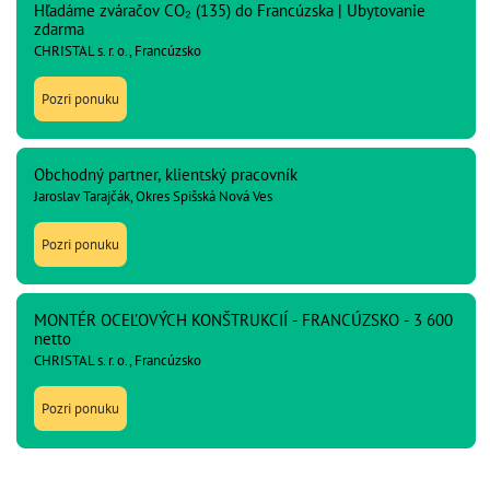
Hľadáme zváračov CO₂ (135) do Francúzska | Ubytovanie
zdarma
CHRISTAL s. r. o., Francúzsko
Pozri ponuku
Obchodný partner, klientský pracovník
Jaroslav Tarajčák, Okres Spišská Nová Ves
Pozri ponuku
MONTÉR OCEĽOVÝCH KONŠTRUKCIÍ - FRANCÚZSKO - 3 600
netto
CHRISTAL s. r. o., Francúzsko
Pozri ponuku