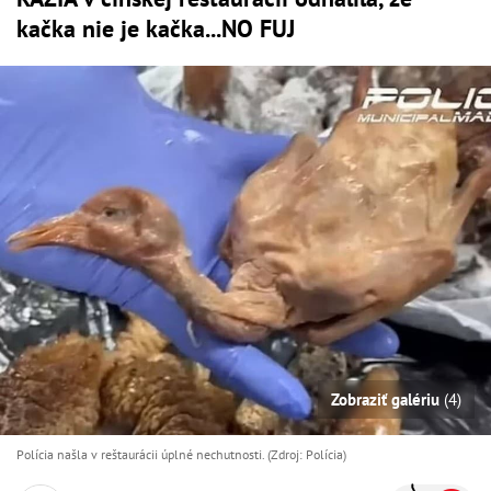
kačka nie je kačka...NO FUJ
Zobraziť galériu
(4)
Polícia našla v reštaurácii úplné nechutnosti. (Zdroj: Polícia)