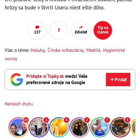
hrôzy sa bude v štvrti Usera niesť ešte dlho.
Tip na
137
Zdieľať
článok
Viac o téme:
Holuby
,
Čínska reštaurácia
,
Madrid
,
Hygienické
normy
Pridajte si Topky.sk
medzi Vaše
Pridať
preferované zdroje na Google
Nahlásiť chybu
16
2
4
2
7
5