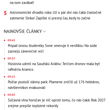
na tom zarábať!
Astronomické divadlo roka: Už o pár dní nás čaká čiastočné
zatmenie Slnka! Zapíšte si presný čas, kedy to začne
NAJNOVŠIE ČLÁNKY
09:45
Prípad únosu študentky Sone smeruje k verdiktu: Na súde
zaznejú záverečné reči
09:37
Húsíovia udreli na Saudskú Arábiu: Terčom dronov mala byť
rafinéria Aramco
09:22
Požiar pustoší slávny park: Plamene zničili už 176 hektárov,
návštevníkov evakuovali
09:05
Súčasná vlna horúčav je nič oproti tomu, čo nás čaká: Rok 2027
zrejme prepíše teplotné rekordy