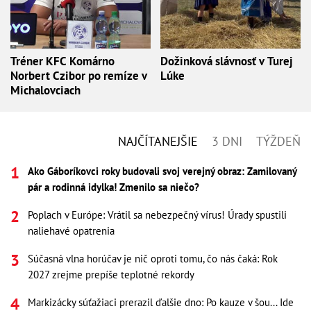
Tréner KFC Komárno
Dožinková slávnosť v Turej
Norbert Czibor po remíze v
Lúke
Michalovciach
NAJČÍTANEJŠIE
3 DNI
TÝŽDEŇ
Ako Gáboríkovci roky budovali svoj verejný obraz: Zamilovaný
pár a rodinná idylka! Zmenilo sa niečo?
Poplach v Európe: Vrátil sa nebezpečný vírus! Úrady spustili
naliehavé opatrenia
Súčasná vlna horúčav je nič oproti tomu, čo nás čaká: Rok
2027 zrejme prepíše teplotné rekordy
Markizácky súťažiaci prerazil ďalšie dno: Po kauze v šou... Ide