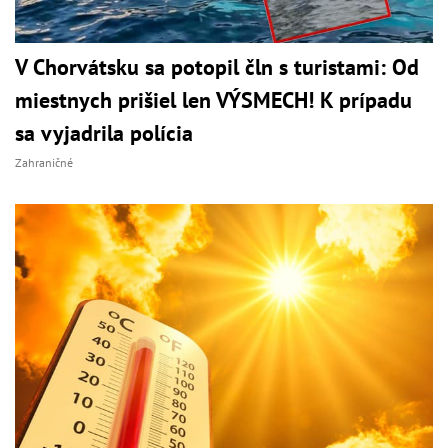
V Chorvátsku sa potopil čln s turistami: Od
miestnych prišiel len VÝSMECH! K prípadu
sa vyjadrila polícia
Zahraničné