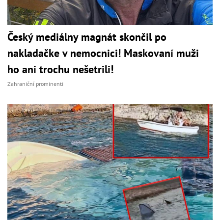
Český mediálny magnát skončil po
nakladačke v nemocnici! Maskovaní muži
ho ani trochu nešetrili!
Zahraniční prominenti