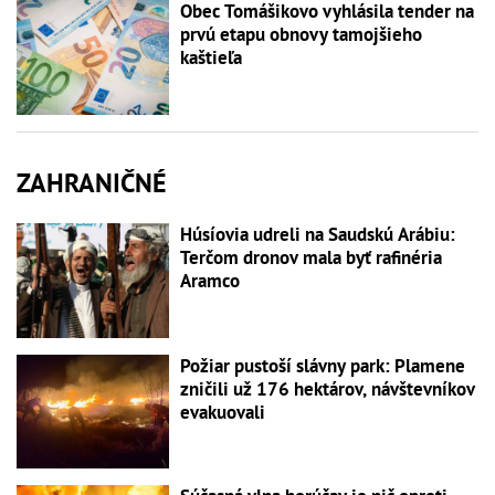
Obec Tomášikovo vyhlásila tender na
prvú etapu obnovy tamojšieho
kaštieľa
ZAHRANIČNÉ
Húsíovia udreli na Saudskú Arábiu:
Terčom dronov mala byť rafinéria
Aramco
Požiar pustoší slávny park: Plamene
zničili už 176 hektárov, návštevníkov
evakuovali