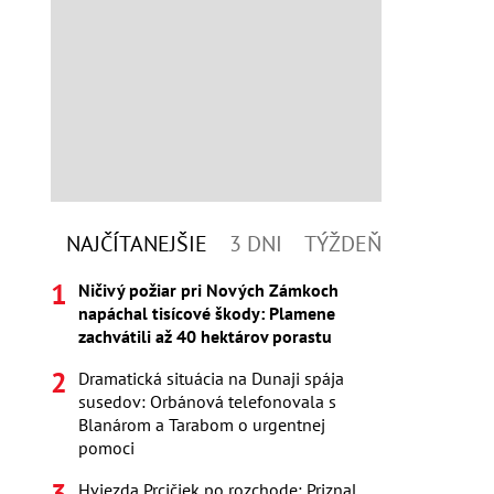
NAJČÍTANEJŠIE
3 DNI
TÝŽDEŇ
Ničivý požiar pri Nových Zámkoch
napáchal tisícové škody: Plamene
zachvátili až 40 hektárov porastu
Dramatická situácia na Dunaji spája
susedov: Orbánová telefonovala s
Blanárom a Tarabom o urgentnej
pomoci
Hviezda Prcičiek po rozchode: Priznal