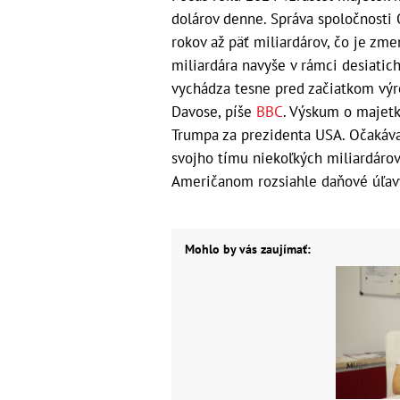
dolárov denne. Správa spoločnosti
rokov až päť miliardárov, čo je z
miliardára navyše v rámci desiatic
vychádza tesne pred začiatkom výr
Davose, píše
BBC
. Výskum o majetk
Trumpa za prezidenta USA. Očakáva
svojho tímu niekoľkých miliardáro
Američanom rozsiahle daňové úľav
Mohlo by vás zaujímať: