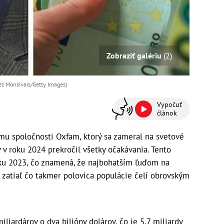
Zobraziť galériu
(2)
nez Monsivais/Getty Images)
Vypočuť
článok
u spoločnosti Oxfam, ktorý sa zameral na svetové
 v roku 2024 prekročil všetky očakávania. Tento
 roku 2023, čo znamená, že najbohatším ľuďom na
, zatiaľ čo takmer polovica populácie čelí obrovským
liardárov o dva bilióny dolárov, čo je 5,7 miliardy