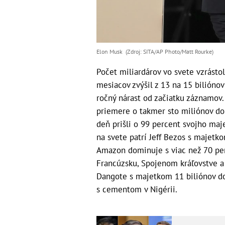
Elon Musk (Zdroj: SITA/AP Photo/Matt Rourke)
Počet miliardárov vo svete vzrásto
mesiacov zvýšil z 13 na 15 biliónov 
ročný nárast od začiatku záznamov. 
priemere o takmer sto miliónov dol
deň prišli o 99 percent svojho maje
na svete patrí Jeff Bezos s majetko
Amazon dominuje s viac než 70 pe
Francúzsku, Spojenom kráľovstve a 
Dangote s majetkom 11 biliónov dol
s cementom v Nigérii.