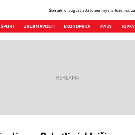
Štvrtok
,
6. august
2026
,
meniny má
Jozefína
, z
ŠPORT
ZAUJÍMAVOSTI
EKONOMIKA
KVÍZY
TOPKY