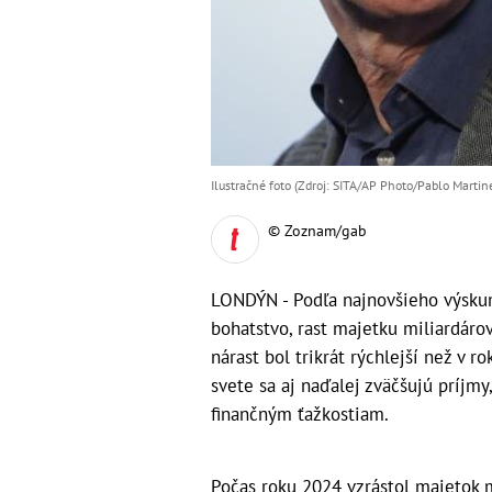
Ilustračné foto (Zdroj: SITA/AP Photo/Pablo Marti
© Zoznam/gab
LONDÝN - Podľa najnovšieho výskum
bohatstvo, rast majetku miliardárov
nárast bol trikrát rýchlejší než v
svete sa aj naďalej zväčšujú príjmy
finančným ťažkostiam.
Počas roku 2024 vzrástol majetok mi