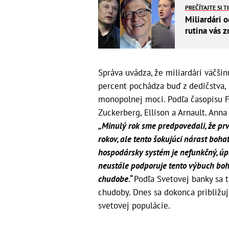
PREČÍTAJTE SI T
Miliardári 
rutina vás z
Správa uvádza, že miliardári väčšin
percent pochádza buď z dedičstva, 
monopolnej moci. Podľa časopisu F
Zuckerberg, Ellison a Arnault. Ann
„Minulý rok sme predpovedali, že prv
rokov, ale tento šokujúci nárast boh
hospodársky systém je nefunkčný, úp
neustále podporuje tento výbuch boha
chudobe.“
Podľa Svetovej banky sa t
chudoby. Dnes sa dokonca približuj
svetovej populácie.