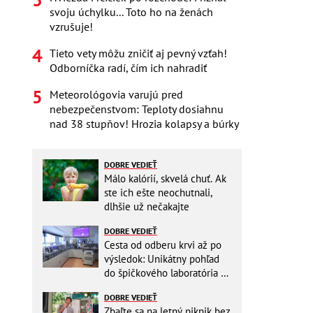
svoju úchylku... Toto ho na ženách
vzrušuje!
Tieto vety môžu zničiť aj pevný vzťah!
Odborníčka radí, čím ich nahradiť
Meteorológovia varujú pred
nebezpečenstvom: Teploty dosiahnu
nad 38 stupňov! Hrozia kolapsy a búrky
DOBRE VEDIEŤ
Málo kalórií, skvelá chuť. Ak
ste ich ešte neochutnali,
dlhšie už nečakajte
DOBRE VEDIEŤ
Cesta od odberu krvi až po
výsledok: Unikátny pohľad
do špičkového laboratória na
Slovensku
DOBRE VEDIEŤ
Zbaľte sa na letný piknik bez