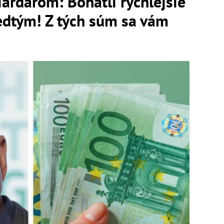
iardárom: Bohatli rýchlejšie
edtým! Z tých súm sa vám