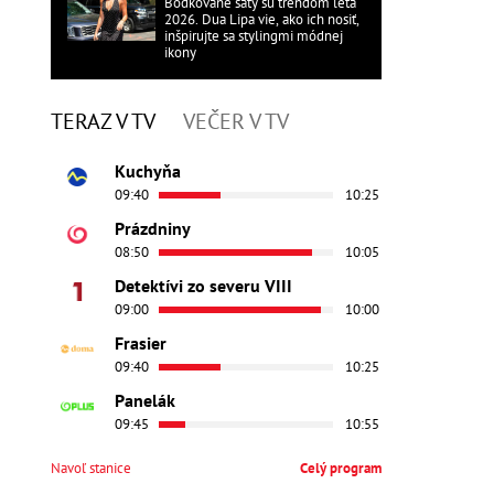
Bodkované šaty sú trendom leta
2026. Dua Lipa vie, ako ich nosiť,
inšpirujte sa stylingmi módnej
ikony
TERAZ V TV
VEČER V TV
Kuchyňa
09:40
10:25
Prázdniny
08:50
10:05
Detektívi zo severu VIII
09:00
10:00
Frasier
09:40
10:25
Panelák
09:45
10:55
Navoľ stanice
Celý program