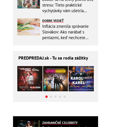
stresu: Tieto praktické
vychytávky vám ušetria
miesto v batohu!
DOBRE VEDIEŤ
Inflácia zmenila správanie
Slovákov: Ako narábať s
peniazmi, keď nechcete
zbytočne riskovať?
PREDPREDAJ
.sk - Tu sa rodia zážitky
ZAHRANIČNÉ CELEBRITY