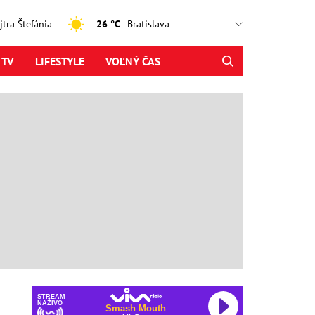
ajtra Štefánia
26 °C
 TV
LIFESTYLE
VOĽNÝ ČAS
STREAM
NAŽIVO
Smash Mouth