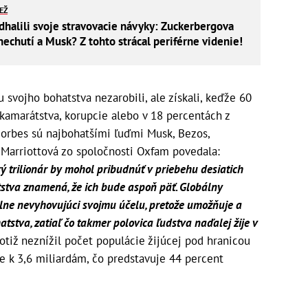
IEŽ
odhalili svoje stravovacie návyky: Zuckerbergova
nechutí a Musk? Z tohto strácal periférne videnie!
u svojho bohatstva nezarobili, ale získali, keďže 60
kamarátstva, korupcie alebo v 18 percentách z
orbes sú najbohatšími ľuďmi Musk, Bezos,
a Marriottová zo spoločnosti Oxfam povedala:
ý trilionár by mohol pribudnúť v priebehu desiatich
atstva znamená, že ich bude aspoň päť. Globálny
lne nevyhovujúci svojmu účelu, pretože umožňuje a
tstva, zatiaľ čo takmer polovica ľudstva naďalej žije v
otiž neznížil počet populácie žijúcej pod hranicou
e k 3,6 miliardám, čo predstavuje 44 percent