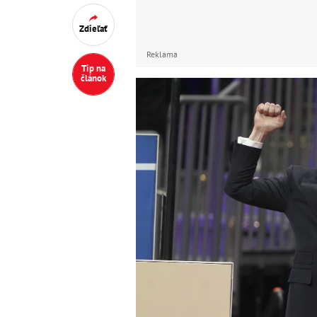
Zdieľať
Reklama
Tip na
článok