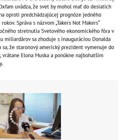
 Oxfam uvádza, že svet by mohol mať do desiatich
mena oproti predchádzajúcej prognóze jedného
h rokov. Správa s názvom „Takers Not Makers“
očného stretnutia Svetového ekonomického fóra v
u miliardárov sa zhoduje s inauguráciou Donalda
 sa, že staronový americký prezident vymenuje do
v, vrátane Elona Muska a ponúkne najbohatším
y.