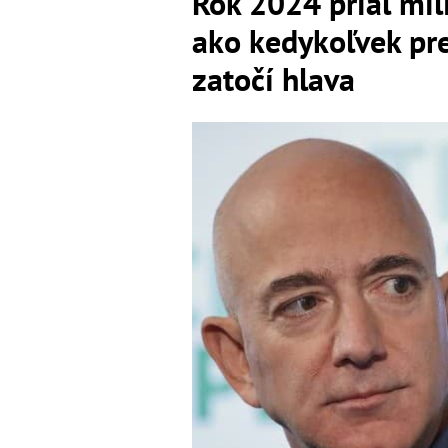
Rok 2024 prial mil
ako kedykoľvek pr
zatočí hlava