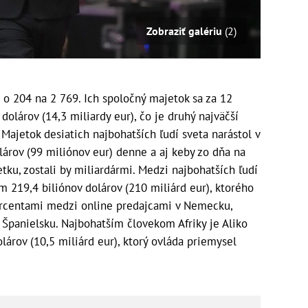
Zobraziť galériu
(2)
l o 204 na 2 769. Ich spoločný majetok sa za 12
dolárov (14,3 miliardy eur), čo je druhý najväčší
Majetok desiatich najbohatších ľudí sveta narástol v
árov (99 miliónov eur) denne a aj keby zo dňa na
tku, zostali by miliardármi. Medzi najbohatších ľudí
m 219,4 biliónov dolárov (210 miliárd eur), ktorého
rcentami medzi online predajcami v Nemecku,
Španielsku. Najbohatším človekom Afriky je Aliko
árov (10,5 miliárd eur), ktorý ovláda priemysel