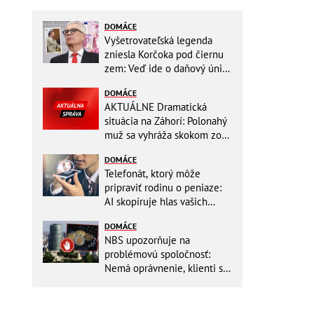
DOMÁCE
Vyšetrovateľská legenda
zniesla Korčoka pod čiernu
zem: Veď ide o daňový únik
za DESAŤTISÍCE a trestá sa
DOMÁCE
basou!
AKTUÁLNE Dramatická
situácia na Záhorí: Polonahý
muž sa vyhráža skokom zo
stožiara, vlaky cez stanicu
DOMÁCE
nepremávajú
Telefonát, ktorý môže
pripraviť rodinu o peniaze:
AI skopíruje hlas vašich
blízkych, odborníci radia
DOMÁCE
jednoduchý trik
NBS upozorňuje na
problémovú spoločnosť:
Nemá oprávnenie, klienti sa
vystavujú veľkému riziku