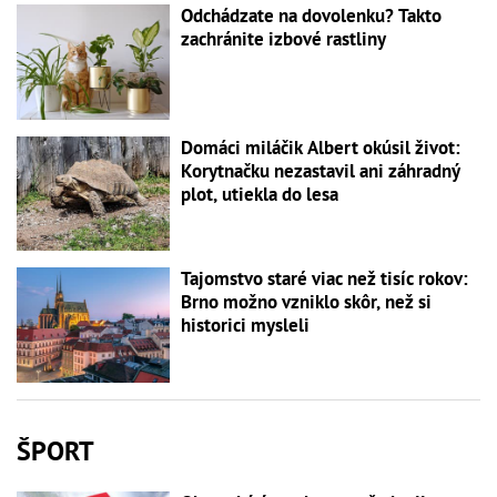
Odchádzate na dovolenku? Takto
zachránite izbové rastliny
Domáci miláčik Albert okúsil život:
Korytnačku nezastavil ani záhradný
plot, utiekla do lesa
Tajomstvo staré viac než tisíc rokov:
Brno možno vzniklo skôr, než si
historici mysleli
ŠPORT