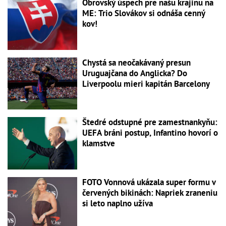
Obrovský úspech pre našu krajinu na
ME: Trio Slovákov si odnáša cenný
kov!
Chystá sa neočakávaný presun
Uruguajčana do Anglicka? Do
Liverpoolu mieri kapitán Barcelony
Štedré odstupné pre zamestnankyňu:
UEFA bráni postup, Infantino hovorí o
klamstve
FOTO Vonnová ukázala super formu v
červených bikinách: Napriek zraneniu
si leto naplno užíva