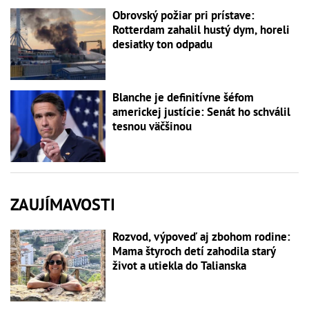
Obrovský požiar pri prístave:
Rotterdam zahalil hustý dym, horeli
desiatky ton odpadu
Blanche je definitívne šéfom
americkej justície: Senát ho schválil
tesnou väčšinou
ZAUJÍMAVOSTI
Rozvod, výpoveď aj zbohom rodine:
Mama štyroch detí zahodila starý
život a utiekla do Talianska