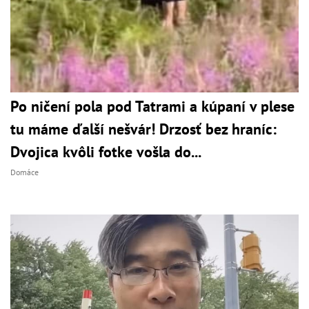
Po ničení pola pod Tatrami a kúpaní v plese
tu máme ďalší nešvár! Drzosť bez hraníc:
Dvojica kvôli fotke vošla do...
Domáce