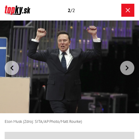
2
/2
Elon Musk (Zdroj: SITA/AP Photo/Matt Rourke)