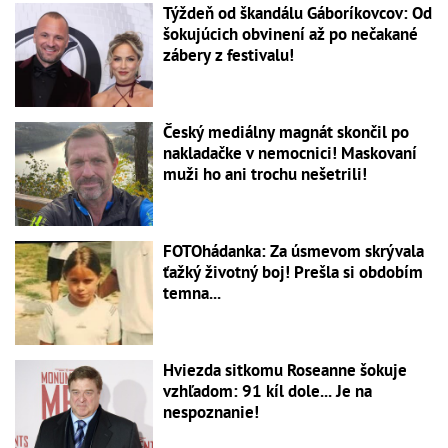
Týždeň od škandálu Gáboríkovcov: Od
šokujúcich obvinení až po nečakané
zábery z festivalu!
Český mediálny magnát skončil po
nakladačke v nemocnici! Maskovaní
muži ho ani trochu nešetrili!
FOTOhádanka: Za úsmevom skrývala
ťažký životný boj! Prešla si obdobím
temna...
Hviezda sitkomu Roseanne šokuje
vzhľadom: 91 kíl dole... Je na
nespoznanie!