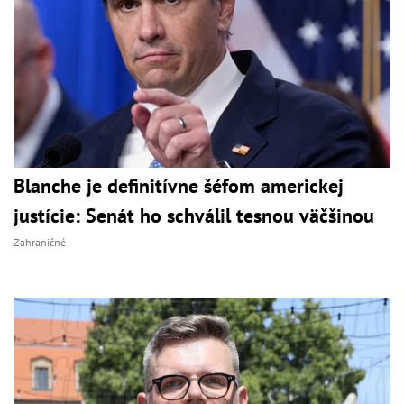
Blanche je definitívne šéfom americkej
justície: Senát ho schválil tesnou väčšinou
Zahraničné