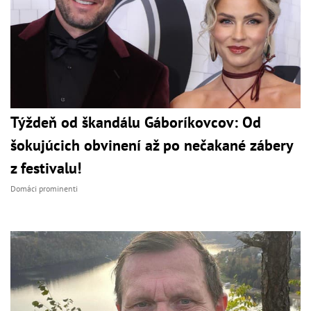
Týždeň od škandálu Gáboríkovcov: Od
šokujúcich obvinení až po nečakané zábery
z festivalu!
Domáci prominenti