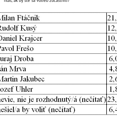
hlas, ak by ste sa volieb zúčastnili?