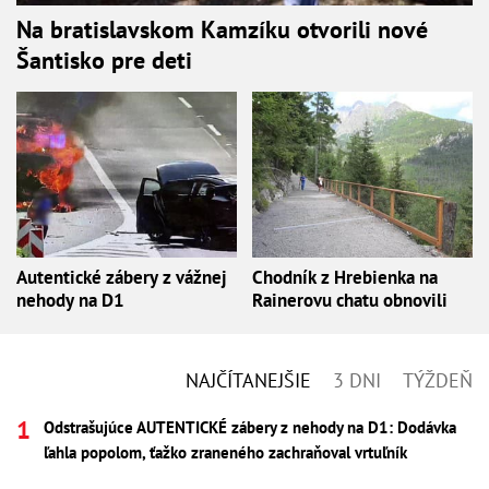
Na bratislavskom Kamzíku otvorili nové
Šantisko pre deti
Autentické zábery z vážnej
Chodník z Hrebienka na
nehody na D1
Rainerovu chatu obnovili
NAJČÍTANEJŠIE
3 DNI
TÝŽDEŇ
Odstrašujúce AUTENTICKÉ zábery z nehody na D1: Dodávka
ľahla popolom, ťažko zraneného zachraňoval vrtuľník