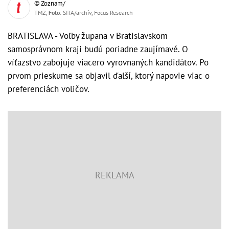
© Zoznam/
TMZ,
Foto
: SITA/archív, Focus Research
BRATISLAVA - Voľby župana v Bratislavskom
samosprávnom kraji budú poriadne zaujímavé. O
víťazstvo zabojuje viacero vyrovnaných kandidátov. Po
prvom prieskume sa objavil ďalší, ktorý napovie viac o
preferenciách voličov.