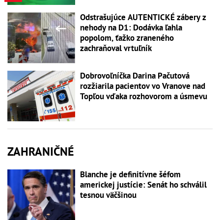
Odstrašujúce AUTENTICKÉ zábery z
nehody na D1: Dodávka ľahla
popolom, ťažko zraneného
zachraňoval vrtuľník
Dobrovoľníčka Darina Pačutová
rozžiarila pacientov vo Vranove nad
Topľou vďaka rozhovorom a úsmevu
ZAHRANIČNÉ
Blanche je definitívne šéfom
americkej justície: Senát ho schválil
tesnou väčšinou