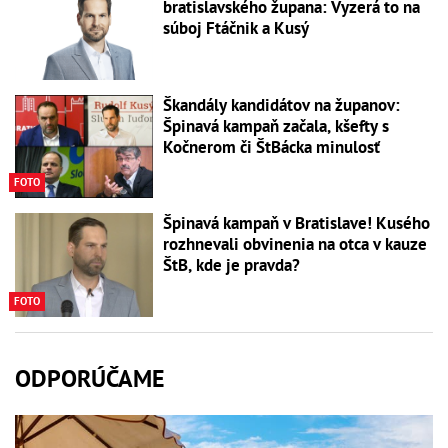
bratislavského župana: Vyzerá to na
súboj Ftáčnik a Kusý
Škandály kandidátov na županov:
Špinavá kampaň začala, kšefty s
Kočnerom či ŠtBácka minulosť
FOTO
Špinavá kampaň v Bratislave! Kusého
rozhnevali obvinenia na otca v kauze
ŠtB, kde je pravda?
FOTO
ODPORÚČAME