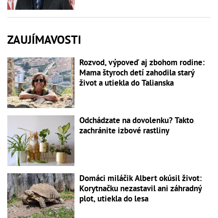
ZAUJÍMAVOSTI
Rozvod, výpoveď aj zbohom rodine:
Mama štyroch detí zahodila starý
život a utiekla do Talianska
Odchádzate na dovolenku? Takto
zachránite izbové rastliny
Domáci miláčik Albert okúsil život:
Korytnačku nezastavil ani záhradný
plot, utiekla do lesa