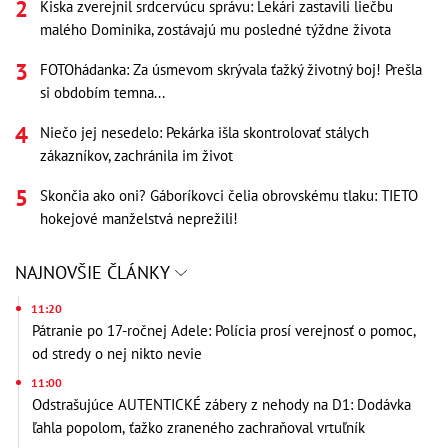
Kiska zverejnil srdcervúcu správu: Lekári zastavili liečbu
malého Dominika, zostávajú mu posledné týždne života
FOTOhádanka: Za úsmevom skrývala ťažký životný boj! Prešla
si obdobím temna...
Niečo jej nesedelo: Pekárka išla skontrolovať stálych
zákazníkov, zachránila im život
Skončia ako oni? Gáboríkovci čelia obrovskému tlaku: TIETO
hokejové manželstvá neprežili!
NAJNOVŠIE ČLÁNKY
11:20
Pátranie po 17-ročnej Adele: Polícia prosí verejnosť o pomoc,
od stredy o nej nikto nevie
11:00
Odstrašujúce AUTENTICKÉ zábery z nehody na D1: Dodávka
ľahla popolom, ťažko zraneného zachraňoval vrtuľník