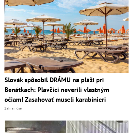
Slovák spôsobil DRÁMU na pláži pri
Benátkach: Plavčíci neverili vlastným
očiam! Zasahovať museli karabinieri
Zahraničné