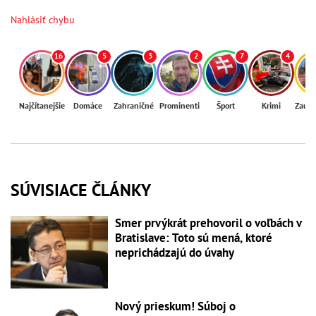
Nahlásiť chybu
16
5
3
2
7
4
Najčítanejšie
Domáce
Zahraničné
Prominenti
Šport
Krimi
Zaují
SÚVISIACE ČLÁNKY
Smer prvýkrát prehovoril o voľbách v
Bratislave: Toto sú mená, ktoré
neprichádzajú do úvahy
Nový prieskum! Súboj o