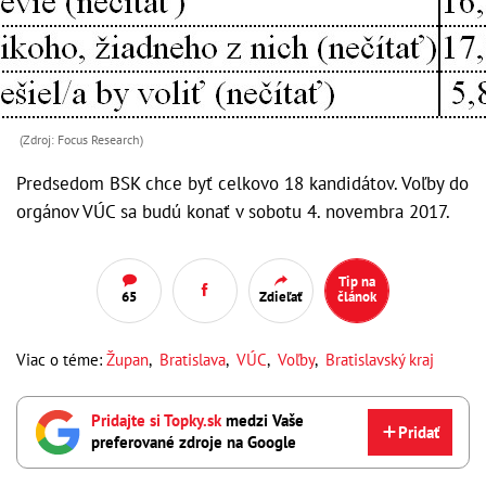
(Zdroj: Focus Research)
Predsedom BSK chce byť celkovo 18 kandidátov. Voľby do
orgánov
VÚC
sa budú konať v sobotu 4. novembra 2017.
Tip na
65
Zdieľať
článok
Viac o téme:
Župan
,
Bratislava
,
VÚC
,
Voľby
,
Bratislavský kraj
Pridajte si Topky.sk
medzi Vaše
Pridať
preferované zdroje na Google