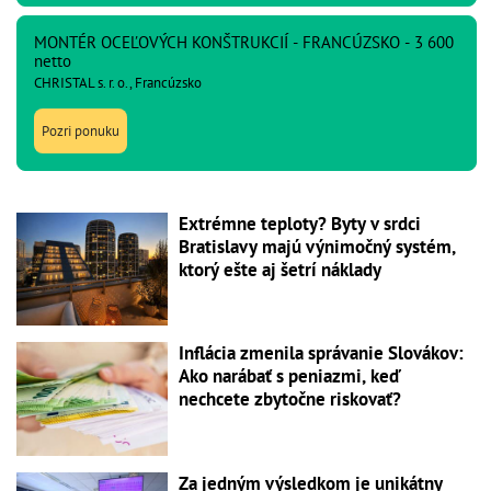
MONTÉR OCEĽOVÝCH KONŠTRUKCIÍ - FRANCÚZSKO - 3 600
netto
CHRISTAL s. r. o., Francúzsko
Pozri ponuku
Extrémne teploty? Byty v srdci
Bratislavy majú výnimočný systém,
ktorý ešte aj šetrí náklady
Inflácia zmenila správanie Slovákov:
Ako narábať s peniazmi, keď
nechcete zbytočne riskovať?
Za jedným výsledkom je unikátny