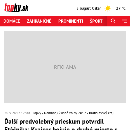
27 °C
8. august
,
Oskar
DOMÁCE
ZAHRANIČNÉ
PROMINENTI
ŠPORT
ZAUJÍMAV
20.9.2017 12:00
Topky
Domáce
Župné voľby 2017
Bratislavský kraj
Ďalší predvolebný prieskum potvrdil
Ftáčnika: Krajcer bojuje o druhé miesto s