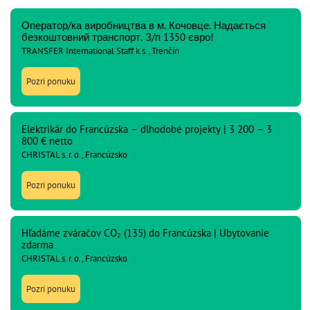
Оператор/ка виробництва в м. Кочовце. Надається
безкоштовний транспорт. З/п 1350 євро!
TRANSFER International Staff k.s., Trenčín
Pozri ponuku
Elektrikár do Francúzska – dlhodobé projekty | 3 200 – 3
800 € netto
CHRISTAL s. r. o., Francúzsko
Pozri ponuku
Hľadáme zváračov CO₂ (135) do Francúzska | Ubytovanie
zdarma
CHRISTAL s. r. o., Francúzsko
Pozri ponuku