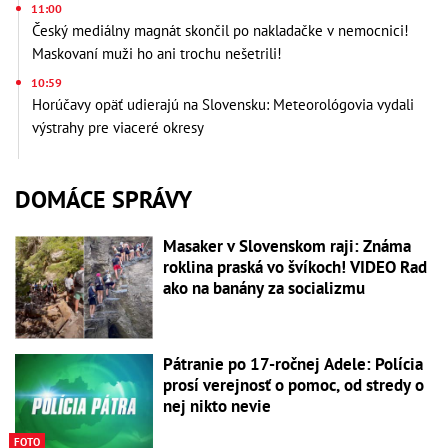
11:00
Český mediálny magnát skončil po nakladačke v nemocnici!
Maskovaní muži ho ani trochu nešetrili!
10:59
Horúčavy opäť udierajú na Slovensku: Meteorológovia vydali
výstrahy pre viaceré okresy
DOMÁCE SPRÁVY
Masaker v Slovenskom raji: Známa
roklina praská vo švíkoch! VIDEO Rad
ako na banány za socializmu
Pátranie po 17-ročnej Adele: Polícia
prosí verejnosť o pomoc, od stredy o
nej nikto nevie
FOTO