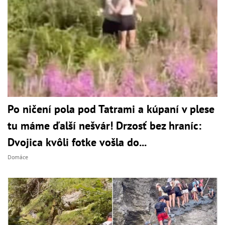
Po ničení pola pod Tatrami a kúpaní v plese
tu máme ďalší nešvár! Drzosť bez hraníc:
Dvojica kvôli fotke vošla do...
Domáce