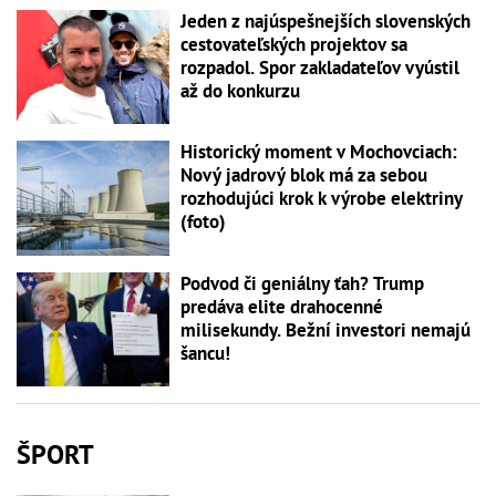
Jeden z najúspešnejších slovenských
cestovateľských projektov sa
rozpadol. Spor zakladateľov vyústil
až do konkurzu
Historický moment v Mochovciach:
Nový jadrový blok má za sebou
rozhodujúci krok k výrobe elektriny
(foto)
Podvod či geniálny ťah? Trump
predáva elite drahocenné
milisekundy. Bežní investori nemajú
šancu!
ŠPORT