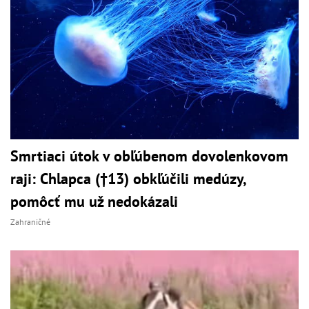
Smrtiaci útok v obľúbenom dovolenkovom
raji: Chlapca (†13) obkľúčili medúzy,
pomôcť mu už nedokázali
Zahraničné