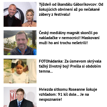
Týždeň od škandálu Gáboríkovcov: Od
šokujúcich obvinení až po nečakané
zábery z festivalu!
Český mediálny magnát skončil po
nakladačke v nemocnici! Maskovaní
muži ho ani trochu nešetrili!
FOTOhádanka: Za úsmevom skrývala
ťažký životný boj! Prešla si obdobím
temna...
Hviezda sitkomu Roseanne šokuje
vzhľadom: 91 kíl dole... Je na
nespoznanie!