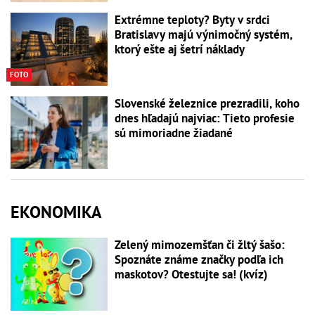
Extrémne teploty? Byty v srdci
Bratislavy majú výnimočný systém,
ktorý ešte aj šetrí náklady
FOTO
Slovenské železnice prezradili, koho
dnes hľadajú najviac: Tieto profesie
sú mimoriadne žiadané
EKONOMIKA
Zelený mimozemšťan či žltý šašo:
Spoznáte známe značky podľa ich
maskotov? Otestujte sa! (kvíz)