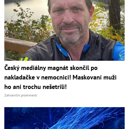
Český mediálny magnát skončil po
nakladačke v nemocnici! Maskovaní muži
ho ani trochu nešetrili!
Zahraniční prominenti