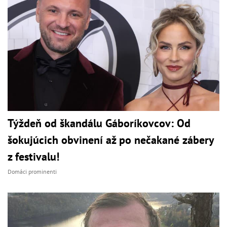
Týždeň od škandálu Gáboríkovcov: Od
šokujúcich obvinení až po nečakané zábery
z festivalu!
Domáci prominenti