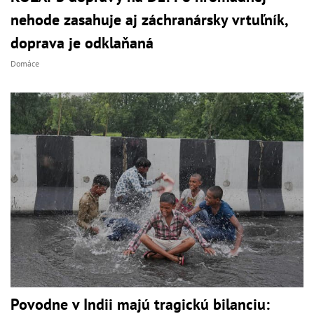
nehode zasahuje aj záchranársky vrtuľník,
doprava je odklaňaná
Domáce
Povodne v Indii majú tragickú bilanciu: