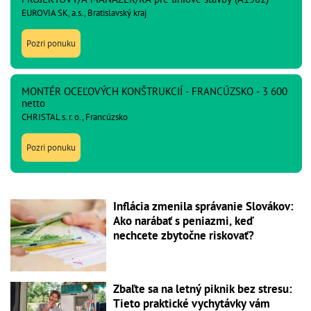
EUROVIA SK, a.s., Bratislavský kraj
Pozri ponuku
MONTÉR OCEĽOVÝCH KONŠTRUKCIÍ - FRANCÚZSKO - 3 600
netto
CHRISTAL s. r. o., Francúzsko
Pozri ponuku
Inflácia zmenila správanie Slovákov:
Ako narábať s peniazmi, keď
nechcete zbytočne riskovať?
Zbaľte sa na letný piknik bez stresu:
Tieto praktické vychytávky vám