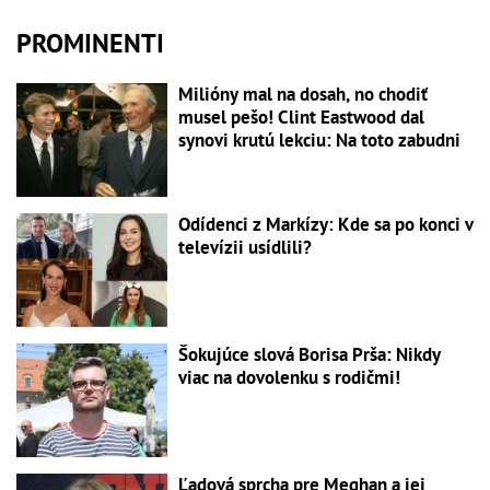
PROMINENTI
Milióny mal na dosah, no chodiť
musel pešo! Clint Eastwood dal
synovi krutú lekciu: Na toto zabudni
Odídenci z Markízy: Kde sa po konci v
televízii usídlili?
Šokujúce slová Borisa Prša: Nikdy
viac na dovolenku s rodičmi!
Ľadová sprcha pre Meghan a jej