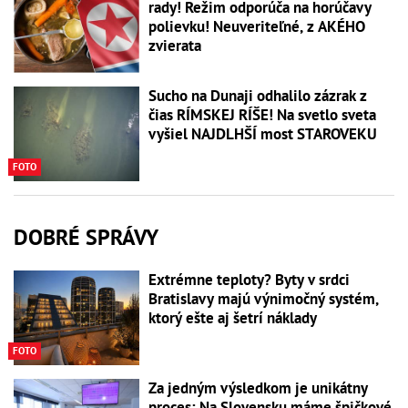
rady! Režim odporúča na horúčavy
polievku! Neuveriteľné, z AKÉHO
zvierata
Sucho na Dunaji odhalilo zázrak z
čias RÍMSKEJ RÍŠE! Na svetlo sveta
vyšiel NAJDLHŠÍ most STAROVEKU
FOTO
DOBRÉ SPRÁVY
Extrémne teploty? Byty v srdci
Bratislavy majú výnimočný systém,
ktorý ešte aj šetrí náklady
FOTO
Za jedným výsledkom je unikátny
proces: Na Slovensku máme špičkové