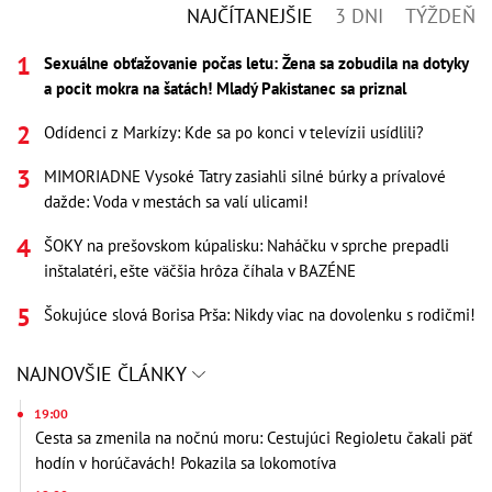
NAJČÍTANEJŠIE
3 DNI
TÝŽDEŇ
Sexuálne obťažovanie počas letu: Žena sa zobudila na dotyky
a pocit mokra na šatách! Mladý Pakistanec sa priznal
Odídenci z Markízy: Kde sa po konci v televízii usídlili?
MIMORIADNE Vysoké Tatry zasiahli silné búrky a prívalové
dažde: Voda v mestách sa valí ulicami!
ŠOKY na prešovskom kúpalisku: Naháčku v sprche prepadli
inštalatéri, ešte väčšia hrôza číhala v BAZÉNE
Šokujúce slová Borisa Prša: Nikdy viac na dovolenku s rodičmi!
NAJNOVŠIE ČLÁNKY
19:00
Cesta sa zmenila na nočnú moru: Cestujúci RegioJetu čakali päť
hodín v horúčavách! Pokazila sa lokomotíva