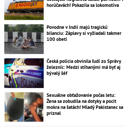
horúčavách! Pokazila sa lokomotíva
Povodne v Indii majú tragickú
bilanciu: Záplavy si vyžiadali takmer
100 obetí
Česká polícia obvinila ľudí zo Správy
železníc: Medzi stíhanými má byť aj
bývalý šéf
Sexuálne obťažovanie počas letu:
Žena sa zobudila na dotyky a pocit
mokra na šatách! Mladý Pakistanec sa
priznal