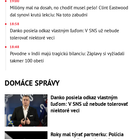
19:00
Milióny mal na dosah, no chodiť musel pešo! Clint Eastwood
dal synovi krutú lekciu: Na toto zabudni
18:58
Danko posiela odkaz vlastným ľuďom: V SNS už nebude
tolerovať niektoré veci
18:48
Povodne v Indii majú tragickú bilanciu: Záplavy si vyžiadali
takmer 100 obetí
DOMÁCE SPRÁVY
Danko posiela odkaz vlastným
ľuďom: V SNS už nebude tolerovať
niektoré veci
Roky mal týrať partnerku: Polícia