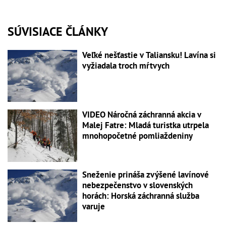
SÚVISIACE ČLÁNKY
Veľké nešťastie v Taliansku! Lavína si
vyžiadala troch mŕtvych
VIDEO Náročná záchranná akcia v
Malej Fatre: Mladá turistka utrpela
mnohopočetné pomliaždeniny
Sneženie prináša zvýšené lavínové
nebezpečenstvo v slovenských
horách: Horská záchranná služba
varuje