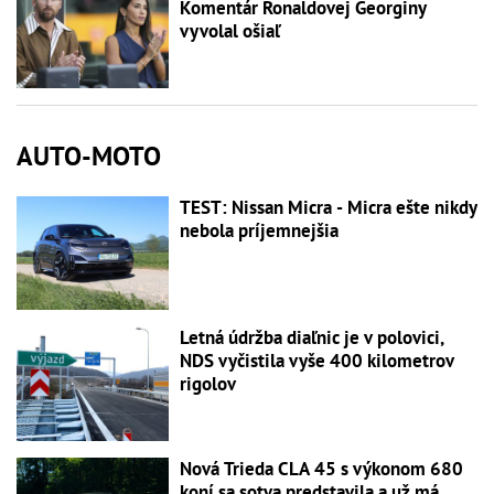
Komentár Ronaldovej Georginy
vyvolal ošiaľ
AUTO-MOTO
TEST: Nissan Micra - Micra ešte nikdy
nebola príjemnejšia
Letná údržba diaľnic je v polovici,
NDS vyčistila vyše 400 kilometrov
rigolov
Nová Trieda CLA 45 s výkonom 680
koní sa sotva predstavila a už má