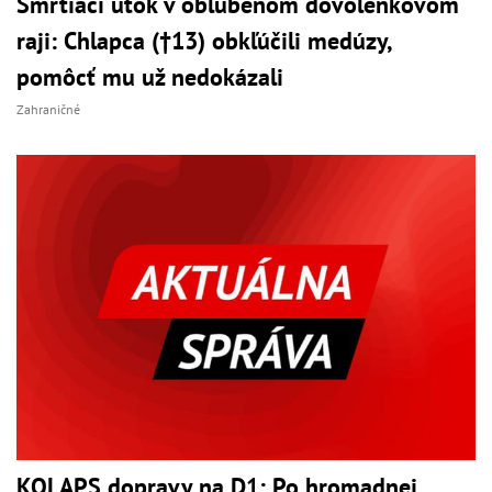
Smrtiaci útok v obľúbenom dovolenkovom
raji: Chlapca (†13) obkľúčili medúzy,
pomôcť mu už nedokázali
Zahraničné
KOLAPS dopravy na D1: Po hromadnej