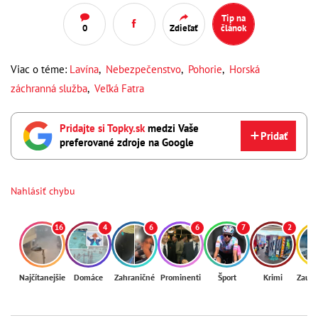
Tip na
0
Zdieľať
článok
Viac o téme:
Lavína
,
Nebezpečenstvo
,
Pohorie
,
Horská
záchranná služba
,
Veľká Fatra
Pridajte si Topky.sk
medzi Vaše
Pridať
preferované zdroje na Google
Nahlásiť chybu
16
4
6
6
7
2
Najčítanejšie
Domáce
Zahraničné
Prominenti
Šport
Krimi
Zaují