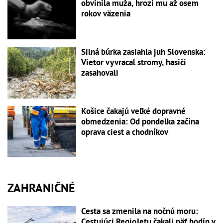
obvinila muža, hrozí mu až osem
rokov väzenia
Silná búrka zasiahla juh Slovenska:
Vietor vyvracal stromy, hasiči
zasahovali
Košice čakajú veľké dopravné
obmedzenia: Od pondelka začína
oprava ciest a chodníkov
ZAHRANIČNÉ
Cesta sa zmenila na nočnú moru:
Cestujúci RegioJetu čakali päť hodín v