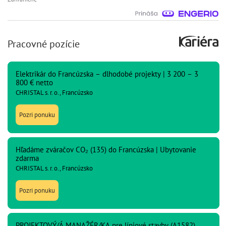
Pracovné pozície
Elektrikár do Francúzska – dlhodobé projekty | 3 200 – 3
800 € netto
CHRISTAL s. r. o., Francúzsko
Pozri ponuku
Hľadáme zváračov CO₂ (135) do Francúzska | Ubytovanie
zdarma
CHRISTAL s. r. o., Francúzsko
Pozri ponuku
PROJEKTOVÝ/Á MANAŽÉR/KA pre líniové stavby (A1582)