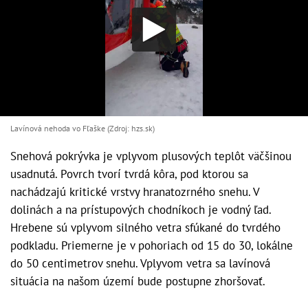
Lavínová nehoda vo Fľaške (Zdroj: hzs.sk)
Snehová pokrývka je vplyvom plusových teplôt väčšinou
usadnutá. Povrch tvorí tvrdá kôra, pod ktorou sa
nachádzajú kritické vrstvy hranatozrného snehu. V
dolinách a na prístupových chodníkoch je vodný ľad.
Hrebene sú vplyvom silného vetra sfúkané do tvrdého
podkladu. Priemerne je v pohoriach od 15 do 30, lokálne
do 50 centimetrov snehu. Vplyvom vetra sa lavínová
situácia na našom území bude postupne zhoršovať.