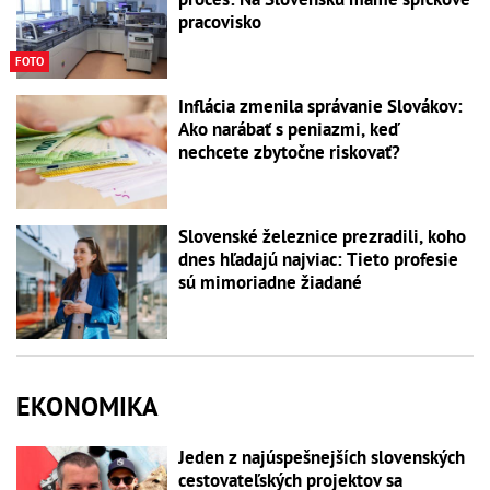
pracovisko
FOTO
Inflácia zmenila správanie Slovákov:
Ako narábať s peniazmi, keď
nechcete zbytočne riskovať?
Slovenské železnice prezradili, koho
dnes hľadajú najviac: Tieto profesie
sú mimoriadne žiadané
EKONOMIKA
Jeden z najúspešnejších slovenských
cestovateľských projektov sa