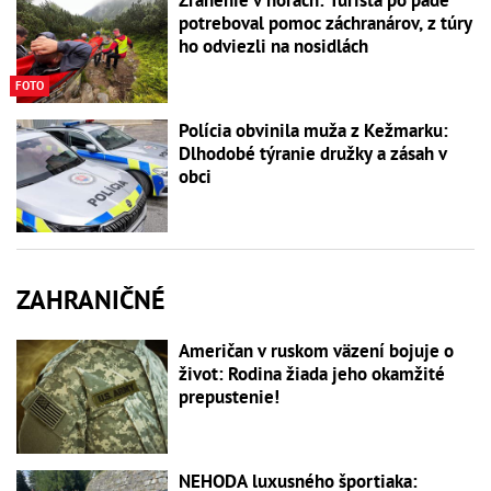
Zranenie v horách: Turista po páde
potreboval pomoc záchranárov, z túry
ho odviezli na nosidlách
FOTO
Polícia obvinila muža z Kežmarku:
Dlhodobé týranie družky a zásah v
obci
ZAHRANIČNÉ
Američan v ruskom väzení bojuje o
život: Rodina žiada jeho okamžité
prepustenie!
NEHODA luxusného športiaka: