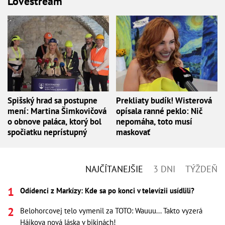
Lovestream
Spišský hrad sa postupne
Prekliaty budík! Wisterová
mení: Martina Šimkovičová
opísala ranné peklo: Nič
o obnove paláca, ktorý bol
nepomáha, toto musí
spočiatku neprístupný
maskovať
NAJČÍTANEJŠIE
3 DNI
TÝŽDEŇ
Odídenci z Markízy: Kde sa po konci v televízii usídlili?
Belohorcovej telo vymenil za TOTO: Wauuu... Takto vyzerá
Hájkova nová láska v bikinách!