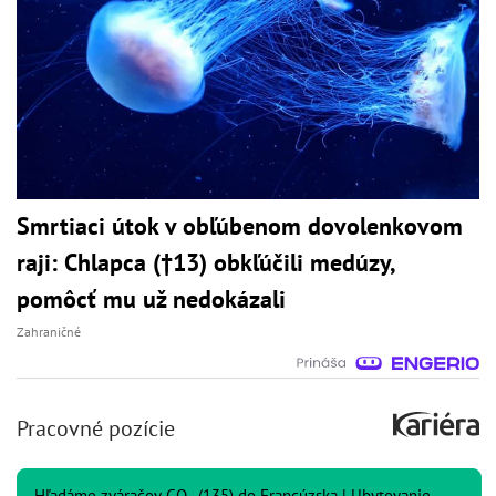
Smrtiaci útok v obľúbenom dovolenkovom
raji: Chlapca (†13) obkľúčili medúzy,
pomôcť mu už nedokázali
Zahraničné
Pracovné pozície
Hľadáme zváračov CO₂ (135) do Francúzska | Ubytovanie