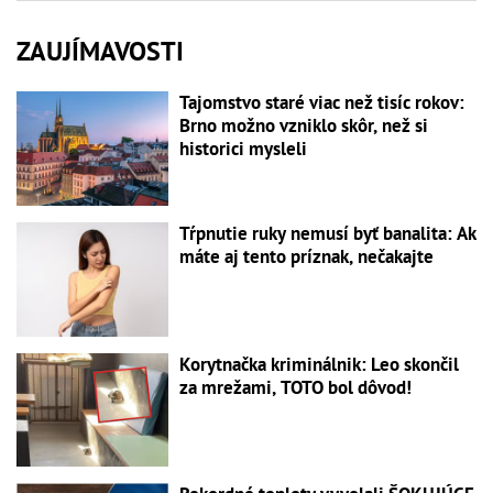
ZAUJÍMAVOSTI
Tajomstvo staré viac než tisíc rokov:
Brno možno vzniklo skôr, než si
historici mysleli
Tŕpnutie ruky nemusí byť banalita: Ak
máte aj tento príznak, nečakajte
Korytnačka kriminálnik: Leo skončil
za mrežami, TOTO bol dôvod!