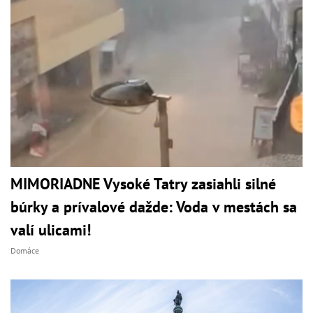
MIMORIADNE Vysoké Tatry zasiahli silné
búrky a prívalové dažde: Voda v mestách sa
valí ulicami!
Domáce