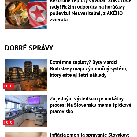
Rekordné teploty vyvolali ŠOKUJÚCE
rady! Režim odporúča na horúčavy
polievku! Neuveriteľné, z AKÉHO
zvierata
DOBRÉ SPRÁVY
Extrémne teploty? Byty v srdci
Bratislavy majú výnimočný systém,
ktorý ešte aj šetrí náklady
FOTO
Za jedným výsledkom je unikátny
proces: Na Slovensku máme špičkové
pracovisko
FOTO
Inflácia zmenila správanie Slovákov: