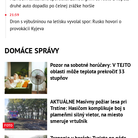
druhé auto dopadlo po čelnej zrážke horšie
21:59
Dron s výbušninou na letisku vyvolal spor: Rusko hovorí o
provokácii Kyjeva
DOMÁCE SPRÁVY
Pozor na sobotné horúčavy: V TEJTO
oblasti môže teplota prekročiť 33
stupňov
AKTUÁLNE Masívny požiar lesa pri
Trstíne: Hasičom komplikuje boj s
plameňmi silný vietor, na miesto
smeruje vrtuľník
FOTO