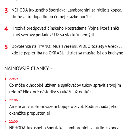
NEHODA luxusného športiaka: Lamborghini sa rútilo z kopca,
druhé auto dopadlo po čelnej zrážke horšie
Hrozivá predpoveď čínskeho Nostradama: Vojna, ktorá zničí
starý svetový poriadok! Už sa viackrát nemýlil
Dovolenka na H*VNO! Muž zverejnil VIDEO toalety v Grécku,
kde je papier iba na OKRASU: Utrieť sa musíte ísť do kuchyne
NAJNOVŠIE ČLÁNKY
22:39
Čo môže dlhodobé užívanie spaľovačov tukov spraviť s tvojím
telom? Niektoré následky sa ukážu až neskôr
22:06
Američan v ruskom väzení bojuje o život: Rodina žiada jeho
okamžité prepustenie!
22:00
NEHODA luxusného športiaka: Lamborghini sa rútilo z kopca,