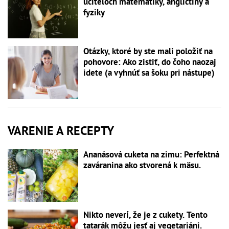
učiteľoch matematiky, angličtiny a
fyziky
Otázky, ktoré by ste mali položiť na
pohovore: Ako zistiť, do čoho naozaj
idete (a vyhnúť sa šoku pri nástupe)
VARENIE A RECEPTY
Ananásová cuketa na zimu: Perfektná
zaváranina ako stvorená k mäsu.
Nikto neverí, že je z cukety. Tento
tatarák môžu jesť aj vegetariáni.