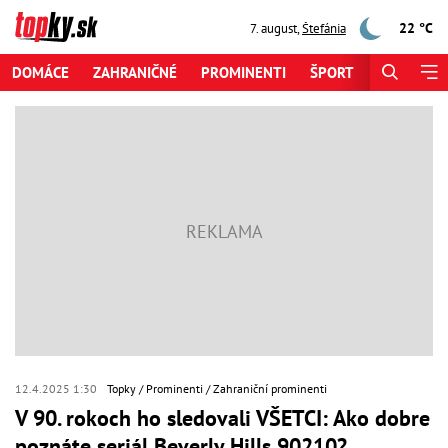
22 °C
7. august
,
Štefánia
DOMÁCE
ZAHRANIČNÉ
PROMINENTI
ŠPORT
ZAUJÍMAV
12.4.2025 1:30
Topky
Prominenti
Zahraniční prominenti
V 90. rokoch ho sledovali VŠETCI: Ako dobre
poznáte seriál Beverly Hills 90210?