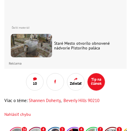
Staré Mesto otvorilo obnovené
nádvorie Pistoriho paláca
Reklama
Tip na
10
Zdieľať
článok
Viac o téme:
Shannen Doherty
,
Beverly Hills 90210
Nahlásiť chybu
16
4
5
4
7
5