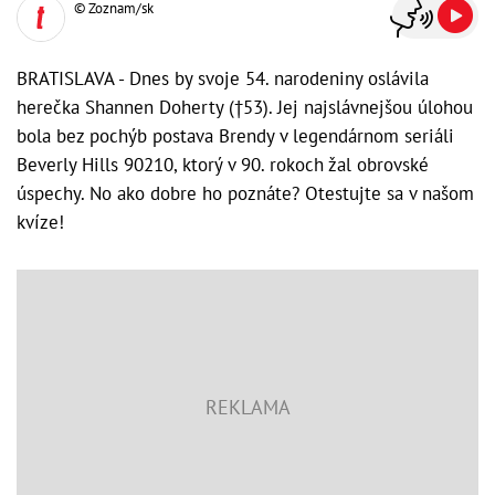
© Zoznam/sk
BRATISLAVA - Dnes by svoje 54. narodeniny oslávila
herečka Shannen Doherty (†53). Jej najslávnejšou úlohou
bola bez pochýb postava Brendy v legendárnom seriáli
Beverly Hills 90210, ktorý v 90. rokoch žal obrovské
úspechy. No ako dobre ho poznáte? Otestujte sa v našom
kvíze!