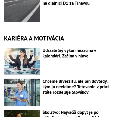
na diaľnici D1 za Trnavou
KARIÉRA A MOTIVÁCIA
Udržateľný výkon nezačína v
kalendári. Začína v hlave
Chceme diverzitu, ale len dovtedy,
kým ju nevidíme? Tetovanie v práci
stále rozdeľuje Slovákov
Školstvo: Najväčší dopyt je po