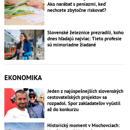
Ako narábať s peniazmi, keď
nechcete zbytočne riskovať?
Slovenské železnice prezradili, koho
dnes hľadajú najviac: Tieto profesie
sú mimoriadne žiadané
EKONOMIKA
Jeden z najúspešnejších slovenských
cestovateľských projektov sa
rozpadol. Spor zakladateľov vyústil
až do konkurzu
Historický moment v Mochovciach: