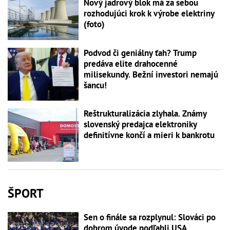
Nový jadrový blok má za sebou
rozhodujúci krok k výrobe elektriny
(foto)
Podvod či geniálny ťah? Trump
predáva elite drahocenné
milisekundy. Bežní investori nemajú
šancu!
Reštrukturalizácia zlyhala. Známy
slovenský predajca elektroniky
definitívne končí a mieri k bankrotu
ŠPORT
Sen o finále sa rozplynul: Slováci po
dobrom úvode podľahli USA