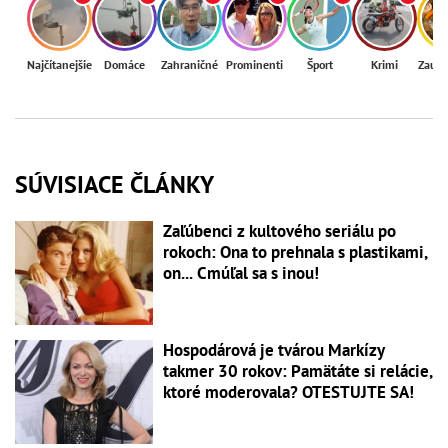
Najčítanejšie
Domáce
Zahraničné
Prominenti
Šport
Krimi
Zaují
SÚVISIACE ČLÁNKY
Zaľúbenci z kultového seriálu po
rokoch: Ona to prehnala s plastikami,
on... Cmúľal sa s inou!
Hospodárová je tvárou Markízy
takmer 30 rokov: Pamätáte si relácie,
ktoré moderovala? OTESTUJTE SA!