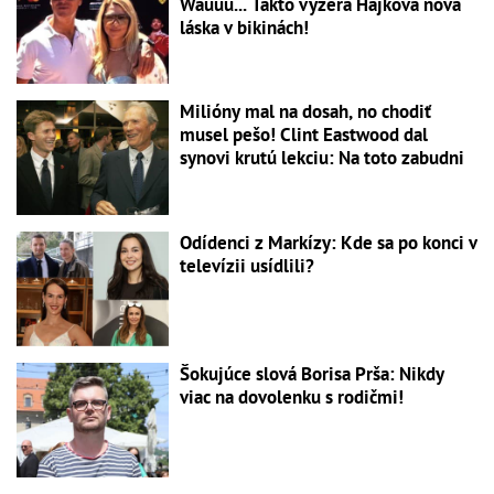
Wauuu... Takto vyzerá Hájkova nová
láska v bikinách!
Milióny mal na dosah, no chodiť
musel pešo! Clint Eastwood dal
synovi krutú lekciu: Na toto zabudni
Odídenci z Markízy: Kde sa po konci v
televízii usídlili?
Šokujúce slová Borisa Prša: Nikdy
viac na dovolenku s rodičmi!