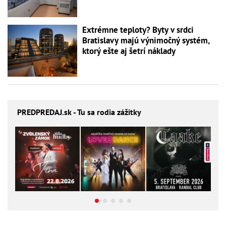
Extrémne teploty? Byty v srdci
Bratislavy majú výnimočný systém,
ktorý ešte aj šetrí náklady
PREDPREDAJ
.sk - Tu sa rodia zážitky