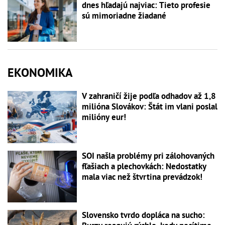
dnes hľadajú najviac: Tieto profesie
sú mimoriadne žiadané
EKONOMIKA
V zahraničí žije podľa odhadov až 1,8
milióna Slovákov: Štát im vlani poslal
milióny eur!
SOI našla problémy pri zálohovaných
fľašiach a plechovkách: Nedostatky
mala viac než štvrtina prevádzok!
Slovensko tvrdo dopláca na sucho: