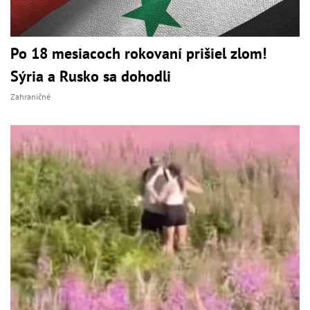
Po 18 mesiacoch rokovaní prišiel zlom!
Sýria a Rusko sa dohodli
Zahraničné