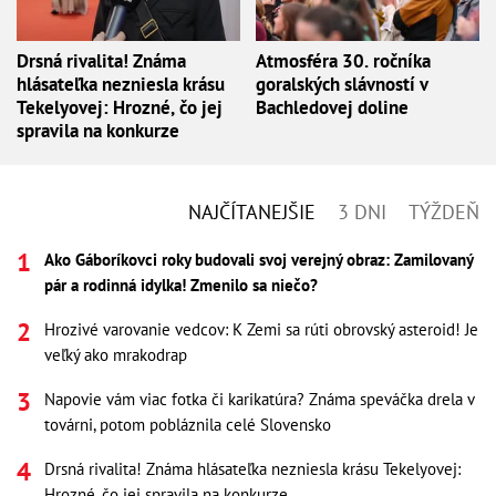
Drsná rivalita! Známa
Atmosféra 30. ročníka
hlásateľka nezniesla krásu
goralských slávností v
Tekelyovej: Hrozné, čo jej
Bachledovej doline
spravila na konkurze
NAJČÍTANEJŠIE
3 DNI
TÝŽDEŇ
Ako Gáboríkovci roky budovali svoj verejný obraz: Zamilovaný
pár a rodinná idylka! Zmenilo sa niečo?
Hrozivé varovanie vedcov: K Zemi sa rúti obrovský asteroid! Je
veľký ako mrakodrap
Napovie vám viac fotka či karikatúra? Známa speváčka drela v
továrni, potom pobláznila celé Slovensko
Drsná rivalita! Známa hlásateľka nezniesla krásu Tekelyovej:
Hrozné, čo jej spravila na konkurze