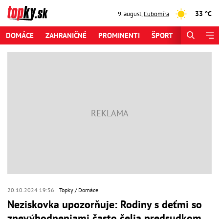
33 °C
9. august
,
Ľubomíra
DOMÁCE
ZAHRANIČNÉ
PROMINENTI
ŠPORT
ZAUJÍMAV
20.10.2024 19:56
Topky
Domáce
Neziskovka upozorňuje: Rodiny s deťmi so
znevýhodneniami často čelia predsudkom