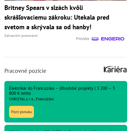
Britney Spears v slzách kvôli
skrášľovaciemu zákroku: Utekala pred
svetom a skrývala sa od hanby!
Zahraniční prominenti
Pracovné pozície
Elektrikár do Francúzska – dlhodobé projekty | 3 200 – 3
800 € netto
CHRISTAL s. r. o., Francúzsko
Pozri ponuku