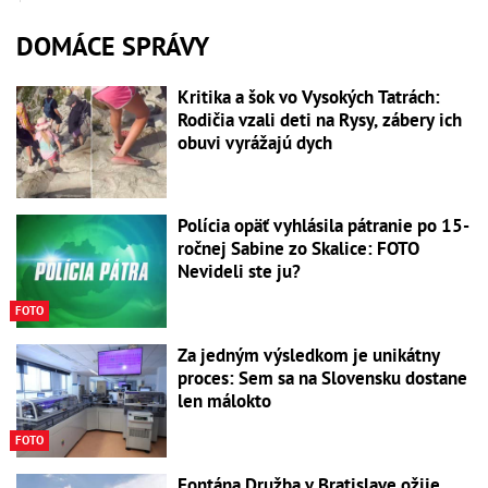
DOMÁCE SPRÁVY
Kritika a šok vo Vysokých Tatrách:
Rodičia vzali deti na Rysy, zábery ich
obuvi vyrážajú dych
Polícia opäť vyhlásila pátranie po 15-
ročnej Sabine zo Skalice: FOTO
Nevideli ste ju?
FOTO
Za jedným výsledkom je unikátny
proces: Sem sa na Slovensku dostane
len málokto
FOTO
Fontána Družba v Bratislave ožije