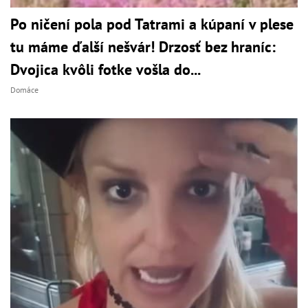
Po ničení pola pod Tatrami a kúpaní v plese
tu máme ďalší nešvár! Drzosť bez hraníc:
Dvojica kvôli fotke vošla do...
Domáce