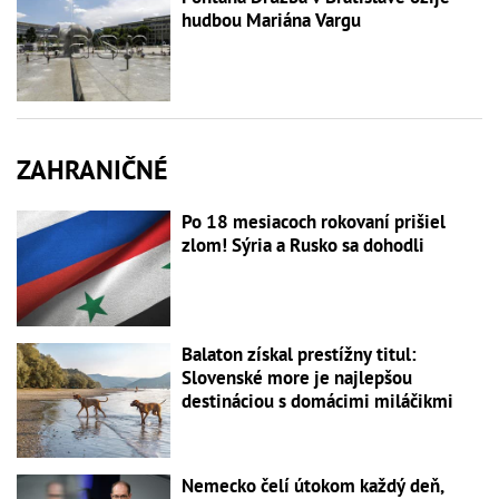
hudbou Mariána Vargu
ZAHRANIČNÉ
Po 18 mesiacoch rokovaní prišiel
zlom! Sýria a Rusko sa dohodli
Balaton získal prestížny titul:
Slovenské more je najlepšou
destináciou s domácimi miláčikmi
Nemecko čelí útokom každý deň,