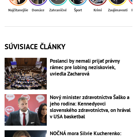
Najčítanejšie
Domáce
Zahraničné
Šport
Krimi
Zaujímavosti
Reg
SÚVISIACE ČLÁNKY
Poslanci by nemali prijať právny
rámec pre lobing neziskoviek,
uviedla Zacharová
Nový minister zdravotníctva Šaško a
jeho rodina: Kennedyovci
slovenského zdravotníctva, on hrával
v USA basketbal
NOČNÁ mora Silvie Kucherenko: