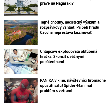
práve na Nagasaki?
Tajné chodby, nacistický výskum a
rozprávkový vzhľad: Príbeh hradu
Czocha neprestáva fascinovať
Chlapcovi explodovala obľúbená
hračka. Skončil s vážnymi
popáleninami
PANIKA v kine, návštevníci hromadne
opustili sálu! Spider-Man mal
problém s vetrami