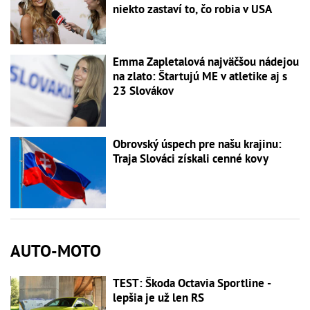
niekto zastaví to, čo robia v USA
Emma Zapletalová najväčšou nádejou
na zlato: Štartujú ME v atletike aj s
23 Slovákov
Obrovský úspech pre našu krajinu:
Traja Slováci získali cenné kovy
AUTO-MOTO
TEST: Škoda Octavia Sportline -
lepšia je už len RS