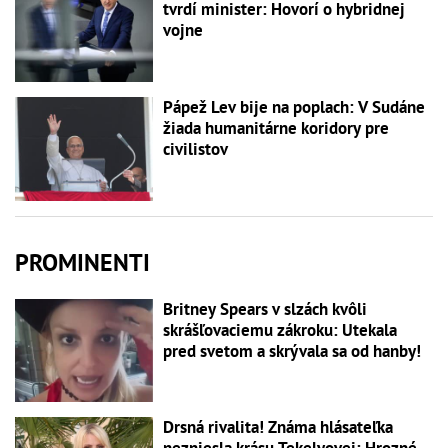
tvrdí minister: Hovorí o hybridnej
vojne
Pápež Lev bije na poplach: V Sudáne
žiada humanitárne koridory pre
civilistov
PROMINENTI
Britney Spears v slzách kvôli
skrášľovaciemu zákroku: Utekala
pred svetom a skrývala sa od hanby!
Drsná rivalita! Známa hlásateľka