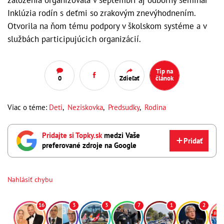
Inklúzia rodín s deťmi so zrakovým znevýhodnením.
Otvorila na ňom tému podpory v školskom systéme a v
službách participujúcich organizácií.
Tip na
0
Zdieľať
článok
Viac o téme:
Deti
,
Neziskovka
,
Predsudky
,
Rodina
Pridajte si Topky.sk
medzi Vaše
Pridať
preferované zdroje na Google
Nahlásiť chybu
16
3
3
7
1
2