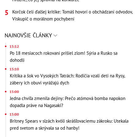
Korčok čelí ďalšej kritike: Tomáš hovorí o obchádzaní odvodov,
Viskupič o morálnom pochybení
NAJNOVŠIE ČLÁNKY
15:12
Po 18 mesiacoch rokovaní prišiel zlom! Sýria a Rusko sa
dohodli
15:10
Kritika a šok vo Vysokých Tatrách: Rodičia vzali deti na Rysy,
zábery ich obuvi vyrážajú dych
15:00
Jedna chvíľa zmenila dejiny: Prečo atómová bomba napokon
dopadla práve na Nagasaki?
15:00
Britney Spears v slzách kvôli skrášľovaciemu zákroku: Utekala
pred svetom a skrývala sa od hanby!