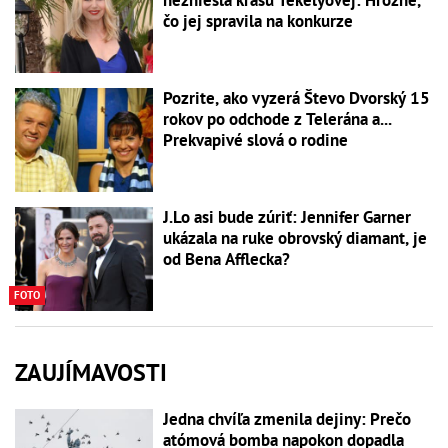
nezniesla krásu Tekelyovej: Hrozné,
čo jej spravila na konkurze
Pozrite, ako vyzerá Števo Dvorský 15
rokov po odchode z Telerána a...
Prekvapivé slová o rodine
J.Lo asi bude zúriť: Jennifer Garner
ukázala na ruke obrovský diamant, je
od Bena Afflecka?
FOTO
ZAUJÍMAVOSTI
Jedna chvíľa zmenila dejiny: Prečo
atómová bomba napokon dopadla