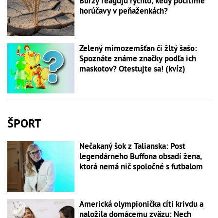
Burzy reagujú rýchlo, kedy pocítime
horúčavy v peňaženkách?
Zelený mimozemšťan či žltý šašo:
Spoznáte známe značky podľa ich
maskotov? Otestujte sa! (kvíz)
ŠPORT
Nečakaný šok z Talianska: Post
legendárneho Buffona obsadí žena,
ktorá nemá nič spoločné s futbalom
Americká olympionička cíti krivdu a
naložila domácemu zväzu: Nech