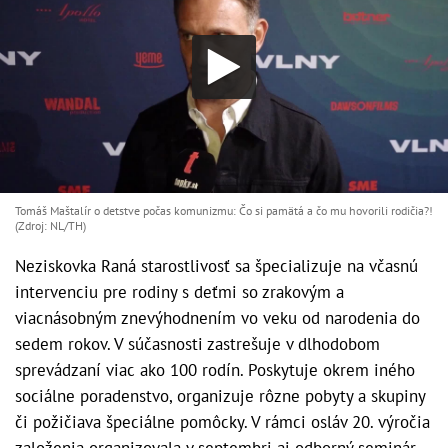
Tomáš Maštalír o detstve počas komunizmu: Čo si pamätá a čo mu hovorili rodičia?!
(Zdroj: NL/TH)
Neziskovka Raná starostlivosť sa špecializuje na včasnú
intervenciu pre rodiny s deťmi so zrakovým a
viacnásobným znevýhodnením vo veku od narodenia do
sedem rokov. V súčasnosti zastrešuje v dlhodobom
sprevádzaní viac ako 100 rodín. Poskytuje okrem iného
sociálne poradenstvo, organizuje rôzne pobyty a skupiny
či požičiava špeciálne pomôcky. V rámci osláv 20. výročia
založenia organizovala v septembri aj odborný seminár