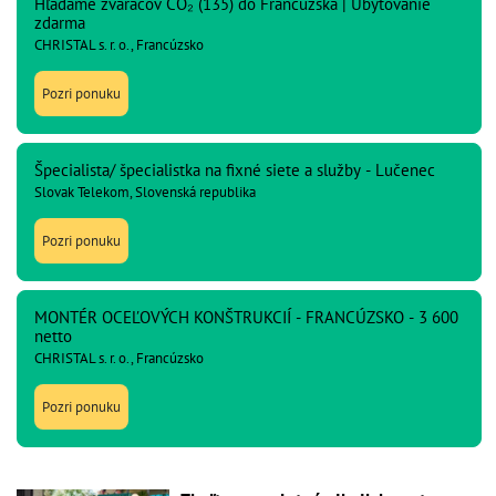
Hľadáme zváračov CO₂ (135) do Francúzska | Ubytovanie
zdarma
CHRISTAL s. r. o., Francúzsko
Pozri ponuku
Špecialista/ špecialistka na fixné siete a služby - Lučenec
Slovak Telekom, Slovenská republika
Pozri ponuku
MONTÉR OCEĽOVÝCH KONŠTRUKCIÍ - FRANCÚZSKO - 3 600
netto
CHRISTAL s. r. o., Francúzsko
Pozri ponuku