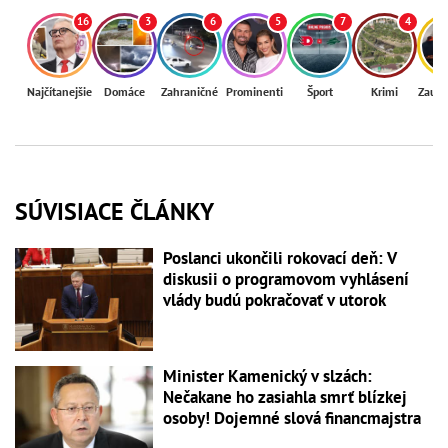
16
3
6
5
7
4
Najčítanejšie
Domáce
Zahraničné
Prominenti
Šport
Krimi
Zaují
SÚVISIACE ČLÁNKY
Poslanci ukončili rokovací deň: V
diskusii o programovom vyhlásení
vlády budú pokračovať v utorok
Minister Kamenický v slzách:
Nečakane ho zasiahla smrť blízkej
osoby! Dojemné slová financmajstra