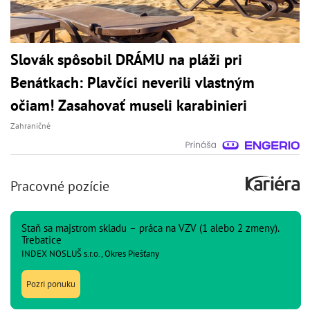
Slovák spôsobil DRÁMU na pláži pri
Benátkach: Plavčíci neverili vlastným
očiam! Zasahovať museli karabinieri
Zahraničné
Pracovné pozície
Staň sa majstrom skladu – práca na VZV (1 alebo 2 zmeny).
Trebatice
INDEX NOSLUŠ s.r.o., Okres Piešťany
Pozri ponuku