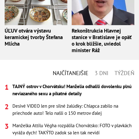
ÚĽUV otvára výstavu
Rekonštrukcia Hlavnej
keramickej tvorby Štefana
stanice v Bratislave je opäť
Mlícha
o krok bližšie, uviedol
minister Ráž
NAJČÍTANEJŠIE
3 DNI
TÝŽDEŇ
TAJNÝ ostrov v Chorvátsku! Manželia odhalili dovolenku plnú
neviazaného sexu a pikatné detaily
Desivé VIDEO len pre silné žalúdky: Chlapca zabilo na
priechode auto! Telo našli o 150 metrov ďalej
Manželka Attilu Végha rozpálila Chorvátsko: FOTO v plavkách
vyráža dych! TAKÝTO zadok sa len tak nevidí