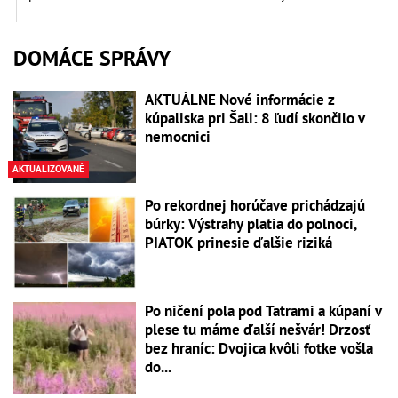
DOMÁCE SPRÁVY
AKTUÁLNE Nové informácie z
kúpaliska pri Šali: 8 ľudí skončilo v
nemocnici
AKTUALIZOVANÉ
Po rekordnej horúčave prichádzajú
búrky: Výstrahy platia do polnoci,
PIATOK prinesie ďalšie riziká
Po ničení pola pod Tatrami a kúpaní v
plese tu máme ďalší nešvár! Drzosť
bez hraníc: Dvojica kvôli fotke vošla
do...