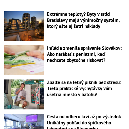
Extrémne teploty? Byty v srdci
Bratislavy majú výnimočný systém,
ktorý ešte aj šetrí náklady
Inflácia zmenila správanie Slovákov:
Ako narábať s peniazmi, keď
nechcete zbytočne riskovať?
Zbaľte sa na letný piknik bez stresu:
Tieto praktické vychytávky vám
ušetria miesto v batohu!
Cesta od odberu krvi až po výsledok:
Unikátny pohľad do špičkového
laboratória na Slovensku