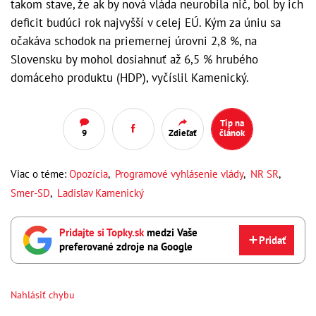
takom stave, že ak by nová vláda neurobila nič, bol by ich
deficit budúci rok najvyšší v celej EÚ. Kým za úniu sa
očakáva schodok na priemernej úrovni 2,8 %, na
Slovensku by mohol dosiahnuť až 6,5 % hrubého
domáceho produktu (HDP), vyčíslil Kamenický.
Tip na
9
Zdieľať
článok
Viac o téme:
Opozícia
,
Programové vyhlásenie vlády
,
NR SR
,
Smer-SD
,
Ladislav Kamenický
Pridajte si Topky.sk
medzi Vaše
Pridať
preferované zdroje na Google
Nahlásiť chybu