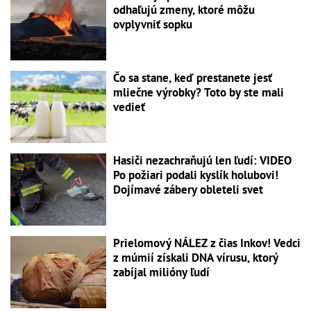
odhaľujú zmeny, ktoré môžu
ovplyvniť sopku
Čo sa stane, keď prestanete jesť
mliečne výrobky? Toto by ste mali
vedieť
Hasiči nezachraňujú len ľudí: VIDEO
Po požiari podali kyslík holubovi!
Dojímavé zábery obleteli svet
Prielomový NÁLEZ z čias Inkov! Vedci
z múmií získali DNA vírusu, ktorý
zabíjal milióny ľudí