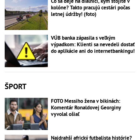
Čo sa deje na diaľnici, kým stojíte v
kolóne? Takto pracujú cestári počas
letnej údržby! (foto)
VÚB banka zápasila s veľkým
výpadkom: Klienti sa nevedeli dostať
do aplikácie ani do internetbankingu!
ŠPORT
FOTO Messiho žena v bikinách:
Komentár Ronaldovej Georginy
vyvolal ošiaľ
Najdrahší africký futbalista histórie?