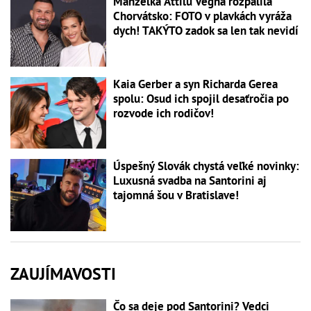
Manželka Attilu Végha rozpálila
Chorvátsko: FOTO v plavkách vyráža
dych! TAKÝTO zadok sa len tak nevidí
Kaia Gerber a syn Richarda Gerea
spolu: Osud ich spojil desaťročia po
rozvode ich rodičov!
Úspešný Slovák chystá veľké novinky:
Luxusná svadba na Santorini aj
tajomná šou v Bratislave!
ZAUJÍMAVOSTI
Čo sa deje pod Santorini? Vedci