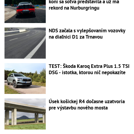
koní sa sotva predstavila a už má
rekord na Nurburgringu
NDS začala s vylepšovaním vozovky
na diaľnici D1 za Trnavou
TEST: Škoda Karoq Extra Plus 1.5 TSI
DSG - istotka, ktorou nič nepokazíte
Úsek košickej R4 dočasne uzatvoria
pre výstavbu nového mosta