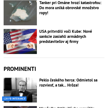
Tanker pri Ománe hrozí katastrofou:
Do mora uniká obrovské množstvo
ropy!
USA pritvrdili voči Kube: Nové
sankcie zasiahli armádnych
predstaviteľov aj firmy
PROMINENTI
Peklo českého herca: Odmietol sa
rozviesť, a tak... Hrôza!
128 FB INTERAKCIÍ