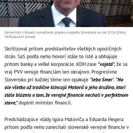
Kamenický v Bruseli vysvetľoval prípravu rozpočtu Slovenska na rok 2024 (Zdroj:
TASR/Jaromír Novak)
Skritizoval pritom predstaviteľov všetkých opozičných
strán. SaS podľa neho hovorí stále to isté a obhajuje
pritom banky a veľké korporácie. KDH zase
"vajatá",
že sa
vraj PVV venuje financiám len okrajovo. Progresívne
Slovensko pri každej téme len opakuje
"lebo Smer
".
"No
ale všetko už tradične klincujú Matovič a jeho družina, ktorí
stále blúznia o tom, že verejné financie nechali v perfektnom
stave,"
doplnil minister financií.
Predchádzajúce vlády Igora Matoviča a Eduarda Hegera
pritom podľa neho zanechali slovenské verejné financie v