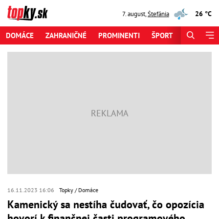
26 °C
7. august
,
Štefánia
DOMÁCE
ZAHRANIČNÉ
PROMINENTI
ŠPORT
ZAUJÍMAV
16.11.2023 16:06
Topky
Domáce
Kamenický sa nestíha čudovať, čo opozícia
hovorí k finančnej časti programového