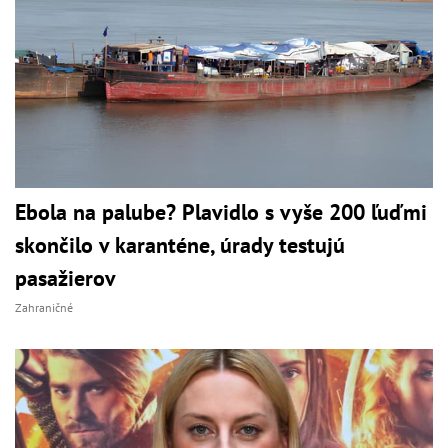
Ebola na palube? Plavidlo s vyše 200 ľuďmi
skončilo v karanténe, úrady testujú
pasažierov
Zahraničné