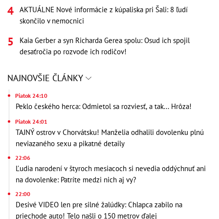
AKTUÁLNE Nové informácie z kúpaliska pri Šali: 8 ľudí
skončilo v nemocnici
Kaia Gerber a syn Richarda Gerea spolu: Osud ich spojil
desaťročia po rozvode ich rodičov!
NAJNOVŠIE ČLÁNKY
Piatok 24:10
Peklo českého herca: Odmietol sa rozviesť, a tak... Hrôza!
Piatok 24:01
TAJNÝ ostrov v Chorvátsku! Manželia odhalili dovolenku plnú
neviazaného sexu a pikatné detaily
22:06
Ľudia narodení v štyroch mesiacoch si nevedia oddýchnuť ani
na dovolenke: Patríte medzi nich aj vy?
22:00
Desivé VIDEO len pre silné žalúdky: Chlapca zabilo na
priechode auto! Telo našli o 150 metrov ďalej