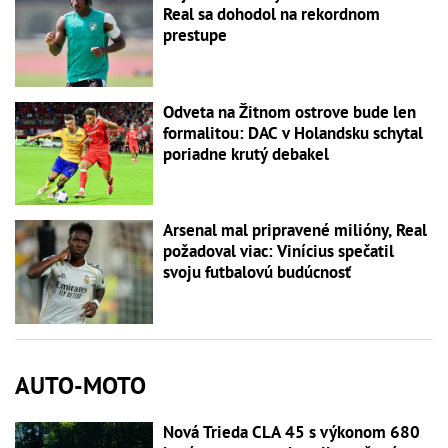
Real sa dohodol na rekordnom
prestupe
Odveta na Žitnom ostrove bude len
formalitou: DAC v Holandsku schytal
poriadne krutý debakel
Arsenal mal pripravené milióny, Real
požadoval viac: Vinícius spečatil
svoju futbalovú budúcnosť
AUTO-MOTO
Nová Trieda CLA 45 s výkonom 680