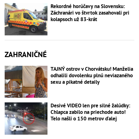
Rekordné horúčavy na Slovensku:
Záchranári vo štvrtok zasahovali pri
kolapsoch už 83-krát
ZAHRANIČNÉ
TAJNÝ ostrov v Chorvátsku! Manželia
odhalili dovolenku plnú neviazaného
sexu a pikatné detaily
Desivé VIDEO len pre silné žalúdky:
Chlapca zabilo na priechode auto!
Telo našli o 150 metrov ďalej