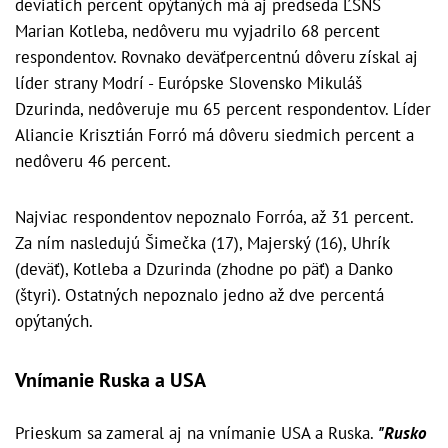
deviatich percent opýtaných má aj predseda ĽSNS
Marian Kotleba, nedôveru mu vyjadrilo 68 percent
respondentov. Rovnako deväťpercentnú dôveru získal aj
líder strany Modrí - Európske Slovensko Mikuláš
Dzurinda, nedôveruje mu 65 percent respondentov. Líder
Aliancie Krisztián Forró má dôveru siedmich percent a
nedôveru 46 percent.
Najviac respondentov nepoznalo Forróa, až 31 percent.
Za ním nasledujú Šimečka (17), Majerský (16), Uhrík
(deväť), Kotleba a Dzurinda (zhodne po päť) a Danko
(štyri). Ostatných nepoznalo jedno až dve percentá
opýtaných.
Vnímanie Ruska a USA
Prieskum sa zameral aj na vnímanie USA a Ruska.
"Rusko