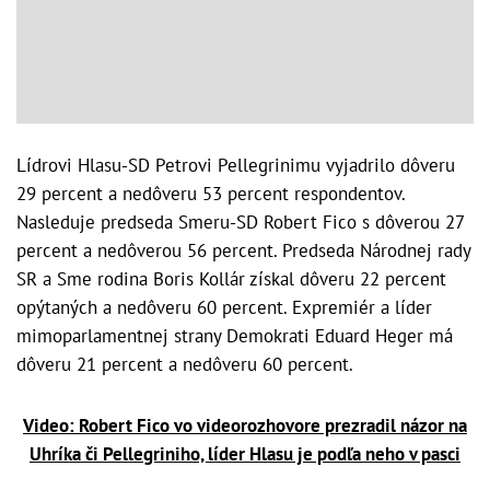
Lídrovi Hlasu-SD Petrovi Pellegrinimu vyjadrilo dôveru
29 percent a nedôveru 53 percent respondentov.
Nasleduje predseda Smeru-SD Robert Fico s dôverou 27
percent a nedôverou 56 percent. Predseda Národnej rady
SR a Sme rodina Boris Kollár získal dôveru 22 percent
opýtaných a nedôveru 60 percent. Expremiér a líder
mimoparlamentnej strany Demokrati Eduard Heger má
dôveru 21 percent a nedôveru 60 percent.
Video: Robert Fico vo videorozhovore prezradil názor na
Uhríka či Pellegriniho, líder Hlasu je podľa neho v pasci