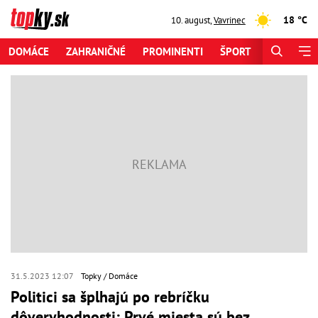
18 °C
10. august
,
Vavrinec
DOMÁCE
ZAHRANIČNÉ
PROMINENTI
ŠPORT
ZAUJÍMAV
31.5.2023 12:07
Topky
Domáce
Politici sa šplhajú po rebríčku
dôveryhodnosti: Prvé miesta sú bez