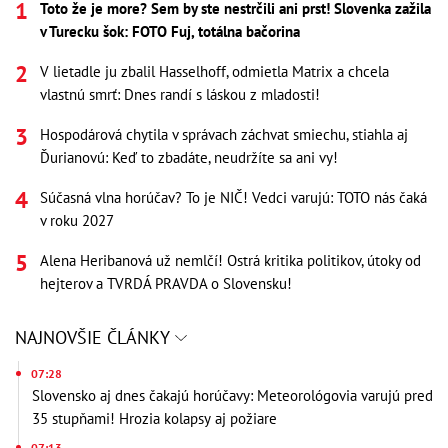
Toto že je more? Sem by ste nestrčili ani prst! Slovenka zažila
v Turecku šok: FOTO Fuj, totálna bačorina
V lietadle ju zbalil Hasselhoff, odmietla Matrix a chcela
vlastnú smrť: Dnes randí s láskou z mladosti!
Hospodárová chytila v správach záchvat smiechu, stiahla aj
Ďurianovú: Keď to zbadáte, neudržíte sa ani vy!
Súčasná vlna horúčav? To je NIČ! Vedci varujú: TOTO nás čaká
v roku 2027
Alena Heribanová už nemlčí! Ostrá kritika politikov, útoky od
hejterov a TVRDÁ PRAVDA o Slovensku!
NAJNOVŠIE ČLÁNKY
07:28
Slovensko aj dnes čakajú horúčavy: Meteorológovia varujú pred
35 stupňami! Hrozia kolapsy aj požiare
07:13