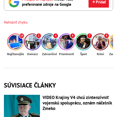
Pridať
preferované zdroje na Google
Nahlásiť chybu
16
2
4
4
7
4
Najčítanejšie
Domáce
Zahraničné
Prominenti
Šport
Krimi
Zaují
SÚVISIACE ČLÁNKY
VIDEO Krajiny V4 chcú zintenzívniť
vojenskú spoluprácu, oznám náčelník
Zmeko