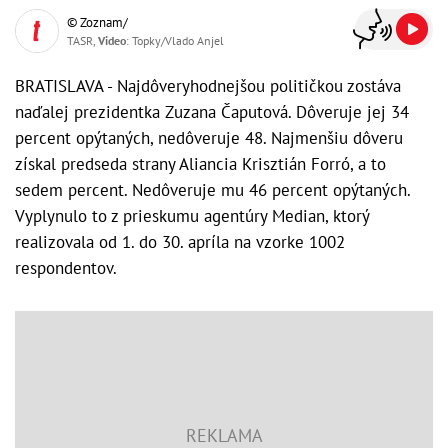
© Zoznam/
TASR,
Video
: Topky/Vlado Anjel
BRATISLAVA - Najdôveryhodnejšou političkou zostáva
naďalej prezidentka Zuzana Čaputová. Dôveruje jej 34
percent opýtaných, nedôveruje 48. Najmenšiu dôveru
získal predseda strany Aliancia Krisztián Forró, a to
sedem percent. Nedôveruje mu 46 percent opýtaných.
Vyplynulo to z prieskumu agentúry Median, ktorý
realizovala od 1. do 30. apríla na vzorke 1002
respondentov.