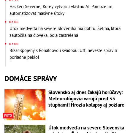
Hackeri Severnej Kórey vytvorili vlastnú AI: Pomôže im
automatizovať masívne útoky
07:06
Útok medveďa na severe Slovenska má dohru: Šelma, ktorá
zaútočila na človeka, bola zastrelená
07:00
Bizár spojený s Ronaldovou svadbou: Uff, neveste spravili
poriadne peklo!
DOMÁCE SPRÁVY
Slovensko aj dnes čakajú horúčavy:
Meteorológovia varujú pred 35
stupňami! Hrozia kolapsy aj požiare
FOTO
Útok medveďa na severe Slovenska