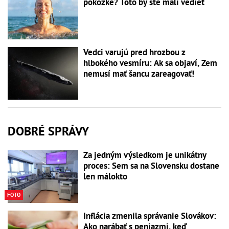
pokožke? Toto by ste mali vedieť
Vedci varujú pred hrozbou z
hlbokého vesmíru: Ak sa objaví, Zem
nemusí mať šancu zareagovať!
DOBRÉ SPRÁVY
Za jedným výsledkom je unikátny
proces: Sem sa na Slovensku dostane
len málokto
FOTO
Inflácia zmenila správanie Slovákov:
Ako narábať s peniazmi, keď