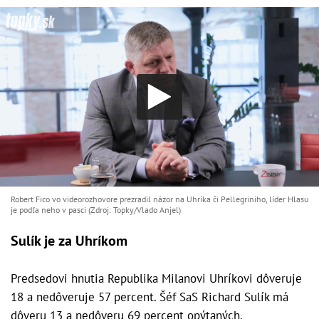
Robert Fico vo videorozhovore prezradil názor na Uhríka či Pellegriniho, líder Hlasu
je podľa neho v pasci (Zdroj: Topky/Vlado Anjel)
Sulík je za Uhríkom
Predsedovi hnutia Republika Milanovi Uhríkovi dôveruje
18 a nedôveruje 57 percent. Šéf SaS Richard Sulík má
dôveru 13 a nedôveru 69 percent opýtaných.