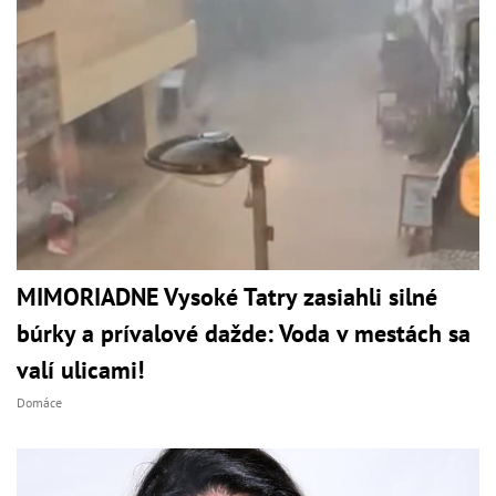
MIMORIADNE Vysoké Tatry zasiahli silné
búrky a prívalové dažde: Voda v mestách sa
valí ulicami!
Domáce