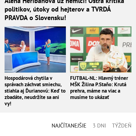
Alena Heribanová už nemlčí! Ostrá kritika
politikov, útoky od hejterov a TVRDÁ
PRAVDA o Slovensku!
Hospodárová chytila v
FUTBAL-NL: Hlavný tréner
správach záchvat smiechu,
MŠK Žilina P.Staňo: Krutá
stiahla aj Ďurianovú: Keď to
prehra, máme na viac a
zbadáte, neudržíte sa ani
musíme to ukázať
vy!
NAJČÍTANEJŠIE
3 DNI
TÝŽDEŇ