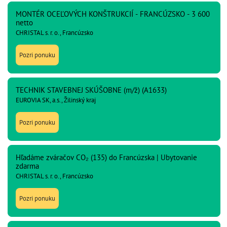
MONTÉR OCEĽOVÝCH KONŠTRUKCIÍ - FRANCÚZSKO - 3 600
netto
CHRISTAL s. r. o., Francúzsko
Pozri ponuku
TECHNIK STAVEBNEJ SKÚŠOBNE (m/ž) (A1633)
EUROVIA SK, a.s., Žilinský kraj
Pozri ponuku
Hľadáme zváračov CO₂ (135) do Francúzska | Ubytovanie
zdarma
CHRISTAL s. r. o., Francúzsko
Pozri ponuku