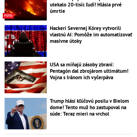
utekalo 20-tisíc ľudí! Hlásia prvé
úmrtie
FOTO
Hackeri Severnej Kórey vytvorili
vlastnú AI: Pomôže im automatizovať
masívne útoky
USA sa míňajú zásoby zbraní:
Pentagón dal zbrojárom ultimátum!
Vojna s Iránom ich vyčerpáva
Trump hlási kľúčovú posilu v Bielom
dome! Tento muž ho zastupoval na
súde: Teraz mieri na vrchol