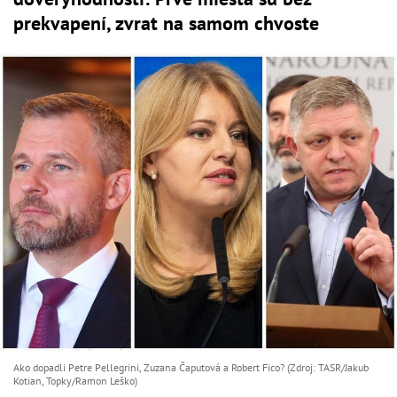
prekvapení, zvrat na samom chvoste
Ako dopadli Petre Pellegrini, Zuzana Čaputová a Robert Fico? (Zdroj: TASR/Jakub
Kotian, Topky/Ramon Leško)