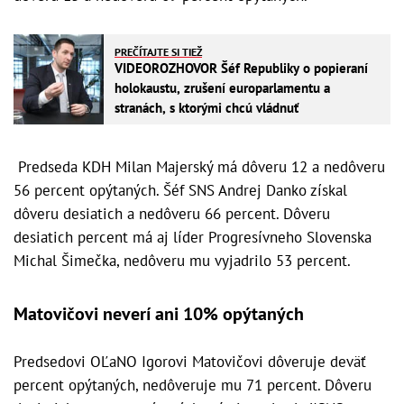
PREČÍTAJTE SI TIEŽ
VIDEOROZHOVOR Šéf Republiky o popieraní
holokaustu, zrušení europarlamentu a
stranách, s ktorými chcú vládnuť
Predseda KDH Milan Majerský má dôveru 12 a nedôveru
56 percent opýtaných. Šéf SNS Andrej Danko získal
dôveru desiatich a nedôveru 66 percent. Dôveru
desiatich percent má aj líder Progresívneho Slovenska
Michal Šimečka, nedôveru mu vyjadrilo 53 percent.
Matovičovi neverí ani 10% opýtaných
Predsedovi OĽaNO Igorovi Matovičovi dôveruje deväť
percent opýtaných, nedôveruje mu 71 percent. Dôveru