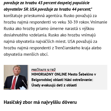
považuje za hrozbu 43 percent dospelej populácie
obyvateľov SR. USA považuje za hrozbu 44 percent,"
konštatuje prieskumná agentúra. Rusko považujú za
hrozbu najmä respondenti vo veku 30-39 rokov. Vnímanie
Ruska ako hrozby priamo úmerne narastá s výškou
dosiahnutého vzdelania. Rusko ako hrozbu vnímajú
najmä obyvatelia najväčších miest. USA považujú za
hrozbu najmä respondenti z Trenčianskeho kraja alebo
obyvatelia menších obcí.
PREČÍTAJTE SI TIEŽ
MIMORIADNY ONLINE Mesto Šebekino v
Belgorodskej oblasti hlási ostreľovanie:
Úrady evakuujú deti z oblasti
Hasičský zbor má najvyššiu dôveru