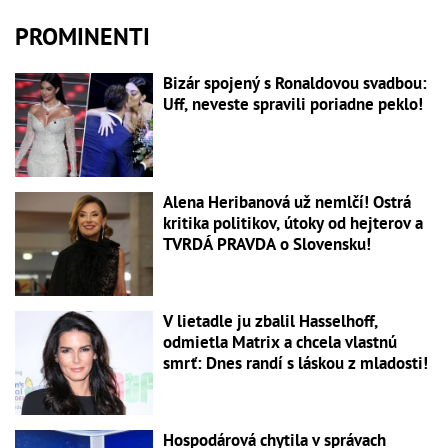
PROMINENTI
Bizár spojený s Ronaldovou svadbou:
Uff, neveste spravili poriadne peklo!
Alena Heribanová už nemlčí! Ostrá
kritika politikov, útoky od hejterov a
TVRDÁ PRAVDA o Slovensku!
V lietadle ju zbalil Hasselhoff,
odmietla Matrix a chcela vlastnú
smrť: Dnes randí s láskou z mladosti!
Hospodárová chytila v správach