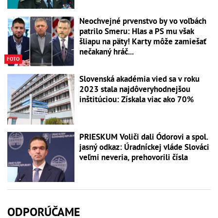
Neochvejné prvenstvo by vo voľbách
patrilo Smeru: Hlas a PS mu však
šliapu na päty! Karty môže zamiešať
nečakaný hráč...
FOTO
Slovenská akadémia vied sa v roku
2023 stala najdôveryhodnejšou
inštitúciou: Získala viac ako 70%
PRIESKUM Voliči dali Ódorovi a spol.
jasný odkaz: Úradníckej vláde Slováci
veľmi neveria, prehovorili čísla
ODPORÚČAME