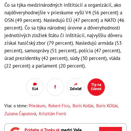
Čo sa týka medzinárodných inštitúcií a organizácií, ako
najdôveryhodnejšie v prieskume vyšli V4 (56 percent) a
OSN (49 percent). Nasledujú EÚ (47 percent) a NATO (46
percent). Čo sa týka národnej úrovne a dôveryhodnosti
jednotlivých zložiek štátu či inštitúcií, najvyššiu dôveru
získal hasičský zbor (79 percent). Nasledujú armáda (53
percent), samosprávy (51 percent), polícia (47 percent),
úrad prezidentky (42 percent), súdy (30 percent), vláda
(22 percent) a parlament (20 percent).
Tip na
514
Zdieľať
článok
Viac o téme:
Prieskum
,
Robert Fico
,
Boris Kollár
,
Boris KOllár
,
Zuzana Čaputová
,
Krisztián Forró
Pridajte si Topky.sk
medzi Vaše