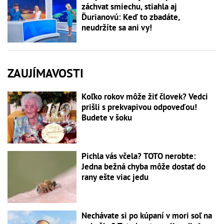
záchvat smiechu, stiahla aj
Ďurianovú: Keď to zbadáte,
neudržíte sa ani vy!
ZAUJÍMAVOSTI
Koľko rokov môže žiť človek? Vedci
prišli s prekvapivou odpoveďou!
Budete v šoku
Pichla vás včela? TOTO nerobte:
Jedna bežná chyba môže dostať do
rany ešte viac jedu
Nechávate si po kúpaní v mori soľ na