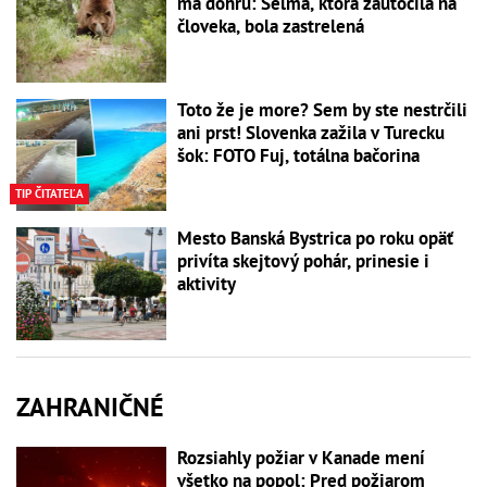
má dohru: Šelma, ktorá zaútočila na
človeka, bola zastrelená
Toto že je more? Sem by ste nestrčili
ani prst! Slovenka zažila v Turecku
šok: FOTO Fuj, totálna bačorina
TIP ČITATEĽA
Mesto Banská Bystrica po roku opäť
privíta skejtový pohár, prinesie i
aktivity
ZAHRANIČNÉ
Rozsiahly požiar v Kanade mení
všetko na popol: Pred požiarom