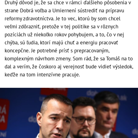
Druhý dôvod je, že sa chce v rámci ďalšieho pôsobenia v
strane Dobrá voľba a Umiernení sústrediť na prípravu
reformy zdravotníctva. Je to vec, ktorú by som chcel
veľmi zdôrazniť, pretože v tej politike sa v rôznych
pozíciách už niekoľko rokov pohybujem, a to, čo v nej
chýba, sú ľudia, ktorí majú chuť a energiu pracovať
koncepčne. Je potrebné prísť s prepracovaným,
komplexným návrhom zmeny. Som rád, že sa Tomáš na to
dal a verím, že čoskoro aj verejnosť bude vidieť výsledok,
keďže na tom intenzívne pracuje.