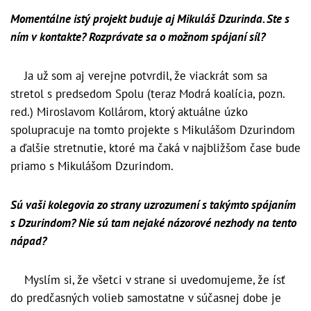
Momentálne istý projekt buduje aj Mikuláš Dzurinda. Ste s
ním v kontakte? Rozprávate sa o možnom spájaní síl?
Ja už som aj verejne potvrdil, že viackrát som sa
stretol s predsedom Spolu (teraz Modrá koalícia, pozn.
red.) Miroslavom Kollárom, ktorý aktuálne úzko
spolupracuje na tomto projekte s Mikulášom Dzurindom
a ďalšie stretnutie, ktoré ma čaká v najbližšom čase bude
priamo s Mikulášom Dzurindom.
Sú vaši kolegovia zo strany uzrozumení s takýmto spájaním
s Dzurindom? Nie sú tam nejaké názorové nezhody na tento
nápad?
Myslím si, že všetci v strane si uvedomujeme, že ísť
do predčasných volieb samostatne v súčasnej dobe je