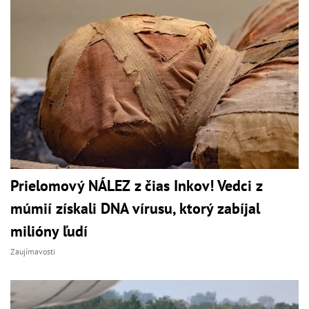
Prielomový NÁLEZ z čias Inkov! Vedci z
múmií získali DNA vírusu, ktorý zabíjal
milióny ľudí
Zaujímavosti