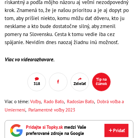
riskantný a podľa môjho názoru aj veľmi nezodpovedný
krok. Znamená to, že je našou prioritou a je aj dopyt po
tom, aby prišiel niekto, komu môžu dať dôveru, kto ju
nesklame a kto bude dostatočne silný, aby zmenil
pomery na Slovensku. Cesta k tomu vedie iba cez
spájanie. Nevidím dnes naozaj žiadnu inú možnosť.
Viac vo videorozhovore.
Tip na
318
Zdieľať
článok
Viac o téme:
Voľby
,
Rado Baťo
,
Radoslav Baťo
,
Dobrá voľba a
Umiernení
,
Parlamentné voľby 2023
Pridajte si Topky.sk
medzi Vaše
Pridať
preferované zdroje na Google