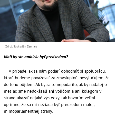
(Zdroj: Topky/Ján Zemiar)
Mali by ste ambíciu byť predsedom?
V prípade, ak sa nám podarí dohodnúť si spoluprácu,
ktorú budeme považovať za zmysluplnú, nevylučujem, že
do toho pôjdem. Ak by sa to nepodarilo, ak by naďalej o
mesiac sme nedokázali ani voličom a ani kolegom v
strane ukázať nejaké výsledky, tak hovorím veľmi
úprimne, že sa mi nežiada byť predsedom malej,
mimoparlamentnej strany.