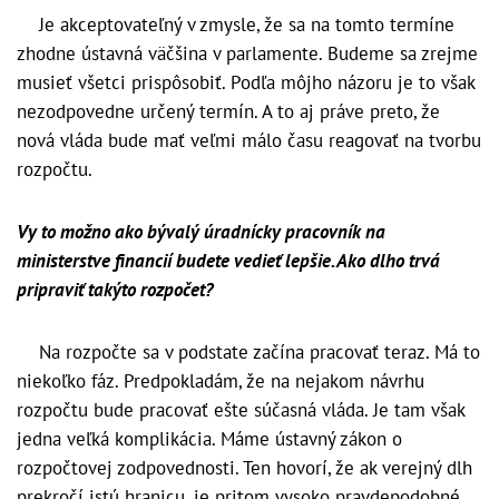
Je akceptovateľný v zmysle, že sa na tomto termíne
zhodne ústavná väčšina v parlamente. Budeme sa zrejme
musieť všetci prispôsobiť. Podľa môjho názoru je to však
nezodpovedne určený termín. A to aj práve preto, že
nová vláda bude mať veľmi málo času reagovať na tvorbu
rozpočtu.
Vy to možno ako bývalý úradnícky pracovník na
ministerstve financií budete vedieť lepšie. Ako dlho trvá
pripraviť takýto rozpočet?
Na rozpočte sa v podstate začína pracovať teraz. Má to
niekoľko fáz. Predpokladám, že na nejakom návrhu
rozpočtu bude pracovať ešte súčasná vláda. Je tam však
jedna veľká komplikácia. Máme ústavný zákon o
rozpočtovej zodpovednosti. Ten hovorí, že ak verejný dlh
prekročí istú hranicu, je pritom vysoko pravdepodobné,