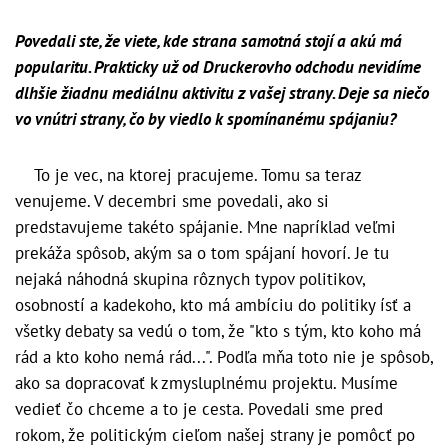
Povedali ste, že viete, kde strana samotná stojí a akú má
popularitu. Prakticky už od Druckerovho odchodu nevidíme
dlhšie žiadnu mediálnu aktivitu z vašej strany. Deje sa niečo
vo vnútri strany, čo by viedlo k spomínanému spájaniu?
To je vec, na ktorej pracujeme. Tomu sa teraz
venujeme. V decembri sme povedali, ako si
predstavujeme takéto spájanie. Mne napríklad veľmi
prekáža spôsob, akým sa o tom spájaní hovorí. Je tu
nejaká náhodná skupina rôznych typov politikov,
osobností a kadekoho, kto má ambíciu do politiky ísť a
všetky debaty sa vedú o tom, že "kto s tým, kto koho má
rád a kto koho nemá rád...". Podľa mňa toto nie je spôsob,
ako sa dopracovať k zmysluplnému projektu. Musíme
vedieť čo chceme a to je cesta. Povedali sme pred
rokom, že politickým cieľom našej strany je pomôcť po