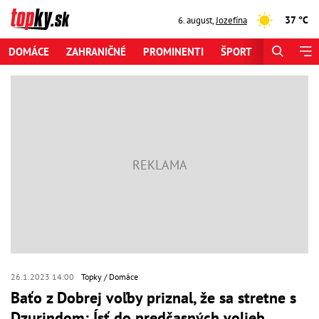
37 °C
6. august
,
Jozefína
DOMÁCE
ZAHRANIČNÉ
PROMINENTI
ŠPORT
ZAUJÍMAV
26.1.2023 14:00
Topky
Domáce
Baťo z Dobrej voľby priznal, že sa stretne s
Dzurindom: Ísť do predčasných volieb