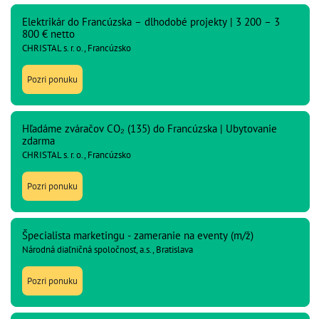
Elektrikár do Francúzska – dlhodobé projekty | 3 200 – 3
800 € netto
CHRISTAL s. r. o., Francúzsko
Pozri ponuku
Hľadáme zváračov CO₂ (135) do Francúzska | Ubytovanie
zdarma
CHRISTAL s. r. o., Francúzsko
Pozri ponuku
Špecialista marketingu - zameranie na eventy (m/ž)
Národná diaľničná spoločnosť, a.s., Bratislava
Pozri ponuku