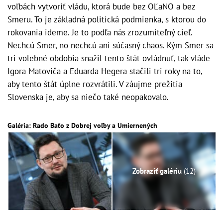
voľbách vytvoriť vládu, ktorá bude bez OĽaNO a bez
Smeru. To je základná politická podmienka, s ktorou do
rokovania ideme. Je to podľa nás zrozumiteľný cieľ.
Nechcú Smer, no nechcú ani súčasný chaos. Kým Smer sa
tri volebné obdobia snažil tento štát ovládnuť, tak vláde
Igora Matoviča a Eduarda Hegera stačili tri roky na to,
aby tento štát úplne rozvrátili. V záujme prežitia
Slovenska je, aby sa niečo také neopakovalo.
Galéria: Rado Baťo z Dobrej voľby a Umiernených
Zobraziť galériu
(12)