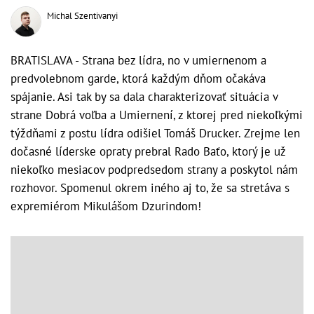
Michal Szentivanyi
BRATISLAVA - Strana bez lídra, no v umiernenom a
predvolebnom garde, ktorá každým dňom očakáva
spájanie. Asi tak by sa dala charakterizovať situácia v
strane Dobrá voľba a Umiernení, z ktorej pred niekoľkými
týždňami z postu lídra odišiel Tomáš Drucker. Zrejme len
dočasné líderske opraty prebral Rado Baťo, ktorý je už
niekoľko mesiacov podpredsedom strany a poskytol nám
rozhovor. Spomenul okrem iného aj to, že sa stretáva s
expremiérom Mikulášom Dzurindom!