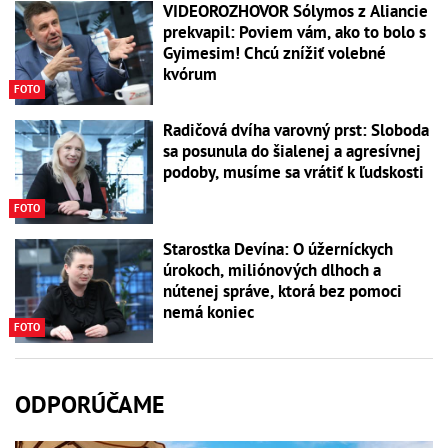
VIDEOROZHOVOR Sólymos z Aliancie
prekvapil: Poviem vám, ako to bolo s
Gyimesim! Chcú znížiť volebné
kvórum
FOTO
Radičová dvíha varovný prst: Sloboda
sa posunula do šialenej a agresívnej
podoby, musíme sa vrátiť k ľudskosti
FOTO
Starostka Devína: O úžerníckych
úrokoch, miliónových dlhoch a
nútenej správe, ktorá bez pomoci
nemá koniec
FOTO
ODPORÚČAME