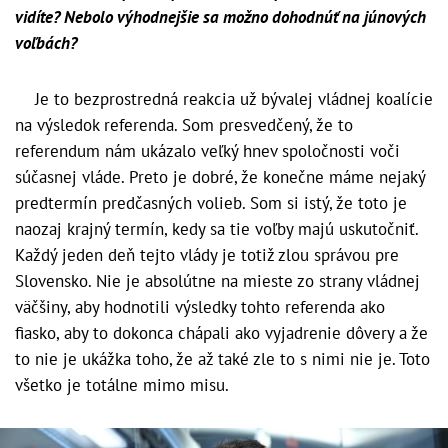
vidíte? Nebolo výhodnejšie sa možno dohodnúť na júnových
voľbách?
Je to bezprostredná reakcia už bývalej vládnej koalície
na výsledok referenda. Som presvedčený, že to
referendum nám ukázalo veľký hnev spoločnosti voči
súčasnej vláde. Preto je dobré, že konečne máme nejaký
predtermín predčasných volieb. Som si istý, že toto je
naozaj krajný termín, kedy sa tie voľby majú uskutočniť.
Každý jeden deň tejto vlády je totiž zlou správou pre
Slovensko. Nie je absolútne na mieste zo strany vládnej
väčšiny, aby hodnotili výsledky tohto referenda ako
fiasko, aby to dokonca chápali ako vyjadrenie dôvery a že
to nie je ukážka toho, že až také zle to s nimi nie je. Toto
všetko je totálne mimo misu.