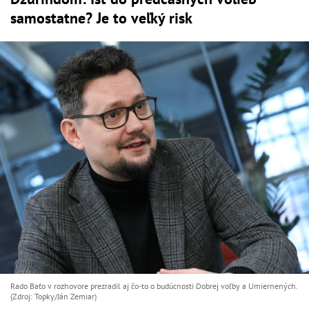
samostatne? Je to veľký risk
Rado Baťo v rozhovore prezradil aj čo-to o budúcnosti Dobrej voľby a Umiernených.
(Zdroj: Topky/Ján Zemiar)