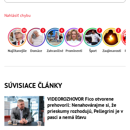
Nahlásiť chybu
16
3
6
2
7
2
Najčítanejšie
Domáce
Zahraničné
Prominenti
Šport
Zaujímavosti
Reg
SÚVISIACE ČLÁNKY
VIDEOROZHOVOR Fico otvorene
prehovoril: Nenahovárajme si, že
prieskumy rozhodujú, Pellegrini je v
pasci a nemá šťavu