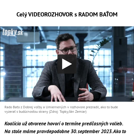
Celý VIDEOROZHOVOR s RADOM BAŤOM
Rado Baťo z Dobrej voľby a Umiernených v rozhovore prezradil, ako to bude
vyzerať s budúcnosťou strany (Zdroj: Topky/Ján Zemiar)
Koalícia už otvorene hovorí o termíne predčasných volieb.
Na stole máme pravdepodobne 30. september 2023. Ako to