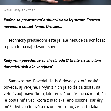
(Zdroj: Topky/Ján Zemiar)
Poďme sa porozprávať o situácii vo vašej strane. Koncom
novembra odišiel Tomáš Drucker...
Technicky predsedom ešte je, ale nebude sa uchádzať
o pozíciu na najbližšom sneme.
Kedy vám povedal, že sa chystá odísť? Určite ste sa o tom
dozvedeli skôr ako verejnosť.
Samozrejme. Povedal tie isté dôvody, ktoré neskôr
povedal aj verejne. Prvým z nich je to, že sa dostal na
veľmi zaujímavú školu, kde teraz študuje manažment, čo
je podľa mňa vec, ktorá z hľadiska jeho osobnej kariéry
môže byť zaujímavá a rozumiem tomu, že ho to láka.