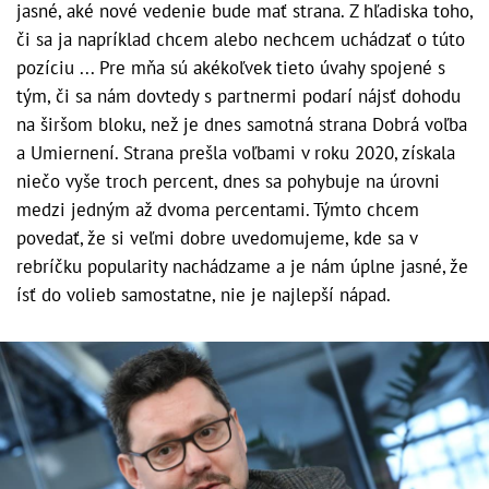
jasné, aké nové vedenie bude mať strana. Z hľadiska toho,
či sa ja napríklad chcem alebo nechcem uchádzať o túto
pozíciu ... Pre mňa sú akékoľvek tieto úvahy spojené s
tým, či sa nám dovtedy s partnermi podarí nájsť dohodu
na širšom bloku, než je dnes samotná strana Dobrá voľba
a Umiernení. Strana prešla voľbami v roku 2020, získala
niečo vyše troch percent, dnes sa pohybuje na úrovni
medzi jedným až dvoma percentami. Týmto chcem
povedať, že si veľmi dobre uvedomujeme, kde sa v
rebríčku popularity nachádzame a je nám úplne jasné, že
ísť do volieb samostatne, nie je najlepší nápad.