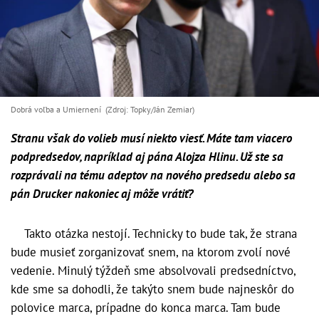
Dobrá voľba a Umiernení (Zdroj: Topky/Ján Zemiar)
Stranu však do volieb musí niekto viesť. Máte tam viacero
podpredsedov, napríklad aj pána Alojza Hlinu. Už ste sa
rozprávali na tému adeptov na nového predsedu alebo sa
pán Drucker nakoniec aj môže vrátiť?
Takto otázka nestojí. Technicky to bude tak, že strana
bude musieť zorganizovať snem, na ktorom zvolí nové
vedenie. Minulý týždeň sme absolvovali predsedníctvo,
kde sme sa dohodli, že takýto snem bude najneskôr do
polovice marca, prípadne do konca marca. Tam bude