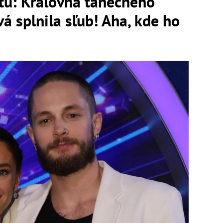
tu: Kráľovná tanečného
á splnila sľub! Aha, kde ho