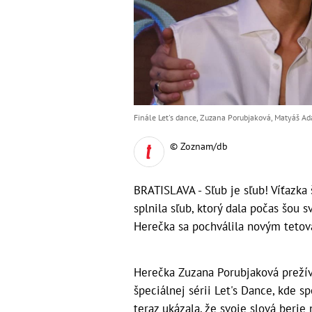
Finále Let's dance, Zuzana Porubjaková, Matyáš Ad
© Zoznam/db
BRATISLAVA - Sľub je sľub! Víťazka
splnila sľub, ktorý dala počas šou
Herečka sa pochválila novým teto
Herečka Zuzana Porubjaková preží
špeciálnej sérii Let's Dance, kde 
teraz ukázala, že svoje slová berie