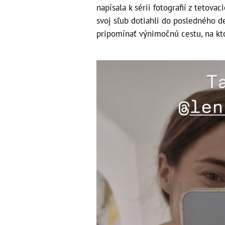
napísala k sérii fotografií z tetova
svoj sľub dotiahli do posledného d
pripomínať výnimočnú cestu, na kto