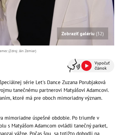
Zobraziť galériu
(32)
amec (Zdroj: Ján Zemiar)
Vypočuť
článok
 špeciálnej série Let's Dance Zuzana Porubjaková
 svojmu tanečnému partnerovi Matyášovi Adamcovi.
vaním, ktoré má pre oboch mimoriadny význam.
va mimoriadne úspešné obdobie. Po triumfe v
spolu s Matyášom Adamcom ovládli tanečný parket,
 naozaj vážne. Počas šou sa totižto dohodli na