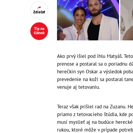
Zdieľať
Tip na
článok
Ako prvý išiel pod ihlu Matyáš. Te
prenose a postaral sa o poriadnu d
herečkin syn Oskar a výsledok poba
prevedenie na koži sa postaral ta
venuje aj tetovaniu.
Teraz však prišiel rad na Zuzanu. H
priamo z tetovacieho štúdia, kde po
musí myslieť aj na budúce herecké
rukou, ktoré môže v prípade potre