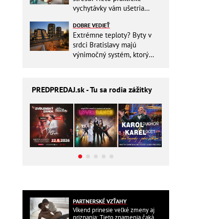
vychytávky vám ušetria
miesto v batohu!
DOBRE VEDIEŤ
Extrémne teploty? Byty v
srdci Bratislavy majú
výnimočný systém, ktorý
ešte aj šetrí náklady
PREDPREDAJ
.sk - Tu sa rodia zážitky
PARTNERSKÉ VZŤAHY
Víkend prinesie veľké zmeny aj
priznania: Tieto znamenia čaká