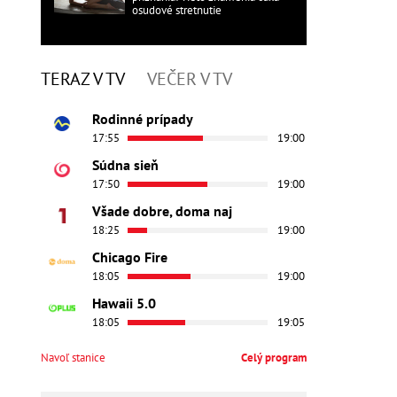
osudové stretnutie
TERAZ V TV
VEČER V TV
Rodinné prípady
17:55
19:00
Súdna sieň
17:50
19:00
Všade dobre, doma naj
18:25
19:00
Chicago Fire
18:05
19:00
Hawaii 5.0
18:05
19:05
Navoľ stanice
Celý program