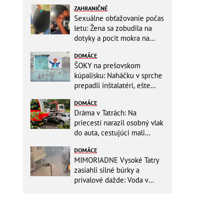
ZAHRANIČNÉ
Sexuálne obťažovanie počas
letu: Žena sa zobudila na
dotyky a pocit mokra na
šatách! Mladý Pakistanec sa
DOMÁCE
priznal
ŠOKY na prešovskom
kúpalisku: Naháčku v sprche
prepadli inštalatéri, ešte
väčšia hrôza číhala v
DOMÁCE
BAZÉNE
Dráma v Tatrách: Na
priecestí narazil osobný vlak
do auta, cestujúci mali
obrovské šťastie
DOMÁCE
MIMORIADNE Vysoké Tatry
zasiahli silné búrky a
prívalové dažde: Voda v
mestách sa valí ulicami!