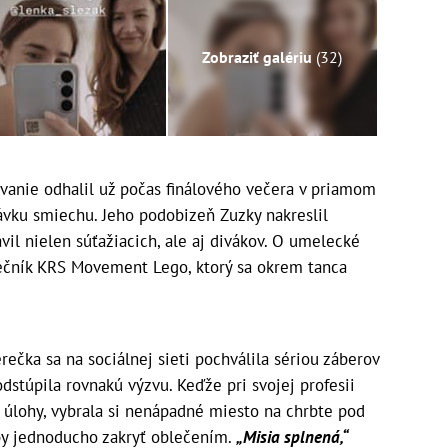
Zobraziť galériu
(32)
tovanie odhalil už počas finálového večera v priamom
ávku smiechu. Jeho podobizeň Zuzky nakreslil
vil nielen súťažiacich, ale aj divákov. O umelecké
nečník KRS Movement Lego, ktorý sa okrem tanca
erečka sa na sociálnej sieti pochválila sériou záberov
dstúpila rovnakú výzvu. Keďže pri svojej profesii
 úlohy, vybrala si nenápadné miesto na chrbte pod
by jednoducho zakryť oblečením.
„Misia splnená,“