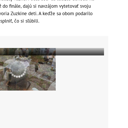
ž do finále, dajú si navzájom vytetovať svoju
voria Zuzkine deti. A keďže sa obom podarilo
plniť, čo si sľúbili.