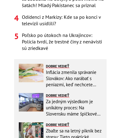
šatách! Mladý Pakistanec sa priznal
Odídenci z Markízy: Kde sa po konci v
televízii usídlili?
Poľsko po útokoch na Ukrajincov:
Polícia tvrdí, že trestné činy z nenávisti
sú zriedkavé
DOBRE VEDIEŤ
Inflácia zmenila správanie
Slovákov: Ako narábať s
peniazmi, keď nechcete
zbytočne riskovať?
DOBRE VEDIEŤ
Za jedným výsledkom je
unikátny proces: Na
Slovensku máme špičkové
pracovisko
DOBRE VEDIEŤ
Zbaľte sa na letný piknik bez
stresu: Tieto praktické