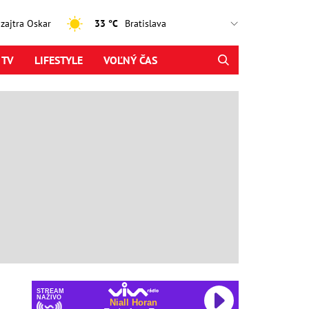
, zajtra Oskar
33 °C
 TV
LIFESTYLE
VOĽNÝ ČAS
STREAM
NAŽIVO
Niall Horan