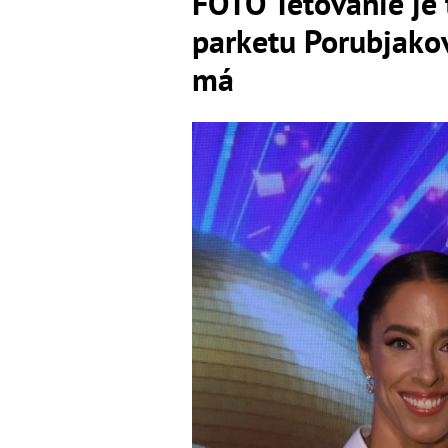
FOTO Tetovanie je 
parketu Porubjakov
má