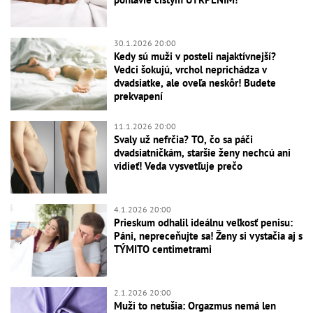
30.1.2026 20:00
Kedy sú muži v posteli najaktívnejší?
Vedci šokujú, vrchol neprichádza v
dvadsiatke, ale oveľa neskôr! Budete
prekvapení
11.1.2026 20:00
Svaly už nefrčia? TO, čo sa páči
dvadsiatničkám, staršie ženy nechcú ani
vidieť! Veda vysvetľuje prečo
4.1.2026 20:00
Prieskum odhalil ideálnu veľkosť penisu:
Páni, nepreceňujte sa! Ženy si vystačia aj s
TÝMITO centimetrami
2.1.2026 20:00
Muži to netušia: Orgazmus nemá len