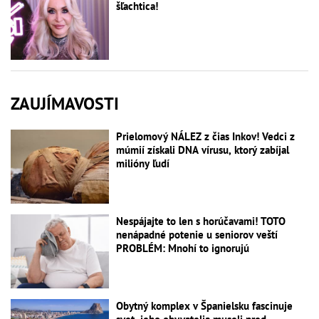
šľachtica!
ZAUJÍMAVOSTI
Prielomový NÁLEZ z čias Inkov! Vedci z
múmií získali DNA vírusu, ktorý zabíjal
milióny ľudí
Nespájajte to len s horúčavami! TOTO
nenápadné potenie u seniorov veští
PROBLÉM: Mnohí to ignorujú
Obytný komplex v Španielsku fascinuje