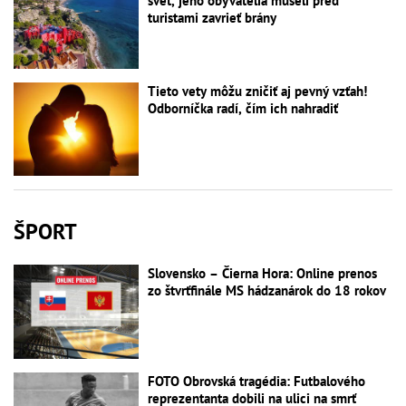
svet, jeho obyvatelia museli pred
turistami zavrieť brány
Tieto vety môžu zničiť aj pevný vzťah!
Odborníčka radí, čím ich nahradiť
ŠPORT
Slovensko – Čierna Hora: Online prenos
zo štvrťfinále MS hádzanárok do 18 rokov
FOTO Obrovská tragédia: Futbalového
reprezentanta dobili na ulici na smrť