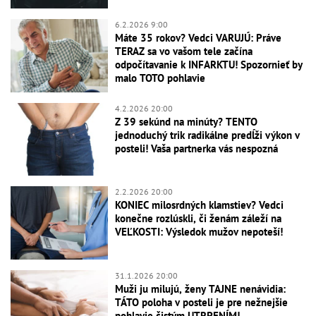
6.2.2026 9:00
Máte 35 rokov? Vedci VARUJÚ: Práve
TERAZ sa vo vašom tele začína
odpočítavanie k INFARKTU! Spozornieť by
malo TOTO pohlavie
4.2.2026 20:00
Z 39 sekúnd na minúty? TENTO
jednoduchý trik radikálne predĺži výkon v
posteli! Vaša partnerka vás nespozná
2.2.2026 20:00
KONIEC milosrdných klamstiev? Vedci
konečne rozlúskli, či ženám záleží na
VEĽKOSTI: Výsledok mužov nepoteší!
31.1.2026 20:00
Muži ju milujú, ženy TAJNE nenávidia:
TÁTO poloha v posteli je pre nežnejšie
pohlavie čistým UTRPENÍM!