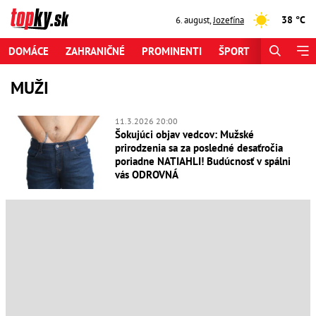
38 °C
6. august
,
Jozefína
DOMÁCE
ZAHRANIČNÉ
PROMINENTI
ŠPORT
ZAUJÍMAV
MUŽI
11.3.2026 20:00
Šokujúci objav vedcov: Mužské
prirodzenia sa za posledné desaťročia
poriadne NATIAHLI! Budúcnosť v spálni
vás ODROVNÁ