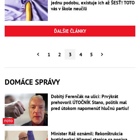
jednu podobu, existuje ich až ŠESŤ! TOTO
vás v škole neučili
ĎALŠIE ČLÁNKY
1
2
3
4
5
DOMÁCE SPRÁVY
Dobitý Ferenčák na ulici: Prvýkrát
prehovoril ÚTOČNÍK Stano, politik mal
pred útokom napomenúť hlučnú partiu!
FOTO
Minister Ráž oznámil: Rekonštrukcia
bratislavskej Hlavnej stanice sa posúva