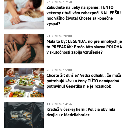
23.2.2026 17:30
Zabudnite na lieky na spanie: TENTO
večerný rituál vám zabezpečí NAJLEPŠIU
noc vášho života! Chcete sa konečne
vyspať?
21.2.2026 20:00
Mala to byť LEGENDA, no pre mnohých je
to PREPADÁK: Prečo táto slávna POLOHA
v skutočnosti zabíja vzrušenie?
20.2.2026 15:00
Chcete žiť dlhšie? Vedci odhalili, že muži
potrebujú kávu a ženy TÚTO nenápadnú
potravinu! Genetika nie je rozsudok
11.2.2026 14:36
Krádež v českej herni: Polícia obvinila
dvojicu z Medzilaboriec