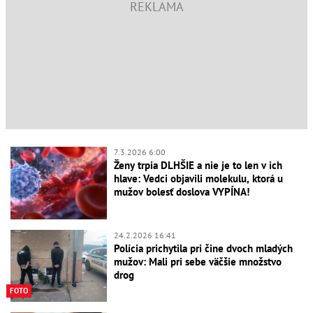
7.3.2026 6:00
Ženy trpia DLHŠIE a nie je to len v ich
hlave: Vedci objavili molekulu, ktorá u
mužov bolesť doslova VYPÍNA!
24.2.2026 16:41
Polícia prichytila pri čine dvoch mladých
mužov: Mali pri sebe väčšie množstvo
drog
FOTO