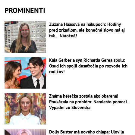
PROMINENTI
Zuzana Haasová na nákupoch: Hodiny
pred zrkadlom, ale konečné slovo má aj
tak... Náročné!
Kaia Gerber a syn Richarda Gerea spolu:
Osud ich spojil desaťročia po rozvode ich
rodičov!
Známa herečka zostala ako obarená!
Poukázala na problém: Namiesto pomoci...
Vypadni zo Slovenska
Dolly Buster má nového chlapa: Ulovila