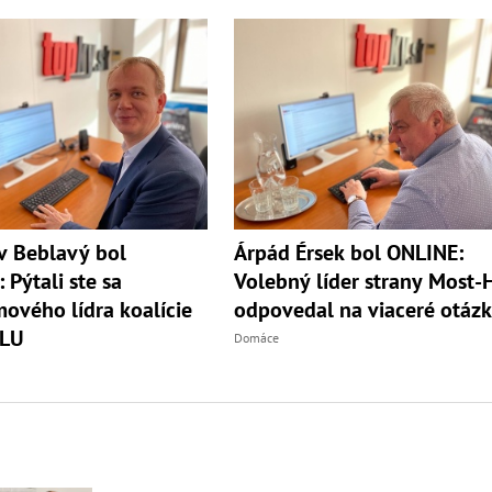
v Beblavý bol
Árpád Érsek bol ONLINE:
 Pýtali ste sa
Volebný líder strany Most-
ového lídra koalície
odpovedal na viaceré otáz
LU
Domáce