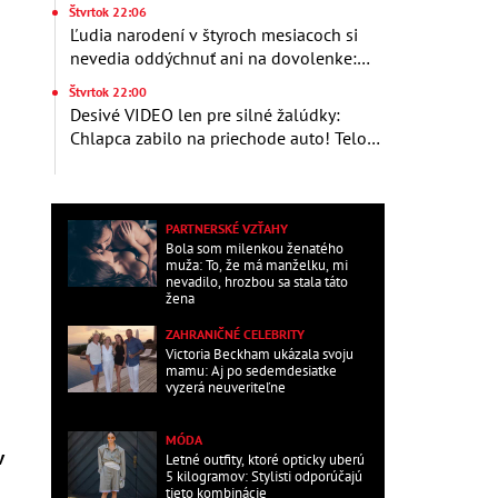
sexu a pikatné detaily
Štvrtok 22:06
Ľudia narodení v štyroch mesiacoch si
nevedia oddýchnuť ani na dovolenke:
Patríte medzi nich aj vy?
Štvrtok 22:00
Desivé VIDEO len pre silné žalúdky:
Chlapca zabilo na priechode auto! Telo
našli o 150 metrov ďalej
PARTNERSKÉ VZŤAHY
Bola som milenkou ženatého
muža: To, že má manželku, mi
nevadilo, hrozbou sa stala táto
žena
ZAHRANIČNÉ CELEBRITY
Victoria Beckham ukázala svoju
mamu: Aj po sedemdesiatke
vyzerá neuveriteľne
MÓDA
v
Letné outfity, ktoré opticky uberú
5 kilogramov: Stylisti odporúčajú
tieto kombinácie