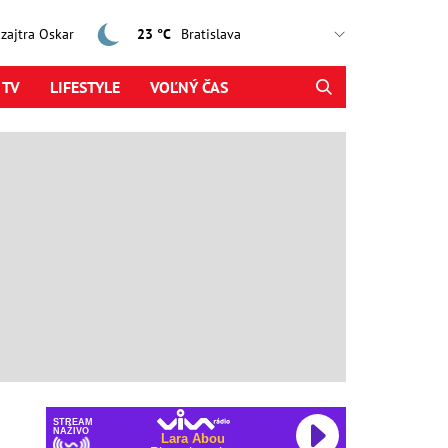
, zajtra Oskar
23 °C
 TV
LIFESTYLE
VOĽNÝ ČAS
STREAM
NAŽIVO
Lara Abou