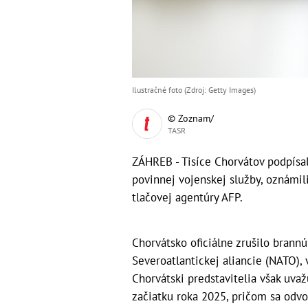
Ilustračné foto (Zdroj: Getty Images)
© Zoznam/
TASR
ZÁHREB - Tisíce Chorvátov podpísal
povinnej vojenskej služby, oznámil
tlačovej agentúry AFP.
Chorvátsko oficiálne zrušilo brann
Severoatlantickej aliancie (NATO), 
Chorvátski predstavitelia však uva
začiatku roka 2025, pričom sa odvo