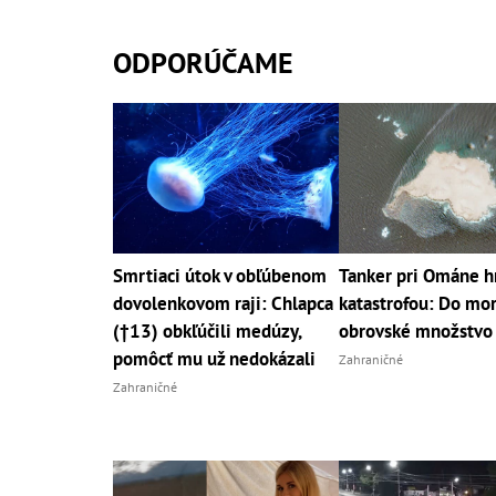
ODPORÚČAME
Smrtiaci útok v obľúbenom
Tanker pri Ománe h
dovolenkovom raji: Chlapca
katastrofou: Do mor
(†13) obkľúčili medúzy,
obrovské množstvo 
pomôcť mu už nedokázali
Zahraničné
Zahraničné