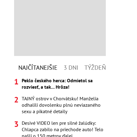
NAJČÍTANEJŠIE
3 DNI
TÝŽDEŇ
Peklo českého herca: Odmietol sa
rozviesť, a tak... Hrôza!
TAJNÝ ostrov v Chorvátsku! Manželia
odhalili dovolenku plnú neviazaného
sexu a pikatné detaily
Desivé VIDEO len pre silné žalúdky:
Chlapca zabilo na priechode auto! Telo
našli o 150 metrov ďalej