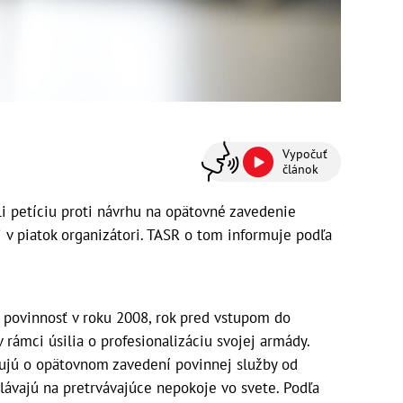
Vypočuť
článok
i petíciu proti návrhu na opätovné zavedenie
i v piatok organizátori. TASR o tom informuje podľa
ú povinnosť v roku 2008, rok pred vstupom do
v rámci úsilia o profesionalizáciu svojej armády.
žujú o opätovnom zavedení povinnej služby od
lávajú na pretrvávajúce nepokoje vo svete. Podľa