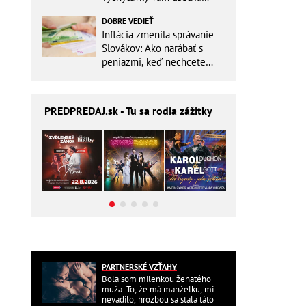
miesto v batohu!
DOBRE VEDIEŤ
Inflácia zmenila správanie
Slovákov: Ako narábať s
peniazmi, keď nechcete
zbytočne riskovať?
PREDPREDAJ
.sk - Tu sa rodia zážitky
PARTNERSKÉ VZŤAHY
Bola som milenkou ženatého
muža: To, že má manželku, mi
nevadilo, hrozbou sa stala táto