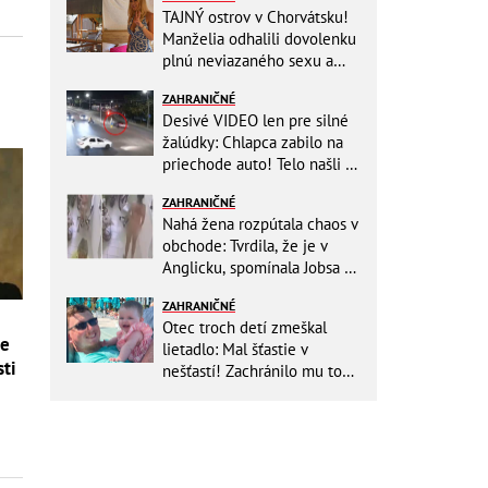
TAJNÝ ostrov v Chorvátsku!
Manželia odhalili dovolenku
plnú neviazaného sexu a
pikatné detaily
ZAHRANIČNÉ
Desivé VIDEO len pre silné
žalúdky: Chlapca zabilo na
priechode auto! Telo našli o
150 metrov ďalej
ZAHRANIČNÉ
Nahá žena rozpútala chaos v
obchode: Tvrdila, že je v
Anglicku, spomínala Jobsa aj
amfetamín
ZAHRANIČNÉ
Otec troch detí zmeškal
ie
lietadlo: Mal šťastie v
sti
nešťastí! Zachránilo mu to
život