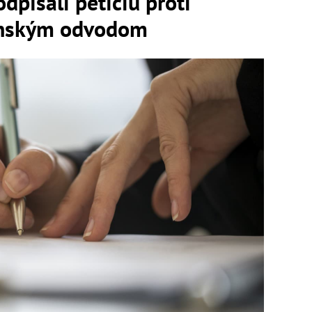
dpísali petíciu proti
enským odvodom