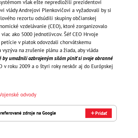
systémom však ešte nepredložili prezidentovi
vi vlády Andrejovi Plenkovičovi a vyžadovali by si
lového rezortu odsúdili skupiny občianskej
onomické vzdelávanie (CEO), ktoré zorganizovalo
 viac ako 5000 jednotlivcov. Šéf CEO Hrvoje
 petície v piatok odovzdali chorvátskemu
a vyzýva na zrušenie plánu a žiada, aby vláda
oré by umožnili ozbrojeným silám plniť si svoje obranné
O v roku 2009 a o štyri roky neskôr aj do Európskej
Vojenské odvody
referované zdroje na Google
Pridať