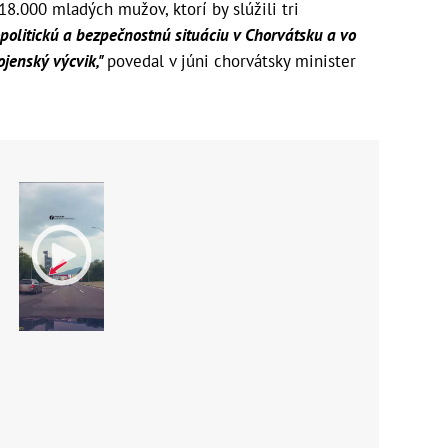
8.000 mladých mužov, ktorí by slúžili tri
olitickú a bezpečnostnú situáciu v Chorvátsku a vo
ojenský výcvik,"
povedal v júni chorvátsky minister