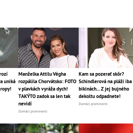
rozí
Manželka Attilu Végha
Kam sa pozerať skôr?
a uniká
rozpálila Chorvátsko: FOTO
Schindlerová na pláži iba
ropy!
v plavkách vyráža dych!
bikinách... Z jej bujného
TAKÝTO zadok sa len tak
dekoltu odpadnete!
nevidí
Domáci prominenti
Domáci prominenti