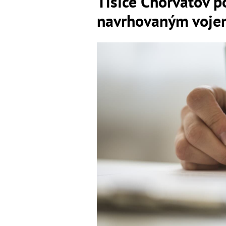
Tisíce Chorvátov po
navrhovaným voj