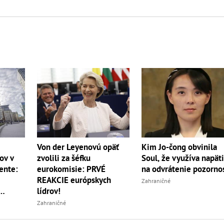
Von der Leyenovú opäť
Kim Jo-čong obvinila
ov v
zvolili za šéfku
Soul, že využíva napät
ente:
eurokomisie: PRVÉ
na odvrátenie pozorno
REAKCIE európskych
Zahraničné
lídrov!
Zahraničné