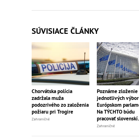
SÚVISIACE ČLÁNKY
Chorvátska polícia
Poznáme zloženie
zadržala muža
jednotlivých výbor
podozrivého zo založenia
Európskom parlam
požiaru pri Trogire
Na TÝCHTO búdu
pracovať slovenskí
Zahraničné
europoslanci
Zahraničné