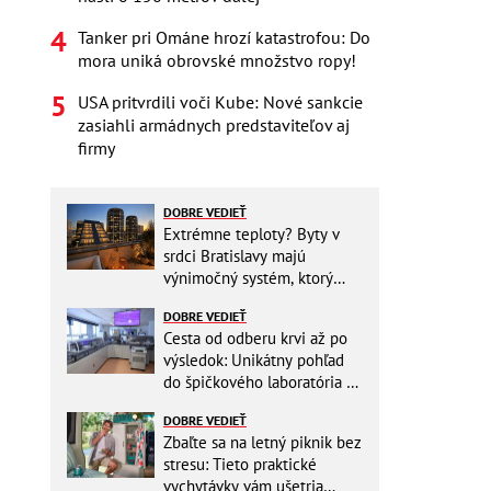
Tanker pri Ománe hrozí katastrofou: Do
mora uniká obrovské množstvo ropy!
USA pritvrdili voči Kube: Nové sankcie
zasiahli armádnych predstaviteľov aj
firmy
DOBRE VEDIEŤ
Extrémne teploty? Byty v
srdci Bratislavy majú
výnimočný systém, ktorý
ešte aj šetrí náklady
DOBRE VEDIEŤ
Cesta od odberu krvi až po
výsledok: Unikátny pohľad
do špičkového laboratória na
Slovensku
DOBRE VEDIEŤ
Zbaľte sa na letný piknik bez
stresu: Tieto praktické
vychytávky vám ušetria