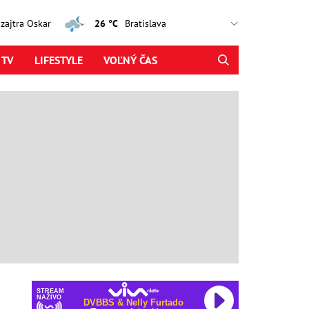
, zajtra Oskar
26 °C
 TV
LIFESTYLE
VOĽNÝ ČAS
STREAM
NAŽIVO
DVBBS & Nelly Furtado