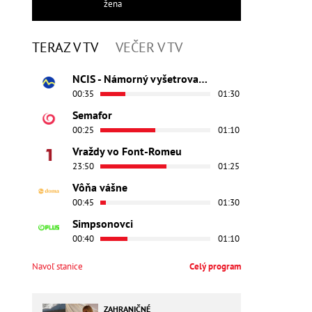
žena
TERAZ V TV
VEČER V TV
NCIS - Námorný vyšetrovací úrad
00:35
01:30
Semafor
00:25
01:10
Vraždy vo Font-Romeu
23:50
01:25
Vôňa vášne
00:45
01:30
Simpsonovci
00:40
01:10
Navoľ stanice
Celý program
ZAHRANIČNÉ