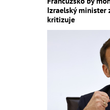
Francúzsko by mohl
Izraelský minister 
kritizuje