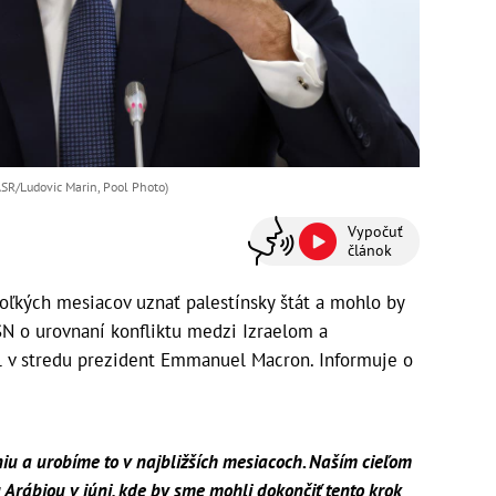
SR/Ludovic Marin, Pool Photo)
Vypočuť
článok
oľkých mesiacov uznať palestínsky štát a mohlo by
SN o urovnaní konfliktu medzi Izraelom a
l v stredu prezident Emmanuel Macron. Informuje o
 a urobíme to v najbližších mesiacoch. Naším cieľom
 Arábiou v júni, kde by sme mohli dokončiť tento krok