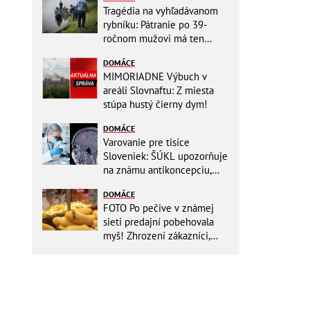
Tragédia na vyhľadávanom
rybníku: Pátranie po 39-
ročnom mužovi má ten
najsmutnejší koniec
DOMÁCE
MIMORIADNE Výbuch v
areáli Slovnaftu: Z miesta
stúpa hustý čierny dym!
DOMÁCE
Varovanie pre tisíce
Sloveniek: ŠÚKL upozorňuje
na známu antikoncepciu,
môže zvyšovať riziko nádoru
DOMÁCE
FOTO Po pečive v známej
sieti predajní pobehovala
myš! Zhrození zákazníci,
reťazec reaguje