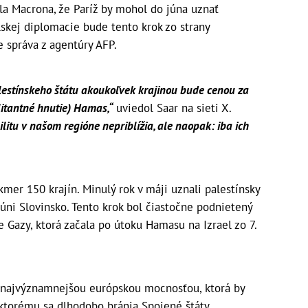
 Macrona, že Paríž by mohol do júna uznať
elskej diplomacie bude tento krok zo strany
e správa z agentúry AFP.
lestínskeho štátu akoukoľvek krajinou bude cenou za
litantné hnutie) Hamas,“
uviedol Saar na sieti X.
ilitu v našom regióne nepriblížia, ale naopak: iba ich
kmer 150 krajín. Minulý rok v máji uznali palestínsky
 júni Slovinsko. Tento krok bol čiastočne podnietený
 Gazy, ktorá začala po útoku Hamasu na Izrael zo 7.
 najvýznamnejšou európskou mocnosťou, ktorá by
, ktorému sa dlhodobo bránia Spojené štáty.