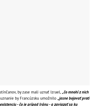
estínčanov, by zase mali uznať Izrael,
„čo mnohí z nich
é uznanie by Francúzsku umožnilo
„jasne bojovať proti
existenciu - čo je prípad Iránu - a zaviazať sa ku