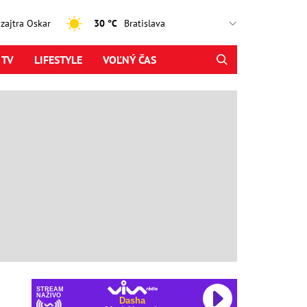
, zajtra Oskar
30 °C
 TV
LIFESTYLE
VOĽNÝ ČAS
STREAM
NAŽIVO
Dasha