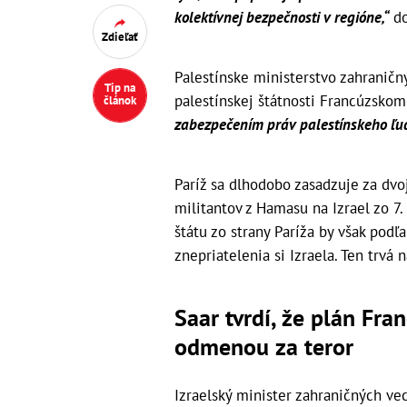
kolektívnej bezpečnosti v regióne,“
do
Zdieľať
Palestínske ministerstvo zahraničn
Tip na
palestínskej štátnosti Francúzsko
článok
zabezpečením práv palestínskeho ľud
Paríž sa dlhodobo zasadzuje za dvoj
militantov z Hamasu na Izrael zo 7
štátu zo strany Paríža by však pod
znepriatelenia si Izraela. Ten trvá
Saar tvrdí, že plán Fra
odmenou za teror
Izraelský minister zahraničných ve