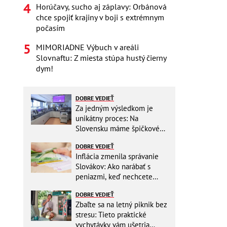
Horúčavy, sucho aj záplavy: Orbánová
chce spojiť krajiny v boji s extrémnym
počasím
MIMORIADNE Výbuch v areáli
Slovnaftu: Z miesta stúpa hustý čierny
dym!
DOBRE VEDIEŤ
Za jedným výsledkom je
unikátny proces: Na
Slovensku máme špičkové
pracovisko
DOBRE VEDIEŤ
Inflácia zmenila správanie
Slovákov: Ako narábať s
peniazmi, keď nechcete
zbytočne riskovať?
DOBRE VEDIEŤ
Zbaľte sa na letný piknik bez
stresu: Tieto praktické
vychytávky vám ušetria