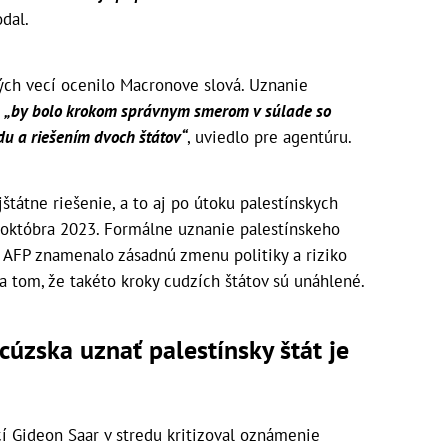
dal.
ých vecí ocenilo Macronove slová. Uznanie
m
„by bolo krokom správnym smerom v súlade so
u a riešením dvoch štátov“
, uviedlo pre agentúru.
štátne riešenie, a to aj po útoku palestínskych
. októbra 2023. Formálne uznanie palestínskeho
ľa AFP znamenalo zásadnú zmenu politiky a riziko
 na tom, že takéto kroky cudzích štátov sú unáhlené.
ncúzska uznať palestínsky štát je
cí Gideon Saar v stredu kritizoval oznámenie