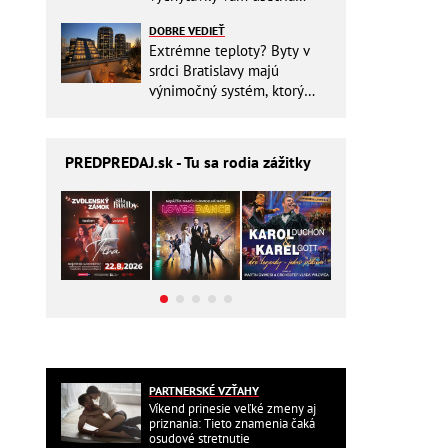
miesto v batohu!
DOBRE VEDIEŤ
Extrémne teploty? Byty v
srdci Bratislavy majú
výnimočný systém, ktorý
ešte aj šetrí náklady
PREDPREDAJ
.sk - Tu sa rodia zážitky
PARTNERSKÉ VZŤAHY
Víkend prinesie veľké zmeny aj
priznania: Tieto znamenia čaká
osudové stretnutie