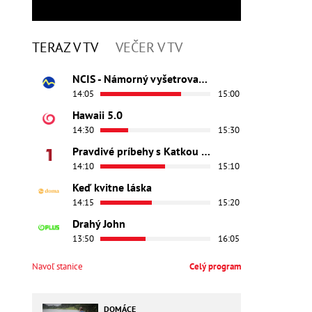
TERAZ V TV
VEČER V TV
NCIS - Námorný vyšetrovací úrad
14:05
15:00
Hawaii 5.0
14:30
15:30
Pravdivé príbehy s Katkou Brychtovou
14:10
15:10
Keď kvitne láska
14:15
15:20
Drahý John
13:50
16:05
Navoľ stanice
Celý program
DOMÁCE