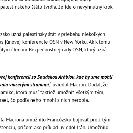
alestínskeho štátu tvrdia, že ide o nevyhnutný krok
zsko uzná palestínsky štát v priebehu niekoľkých
as júnovej konferencie OSN v New Yorku. Ak k tomu
tálym členom Bezpečnostnej rady OSN, ktorý uzná
ovej konferencii so Saudskou Arábiou, kde by sme mohli
ania viacerými stranami,“
uviedol Macron. Dodal, že
namike, ktorá musí taktiež umožniť všetkým tým,
Izrael, čo podľa neho mnohí z nich nerobia.
dľa Macrona umožnilo Francúzsku bojovať proti tým,
stenciu, pričom ako príklad uviedol Irán. Umožnilo