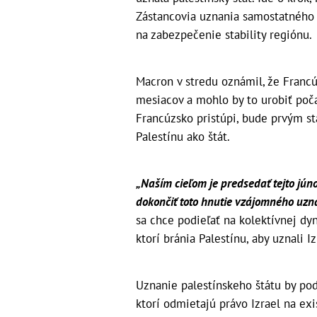
Zástancovia uznania samostatného p
na zabezpečenie stability regiónu.
Macron v stredu oznámil, že Francú
mesiacov a mohlo by to urobiť poč
Francúzsko pristúpi, bude prvým s
Palestínu ako štát.
„Naším cieľom je predsedať tejto jún
dokončiť toto hnutie vzájomného uzn
sa chce podieľať na kolektívnej dy
ktorí bránia Palestínu, aby uznali 
Uznanie palestínskeho štátu by po
ktorí odmietajú právo Izrael na exi