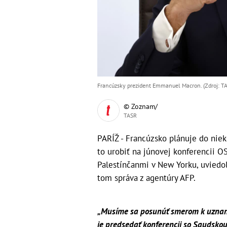
Francúzsky prezident Emmanuel Macron. (Zdroj: TA
© Zoznam/
TASR
PARÍŽ - Francúzsko plánuje do niek
to urobiť na júnovej konferencii O
Palestínčanmi v New Yorku, uviedo
tom správa z agentúry AFP.
„Musíme sa posunúť smerom k uznaniu
je predsedať konferencii so Saudskou