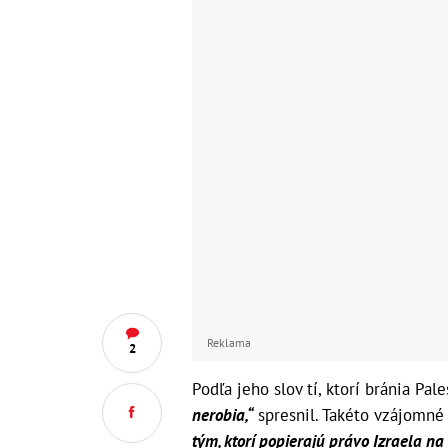
Reklama
2
Podľa jeho slov tí, ktorí bránia Pal
nerobia,“
spresnil. Takéto vzájomn
tým, ktorí popierajú právo Izraela na 