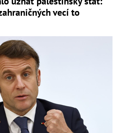
o uznať palestínsky štát:
zahraničných vecí to