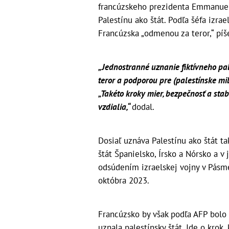
francúzskeho prezidenta Emmanuela
Palestínu ako štát. Podľa šéfa izra
Francúzska „odmenou za teror,“ píš
„Jednostranné uznanie fiktívneho pa
teror a podporou pre (palestínske mi
„Takéto kroky mier, bezpečnosť a stab
vzdialia,“
dodal.
Dosiaľ uznáva Palestínu ako štát ta
štát Španielsko, Írsko a Nórsko a v
odsúdením izraelskej vojny v Pásme
októbra 2023.
Francúzsko by však podľa AFP bolo
uznala palestínsky štát. Ide o krok