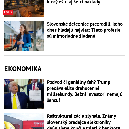
ktorý ešte aj šetrí náklady
FOTO
Slovenské železnice prezradili, koho
dnes hľadajú najviac: Tieto profesie
sú mimoriadne žiadané
EKONOMIKA
Podvod či geniálny ťah? Trump
predáva elite drahocenné
milisekundy. Bežní investori nemajú
šancu!
Reštrukturalizácia zlyhala. Známy
slovenský predajca elektroniky
definitívne končí a mieri k bankrotu