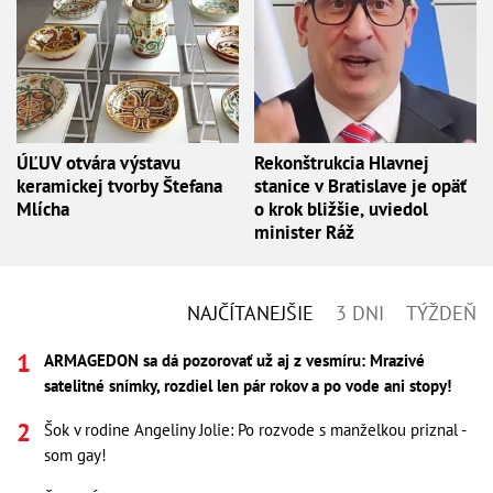
ÚĽUV otvára výstavu
Rekonštrukcia Hlavnej
keramickej tvorby Štefana
stanice v Bratislave je opäť
Mlícha
o krok bližšie, uviedol
minister Ráž
NAJČÍTANEJŠIE
3 DNI
TÝŽDEŇ
ARMAGEDON sa dá pozorovať už aj z vesmíru: Mrazivé
satelitné snímky, rozdiel len pár rokov a po vode ani stopy!
Šok v rodine Angeliny Jolie: Po rozvode s manželkou priznal -
som gay!