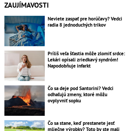
ZAUJÍMAVOSTI
Neviete zaspať pre horúčavy? Vedci
radia 8 jednoduchých trikov
Príliš veľa šťastia môže zlomiť srdce:
Lekári opísali zriedkavý syndróm!
Napodobňuje infarkt
Čo sa deje pod Santorini? Vedci
odhaľujú zmeny, ktoré môžu
ovplyvniť sopku
Čo sa stane, keď prestanete jesť
mliečne výrobky? Toto by ste mali