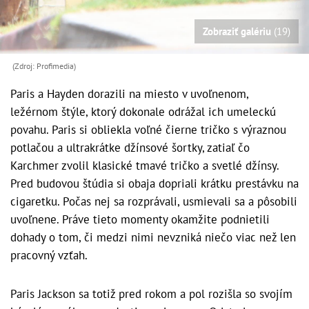
Zobraziť galériu
(19)
(Zdroj: Profimedia)
Paris a Hayden dorazili na miesto v uvoľnenom,
ležérnom štýle, ktorý dokonale odrážal ich umeleckú
povahu. Paris si obliekla voľné čierne tričko s výraznou
potlačou a ultrakrátke džínsové šortky, zatiaľ čo
Karchmer zvolil klasické tmavé tričko a svetlé džínsy.
Pred budovou štúdia si obaja dopriali krátku prestávku na
cigaretku. Počas nej sa rozprávali, usmievali sa a pôsobili
uvoľnene. Práve tieto momenty okamžite podnietili
dohady o tom, či medzi nimi nevzniká niečo viac než len
pracovný vzťah.
Paris Jackson sa totiž pred rokom a pol rozišla so svojím