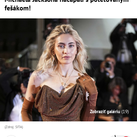
fešákom!
Zobraziť galériu
(19)
(Zdroj: SITA)