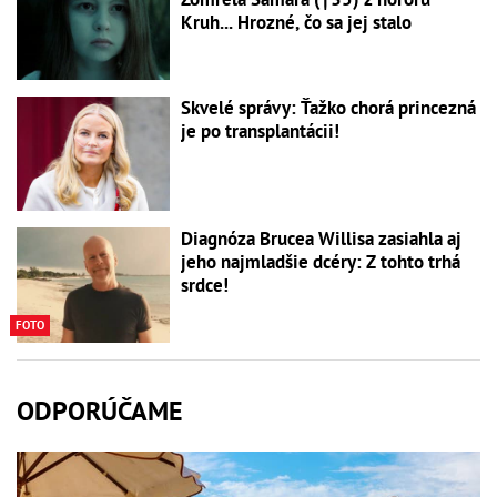
Kruh... Hrozné, čo sa jej stalo
Skvelé správy: Ťažko chorá princezná
je po transplantácii!
Diagnóza Brucea Willisa zasiahla aj
jeho najmladšie dcéry: Z tohto trhá
srdce!
FOTO
ODPORÚČAME