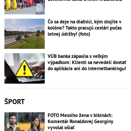
Čo sa deje na diaľnici, kým stojíte v
kolóne? Takto pracujú cestári počas
letnej údržby! (foto)
VÚB banka zápasila s veľkým
výpadkom: Klienti sa nevedeli dostať
do aplikácie ani do internetbankingu!
ŠPORT
FOTO Messiho žena v bikinách:
Komentár Ronaldovej Georginy
vyvolal ošiaľ