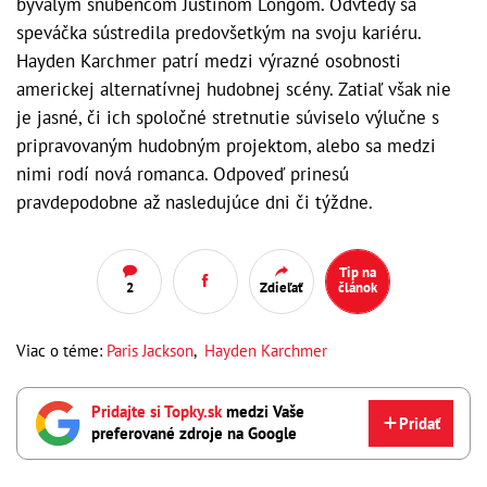
bývalým snúbencom Justinom Longom. Odvtedy sa
speváčka sústredila predovšetkým na svoju kariéru.
Hayden Karchmer patrí medzi výrazné osobnosti
americkej alternatívnej hudobnej scény. Zatiaľ však nie
je jasné, či ich spoločné stretnutie súviselo výlučne s
pripravovaným hudobným projektom, alebo sa medzi
nimi rodí nová romanca. Odpoveď prinesú
pravdepodobne až nasledujúce dni či týždne.
Tip na
2
Zdieľať
článok
Viac o téme:
Paris Jackson
,
Hayden Karchmer
Pridajte si Topky.sk
medzi Vaše
Pridať
preferované zdroje na Google