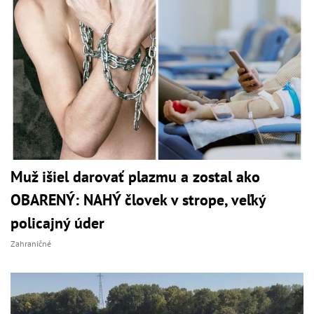
Muž išiel darovať plazmu a zostal ako
OBARENÝ: NAHÝ človek v strope, veľký
policajný úder
Zahraničné