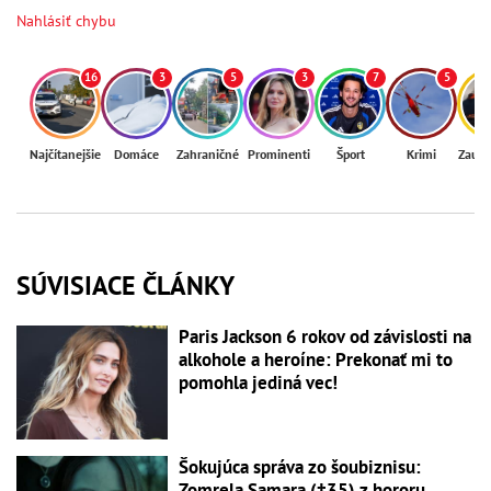
Nahlásiť chybu
16
3
5
3
7
5
Najčítanejšie
Domáce
Zahraničné
Prominenti
Šport
Krimi
Zaují
SÚVISIACE ČLÁNKY
Paris Jackson 6 rokov od závislosti na
alkohole a heroíne: Prekonať mi to
pomohla jediná vec!
Šokujúca správa zo šoubiznisu:
Zomrela Samara (†35) z hororu