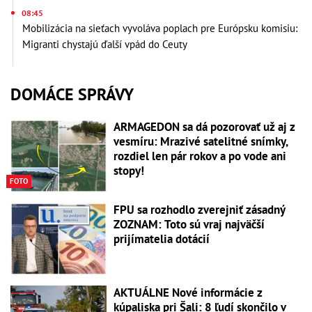
08:45
Mobilizácia na sieťach vyvoláva poplach pre Európsku komisiu:
Migranti chystajú ďalší vpád do Ceuty
DOMÁCE SPRÁVY
ARMAGEDON sa dá pozorovať už aj z
vesmíru: Mrazivé satelitné snímky,
rozdiel len pár rokov a po vode ani
stopy!
FOTO
FPU sa rozhodlo zverejniť zásadný
ZOZNAM: Toto sú vraj najväčší
prijímatelia dotácií
AKTUÁLNE Nové informácie z
kúpaliska pri Šali: 8 ľudí skončilo v