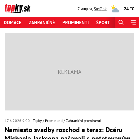
24 °C
7. august
,
Štefánia
DOMÁCE
ZAHRANIČNÉ
PROMINENTI
ŠPORT
ZAUJÍMAV
17.6.2026 9:00
Topky
Prominenti
Zahraniční prominenti
Namiesto svadby rozchod a teraz: Dcéru
Michaela Jacksona načapali s potetovaným