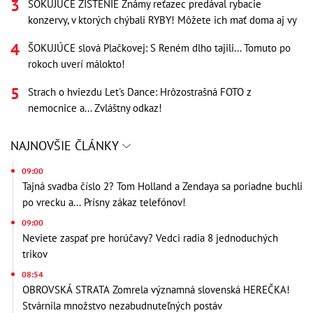
ŠOKUJÚCE ZISTENIE Známy reťazec predával rybacie
konzervy, v ktorých chýbali RYBY! Môžete ich mať doma aj vy
ŠOKUJÚCE slová Plačkovej: S Reném dlho tajili... Tomuto po
rokoch uverí málokto!
Strach o hviezdu Let's Dance: Hrôzostrašná FOTO z
nemocnice a... Zvláštny odkaz!
NAJNOVŠIE ČLÁNKY
09:00
Tajná svadba číslo 2? Tom Holland a Zendaya sa poriadne buchli
po vrecku a... Prísny zákaz telefónov!
09:00
Neviete zaspať pre horúčavy? Vedci radia 8 jednoduchých
trikov
08:54
OBROVSKÁ STRATA Zomrela významná slovenská HEREČKA!
Stvárnila množstvo nezabudnuteľných postáv