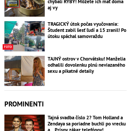
chýbali RYBY! Môžete ich mať doma
aj vy
TRAGICKÝ útok počas vyučovania:
Študent zabil šesť ľudí a 15 zranil! Po
útoku spáchal samovraždu
FOTO
TAJNÝ ostrov v Chorvátsku! Manželia
odhalili dovolenku plnú neviazaného
sexu a pikatné detaily
PROMINENTI
Tajná svadba číslo 2? Tom Holland a
Zendaya sa poriadne buchli po vrecku
a... Prísny zákaz telefónov!