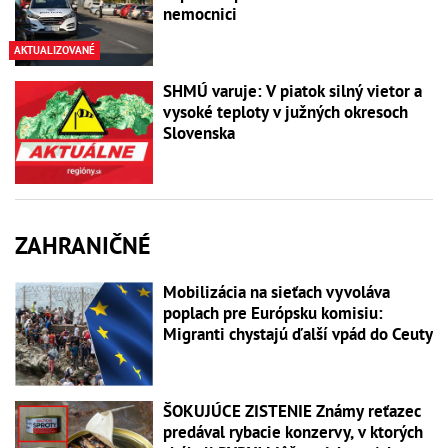
nemocnici
AKTUALIZOVANÉ
SHMÚ varuje: V piatok silný vietor a
vysoké teploty v južných okresoch
Slovenska
ZAHRANIČNÉ
Mobilizácia na sieťach vyvoláva
poplach pre Európsku komisiu:
Migranti chystajú ďalší vpád do Ceuty
ŠOKUJÚCE ZISTENIE Známy reťazec
predával rybacie konzervy, v ktorých