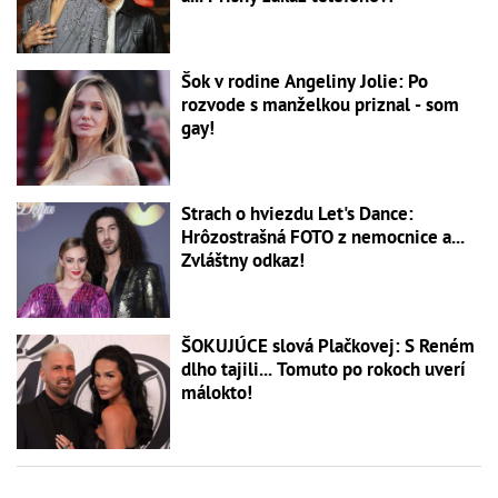
Šok v rodine Angeliny Jolie: Po
rozvode s manželkou priznal - som
gay!
Strach o hviezdu Let's Dance:
Hrôzostrašná FOTO z nemocnice a...
Zvláštny odkaz!
ŠOKUJÚCE slová Plačkovej: S Reném
dlho tajili... Tomuto po rokoch uverí
málokto!