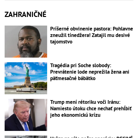
ZAHRANIČNÉ
Príšerné obvinenie pastora: Pohlavne
zneužil tínedžera! Zatajil mu desivé
tajomstvo
Tragédia pri Soche slobody:
Prevrátenie lode neprežila žena ani
päťmesačné bábätko
Trump mení rétoriku voči Iránu:
Namiesto útoku chce nechať prehĺbiť
jeho ekonomickú krízu