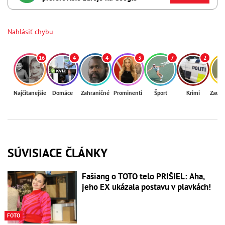
Nahlásiť chybu
16
4
4
3
7
2
Najčítanejšie
Domáce
Zahraničné
Prominenti
Šport
Krimi
Zaují
SÚVISIACE ČLÁNKY
Fašiang o TOTO telo PRIŠIEL: Aha,
jeho EX ukázala postavu v plavkách!
FOTO