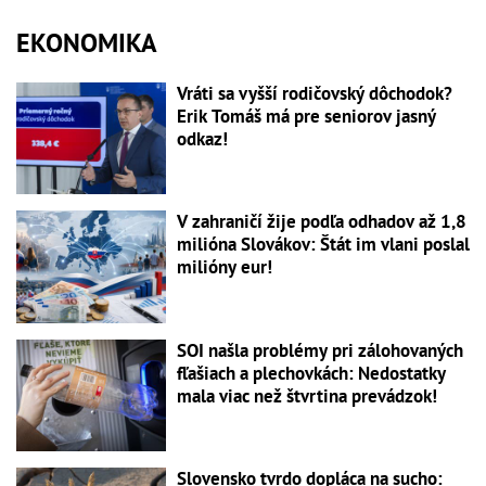
EKONOMIKA
Vráti sa vyšší rodičovský dôchodok?
Erik Tomáš má pre seniorov jasný
odkaz!
V zahraničí žije podľa odhadov až 1,8
milióna Slovákov: Štát im vlani poslal
milióny eur!
SOI našla problémy pri zálohovaných
fľašiach a plechovkách: Nedostatky
mala viac než štvrtina prevádzok!
Slovensko tvrdo dopláca na sucho: