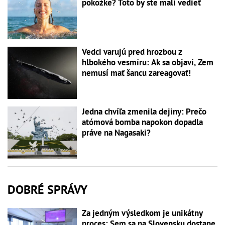
pokožke? Toto by ste mali vedieť
Vedci varujú pred hrozbou z
hlbokého vesmíru: Ak sa objaví, Zem
nemusí mať šancu zareagovať!
Jedna chvíľa zmenila dejiny: Prečo
atómová bomba napokon dopadla
práve na Nagasaki?
DOBRÉ SPRÁVY
Za jedným výsledkom je unikátny
proces: Sem sa na Slovensku dostane