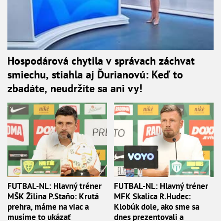
Hospodárová chytila v správach záchvat
smiechu, stiahla aj Ďurianovú: Keď to
zbadáte, neudržíte sa ani vy!
FUTBAL-NL: Hlavný tréner
FUTBAL-NL: Hlavný tréner
MŠK Žilina P.Staňo: Krutá
MFK Skalica R.Hudec:
prehra, máme na viac a
Klobúk dole, ako sme sa
musíme to ukázať
dnes prezentovali a