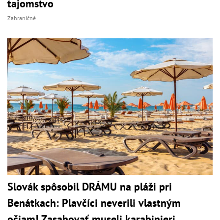
tajomstvo
Zahraničné
Slovák spôsobil DRÁMU na pláži pri
Benátkach: Plavčíci neverili vlastným
očiam! Zasahovať museli karabinieri