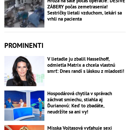
Hrôza na sále počas operácie: DESIVÉ
ZÁBERY počas zemetrasenia!
Sestričky lietali vzduchom, lekári sa
vrhli na pacienta
PROMINENTI
V lietadle ju zbalil Hasselhoff,
odmietla Matrix a chcela vlastnú
smrť: Dnes randí s láskou z mladosti!
Hospodárová chytila v správach
záchvat smiechu, stiahla aj
Ďurianovú: Keď to zbadáte,
neudržíte sa ani vy!
Misska Vojtasová vyťahuje sexi