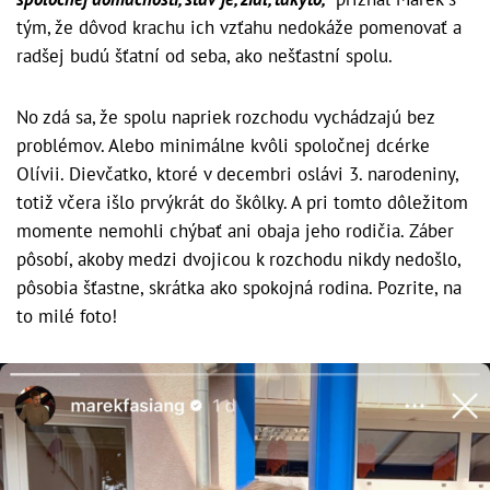
tým, že dôvod krachu ich vzťahu nedokáže pomenovať a
radšej budú šťatní od seba, ako nešťastní spolu.
No zdá sa, že spolu napriek rozchodu vychádzajú bez
problémov. Alebo minimálne kvôli spoločnej dcérke
Olívii. Dievčatko, ktoré v decembri oslávi 3. narodeniny,
totiž včera išlo prvýkrát do škôlky. A pri tomto dôležitom
momente nemohli chýbať ani obaja jeho rodičia. Záber
pôsobí, akoby medzi dvojicou k rozchodu nikdy nedošlo,
pôsobia šťastne, skrátka ako spokojná rodina. Pozrite, na
to milé foto!