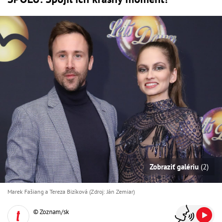
Zobraziť galériu
(2)
Marek Fašiang a Tereza Bizíková (Zdroj: Ján Zemiar)
© Zoznam/sk