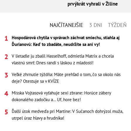
prvýkrát vyhrali v Žiline
NAJČÍTANEJŠIE
3 DNI
TÝŽDEŇ
Hospodárová chytila v správach záchvat smiechu, stiahla aj
Ďurianovú: Keď to zbadáte, neudržíte sa ani vy!
V lietadle ju zbalil Hasselhoff, odmietla Matrix a chcela
vlastnú smrť: Dnes randí s láskou z mladosti!
Veľké zhrnutie týždňa: Máte prehľad o tom, čo sa okolo nás
deje? Otestuje sa v KVÍZE
Misska Vojtasová vyťahuje sexi zbrane: Horúce zábery
dokonalého zadočku a... Uf, hore bez!
Ďalší útok medveďa pri Martine: V Sučanoch dohrýzol muža,
utrpel úraz hlavy a hrudníka!