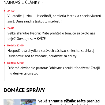
NAJNOVŠIE ČLÁNKY
24:10
V lietadle ju zbalil Hasselhoff, odmietla Matrix a chcela vlastnú
smrť: Dnes randí s láskou z mladosti!
24:01
Veľké zhrnutie týždňa: Máte prehľad o tom, čo sa okolo nás
deje? Otestuje sa v KVÍZE
Nedeľa 22:00
Hospodárová chytila v správach záchvat smiechu, stiahla aj
Ďurianovú: Keď to zbadáte, neudržíte sa ani vy!
Nedeľa 22:00
Príšerné obvinenie pastora: Pohlavne zneužil tínedžera! Zatajil
mu desivé tajomstvo
DOMÁCE SPRÁVY
Veľké zhrnutie týždňa: Máte prehľad