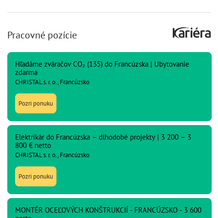
Pracovné pozície
Hľadáme zváračov CO₂ (135) do Francúzska | Ubytovanie
zdarma
CHRISTAL s. r. o., Francúzsko
Pozri ponuku
Elektrikár do Francúzska – dlhodobé projekty | 3 200 – 3
800 € netto
CHRISTAL s. r. o., Francúzsko
Pozri ponuku
MONTÉR OCEĽOVÝCH KONŠTRUKCIÍ - FRANCÚZSKO - 3 600