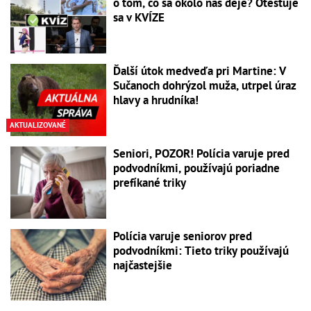
o tom, čo sa okolo nás deje? Otestuje
sa v KVÍZE
Ďalší útok medveďa pri Martine: V
Sučanoch dohrýzol muža, utrpel úraz
hlavy a hrudníka!
AKTUALIZOVANÉ
Seniori, POZOR! Polícia varuje pred
podvodníkmi, používajú poriadne
prefíkané triky
Polícia varuje seniorov pred
podvodníkmi: Tieto triky používajú
najčastejšie