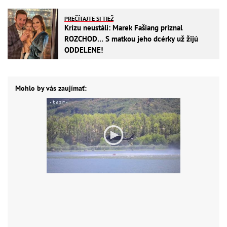
PREČÍTAJTE SI TIEŽ
Krízu neustáli: Marek Fašiang priznal
ROZCHOD… S matkou jeho dcérky už žijú
ODDELENE!
Mohlo by vás zaujímať: