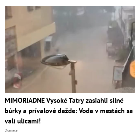
MIMORIADNE Vysoké Tatry zasiahli silné
búrky a prívalové dažde: Voda v mestách sa
valí ulicami!
Domáce