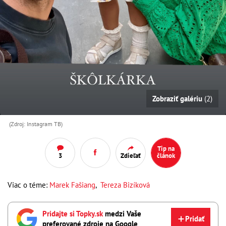
Zobraziť galériu
(2)
(Zdroj: Instagram TB)
Tip na
3
Zdieľať
článok
Viac o téme:
Marek Fašiang
,
Tereza Bizíková
Pridajte si Topky.sk
medzi Vaše
Pridať
preferované zdroje na Google