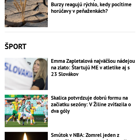
Burzy reagujú rýchlo, kedy pocítime
horúčavy v peňaženkách?
ŠPORT
Emma Zapletalová najväčšou nádejou
na zlato: Štartujú ME v atletike aj s
23 Slovákov
Skalica potvrdzuje dobrú formu na
začiatku sezóny: V Žiline zvíťazila o
dva góly
Smútok v NBA: Zomrel jeden z