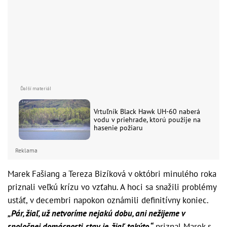
Vrtuľník Black Hawk UH-60 naberá
vodu v priehrade, ktorú použije na
hasenie požiaru
Reklama
Marek Fašiang a Tereza Bizíková v októbri minulého roka
priznali veľkú krízu vo vzťahu. A hoci sa snažili problémy
ustáť, v decembri napokon oznámili definitívny koniec.
„Pár, žiaľ, už netvoríme nejakú dobu, ani nežijeme v
spoločnej domácnosti, stav je, žiaľ, takýto,“
priznal Marek s