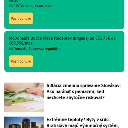
netto
CHRISTAL s. r. o., Francúzsko
Pozri ponuku
McDonald's Budča hľadá študentov (brigáda) od 531,75€ do
669,55€/mes.
McDonald's, Slovenská republika
Pozri ponuku
Inflácia zmenila správanie Slovákov:
Ako narábať s peniazmi, keď
nechcete zbytočne riskovať?
Extrémne teploty? Byty v srdci
Bratislavy majú výnimočný systém,