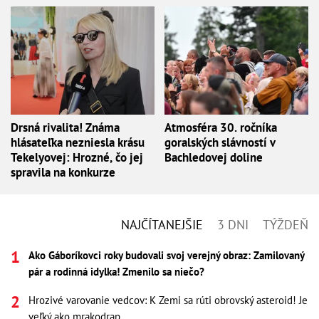
Drsná rivalita! Známa
Atmosféra 30. ročníka
hlásateľka nezniesla krásu
goralských slávností v
Tekelyovej: Hrozné, čo jej
Bachledovej doline
spravila na konkurze
NAJČÍTANEJŠIE
3 DNI
TÝŽDEŇ
Ako Gáboríkovci roky budovali svoj verejný obraz: Zamilovaný
pár a rodinná idylka! Zmenilo sa niečo?
Hrozivé varovanie vedcov: K Zemi sa rúti obrovský asteroid! Je
veľký ako mrakodrap