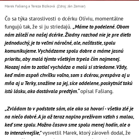
Marek Fašiang a Tereza Bizíková (Zdroj: Ján Zemiar)
Čo sa týka staroslivosti o dcérku Olíviu, momentálne
fungujú tak, že si ju striedajú.
„Máme to podelené. Obom
nám záleží na našej dcérke.
Žiadny rozchod nie je pre dieťa
jednoduchý, je to veľmi náročné, ale, našťastie, spolu
komunikujeme. Vychádzame spolu dobre a máme jasnú
prioritu, aby malá týmto všetkým trpela čím najmenej.
Naozaj nám to zatiaľ vychádza a malú si striedame. Vždy,
keď mám aspoň chvíľku voľno, som s dcérou, prespáva aj u
mňa aj u Terky, snažíme sa jej, síce oddelene, poskytnúť takú
istú lásku, ako dostávala predtým.“
opísal Fašiang.
„Zvládam to v podstate sám, ale ako sa hovorí - všetko zlé je
na niečo dobré. A ja až teraz naplno prežívam vzťah s malou,
keď sme spolu. Možno časovo sme spolu menej hodín, ale o
to intenzívnejšie,"
vysvetlil Marek, ktorý zároveň dodal, že