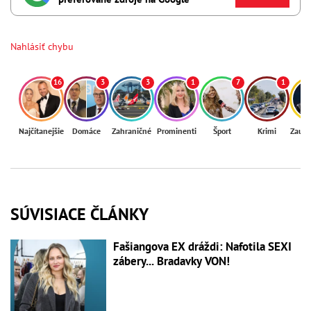
Nahlásiť chybu
16
3
3
1
7
1
Najčítanejšie
Domáce
Zahraničné
Prominenti
Šport
Krimi
Zaují
SÚVISIACE ČLÁNKY
Fašiangova EX dráždi: Nafotila SEXI
zábery... Bradavky VON!