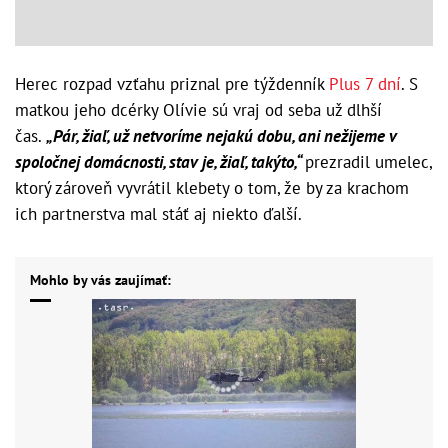
Herec rozpad vzťahu priznal pre týždenník
Plus 7 dní
. S
matkou jeho dcérky Olívie sú vraj od seba už dlhší
čas.
„Pár, žiaľ, už netvoríme nejakú dobu, ani nežijeme v
spoločnej domácnosti, stav je, žiaľ, takýto,“
prezradil umelec,
ktorý zároveň vyvrátil klebety o tom, že by za krachom
ich partnerstva mal stáť aj niekto ďalší.
Mohlo by vás zaujímať: