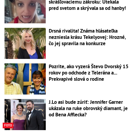
skrášľovaciemu zákroku: Utekala
pred svetom a skrývala sa od hanby!
Drsná rivalita! Známa hlásateľka
nezniesla krásu Tekelyovej: Hrozné,
čo jej spravila na konkurze
Pozrite, ako vyzerá Števo Dvorský 15
rokov po odchode z Telerána a...
Prekvapivé slová o rodine
J.Lo asi bude zúriť: Jennifer Garner
ukázala na ruke obrovský diamant, je
od Bena Afflecka?
FOTO