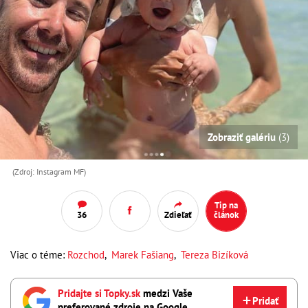
Zobraziť galériu
(3)
(Zdroj: Instagram MF)
Tip na
36
Zdieľať
článok
Viac o téme:
Rozchod
,
Marek Fašiang
,
Tereza Bizíková
Pridajte si Topky.sk
medzi Vaše
Pridať
preferované zdroje na Google