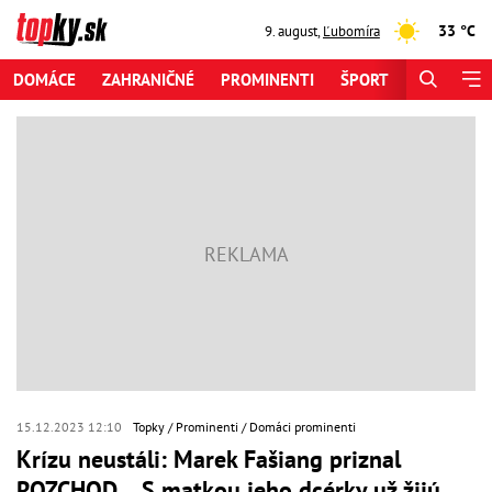
33 °C
9. august
,
Ľubomíra
DOMÁCE
ZAHRANIČNÉ
PROMINENTI
ŠPORT
ZAUJÍMAV
15.12.2023 12:10
Topky
Prominenti
Domáci prominenti
Krízu neustáli: Marek Fašiang priznal
ROZCHOD… S matkou jeho dcérky už žijú