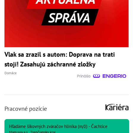
Vlak sa zrazil s autom: Doprava na trati
stojí! Zasahujú záchranné zložky
Domáce
Pracovné pozície
Hľadáme šikovných zváračov hliníka (m/ž) - Čachtice
Manuvia a.s., Trenčiansky kraj