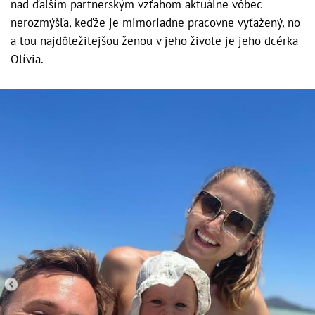
nad ďalším partnerským vzťahom aktuálne vôbec
nerozmýšľa, keďže je mimoriadne pracovne vyťažený, no
a tou najdôležitejšou ženou v jeho živote je jeho dcérka
Olívia.