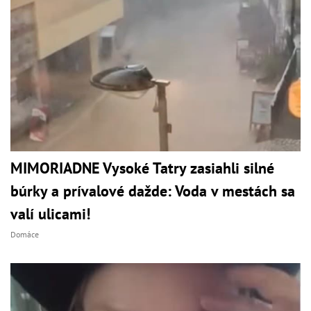
MIMORIADNE Vysoké Tatry zasiahli silné
búrky a prívalové dažde: Voda v mestách sa
valí ulicami!
Domáce