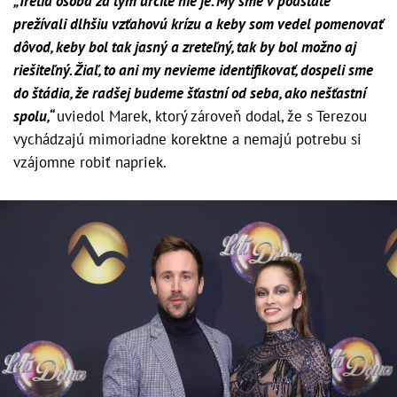
„Tretia osoba za tým určite nie je. My sme v podstate
prežívali dlhšiu vzťahovú krízu a keby som vedel pomenovať
dôvod, keby bol tak jasný a zreteľný, tak by bol možno aj
riešiteľný. Žiaľ, to ani my nevieme identifikovať, dospeli sme
do štádia, že radšej budeme šťastní od seba, ako nešťastní
spolu,“
uviedol Marek, ktorý zároveň dodal, že s Terezou
vychádzajú mimoriadne korektne a nemajú potrebu si
vzájomne robiť napriek.