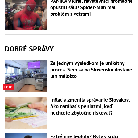
PANIKA v kine, návštevníci hromadne
opustili sálu! Spider-Man mal
problém s vetrami
DOBRÉ SPRÁVY
Za jedným výsledkom je unikátny
proces: Sem sa na Slovensku dostane
len málokto
FOTO
Inflácia zmenila správanie Slovákov:
Ako narábať s peniazmi, keď
nechcete zbytočne riskovať?
Extrémne teploty? Byty v srdci