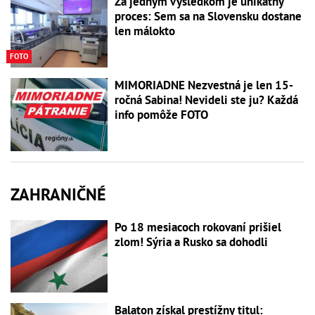
Za jedným výsledkom je unikátny
proces: Sem sa na Slovensku dostane
len málokto
FOTO
MIMORIADNE Nezvestná je len 15-
ročná Sabina! Nevideli ste ju? Každá
info pomôže FOTO
ZAHRANIČNÉ
Po 18 mesiacoch rokovaní prišiel
zlom! Sýria a Rusko sa dohodli
Balaton získal prestížny titul: