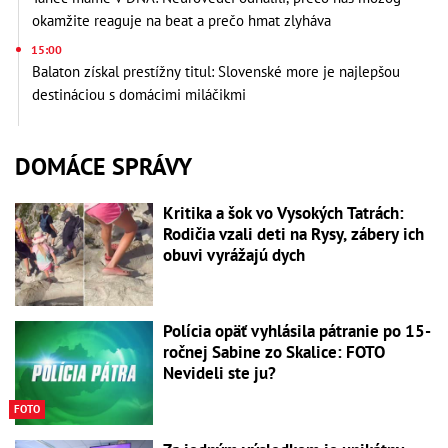
okamžite reaguje na beat a prečo hmat zlyháva
15:00
Balaton získal prestížny titul: Slovenské more je najlepšou
destináciou s domácimi miláčikmi
DOMÁCE SPRÁVY
Kritika a šok vo Vysokých Tatrách:
Rodičia vzali deti na Rysy, zábery ich
obuvi vyrážajú dych
Polícia opäť vyhlásila pátranie po 15-
ročnej Sabine zo Skalice: FOTO
Nevideli ste ju?
FOTO