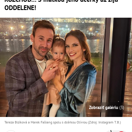
ODDELENE!
Zobraziť galériu
(3)
Tereza Bizíková a Marek Fašiang spolu s dcérkou Olíviou (Zdroj: Instagram T.B.)