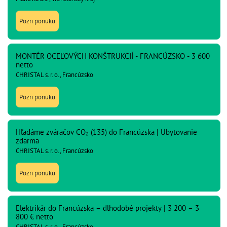
Pozri ponuku
MONTÉR OCEĽOVÝCH KONŠTRUKCIÍ - FRANCÚZSKO - 3 600
netto
CHRISTAL s. r. o., Francúzsko
Pozri ponuku
Hľadáme zváračov CO₂ (135) do Francúzska | Ubytovanie
zdarma
CHRISTAL s. r. o., Francúzsko
Pozri ponuku
Elektrikár do Francúzska – dlhodobé projekty | 3 200 – 3
800 € netto
CHRISTAL s. r. o., Francúzsko