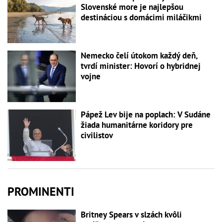
Slovenské more je najlepšou
destináciou s domácimi miláčikmi
Nemecko čelí útokom každý deň,
tvrdí minister: Hovorí o hybridnej
vojne
Pápež Lev bije na poplach: V Sudáne
žiada humanitárne koridory pre
civilistov
PROMINENTI
Britney Spears v slzách kvôli