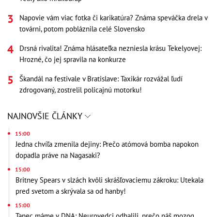
Napovie vám viac fotka či karikatúra? Známa speváčka drela v
továrni, potom pobláznila celé Slovensko
Drsná rivalita! Známa hlásateľka nezniesla krásu Tekelyovej:
Hrozné, čo jej spravila na konkurze
Škandál na festivale v Bratislave: Taxikár rozvážal ľudí
zdrogovaný, zostrelil policajnú motorku!
NAJNOVŠIE ČLÁNKY
15:00
Jedna chvíľa zmenila dejiny: Prečo atómová bomba napokon
dopadla práve na Nagasaki?
15:00
Britney Spears v slzách kvôli skrášľovaciemu zákroku: Utekala
pred svetom a skrývala sa od hanby!
15:00
Tanec máme v DNA: Neurovedci odhalili, prečo náš mozog