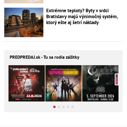
Extrémne teploty? Byty v srdci
Bratislavy majú výnimočný systém,
ktorý ešte aj šetrí náklady
PREDPREDAJ
.sk - Tu sa rodia zážitky