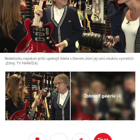
Redaktorku napokon prišli upokojiť Adela s Danom, ktorí jej celú situáciu vysvetlili.
(Zdroj: TV MARKÍZA)
Zobraziť galériu
(4)
Tip na