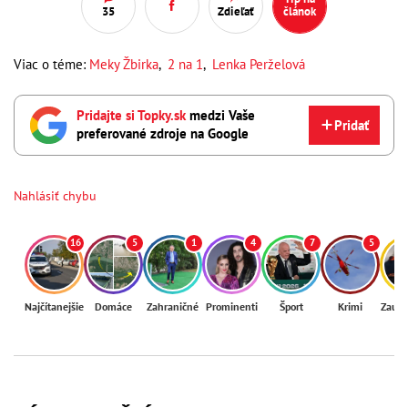
35
Zdieľať
článok
Viac o téme:
Meky Žbirka
,
2 na 1
,
Lenka Perželová
Pridajte si Topky.sk
medzi Vaše
Pridať
preferované zdroje na Google
Nahlásiť chybu
16
5
1
4
7
5
Najčítanejšie
Domáce
Zahraničné
Prominenti
Šport
Krimi
Zaují