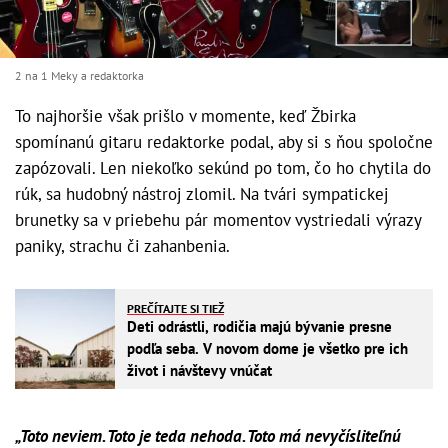
2 na 1 Meky a redaktorka
To najhoršie však prišlo v momente, keď Žbirka
spomínanú gitaru redaktorke podal, aby si s ňou spoločne
zapózovali. Len niekoľko sekúnd po tom, čo ho chytila do
rúk, sa hudobný nástroj zlomil. Na tvári sympatickej
brunetky sa v priebehu pár momentov vystriedali výrazy
paniky, strachu či zahanbenia.
PREČÍTAJTE SI TIEŽ
Deti odrástli, rodičia majú bývanie presne
podľa seba. V novom dome je všetko pre ich
život i návštevy vnúčat
„Toto neviem. Toto je teda nehoda. Toto má nevyčísliteľnú