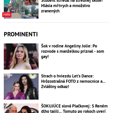
Študent strieľal na strednej škole!
Hlásia mŕtvych a množstvo
zranených
FOTO
PROMINENTI
Šok v rodine Angeliny Jolie: Po
rozvode s manželkou priznal - som
gay!
Strach o hviezdu Let's Dance:
Hrôzostrašná FOTO z nemocnice a...
Zvláštny odkaz!
ŠOKUJÚCE slová Plačkovej: S Reném
dlho tajili... Tomuto po rokoch uverí