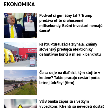
EKONOMIKA
Podvod či geniálny ťah? Trump
predáva elite drahocenné
milisekundy. Bežní investori nemajú
šancu!
Reštrukturalizácia zlyhala. Známy
slovenský predajca elektroniky
definitívne končí a mieri k bankrotu
Čo sa deje na diaľnici, kým stojíte v
kolóne? Takto pracujú cestári počas
letnej údržby! (foto)
VÚB banka zápasila s veľkým
výpadkom: Klienti sa nevedeli dostať