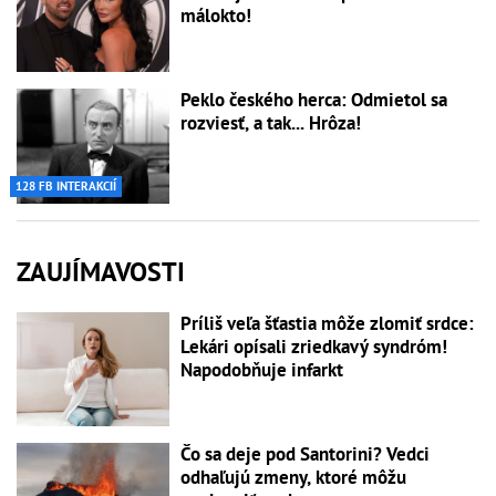
málokto!
Peklo českého herca: Odmietol sa
rozviesť, a tak... Hrôza!
128 FB INTERAKCIÍ
ZAUJÍMAVOSTI
Príliš veľa šťastia môže zlomiť srdce:
Lekári opísali zriedkavý syndróm!
Napodobňuje infarkt
Čo sa deje pod Santorini? Vedci
odhaľujú zmeny, ktoré môžu