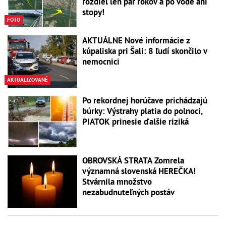
rozdiel len pár rokov a po vode ani
stopy!
FOTO
AKTUÁLNE Nové informácie z
kúpaliska pri Šali: 8 ľudí skončilo v
nemocnici
AKTUALIZOVANÉ
Po rekordnej horúčave prichádzajú
búrky: Výstrahy platia do polnoci,
PIATOK prinesie ďalšie riziká
OBROVSKÁ STRATA Zomrela
významná slovenská HEREČKA!
Stvárnila množstvo
nezabudnuteľných postáv