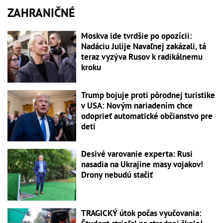
ZAHRANIČNÉ
Moskva ide tvrdšie po opozícii:
Nadáciu Julije Navaľnej zakázali, tá
teraz vyzýva Rusov k radikálnemu
kroku
Trump bojuje proti pôrodnej turistike
v USA: Novým nariadením chce
odoprieť automatické občianstvo pre
deti
Desivé varovanie experta: Rusi
nasadia na Ukrajine masy vojakov!
Drony nebudú stačiť
TRAGICKÝ útok počas vyučovania: