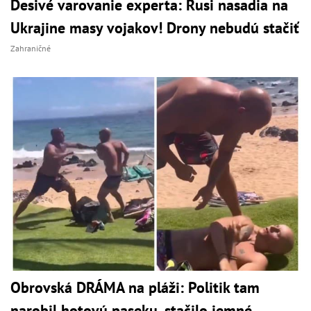
Desivé varovanie experta: Rusi nasadia na
Ukrajine masy vojakov! Drony nebudú stačiť
Zahraničné
Obrovská DRÁMA na pláži: Politik tam
narobil hotovú paseku, stačilo jemné