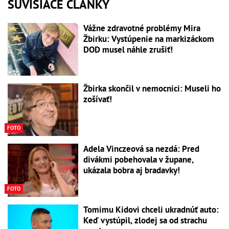
SÚVISIACE ČLÁNKY
Vážne zdravotné problémy Mira
Žbirku: Vystúpenie na markizáckom
DOD musel náhle zrušiť!
Žbirka skončil v nemocnici: Museli ho
zošívať!
FOTO
Adela Vinczeová sa nezdá: Pred
divákmi pobehovala v župane,
ukázala bobra aj bradavky!
FOTO
Tomimu Kidovi chceli ukradnúť auto:
Keď vystúpil, zlodej sa od strachu