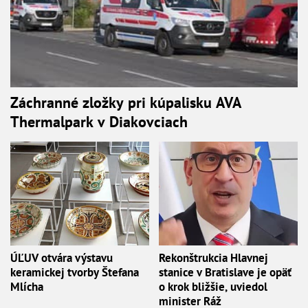
Záchranné zložky pri kúpalisku AVA
Thermalpark v Diakovciach
ÚĽUV otvára výstavu
Rekonštrukcia Hlavnej
keramickej tvorby Štefana
stanice v Bratislave je opäť
Mlícha
o krok bližšie, uviedol
minister Ráž