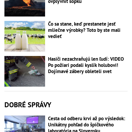
ovplyvniť sopku
Čo sa stane, keď prestanete jesť
mliečne výrobky? Toto by ste mali
vedieť
Hasiči nezachraňujú len ľudí: VIDEO
Po požiari podali kyslík holubovi!
Dojímavé zábery obleteli svet
DOBRÉ SPRÁVY
Cesta od odberu krvi až po výsledok:
Unikátny pohľad do špičkového
laboratória na Slovensku