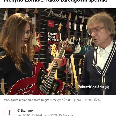
Zobraziť galériu
(4)
Markizácka redaktorka zlomila gitaru Mekyho Žbirku! (Zdroj: TV MARKÍZA)
© Zoznam/
nia,
FOTO
: TV Markíza ; VIDEO: TV Markíza