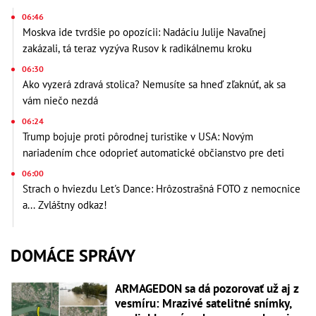
06:46
Moskva ide tvrdšie po opozícii: Nadáciu Julije Navaľnej
zakázali, tá teraz vyzýva Rusov k radikálnemu kroku
06:30
Ako vyzerá zdravá stolica? Nemusíte sa hneď zľaknúť, ak sa
vám niečo nezdá
06:24
Trump bojuje proti pôrodnej turistike v USA: Novým
nariadením chce odoprieť automatické občianstvo pre deti
06:00
Strach o hviezdu Let's Dance: Hrôzostrašná FOTO z nemocnice
a... Zvláštny odkaz!
DOMÁCE SPRÁVY
ARMAGEDON sa dá pozorovať už aj z
vesmíru: Mrazivé satelitné snímky,