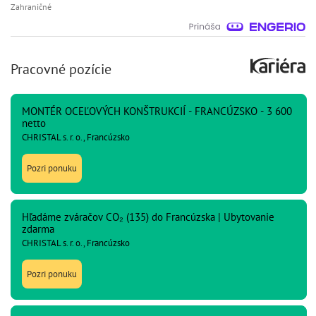
Zahraničné
Pracovné pozície
MONTÉR OCEĽOVÝCH KONŠTRUKCIÍ - FRANCÚZSKO - 3 600
netto
CHRISTAL s. r. o., Francúzsko
Pozri ponuku
Hľadáme zváračov CO₂ (135) do Francúzska | Ubytovanie
zdarma
CHRISTAL s. r. o., Francúzsko
Pozri ponuku