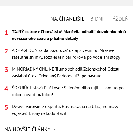
NAJČÍTANEJŠIE
3 DNI
TÝŽDEŇ
TAJNÝ ostrov v Chorvátsku! Manželia odhalili dovolenku plnú
neviazaného sexu a pikatné detaily
ARMAGEDON sa dá pozorovať už aj z vesmíru: Mrazivé
satelitné snímky, rozdiel len pár rokov a po vode ani stopy!
MIMORIADNY ONLINE Trump schladil Zelenského! Odesu
zasiahol útok: Odvolaný Fedorov túži po návrate
ŠOKUJÚCE slová Plačkovej: S Reném dlho tajili... Tomuto po
rokoch uverí málokto!
Desivé varovanie experta: Rusi nasadia na Ukrajine masy
vojakov! Drony nebudú stačiť
NAJNOVŠIE ČLÁNKY