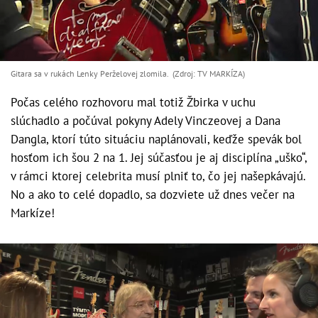
Gitara sa v rukách Lenky Perželovej zlomila. (Zdroj: TV MARKÍZA)
Počas celého rozhovoru mal totiž Žbirka v uchu
slúchadlo a počúval pokyny Adely Vinczeovej a Dana
Dangla, ktorí túto situáciu naplánovali, keďže spevák bol
hosťom ich šou 2 na 1. Jej súčasťou je aj disciplína „uško“,
v rámci ktorej celebrita musí plniť to, čo jej našepkávajú.
No a ako to celé dopadlo, sa dozviete už dnes večer na
Markíze!