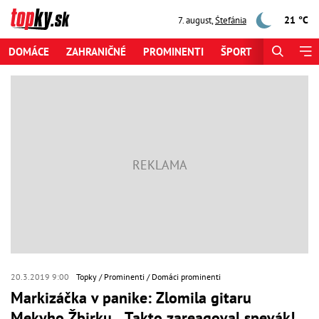
21 °C
7. august
,
Štefánia
DOMÁCE
ZAHRANIČNÉ
PROMINENTI
ŠPORT
ZAUJÍMAV
20.3.2019 9:00
Topky
Prominenti
Domáci prominenti
Markizáčka v panike: Zlomila gitaru
Mekyho Žbirku... Takto zareagoval spevák!