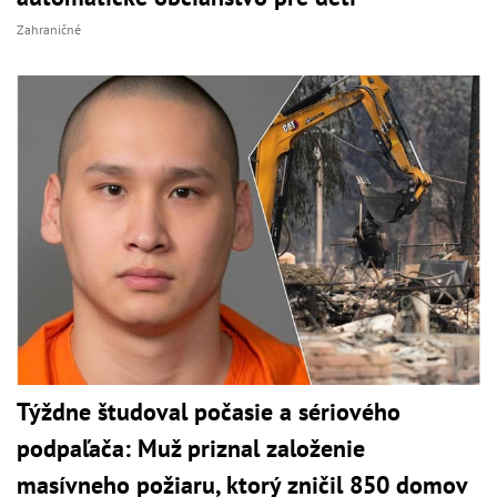
Zahraničné
Týždne študoval počasie a sériového
podpaľača: Muž priznal založenie
masívneho požiaru, ktorý zničil 850 domov