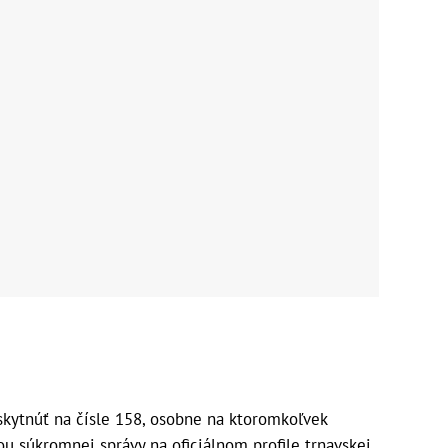
kytnúť na čísle 158, osobne na ktoromkoľvek
u súkromnej správy na oficiálnom profile trnavskej