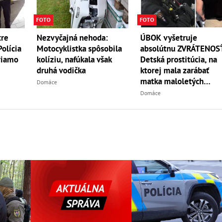
FOTO
FOTO
tre
Nezvyčajná nehoda:
ÚBOK vyšetruje
olícia
Motocyklistka spôsobila
absolútnu ZVRÁTENOS
riamo
kolíziu, nafúkala však
Detská prostitúcia, na
druhá vodička
ktorej mala zarábať
matka maloletých
Domáce
dievčat!
Domáce