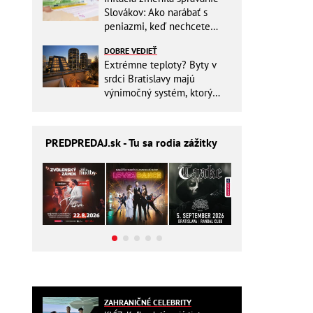
Slovákov: Ako narábať s
peniazmi, keď nechcete
zbytočne riskovať?
DOBRE VEDIEŤ
Extrémne teploty? Byty v
srdci Bratislavy majú
výnimočný systém, ktorý
ešte aj šetrí náklady
PREDPREDAJ
.sk - Tu sa rodia zážitky
ZAHRANIČNÉ CELEBRITY