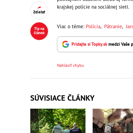
krajskej polície na sociálnej sieti.
Zdieľať
Viac o téme:
Polícia
,
Pátranie
,
Jar
Tip na
článok
Pridajte si Topky.sk
medzi Vaše p
Nahlásiť chybu
SÚVISIACE ČLÁNKY