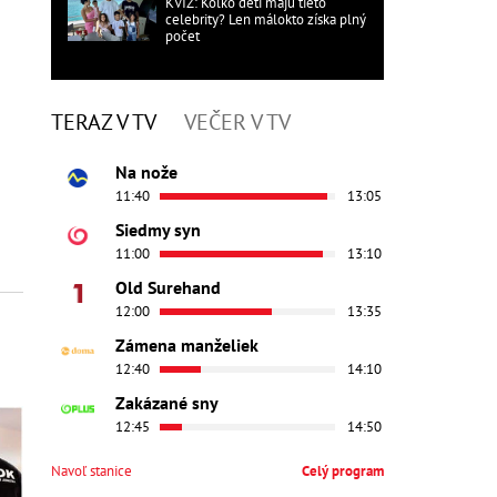
KVÍZ: Koľko detí majú tieto
celebrity? Len málokto získa plný
počet
TERAZ V TV
VEČER V TV
Na nože
11:40
13:05
Siedmy syn
11:00
13:10
Old Surehand
12:00
13:35
Zámena manželiek
12:40
14:10
Zakázané sny
12:45
14:50
Navoľ stanice
Celý program