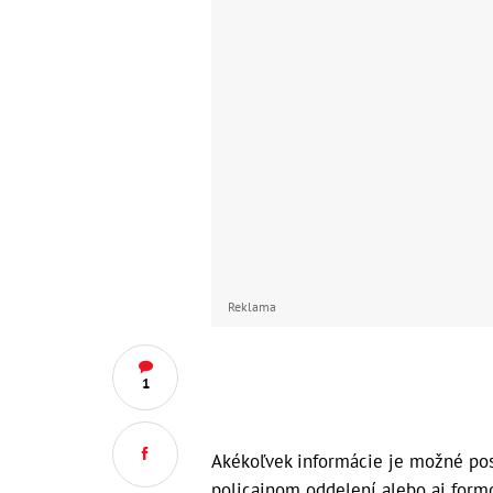
Reklama
1
Akékoľvek informácie je možné pos
policajnom oddelení alebo aj formo