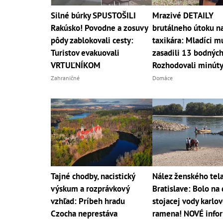
Silné búrky SPUSTOŠILI
Mrazivé DETAILY
Rakúsko! Povodne a zosuvy
brutálneho útoku n
pôdy zablokovali cesty:
taxikára: Mladíci m
Turistov evakuovali
zasadili 13 bodných
VRTUĽNÍKOM
Rozhodovali minút
Zahraničné
Domáce
Tajné chodby, nacistický
Nález ženského tela
výskum a rozprávkový
Bratislave: Bolo na
vzhľad: Príbeh hradu
stojacej vody karlo
Czocha neprestáva
ramena! NOVÉ info