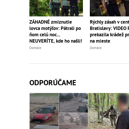
ZÁHADNÉ zmiznutie
Rýchly zásah v cen
lovca motýľov: Pátrali po
Bratislavy: VIDEO P
ňom celú noc...
prekazila krádež p
NEUVERÍTE, kde ho našli!
na mieste
Domáce
Domáce
ODPORÚČAME