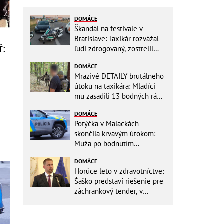
DOMÁCE
Škandál na festivale v
Bratislave: Taxikár rozvážal
Ť:
ľudí zdrogovaný, zostrelil
policajnú motorku!
DOMÁCE
Mrazivé DETAILY brutálneho
útoku na taxikára: Mladíci
mu zasadili 13 bodných rán!
Rozhodovali minúty
DOMÁCE
Potýčka v Malackách
skončila krvavým útokom:
Muža po bodnutím
neznámym predmetom
DOMÁCE
odviezli do nemocnice
Horúce leto v zdravotníctve:
Šaško predstaví riešenie pre
záchrankový tender, v
nemocniciach už montujú
klimatizácie