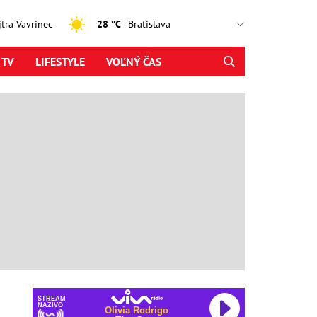
ajtra Vavrinec
28 °C
 TV
LIFESTYLE
VOĽNÝ ČAS
STREAM
NAŽIVO
Olivia Rodrigo