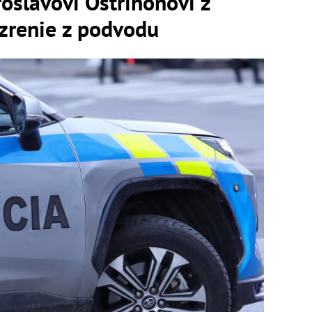
roslavovi Ostrihoňovi z
ozrenie z podvodu