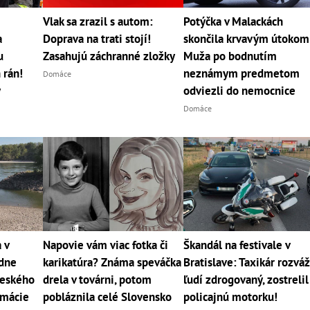
Vlak sa zrazil s autom:
Potýčka v Malackách
a
Doprava na trati stojí!
skončila krvavým útokom
u
Zasahujú záchranné zložky
Muža po bodnutím
 rán!
neznámym predmetom
Domáce
y
odviezli do nemocnice
Domáce
 v
Napovie vám viac fotka či
Škandál na festivale v
 dne
karikatúra? Známa speváčka
Bratislave: Taxikár rozváž
veského
drela v továrni, potom
ľudí zdrogovaný, zostrelil
rmácie
pobláznila celé Slovensko
policajnú motorku!