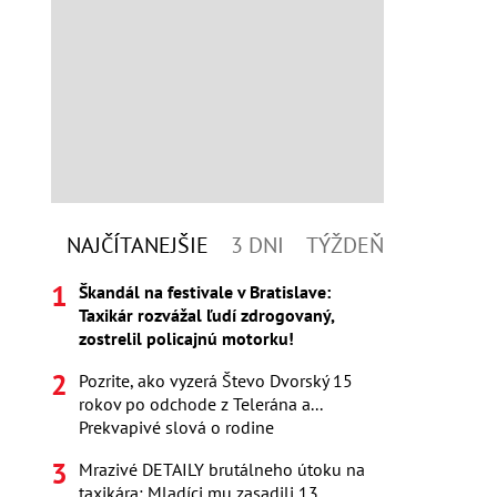
NAJČÍTANEJŠIE
3 DNI
TÝŽDEŇ
Škandál na festivale v Bratislave:
Taxikár rozvážal ľudí zdrogovaný,
zostrelil policajnú motorku!
Pozrite, ako vyzerá Števo Dvorský 15
rokov po odchode z Telerána a...
Prekvapivé slová o rodine
Mrazivé DETAILY brutálneho útoku na
taxikára: Mladíci mu zasadili 13