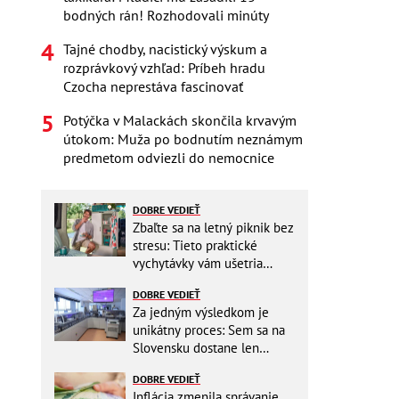
bodných rán! Rozhodovali minúty
Tajné chodby, nacistický výskum a
rozprávkový vzhľad: Príbeh hradu
Czocha neprestáva fascinovať
Potýčka v Malackách skončila krvavým
útokom: Muža po bodnutím neznámym
predmetom odviezli do nemocnice
DOBRE VEDIEŤ
Zbaľte sa na letný piknik bez
stresu: Tieto praktické
vychytávky vám ušetria
miesto v batohu!
DOBRE VEDIEŤ
Za jedným výsledkom je
unikátny proces: Sem sa na
Slovensku dostane len
málokto
DOBRE VEDIEŤ
Inflácia zmenila správanie