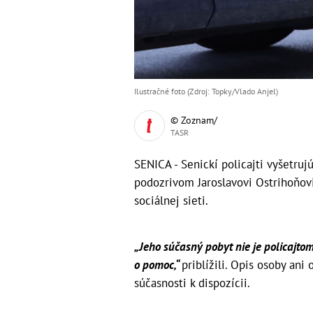
Ilustračné foto (Zdroj: Topky/Vlado Anjel)
© Zoznam/
TASR
SENICA - Senickí policajti vyšetrujú
podozrivom Jaroslavovi Ostrihoňovi
sociálnej sieti.
„Jeho súčasný pobyt nie je policajto
o pomoc,“
priblížili. Opis osoby ani
súčasnosti k dispozícii.