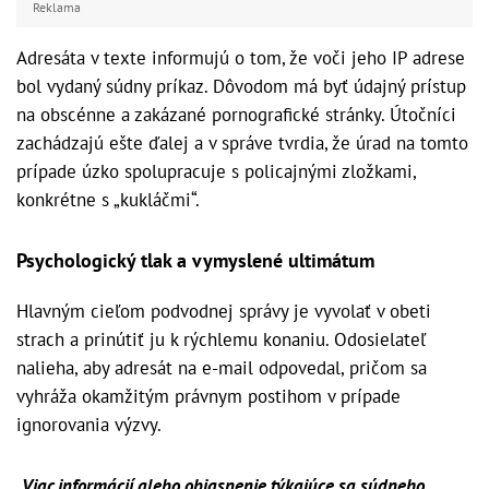
Reklama
Adresáta v texte informujú o tom, že voči jeho IP adrese
bol vydaný súdny príkaz. Dôvodom má byť údajný prístup
na obscénne a zakázané pornografické stránky. Útočníci
zachádzajú ešte ďalej a v správe tvrdia, že úrad na tomto
prípade úzko spolupracuje s policajnými zložkami,
konkrétne s „kukláčmi“.
Psychologický tlak a vymyslené ultimátum
Hlavným cieľom podvodnej správy je vyvolať v obeti
strach a prinútiť ju k rýchlemu konaniu. Odosielateľ
nalieha, aby adresát na e-mail odpovedal, pričom sa
vyhráža okamžitým právnym postihom v prípade
ignorovania výzvy.
„Viac informácií alebo objasnenie týkajúce sa súdneho