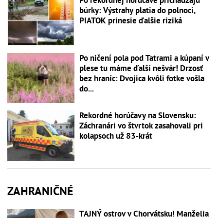
búrky: Výstrahy platia do polnoci,
PIATOK prinesie ďalšie riziká
Po ničení pola pod Tatrami a kúpaní v
plese tu máme ďalší nešvár! Drzosť
bez hraníc: Dvojica kvôli fotke vošla
do...
Rekordné horúčavy na Slovensku:
Záchranári vo štvrtok zasahovali pri
kolapsoch už 83-krát
ZAHRANIČNÉ
TAJNÝ ostrov v Chorvátsku! Manželia