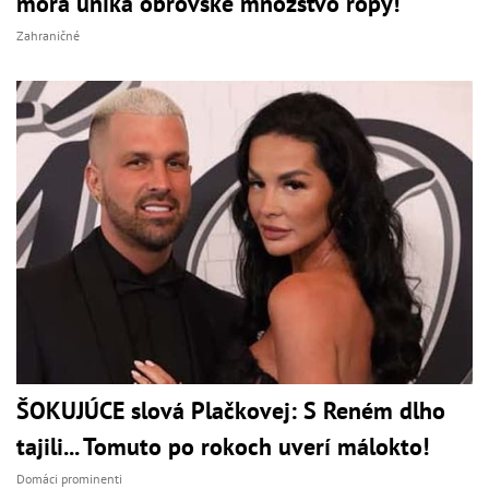
mora uniká obrovské množstvo ropy!
Zahraničné
ŠOKUJÚCE slová Plačkovej: S Reném dlho
tajili... Tomuto po rokoch uverí málokto!
Domáci prominenti