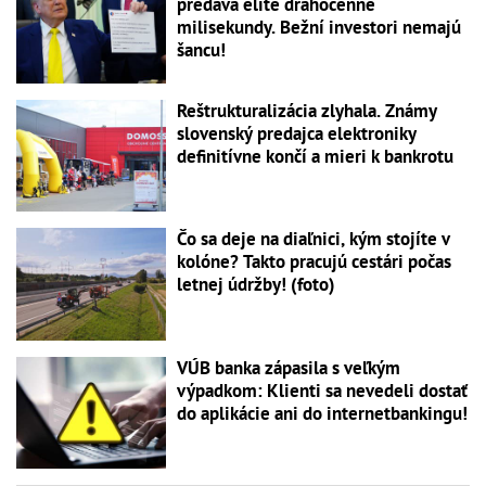
predáva elite drahocenné
milisekundy. Bežní investori nemajú
šancu!
Reštrukturalizácia zlyhala. Známy
slovenský predajca elektroniky
definitívne končí a mieri k bankrotu
Čo sa deje na diaľnici, kým stojíte v
kolóne? Takto pracujú cestári počas
letnej údržby! (foto)
VÚB banka zápasila s veľkým
výpadkom: Klienti sa nevedeli dostať
do aplikácie ani do internetbankingu!