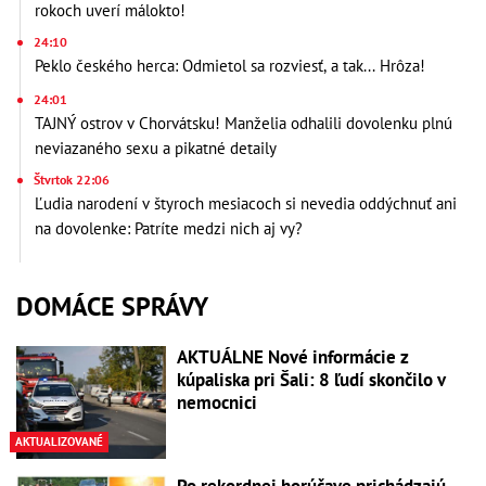
rokoch uverí málokto!
24:10
Peklo českého herca: Odmietol sa rozviesť, a tak... Hrôza!
24:01
TAJNÝ ostrov v Chorvátsku! Manželia odhalili dovolenku plnú
neviazaného sexu a pikatné detaily
Štvrtok 22:06
Ľudia narodení v štyroch mesiacoch si nevedia oddýchnuť ani
na dovolenke: Patríte medzi nich aj vy?
DOMÁCE SPRÁVY
AKTUÁLNE Nové informácie z
kúpaliska pri Šali: 8 ľudí skončilo v
nemocnici
AKTUALIZOVANÉ
Po rekordnej horúčave prichádzajú