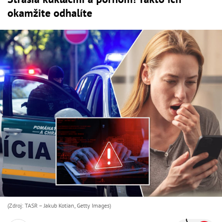
okamžite odhalíte
(Zdroj: TASR – Jakub Kotian, Getty Images)