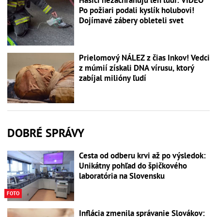
Hasiči nezachraňujú len ľudí: VIDEO
Po požiari podali kyslík holubovi!
Dojímavé zábery obleteli svet
Prielomový NÁLEZ z čias Inkov! Vedci
z múmií získali DNA vírusu, ktorý
zabíjal milióny ľudí
DOBRÉ SPRÁVY
Cesta od odberu krvi až po výsledok:
Unikátny pohľad do špičkového
laboratória na Slovensku
FOTO
Inflácia zmenila správanie Slovákov: