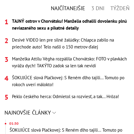
NAJČÍTANEJŠIE
3 DNI
TÝŽDEŇ
TAJNÝ ostrov v Chorvátsku! Manželia odhalili dovolenku plnú
neviazaného sexu a pikatné detaily
Desivé VIDEO len pre silné žalúdky: Chlapca zabilo na
priechode auto! Telo našli o 150 metrov ďalej
Manželka Attilu Végha rozpálila Chorvátsko: FOTO v plavkách
vyráža dych! TAKÝTO zadok sa len tak nevidí
ŠOKUJÚCE slová Plačkovej: S Reném dlho tajili... Tomuto po
rokoch uverí málokto!
Peklo českého herca: Odmietol sa rozviesť, a tak... Hrôza!
NAJNOVŠIE ČLÁNKY
01:30
ŠOKUJÚCE slová Plačkovej: S Reném dlho tajili... Tomuto po