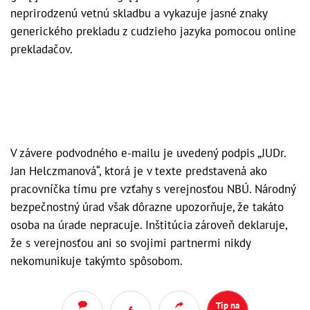
neprirodzenú vetnú skladbu a vykazuje jasné znaky
generického prekladu z cudzieho jazyka pomocou online
prekladačov.
V závere podvodného e-mailu je uvedený podpis „JUDr.
Jan Helczmanová“, ktorá je v texte predstavená ako
pracovníčka tímu pre vzťahy s verejnosťou NBÚ. Národný
bezpečnostný úrad však dôrazne upozorňuje, že takáto
osoba na úrade nepracuje. Inštitúcia zároveň deklaruje,
že s verejnosťou ani so svojimi partnermi nikdy
nekomunikuje takýmto spôsobom.
Tip na