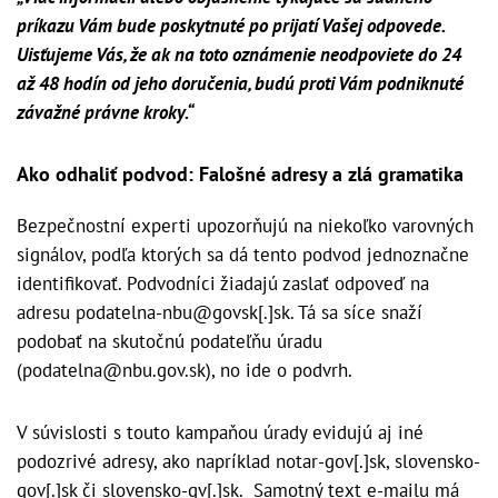
príkazu Vám bude poskytnuté po prijatí Vašej odpovede.
Uisťujeme Vás, že ak na toto oznámenie neodpoviete do 24
až 48 hodín od jeho doručenia, budú proti Vám podniknuté
závažné právne kroky.“
Ako odhaliť podvod: Falošné adresy a zlá gramatika
Bezpečnostní experti upozorňujú na niekoľko varovných
signálov, podľa ktorých sa dá tento podvod jednoznačne
identifikovať. Podvodníci žiadajú zaslať odpoveď na
adresu podatelna-nbu@govsk[.]sk. Tá sa síce snaží
podobať na skutočnú podateľňu úradu
(podatelna@nbu.gov.sk), no ide o podvrh.
V súvislosti s touto kampaňou úrady evidujú aj iné
podozrivé adresy, ako napríklad notar-gov[.]sk, slovensko-
gov[.]sk či slovensko-gv[.]sk. Samotný text e-mailu má