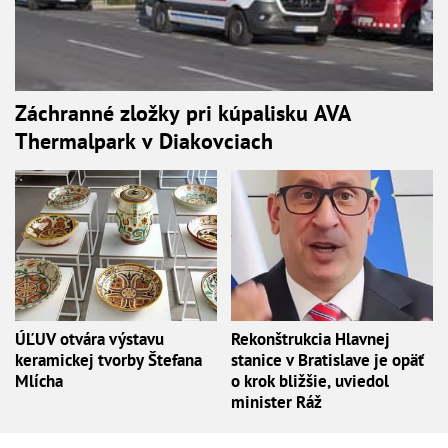
Záchranné zložky pri kúpalisku AVA
Thermalpark v Diakovciach
ÚĽUV otvára výstavu
Rekonštrukcia Hlavnej
keramickej tvorby Štefana
stanice v Bratislave je opäť
Mlícha
o krok bližšie, uviedol
minister Ráž