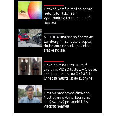
ZAHRANIČNÉ
Otravné komáre možno na vás
neletia len tak: TEST
výskumníkov, čo ich priťahujú
najviac?
ZAHRANIČNÉ
NEHODA luxusného športiaka:
Lamborghini sa rútilo z kopca,
druhé auto dopadlo po čelnej
zrážke horšie
ZAHRANIČNÉ
Dovolenka na H*VNO! Muž
zverejnil VIDEO toalety v Grécku,
kde je papier iba na OKRASU:
Utrieť sa musíte ísť do kuchyne
ZAHRANIČNÉ
Hrozivá predpoveď čínskeho
Nostradama: Vojna, ktorá zničí
starý svetový poriadok! Už sa
viackrát nemýlil