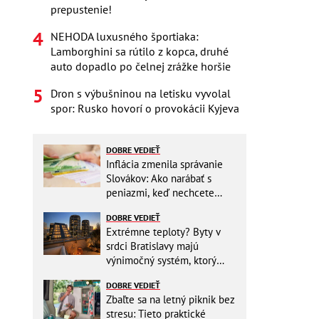
prepustenie!
NEHODA luxusného športiaka:
Lamborghini sa rútilo z kopca, druhé
auto dopadlo po čelnej zrážke horšie
Dron s výbušninou na letisku vyvolal
spor: Rusko hovorí o provokácii Kyjeva
DOBRE VEDIEŤ
Inflácia zmenila správanie
Slovákov: Ako narábať s
peniazmi, keď nechcete
zbytočne riskovať?
DOBRE VEDIEŤ
Extrémne teploty? Byty v
srdci Bratislavy majú
výnimočný systém, ktorý
ešte aj šetrí náklady
DOBRE VEDIEŤ
Zbaľte sa na letný piknik bez
stresu: Tieto praktické