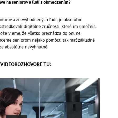
ráve na seniorov a ľudí s obmedzením?
eniorov a znevýhodnených ľudí, je absolútne
stredkovali digitálne zručnosti, ktoré im umožnia
tože vieme, že všetko prechádza do online
 chceme seniorom nejako pomôcť, tak mať základné
obe absolútne nevyhnutné.
O VIDEOROZHOVORE TU: