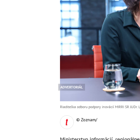
ADVERTORIÁL
Riaditeľka odboru podpory inovácií MIRRI SR JUDr. L
© Zoznam/
Ministerstvo informácií, regionálne