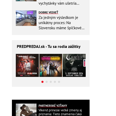
vychytávky vám ušetria
miesto v batohu!
DOBRE VEDIEŤ
Za jedným výsledkom je
unikátny proces: Na
Slovensku máme špičkové
pracovisko
PREDPREDAJ
.sk - Tu sa rodia zážitky
PARTNERSKÉ VZŤAHY
Víkend prinesie veľké zmeny aj
priznania: Tieto znamenia čaká