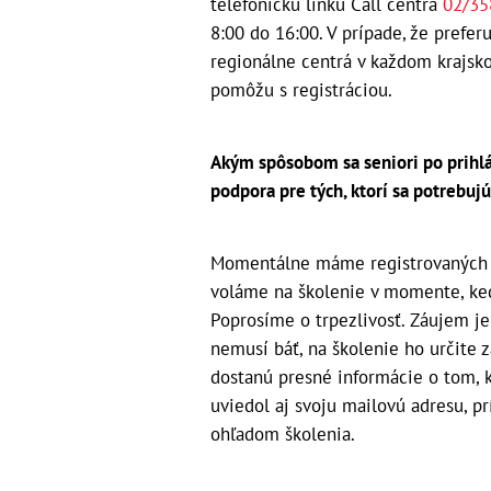
telefonickú linku Call centra
02/35
8:00 do 16:00. V prípade, že prefe
regionálne centrá v každom krajsko
pomôžu s registráciou.
Akým spôsobom sa seniori po prihlá
podpora pre tých, ktorí sa potrebuj
Momentálne máme registrovaných 37
voláme na školenie v momente, ked
Poprosíme o trpezlivosť. Záujem je
nemusí báť, na školenie ho určite
dostanú presné informácie o tom, k
uviedol aj svoju mailovú adresu, p
ohľadom školenia.