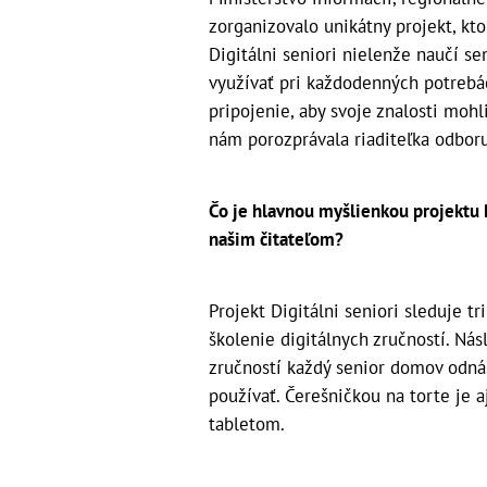
zorganizovalo unikátny projekt, kt
Digitálni seniori nielenže naučí s
využívať pri každodenných potrebác
pripojenie, aby svoje znalosti mohl
nám porozprávala riaditeľka odboru
Čo je hlavnou myšlienkou projektu D
našim čitateľom?
Projekt Digitálni seniori sleduje t
školenie digitálnych zručností. Ná
zručností každý senior domov odnáš
používať. Čerešničkou na torte je a
tabletom.