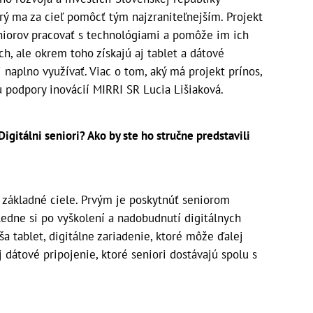
orý ma za cieľ pomôcť tým najzraniteľnejším. Projekt
eniorov pracovať s technológiami a pomôže im ich
h, ale okrem toho získajú aj tablet a dátové
i naplno využívať. Viac o tom, aký má projekt prínos,
 podpory inovácií MIRRI SR Lucia Lišiaková.
igitálni seniori? Ako by ste ho stručne predstavili
ri základné ciele. Prvým je poskytnúť seniorom
sledne si po vyškolení a nadobudnutí digitálnych
a tablet, digitálne zariadenie, ktoré môže ďalej
j dátové pripojenie, ktoré seniori dostávajú spolu s