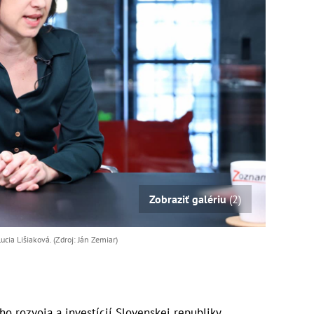
Zobraziť galériu
(2)
ucia Lišiaková. (Zdroj: Ján Zemiar)
ho rozvoja a investícií Slovenskej republiky