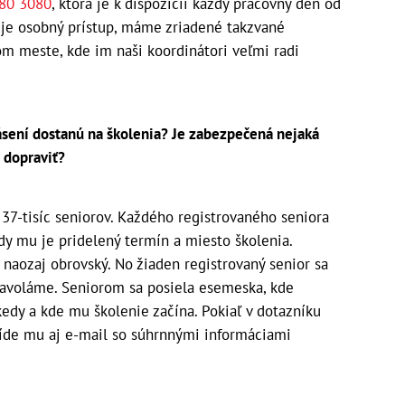
80 3080
, ktorá je k dispozícii každý pracovný deň od
ruje osobný prístup, máme zriadené takzvané
m meste, kde im naši koordinátori veľmi radi
sení dostanú na školenia? Je zabezpečená nejaká
ú dopraviť?
-tisíc seniorov. Každého registrovaného seniora
y mu je pridelený termín a miesto školenia.
 naozaj obrovský. No žiaden registrovaný senior sa
 zavoláme. Seniorom sa posiela esemeska, kde
edy a kde mu školenie začína. Pokiaľ v dotazníku
ríde mu aj e-mail so súhrnnými informáciami