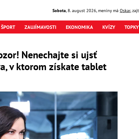
Sobota
,
8. august
2026
,
meniny má
Oskar
, za
ŠPORT
ZAUJÍMAVOSTI
EKONOMIKA
KVÍZY
TOPKY
zor! Nenechajte si ujsť
a, v ktorom získate tablet