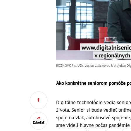
ROZHOVOR s JUDr. Luciou Lišiakovou k projektu Digi
Ako konkrétne seniorom pomôže pou
Digitálne technológie vedia senio
života. Senior si bude vedieť online
spoje na vlak, autobusové spojenie,
Zdieľať
sme videli hlavne počas pandémie k