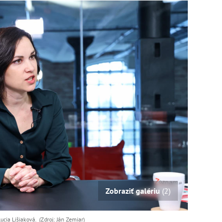
Zobraziť galériu
(2)
ucia Lišiaková. (Zdroj: Ján Zemiar)