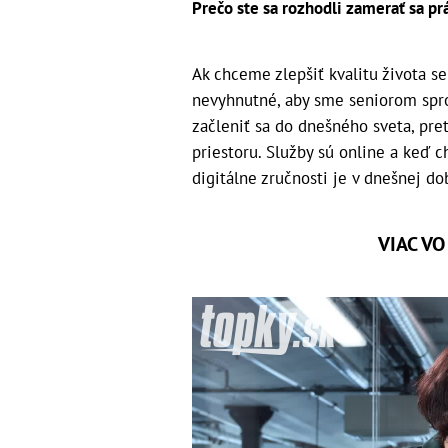
Prečo ste sa rozhodli zamerať sa p
Ak chceme zlepšiť kvalitu života s
nevyhnutné, aby sme seniorom spro
začleniť sa do dnešného sveta, pre
priestoru. Služby sú online a keď
digitálne zručnosti je v dnešnej d
VIAC V