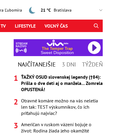
jtra Ľubomíra
21 °C
 TV
LIFESTYLE
VOĽNÝ ČAS
STREAM
NAŽIVO
The Temper Trap
Sweet Disposition
NAJČÍTANEJŠIE
3 DNI
TÝŽDEŇ
ŤAŽKÝ OSUD slovenskej legendy (†84):
Prišla o dve deti aj o manžela... Zomrela
OPUSTENÁ!
Otravné komáre možno na vás neletia
len tak: TEST výskumníkov, čo ich
priťahujú najviac?
Američan v ruskom väzení bojuje o
život: Rodina žiada jeho okamžité