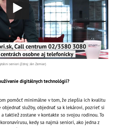
tálni seniori (Zdroj: Ján Zemiar)
žívanie digitálnych technológií?
rom pomôcť minimálne v tom, že zlepšia ich kvalitu
 objednať služby, objednať sa k lekárovi, pozrieť si
 a taktiež zostane v kontakte so svojou rodinou. To
oronavírusu, kedy sa najmä seniori, ako jedna z