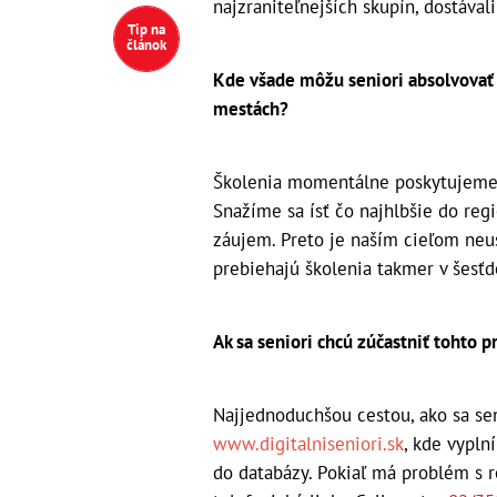
najzraniteľnejších skupín, dostávali
Tip na
článok
Kde všade môžu seniori absolvovať 
mestách?
Školenia momentálne poskytujeme 
Snažíme sa ísť čo najhlbšie do reg
záujem. Preto je naším cieľom neu
prebiehajú školenia takmer v šesťd
Ak sa seniori chcú zúčastniť tohto p
Najjednoduchšou cestou, ako sa sen
www.digitalniseniori.sk
, kde vypln
do databázy. Pokiaľ má problém s r