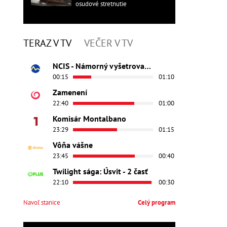
osudové stretnutie
TERAZ V TV
VEČER V TV
NCIS - Námorný vyšetrovací úrad
00:15
01:10
Zamenení
22:40
01:00
Komisár Montalbano
23:29
01:15
Vôňa vášne
23:45
00:40
Twilight sága: Úsvit - 2 časť
22:10
00:30
Navoľ stanice
Celý program