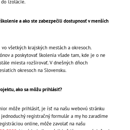
 do izolácie.
školenie a ako ste zabezpečili dostupnosť v menších
vo všetkých krajských mestách a okresoch.
iónov a poskytovať školenia všade tam, kde je o ne
stále miesta rozširovať. V dnešných dňoch
esiatich okresoch na Slovensku.
rojektu, ako sa môžu prihlásiť?
ior môže prihlásiť, je ísť na našu webovú stránku
í jednoduchý registračný formulár a my ho zaradíme
egistráciou online, môže zavolať na našu