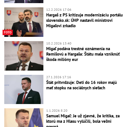
12.2.2026 17:06
Hargaš z PS kritizuje modernizáciu portálu
slovensko.sk: ÚHP nastavil ministrovi
Migaľovi zrkadlo
FOTO
10.2.2026 13:40
Migaľ podáva trestné oznámenia na
Remišovú a Hargaša: Štátu mala vzniknúť
škoda milióny eur
27.1.2026 17:16
Štát pritvrdzuje: Deti do 16 rokov majú
mať stopku na sociálnych sieťach
1.1.2026 8:20
Samuel Migaľ: Je už zjavné, že kritika, za
ktorú ma z Hlasu vylúčili, bola veľmi
presná