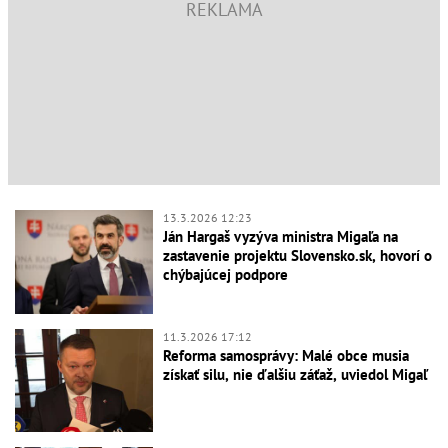
13.3.2026 12:23
Ján Hargaš vyzýva ministra Migaľa na
zastavenie projektu Slovensko.sk, hovorí o
chýbajúcej podpore
11.3.2026 17:12
Reforma samosprávy: Malé obce musia
získať silu, nie ďalšiu záťaž, uviedol Migaľ