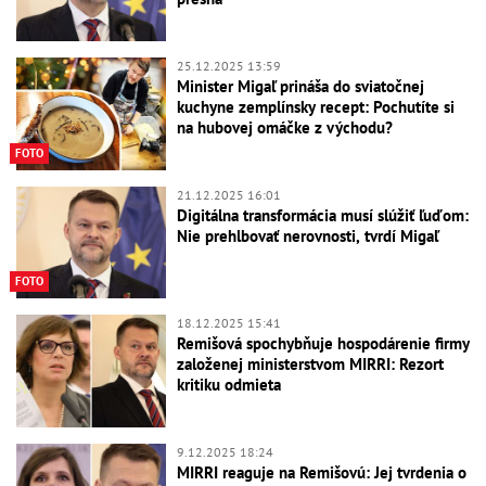
25.12.2025 13:59
Minister Migaľ prináša do sviatočnej
kuchyne zemplínsky recept: Pochutíte si
na hubovej omáčke z východu?
FOTO
21.12.2025 16:01
Digitálna transformácia musí slúžiť ľuďom:
Nie prehlbovať nerovnosti, tvrdí Migaľ
FOTO
18.12.2025 15:41
Remišová spochybňuje hospodárenie firmy
založenej ministerstvom MIRRI: Rezort
kritiku odmieta
9.12.2025 18:24
MIRRI reaguje na Remišovú: Jej tvrdenia o