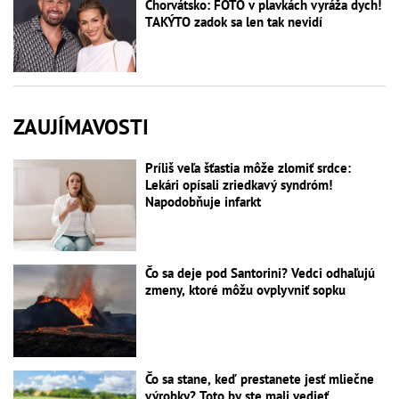
Chorvátsko: FOTO v plavkách vyráža dych!
TAKÝTO zadok sa len tak nevidí
ZAUJÍMAVOSTI
Príliš veľa šťastia môže zlomiť srdce:
Lekári opísali zriedkavý syndróm!
Napodobňuje infarkt
Čo sa deje pod Santorini? Vedci odhaľujú
zmeny, ktoré môžu ovplyvniť sopku
Čo sa stane, keď prestanete jesť mliečne
výrobky? Toto by ste mali vedieť