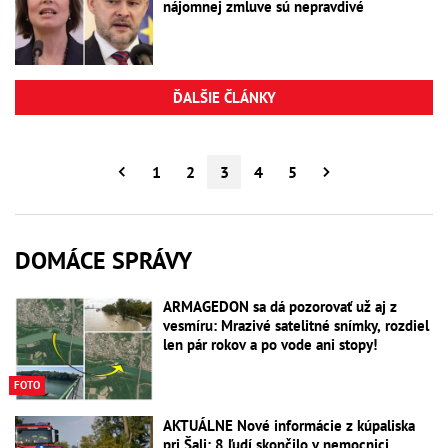
nájomnej zmluve sú nepravdivé
ĎALŠIE ČLÁNKY
1
2
3
4
5
DOMÁCE SPRÁVY
ARMAGEDON sa dá pozorovať už aj z
vesmíru: Mrazivé satelitné snímky, rozdiel
len pár rokov a po vode ani stopy!
FOTO
AKTUÁLNE Nové informácie z kúpaliska
pri Šali: 8 ľudí skončilo v nemocnici