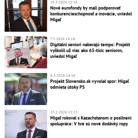
10.3.2026 12:18
Nové eurofondy by mali podporovať
konkurencieschopnosť a inovácie, uviedol
Migaľ
7.3.2026 14:18
Digitálni seniori naberajú tempo: Projekt
vyškolil už viac ako 65-tisíc seniorov,
uviedol Migaľ
4.3.2026 14:16
Projekt Slovensko.sk vyvolal spor: Migaľ
odmieta útoky PS
23.2.2026 15:23
Migaľ rokoval s Kazachstanom o posilnení
spolupráce: V hre sú nové dodávky ropy