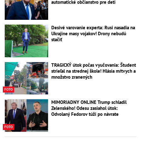
automatické občianstvo pre deti
Desivé varovanie experta: Rusi nasadia na
Ukrajine masy vojakov! Drony nebudú
stačiť
TRAGICKÝ útok počas vyučovania: Študent
strieľal na strednej škole! Hlásia mŕtvych a
množstvo zranených
FOTO
MIMORIADNY ONLINE Trump schladil
Zelenského! Odesu zasiahol útok:
Odvolaný Fedorov túži po návrate
FOTO