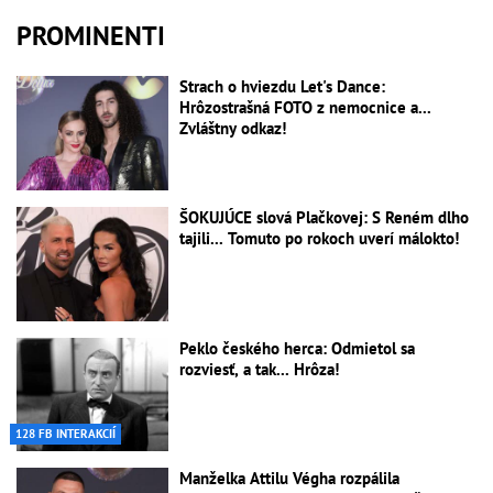
PROMINENTI
Strach o hviezdu Let's Dance:
Hrôzostrašná FOTO z nemocnice a...
Zvláštny odkaz!
ŠOKUJÚCE slová Plačkovej: S Reném dlho
tajili... Tomuto po rokoch uverí málokto!
Peklo českého herca: Odmietol sa
rozviesť, a tak... Hrôza!
128 FB INTERAKCIÍ
Manželka Attilu Végha rozpálila