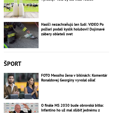
Hasiči nezachraňujú len ľudí: VIDEO Po
požiari podali kyslík holubovi! Dojímavé
zábery obleteli svet
ŠPORT
FOTO Messiho žena v bikinách: Komentár
Ronaldovej Georginy vyvolal ošiaľ
O finále MS 2030 bude obrovská bitka:
Infantino ho už mal sľúbiť jednému z