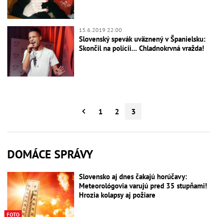
15.6.2019 22:00
Slovenský spevák uväznený v Španielsku:
Skončil na polícii... Chladnokrvná vražda!
1
2
3
DOMÁCE SPRÁVY
Slovensko aj dnes čakajú horúčavy:
Meteorológovia varujú pred 35 stupňami!
Hrozia kolapsy aj požiare
FOTO