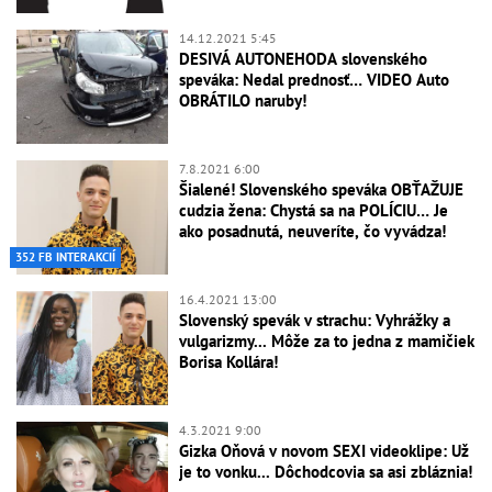
14.12.2021 5:45
DESIVÁ AUTONEHODA slovenského
speváka: Nedal prednosť… VIDEO Auto
OBRÁTILO naruby!
7.8.2021 6:00
Šialené! Slovenského speváka OBŤAŽUJE
cudzia žena: Chystá sa na POLÍCIU… Je
ako posadnutá, neuveríte, čo vyvádza!
352 FB INTERAKCIÍ
16.4.2021 13:00
Slovenský spevák v strachu: Vyhrážky a
vulgarizmy... Môže za to jedna z mamičiek
Borisa Kollára!
4.3.2021 9:00
Gizka Oňová v novom SEXI videoklipe: Už
je to vonku... Dôchodcovia sa asi zbláznia!