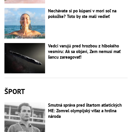
Nechávate si po kúpaní v mori soľ na
pokožke? Toto by ste mali vedieť
Vedci varujú pred hrozbou z hlbokého
vesmíru: Ak sa objaví, Zem nemusí mať
šancu zareagovať!
ŠPORT
Smutná správa pred štartom atletických
ME: Zomrel olympijský víťaz a hrdina
národa