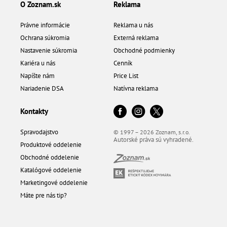
O Zoznam.sk
Reklama
Právne informácie
Reklama u nás
Ochrana súkromia
Externá reklama
Nastavenie súkromia
Obchodné podmienky
Kariéra u nás
Cenník
Napíšte nám
Price List
Nariadenie DSA
Natívna reklama
Kontakty
Spravodajstvo
© 1997 – 2026 Zoznam, s.r.o.
Autorské práva sú vyhradené.
Produktové oddelenie
Obchodné oddelenie
Katalógové oddelenie
Marketingové oddelenie
Máte pre nás tip?