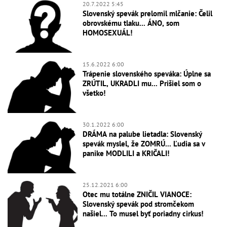
20.7.2022 5:45
Slovenský spevák prelomil mlčanie: Čelil
obrovskému tlaku... ÁNO, som
HOMOSEXUÁL!
15.6.2022 6:00
Trápenie slovenského speváka: Úplne sa
ZRÚTIL, UKRADLI mu... Prišiel som o
všetko!
30.1.2022 6:00
DRÁMA na palube lietadla: Slovenský
spevák myslel, že ZOMRÚ... Ľudia sa v
panike MODLILI a KRIČALI!
25.12.2021 6:00
Otec mu totálne ZNIČIL VIANOCE:
Slovenský spevák pod stromčekom
našiel... To musel byť poriadny cirkus!