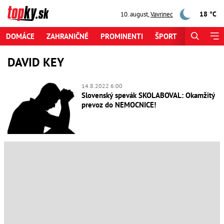
18 °C
10. august
,
Vavrinec
DOMÁCE
ZAHRANIČNÉ
PROMINENTI
ŠPORT
ZAUJÍMAV
DAVID KEY
14.8.2022 6:00
Slovenský spevák SKOLABOVAL: Okamžitý
prevoz do NEMOCNICE!