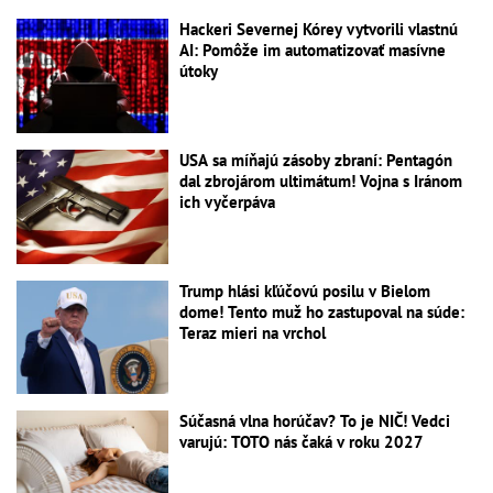
Hackeri Severnej Kórey vytvorili vlastnú
AI: Pomôže im automatizovať masívne
útoky
USA sa míňajú zásoby zbraní: Pentagón
dal zbrojárom ultimátum! Vojna s Iránom
ich vyčerpáva
Trump hlási kľúčovú posilu v Bielom
dome! Tento muž ho zastupoval na súde:
Teraz mieri na vrchol
Súčasná vlna horúčav? To je NIČ! Vedci
varujú: TOTO nás čaká v roku 2027