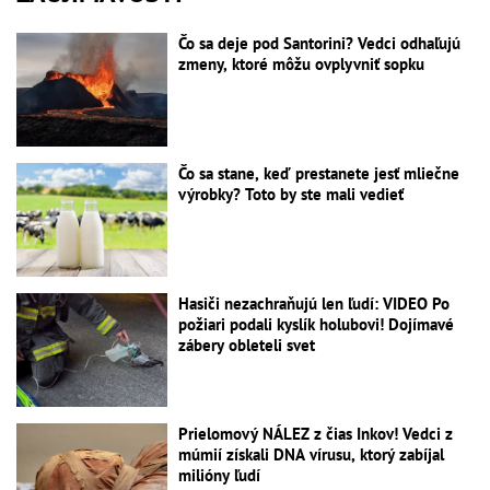
Čo sa deje pod Santorini? Vedci odhaľujú
zmeny, ktoré môžu ovplyvniť sopku
Čo sa stane, keď prestanete jesť mliečne
výrobky? Toto by ste mali vedieť
Hasiči nezachraňujú len ľudí: VIDEO Po
požiari podali kyslík holubovi! Dojímavé
zábery obleteli svet
Prielomový NÁLEZ z čias Inkov! Vedci z
múmií získali DNA vírusu, ktorý zabíjal
milióny ľudí