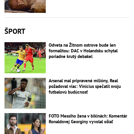
ŠPORT
Odveta na Žitnom ostrove bude len
formalitou: DAC v Holandsku schytal
poriadne krutý debakel
Arsenal mal pripravené milióny, Real
požadoval viac: Vinícius spečatil svoju
futbalovú budúcnosť
FOTO Messiho žena v bikinách: Komentár
Ronaldovej Georginy vyvolal ošiaľ