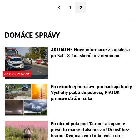
1
2
DOMÁCE SPRÁVY
AKTUÁLNE Nové informácie z kúpaliska
pri Šali: 8 ľudí skončilo v nemocnici
AKTUALIZOVANÉ
Po rekordnej horúčave prichádzajú búrky:
Výstrahy platia do polnoci, PIATOK
prinesie ďalšie riziká
Po ničení pola pod Tatrami a kúpaní v
plese tu máme ďalší nešvár! Drzosť bez
hraníc: Dvojica kvôli fotke vošla do...