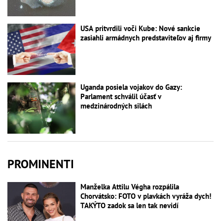
USA pritvrdili voči Kube: Nové sankcie
zasiahli armádnych predstaviteľov aj firmy
Uganda posiela vojakov do Gazy:
Parlament schválil účasť v
medzinárodných silách
PROMINENTI
Manželka Attilu Végha rozpálila
Chorvátsko: FOTO v plavkách vyráža dych!
TAKÝTO zadok sa len tak nevidí