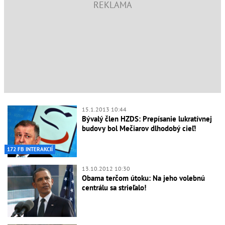
15.1.2013 10:44
Bývalý člen HZDS: Prepísanie lukratívnej
budovy bol Mečiarov dlhodobý cieľ!
172 FB INTERAKCIÍ
13.10.2012 10:30
Obama terčom útoku: Na jeho volebnú
centrálu sa strieľalo!