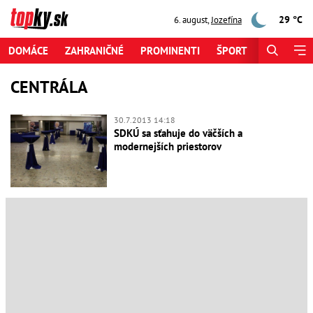
29 °C
6. august
,
Jozefína
DOMÁCE
ZAHRANIČNÉ
PROMINENTI
ŠPORT
ZAUJÍMAV
CENTRÁLA
30.7.2013 14:18
SDKÚ sa sťahuje do väčších a
modernejších priestorov