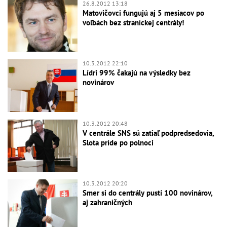
26.8.2012 13:18
Matovičovci fungujú aj 5 mesiacov po
voľbách bez straníckej centrály!
10.3.2012 22:10
Lídri 99% čakajú na výsledky bez
novinárov
10.3.2012 20:48
V centrále SNS sú zatiaľ podpredsedovia,
Slota príde po polnoci
10.3.2012 20:20
Smer si do centrály pustí 100 novinárov,
aj zahraničných