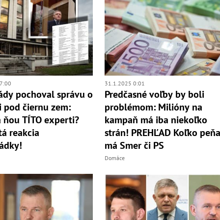
7:00
31.1.2025 0:01
ády pochoval správu o
Predčasné voľby by boli
i pod čiernu zem:
problémom: Milióny na
a ňou TÍTO experti?
kampaň má iba niekoľko
á reakcia
strán! PREHĽAD Koľko peňa
ádky!
má Smer či PS
Domáce