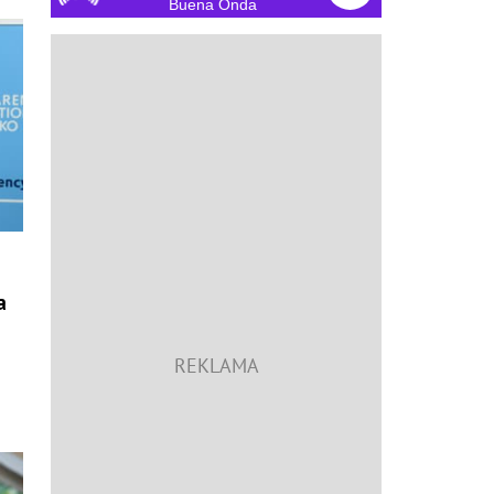
Buena Onda
a