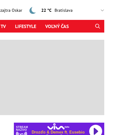
, zajtra Oskar
22 °C
 TV
LIFESTYLE
VOĽNÝ ČAS
STREAM
NAŽIVO
Drozďo & Demex ft. Eusebio