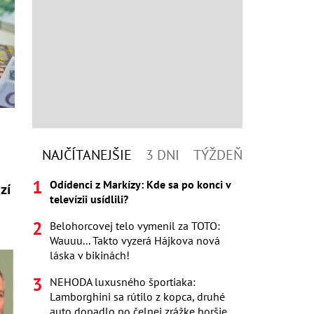
NAJČÍTANEJŠIE
3 DNI
TÝŽDEŇ
Odídenci z Markízy: Kde sa po konci v
zí
televízii usídlili?
Belohorcovej telo vymenil za TOTO:
Wauuu... Takto vyzerá Hájkova nová
láska v bikinách!
NEHODA luxusného športiaka:
Lamborghini sa rútilo z kopca, druhé
auto dopadlo po čelnej zrážke horšie