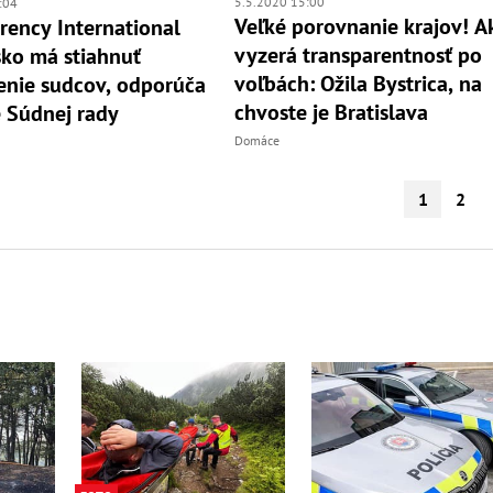
5.5.2020 15:00
:04
Veľké porovnanie krajov! A
rency International
vyzerá transparentnosť po
ko má stiahnuť
voľbách: Ožila Bystrica, na
nie sudcov, odporúča
chvoste je Bratislava
 Súdnej rady
Domáce
1
2