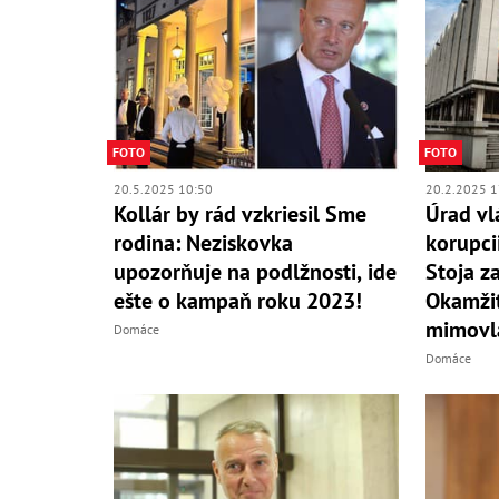
FOTO
FOTO
20.5.2025 10:50
20.2.2025 1
Kollár by rád vzkriesil Sme
Úrad vl
rodina: Neziskovka
korupci
upozorňuje na podlžnosti, ide
Stoja z
ešte o kampaň roku 2023!
Okamžit
mimovl
Domáce
Domáce