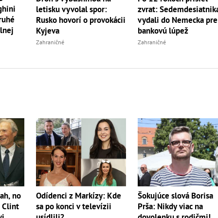
ghini
letisku vyvolal spor:
zvrat: Sedemdesiatnik
druhé
Rusko hovorí o provokácii
vydali do Nemecka pre
lnej
Kyjeva
bankovú lúpež
Zahraničné
Zahraničné
ah, no
Odídenci z Markízy: Kde
Šokujúce slová Borisa
 Clint
sa po konci v televízii
Prša: Nikdy viac na
vi
usídlili?
dovolenku s rodičmi!