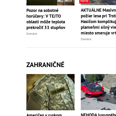
FOTO
AKTUÁLNE Masívn
Pozor na sobotné
požiar lesa pri Trst
horúčavy: V TEJTO
Hasičom komplikuj
oblasti môže teplota
plameňmi silný vieto
prekročiť 33 stupňov
miesto smeruje vrt
Domáce
Domáce
ZAHRANIČNÉ
NEHODA luxusnéh
Američan v ruskom