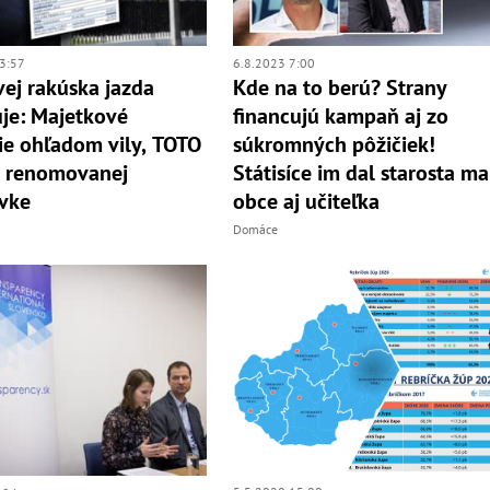
6.8.2023 7:00
3:57
Kde na to berú? Strany
ej rakúska jazda
financujú kampaň aj zo
je: Majetkové
súkromných pôžičiek!
ie ohľadom vily, TOTO
Státisíce im dal starosta ma
a renomovanej
obce aj učiteľka
vke
Domáce