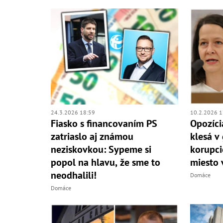
24.3.2026 18:59
10.2.2026 1
Fiasko s financovaním PS
Opozíci
zatriaslo aj známou
klesá v
neziskovkou: Sypeme si
korupci
popol na hlavu, že sme to
miesto 
neodhalili!
Domáce
Domáce