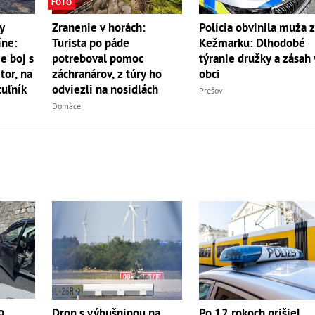
FOTO
y
Zranenie v horách:
Polícia obvinila muža 
íne:
Turista po páde
Kežmarku: Dlhodobé
e boj s
potreboval pomoc
týranie družky a zásah 
r, na
záchranárov, z túry ho
obci
uľník
odviezli na nosidlách
Prešov
Domáce
o
Dron s výbušninou na
Po 12 rokoch prišiel