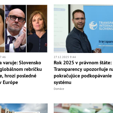
7:46
27.12.2025 9:44
a varuje: Slovensko
Rok 2025 v právnom štáte:
 globálnom rebríčku
Transparency upozorňuje n
e, hrozí posledné
pokračujúce podkopávanie
v Európe
systému
Domáce