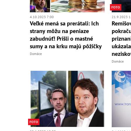
FOTO
4.10.2023 7:00
21.9.2023 1
Veľké mená sa prerátali: Ich
Remišov
strany môžu na peniaze
pokraču
zabudnúť! Prišli o mastné
priznan
sumy a na krku majú pôžičky
ukázal
nezisko
Domáce
Domáce
FOTO