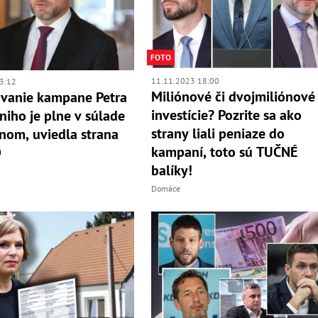
FOTO
11.11.2023 18:00
3:12
Miliónové či dvojmiliónové
vanie kampane Petra
investície? Pozrite sa ako
iniho je plne v súlade
strany liali peniaze do
nom, uviedla strana
kampaní, toto sú TUČNÉ
D
balíky!
Domáce