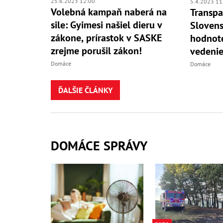
25.6.2023 12:00
5.4.2023 11
Volebná kampaň naberá na
Transpa
sile: Gyimesi našiel dieru v
Slovens
zákone, prírastok v SASKE
hodnote
zrejme porušil zákon!
vedenie
Domáce
Domáce
ĎALŠIE ČLÁNKY
DOMÁCE SPRÁVY