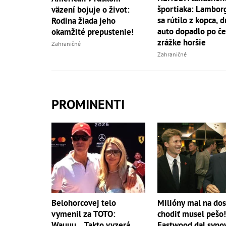
športiaka: Lambor
väzení bojuje o život:
sa rútilo z kopca, 
Rodina žiada jeho
auto dopadlo po če
okamžité prepustenie!
zrážke horšie
Zahraničné
Zahraničné
PROMINENTI
Belohorcovej telo
Milióny mal na dos
vymenil za TOTO:
chodiť musel pešo!
Wauuu... Takto vyzerá
Eastwood dal syno