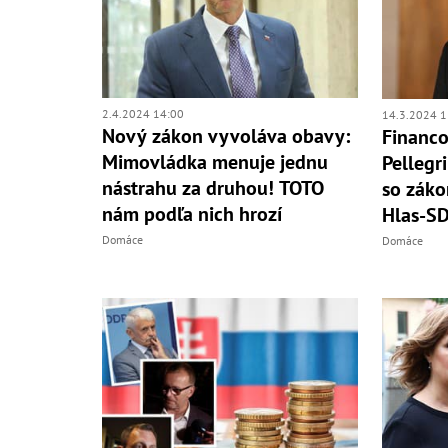
2.4.2024 14:00
14.3.2024 1
Nový zákon vyvoláva obavy:
Financo
Mimovládka menuje jednu
Pellegr
nástrahu za druhou! TOTO
so záko
nám podľa nich hrozí
Hlas-S
Domáce
Domáce