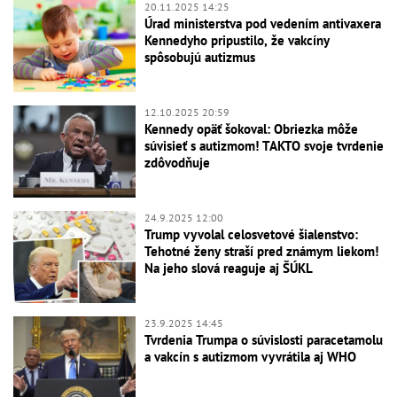
20.11.2025 14:25
Úrad ministerstva pod vedením antivaxera
Kennedyho pripustilo, že vakcíny
spôsobujú autizmus
12.10.2025 20:59
Kennedy opäť šokoval: Obriezka môže
súvisieť s autizmom! TAKTO svoje tvrdenie
zdôvodňuje
24.9.2025 12:00
Trump vyvolal celosvetové šialenstvo:
Tehotné ženy straší pred známym liekom!
Na jeho slová reaguje aj ŠÚKL
23.9.2025 14:45
Tvrdenia Trumpa o súvislosti paracetamolu
a vakcín s autizmom vyvrátila aj WHO