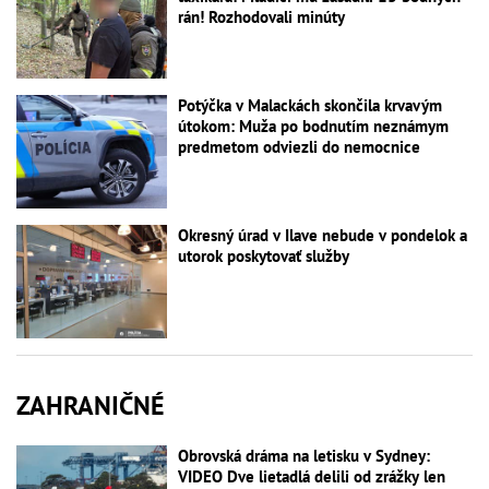
rán! Rozhodovali minúty
Potýčka v Malackách skončila krvavým
útokom: Muža po bodnutím neznámym
predmetom odviezli do nemocnice
Okresný úrad v Ilave nebude v pondelok a
utorok poskytovať služby
ZAHRANIČNÉ
Obrovská dráma na letisku v Sydney:
VIDEO Dve lietadlá delili od zrážky len