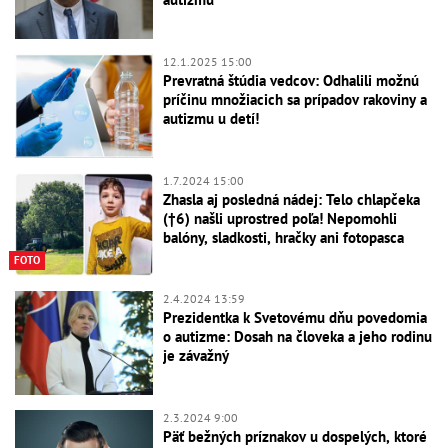
12.1.2025 15:00
Prevratná štúdia vedcov: Odhalili možnú
príčinu množiacich sa prípadov rakoviny a
autizmu u detí!
1.7.2024 15:00
Zhasla aj posledná nádej: Telo chlapčeka
(†6) našli uprostred poľa! Nepomohli
balóny, sladkosti, hračky ani fotopasca
FOTO
2.4.2024 13:59
Prezidentka k Svetovému dňu povedomia
o autizme: Dosah na človeka a jeho rodinu
je závažný
2.3.2024 9:00
Päť bežných príznakov u dospelých, ktoré