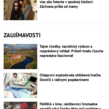
viac ako fotenie v spodnej bielizni:
Záchrana prišla od mamy
ZAUJÍMAVOSTI
Tajné chodby, nacistický výskum a
rozprávkový vzhľad: Príbeh hradu Czocha
neprestáva fascinovať
Chlapcovi explodovala obľúbená hračka.
Skončil s vážnymi popáleninami
PANIKA v kine, návštevníci hromadne
opustili sálu! Spider-Man mal problém s