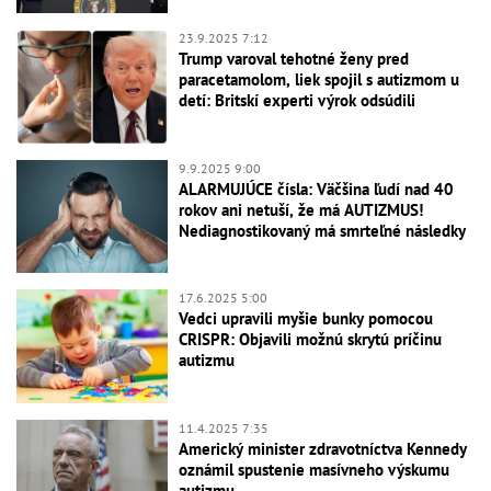
23.9.2025 7:12
Trump varoval tehotné ženy pred
paracetamolom, liek spojil s autizmom u
detí: Britskí experti výrok odsúdili
9.9.2025 9:00
ALARMUJÚCE čísla: Väčšina ľudí nad 40
rokov ani netuší, že má AUTIZMUS!
Nediagnostikovaný má smrteľné následky
17.6.2025 5:00
Vedci upravili myšie bunky pomocou
CRISPR: Objavili možnú skrytú príčinu
autizmu
11.4.2025 7:35
Americký minister zdravotníctva Kennedy
oznámil spustenie masívneho výskumu
autizmu