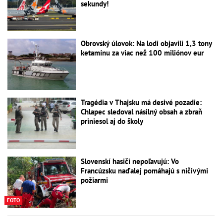
sekundy!
Obrovský úlovok: Na lodi objavili 1,3 tony
ketamínu za viac než 100 miliónov eur
Tragédia v Thajsku má desivé pozadie:
Chlapec sledoval násilný obsah a zbraň
priniesol aj do školy
Slovenskí hasiči nepoľavujú: Vo
Francúzsku naďalej pomáhajú s ničivými
požiarmi
FOTO