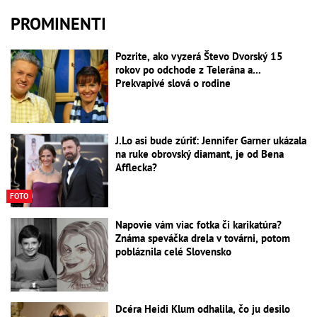
PROMINENTI
Pozrite, ako vyzerá Števo Dvorský 15
rokov po odchode z Telerána a...
Prekvapivé slová o rodine
J.Lo asi bude zúriť: Jennifer Garner ukázala
na ruke obrovský diamant, je od Bena
Afflecka?
FOTO
Napovie vám viac fotka či karikatúra?
Známa speváčka drela v továrni, potom
pobláznila celé Slovensko
Dcéra Heidi Klum odhalila, čo ju desilo