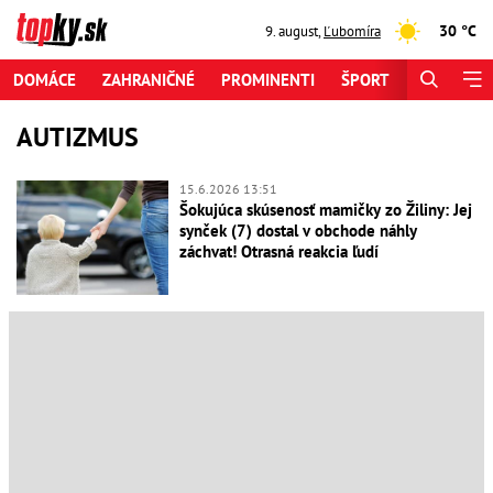
30 °C
9. august
,
Ľubomíra
DOMÁCE
ZAHRANIČNÉ
PROMINENTI
ŠPORT
ZAUJÍMAV
AUTIZMUS
15.6.2026 13:51
Šokujúca skúsenosť mamičky zo Žiliny: Jej
synček (7) dostal v obchode náhly
záchvat! Otrasná reakcia ľudí