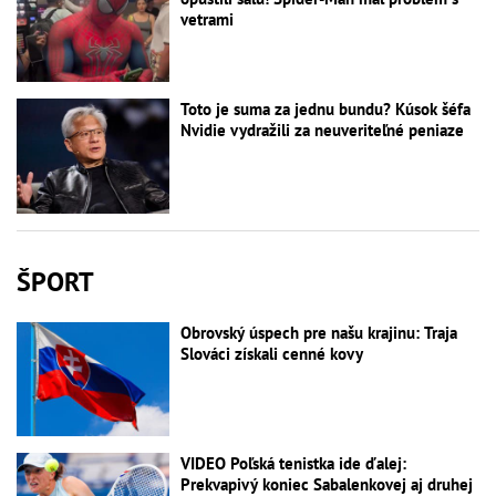
vetrami
Toto je suma za jednu bundu? Kúsok šéfa
Nvidie vydražili za neuveriteľné peniaze
ŠPORT
Obrovský úspech pre našu krajinu: Traja
Slováci získali cenné kovy
VIDEO Poľská tenistka ide ďalej:
Prekvapivý koniec Sabalenkovej aj druhej