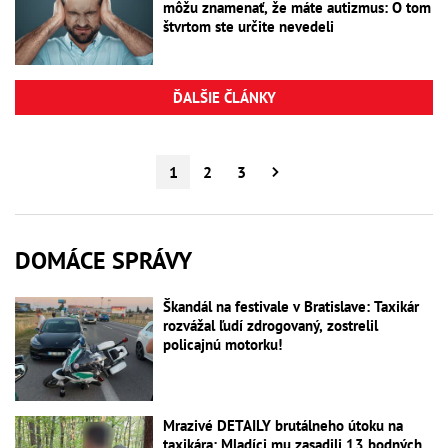
môžu znamenať, že máte autizmus: O tom
štvrtom ste určite nevedeli
ĎALŠIE ČLÁNKY
1
2
3
DOMÁCE SPRÁVY
Škandál na festivale v Bratislave: Taxikár
rozvážal ľudí zdrogovaný, zostrelil
policajnú motorku!
Mrazivé DETAILY brutálneho útoku na
taxikára: Mladíci mu zasadili 13 bodných