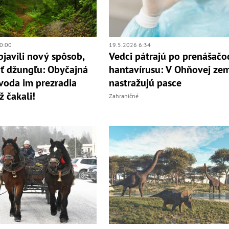
0:00
19.5.2026 6:34
bjavili nový spôsob,
Vedci pátrajú po prenášačo
ať džungľu: Obyčajná
hantavírusu: V Ohňovej ze
voda im prezradia
nastražujú pasce
ž čakali!
Zahraničné