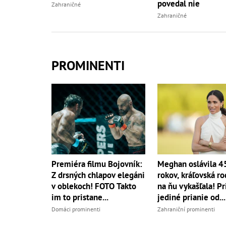
povedal nie
Zahraničné
Zahraničné
PROMINENTI
Premiéra filmu Bojovník:
Meghan oslávila 4
Z drsných chlapov elegáni
rokov, kráľovská ro
v oblekoch! FOTO Takto
na ňu vykašľala! Pri
im to pristane...
jediné prianie od...
Domáci prominenti
Zahraniční prominenti