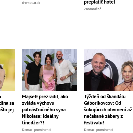
preplatiť hotel
dromedar.sk
Zahraničné
5
Majself prezradil, ako
Týždeň od škandálu
dina sa
zvláda výchovu
Gáboríkovcov: Od
šlo jej
pätnásťročného syna
šokujúcich obvinení až
Nikolasa: Ideálny
nečakané zábery z
tínedžer?!
festivalu!
Domáci prominenti
Domáci prominenti