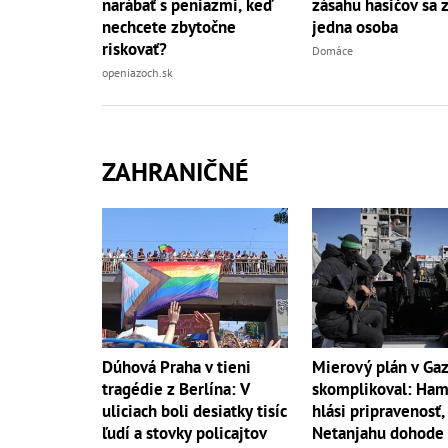
narábať s peniazmi, keď
zásahu hasičov sa z
nechcete zbytočne
jedna osoba
riskovať?
Domáce
openiazoch.sk
ZAHRANIČNÉ
Dúhová Praha v tieni
Mierový plán v Gaz
tragédie z Berlína: V
skomplikoval: Ham
uliciach boli desiatky tisíc
hlási pripravenosť,
ľudí a stovky policajtov
Netanjahu dohode