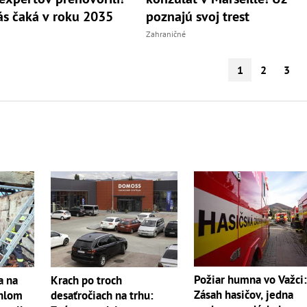
s čaká v roku 2035
poznajú svoj trest
Zahraničné
1
2
3
Požiar humna vo Važci
a na
Krach po troch
Zásah hasičov, jedna
ahlom
desaťročiach na trhu: