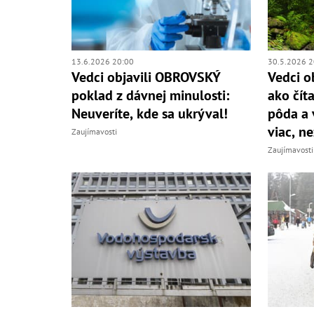
13.6.2026 20:00
30.5.2026 2
Vedci objavili OBROVSKÝ
Vedci o
poklad z dávnej minulosti:
ako čít
Neuveríte, kde sa ukrýval!
pôda a 
viac, ne
Zaujímavosti
Zaujímavosti