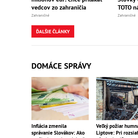
vedcov zo zahraničia
TOTO ná
Zahraničné
Zahraničné
ĎALŠIE ČLÁNKY
DOMÁCE SPRÁVY
Inflácia zmenila
Veľký požiar humn
správanie Slovákov: Ako
Liptove: Pri rozsi