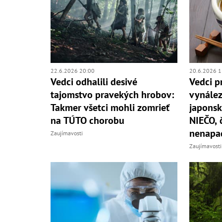
22.6.2026 20:00
20.6.2026 1
Vedci odhalili desivé
Vedci p
tajomstvo pravekých hrobov:
vynále
Takmer všetci mohli zomrieť
japonsk
na TÚTO chorobu
NIEČO, 
nenapa
Zaujímavosti
Zaujímavosti