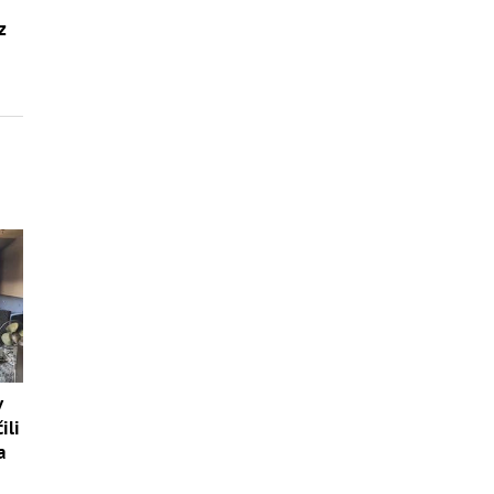
z
v
ili
a