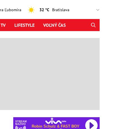
jtra Ľubomíra
32 °C
 TV
LIFESTYLE
VOĽNÝ ČAS
STREAM
NAŽIVO
Robin Schulz & FAST BOY