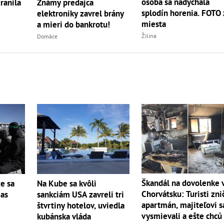
osoba sa nadýchala
ranila
Známy predajca
splodín horenia. FOTO 
elektroniky zavrel brány
miesta
a mieri do bankrotu!
Žilina
Domáce
Škandál na dovolenke 
e sa
Na Kube sa kvôli
Chorvátsku: Turisti znič
as
sankciám USA zavreli tri
apartmán, majiteľovi s
štvrtiny hotelov, uviedla
vysmievali a ešte chcú
kubánska vláda