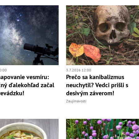
0:00
3.7.2026 12:00
apovanie vesmíru:
Prečo sa kanibalizmus
ný ďalekohľad začal
neuchytil? Vedci prišli s
revádzku!
desivým záverom!
Zaujímavosti