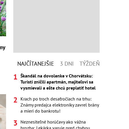
ámy
NAJČÍTANEJŠIE
3 DNI
TÝŽDEŇ
Škandál na dovolenke v Chorvátsku:
Turisti zničili apartmán, majiteľovi sa
vysmievali a ešte chcú preplatiť hotel
Krach po troch desaťročiach na trhu:
Známy predajca elektroniky zavrel brány
a mieri do bankrotu!
Neznesiteľné horúčavy ako vážna
hrozba: Lekárka varuje pred chybou,