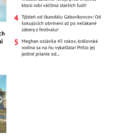
ktorú robí väčšina starších ľudí!
Týždeň od škandálu Gáboríkovcov: Od
šokujúcich obvinení až po nečakané
zábery z festivalu!
ch
mi
Meghan oslávila 45 rokov, kráľovská
rodina sa na ňu vykašľala! Prišlo jej
jediné prianie od...