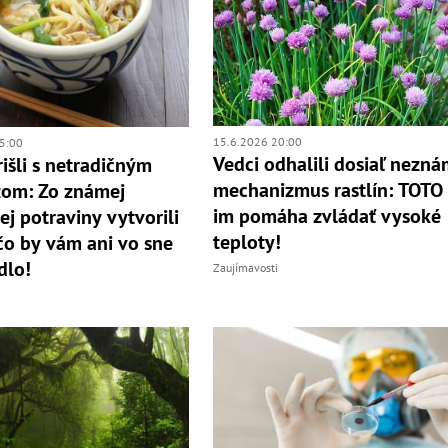
15.6.2026 20:00
5:00
Vedci odhalili dosiaľ nezn
rišli s netradičným
mechanizmus rastlín: TOTO
zom: Zo známej
im pomáha zvládať vysoké
ej potraviny vytvorili
teploty!
čo by vám ani vo sne
dlo!
Zaujímavosti