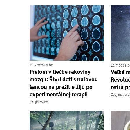
30.7.2026 9:00
12.7.2026 2
Prelom v liečbe rakoviny
Veľké m
mozgu: Štyri deti s nulovou
Revoluč
šancou na prežitie žijú po
ostrú p
experimentálnej terapii
Zaujímavosti
Zaujímavosti