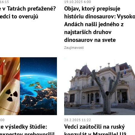
19.10.2025 6:00
16:15
Objav, ktorý prepisuje
 v Tatrách preťažené?
históriu dinosaurov: Vysoko
vedci to overujú
Andách našli jedného z
najstarších druhov
dinosaurov na svete
Zaujímavosti
:00
28.2.2025 11:22
e výsledky štúdie:
Vedci zaútočili na ruský
expertov prehovorili!
konzulát v Marseille! Už