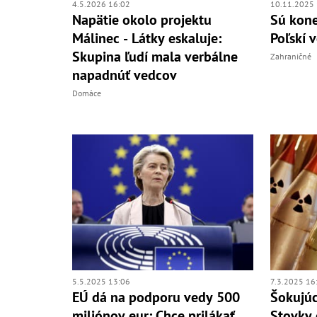
4.5.2026 16:02
10.11.2025 
Napätie okolo projektu
Sú kone
Málinec - Látky eskaluje:
Poľskí 
Skupina ľudí mala verbálne
Zahraničné
napadnúť vedcov
Domáce
5.5.2025 13:06
7.3.2025 16
EÚ dá na podporu vedy 500
Šokujúc
miliónov eur: Chce prilákať
Stovky 