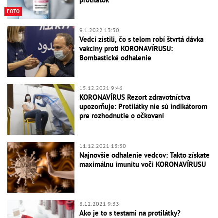
FOTO
9.1.2022 13:30
Vedci zistili, čo s telom robí štvrtá dávka
vakcíny proti KORONAVÍRUSU:
Bombastické odhalenie
15.12.2021 9:46
KORONAVÍRUS Rezort zdravotníctva
upozorňuje: Protilátky nie sú indikátorom
pre rozhodnutie o očkovaní
11.12.2021 13:30
Najnovšie odhalenie vedcov: Takto získate
maximálnu imunitu voči KORONAVÍRUSU
8.12.2021 9:33
Ako je to s testami na protilátky?