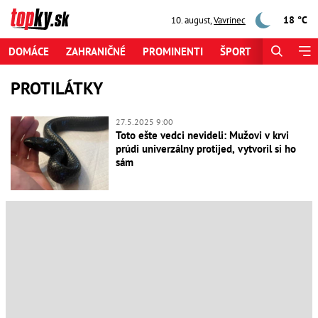
18 °C
10. august
,
Vavrinec
DOMÁCE
ZAHRANIČNÉ
PROMINENTI
ŠPORT
ZAUJÍMAV
PROTILÁTKY
27.5.2025 9:00
Toto ešte vedci nevideli: Mužovi v krvi
prúdi univerzálny protijed, vytvoril si ho
sám