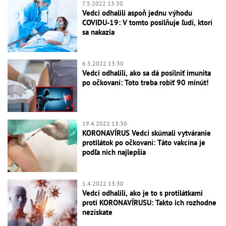
7.5.2022 13:30
Vedci odhalili aspoň jednu výhodu
COVIDU-19: V tomto posilňuje ľudí, ktorí
sa nakazia
6.5.2022 13:30
Vedci odhalili, ako sa dá posilniť imunita
po očkovaní: Toto treba robiť 90 minút!
19.4.2022 13:30
KORONAVÍRUS Vedci skúmali vytváranie
protilátok po očkovaní: Táto vakcína je
podľa nich najlepšia
1.4.2022 13:30
Vedci odhalili, ako je to s protilátkami
proti KORONAVÍRUSU: Takto ich rozhodne
nezískate