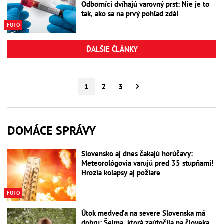
Odborníci dvíhajú varovný prst: Nie je to
tak, ako sa na prvý pohľad zdá!
FOTO
ĎALŠIE ČLÁNKY
1
2
3
DOMÁCE SPRÁVY
Slovensko aj dnes čakajú horúčavy:
Meteorológovia varujú pred 35 stupňami!
Hrozia kolapsy aj požiare
FOTO
Útok medveďa na severe Slovenska má
dohru: Šelma, ktorá zaútočila na človeka,