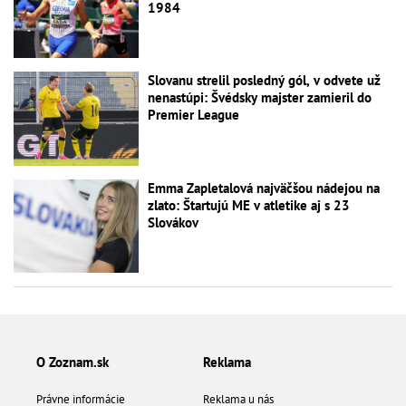
1984
Slovanu strelil posledný gól, v odvete už
nenastúpi: Švédsky majster zamieril do
Premier League
Emma Zapletalová najväčšou nádejou na
zlato: Štartujú ME v atletike aj s 23
Slovákov
O Zoznam.sk
Reklama
Právne informácie
Reklama u nás