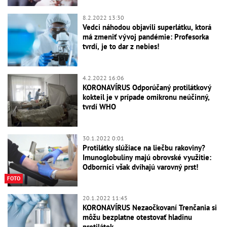
8.2.2022 13:30
Vedci náhodou objavili superlátku, ktorá
má zmeniť vývoj pandémie: Profesorka
tvrdí, je to dar z nebies!
4.2.2022 16:06
KORONAVÍRUS Odporúčaný protilátkový
kokteil je v prípade omikronu neúčinný,
tvrdí WHO
30.1.2022 0:01
Protilátky slúžiace na liečbu rakoviny?
Imunoglobulíny majú obrovské využitie:
Odborníci však dvíhajú varovný prst!
FOTO
20.1.2022 11:45
KORONAVÍRUS Nezaočkovaní Trenčania si
môžu bezplatne otestovať hladinu
protilátok