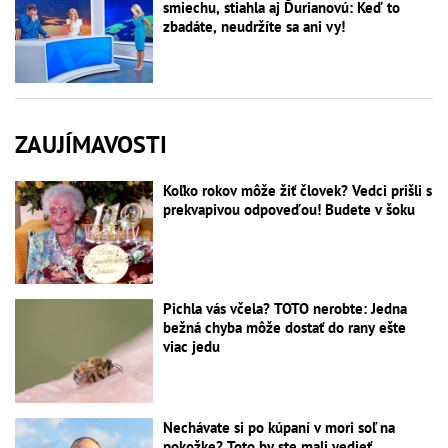
smiechu, stiahla aj Ďurianovú: Keď to
zbadáte, neudržíte sa ani vy!
ZAUJÍMAVOSTI
Koľko rokov môže žiť človek? Vedci prišli s
prekvapivou odpoveďou! Budete v šoku
Pichla vás včela? TOTO nerobte: Jedna
bežná chyba môže dostať do rany ešte
viac jedu
Nechávate si po kúpaní v mori soľ na
pokožke? Toto by ste mali vedieť