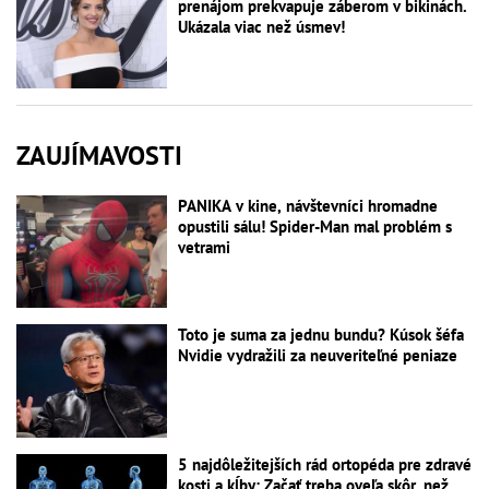
prenájom prekvapuje záberom v bikinách.
Ukázala viac než úsmev!
ZAUJÍMAVOSTI
PANIKA v kine, návštevníci hromadne
opustili sálu! Spider-Man mal problém s
vetrami
Toto je suma za jednu bundu? Kúsok šéfa
Nvidie vydražili za neuveriteľné peniaze
5 najdôležitejších rád ortopéda pre zdravé
kosti a kĺby: Začať treba oveľa skôr, než