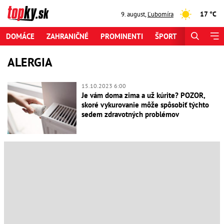
17 °C
9. august
,
Ľubomíra
DOMÁCE
ZAHRANIČNÉ
PROMINENTI
ŠPORT
ZAUJÍMAV
ALERGIA
15.10.2023 6:00
Je vám doma zima a už kúrite? POZOR,
skoré vykurovanie môže spôsobiť týchto
sedem zdravotných problémov