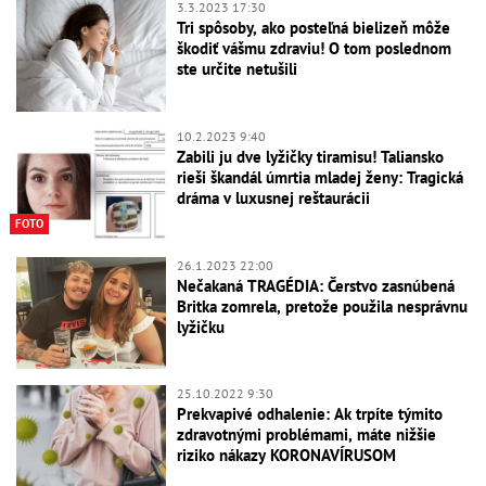
3.3.2023 17:30
Tri spôsoby, ako posteľná bielizeň môže
škodiť vášmu zdraviu! O tom poslednom
ste určite netušili
10.2.2023 9:40
Zabili ju dve lyžičky tiramisu! Taliansko
rieši škandál úmrtia mladej ženy: Tragická
dráma v luxusnej reštaurácii
FOTO
26.1.2023 22:00
Nečakaná TRAGÉDIA: Čerstvo zasnúbená
Britka zomrela, pretože použila nesprávnu
lyžičku
25.10.2022 9:30
Prekvapivé odhalenie: Ak trpíte týmito
zdravotnými problémami, máte nižšie
riziko nákazy KORONAVÍRUSOM