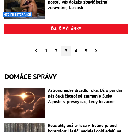
posteli vás dokážu zbaviť bežnej
zdravotnej ťažkosti
475 FB INTERAKCIÍ
ĎALŠIE ČLÁNKY
1
2
3
4
5
DOMÁCE SPRÁVY
Astronomické divadlo roka: Už o pár dní
nás čaká čiastočné zatmenie Slnka!
Zapíšte si presný čas, kedy to začne
Rozsiahly požiar lesa v Trstíne je pod
kontrolou: Hasiči naďalej dohliadajú na