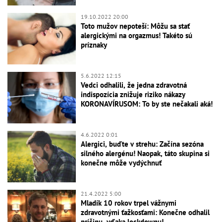
19.10.2022 20:00
Toto mužov nepoteší: Môžu sa stať
alergickými na orgazmus! Takéto sú
príznaky
5.6.2022 12:15
Vedci odhalili, že jedna zdravotná
indispozícia znižuje riziko nákazy
KORONAVÍRUSOM: To by ste nečakali aká!
4.6.2022 0:01
Alergici, buďte v strehu: Začína sezóna
silného alergénu! Naopak, táto skupina si
konečne môže vydýchnuť
21.4.2022 5:00
Mladík 10 rokov trpel vážnymi
zdravotnými ťažkosťami: Konečne odhalil
príčinu, vďaka lockdownu!