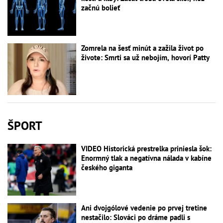
začnú bolieť
Zomrela na šesť minút a zažila život po
živote: Smrti sa už nebojím, hovorí Patty
ŠPORT
VIDEO Historická prestrelka priniesla šok:
Enormný tlak a negatívna nálada v kabíne
českého giganta
Ani dvojgólové vedenie po prvej tretine
nestačilo: Slováci po dráme padli s