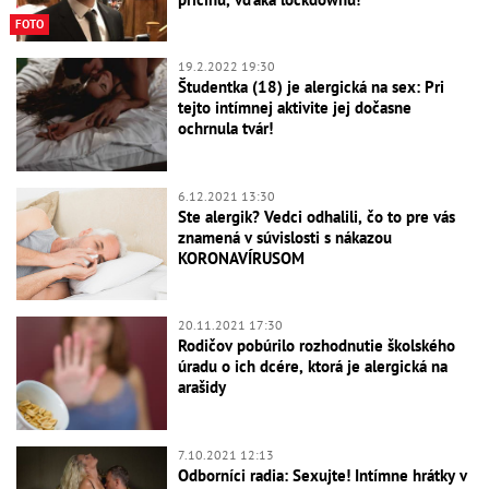
FOTO
19.2.2022 19:30
Študentka (18) je alergická na sex: Pri
tejto intímnej aktivite jej dočasne
ochrnula tvár!
6.12.2021 13:30
Ste alergik? Vedci odhalili, čo to pre vás
znamená v súvislosti s nákazou
KORONAVÍRUSOM
20.11.2021 17:30
Rodičov pobúrilo rozhodnutie školského
úradu o ich dcére, ktorá je alergická na
arašidy
7.10.2021 12:13
Odborníci radia: Sexujte! Intímne hrátky v