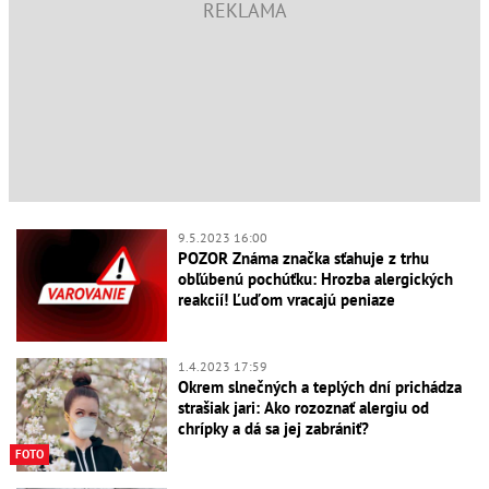
9.5.2023 16:00
POZOR Známa značka sťahuje z trhu
obľúbenú pochúťku: Hrozba alergických
reakcií! Ľuďom vracajú peniaze
1.4.2023 17:59
Okrem slnečných a teplých dní prichádza
strašiak jari: Ako rozoznať alergiu od
chrípky a dá sa jej zabrániť?
FOTO