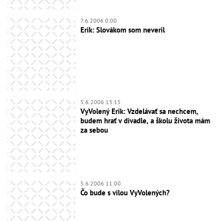
7.6.2006 0:00
Erik: Slovákom som neveril
5.6.2006 13:15
VyVolený Erik: Vzdelávať sa nechcem,
budem hrať v divadle, a školu života mám
za sebou
5.6.2006 11:00
Čo bude s vilou VyVolených?