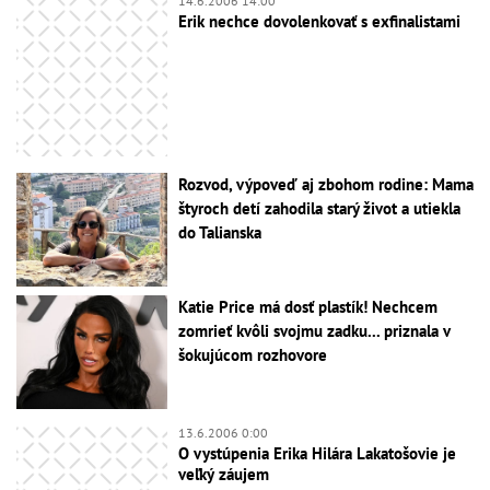
14.6.2006 14:00
Erik nechce dovolenkovať s exfinalistami
Rozvod, výpoveď aj zbohom rodine: Mama
štyroch detí zahodila starý život a utiekla
do Talianska
Katie Price má dosť plastík! Nechcem
zomrieť kvôli svojmu zadku... priznala v
šokujúcom rozhovore
13.6.2006 0:00
O vystúpenia Erika Hilára Lakatošovie je
veľký záujem