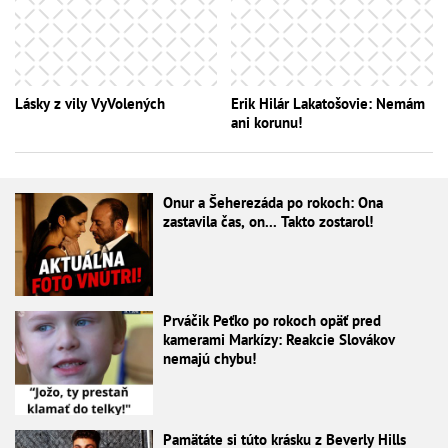
Lásky z vily VyVolených
Erik Hilár Lakatošovie: Nemám
ani korunu!
Onur a Šeherezáda po rokoch: Ona
zastavila čas, on... Takto zostarol!
Prváčik Peťko po rokoch opäť pred
kamerami Markízy: Reakcie Slovákov
nemajú chybu!
Pamätáte si túto krásku z Beverly Hills