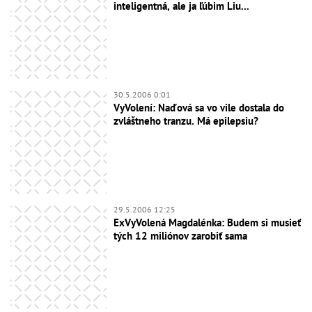
inteligentná, ale ja ľúbim Liu...
30.5.2006 0:01
VyVolení: Naďová sa vo vile dostala do
zvláštneho tranzu. Má epilepsiu?
29.5.2006 12:25
ExVyVolená Magdalénka: Budem si musieť
tých 12 miliónov zarobiť sama