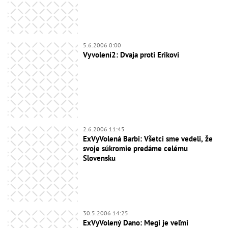
5.6.2006 0:00
Vyvolení2: Dvaja proti Erikovi
2.6.2006 11:45
ExVyVolená Barbi: Všetci sme vedeli, že
svoje súkromie predáme celému
Slovensku
30.5.2006 14:25
ExVyVolený Dano: Megi je veľmi