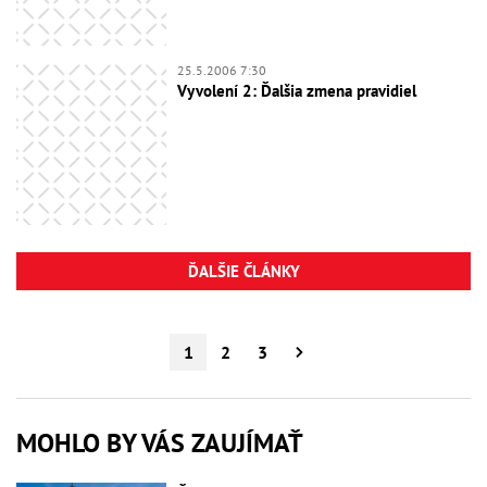
25.5.2006 7:30
Vyvolení 2: Ďalšia zmena pravidiel
ĎALŠIE ČLÁNKY
1
2
3
MOHLO BY VÁS ZAUJÍMAŤ