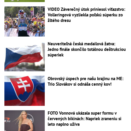
VIDEO Záverečný útok priniesol víťazstvo:
Volleringová vyzliekla poľskú súperku zo
žltého dresu
Neuveriteľná česká medailová žatva:
Jedno finále skončilo totálnou deštrukciou
súperiek
Obrovský úspech pre našu krajinu na ME:
Trio Slovákov si odnáša cenný kov!
FOTO Vonnová ukázala super formu v
červených bikinách: Napriek zraneniu si
leto naplno užíva