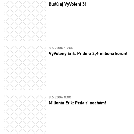
Budú aj VyVolení 3!
8.6.2006 13:00
VyVolený Erik: Príde o 2,4 milióna korún!
8.6.2006 0:00
Milionár Erik: Prsia si nechám!