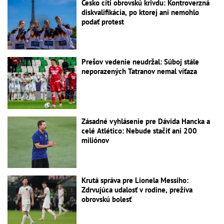
Česko cíti obrovskú krivdu: Kontroverzná
diskvalifikácia, po ktorej ani nemohlo
podať protest
Prešov vedenie neudržal: Súboj stále
neporazených Tatranov nemal víťaza
Zásadné vyhlásenie pre Dávida Hancka a
celé Atlético: Nebude stačiť ani 200
miliónov
Krutá správa pre Lionela Messiho:
Zdrvujúca udalosť v rodine, prežíva
obrovskú bolesť