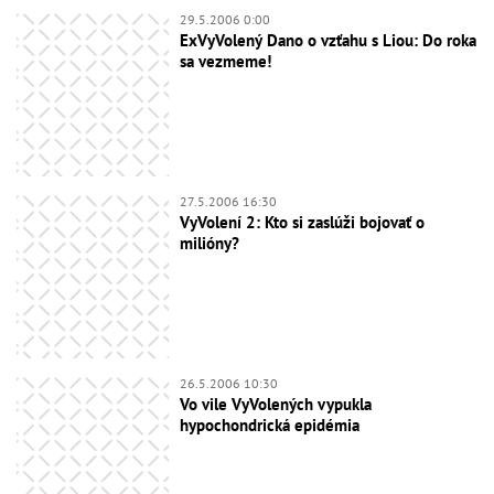
29.5.2006 0:00
ExVyVolený Dano o vzťahu s Liou: Do roka
sa vezmeme!
27.5.2006 16:30
VyVolení 2: Kto si zaslúži bojovať o
milióny?
26.5.2006 10:30
Vo vile VyVolených vypukla
hypochondrická epidémia