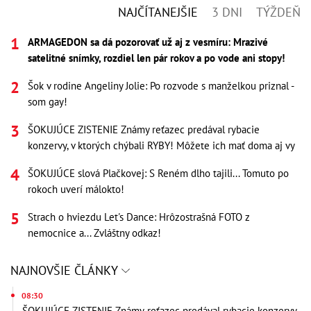
NAJČÍTANEJŠIE
3 DNI
TÝŽDEŇ
ARMAGEDON sa dá pozorovať už aj z vesmíru: Mrazivé
satelitné snímky, rozdiel len pár rokov a po vode ani stopy!
Šok v rodine Angeliny Jolie: Po rozvode s manželkou priznal -
som gay!
ŠOKUJÚCE ZISTENIE Známy reťazec predával rybacie
konzervy, v ktorých chýbali RYBY! Môžete ich mať doma aj vy
ŠOKUJÚCE slová Plačkovej: S Reném dlho tajili... Tomuto po
rokoch uverí málokto!
Strach o hviezdu Let's Dance: Hrôzostrašná FOTO z
nemocnice a... Zvláštny odkaz!
NAJNOVŠIE ČLÁNKY
08:30
ŠOKUJÚCE ZISTENIE Známy reťazec predával rybacie konzervy,