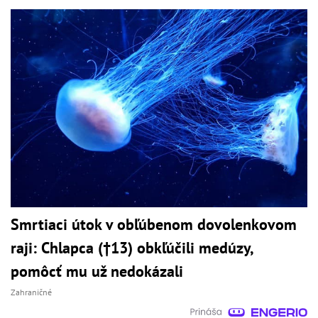
Smrtiaci útok v obľúbenom dovolenkovom
raji: Chlapca (†13) obkľúčili medúzy,
pomôcť mu už nedokázali
Zahraničné