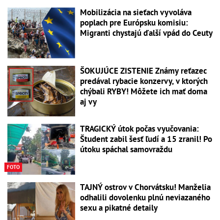
Mobilizácia na sieťach vyvoláva
poplach pre Európsku komisiu:
Migranti chystajú ďalší vpád do Ceuty
ŠOKUJÚCE ZISTENIE Známy reťazec
predával rybacie konzervy, v ktorých
chýbali RYBY! Môžete ich mať doma
aj vy
TRAGICKÝ útok počas vyučovania:
Študent zabil šesť ľudí a 15 zranil! Po
útoku spáchal samovraždu
FOTO
TAJNÝ ostrov v Chorvátsku! Manželia
odhalili dovolenku plnú neviazaného
sexu a pikatné detaily