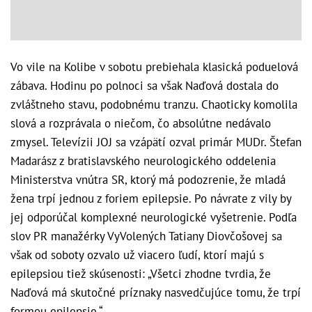
Vo vile na Kolibe v sobotu prebiehala klasická poduelová
zábava. Hodinu po polnoci sa však Naďová dostala do
zvláštneho stavu, podobnému tranzu. Chaoticky komolila
slová a rozprávala o niečom, čo absolútne nedávalo
zmysel. Televízii JOJ sa vzápätí ozval primár MUDr. Štefan
Madarász z bratislavského neurologického oddelenia
Ministerstva vnútra SR, ktorý má podozrenie, že mladá
žena trpí jednou z foriem epilepsie. Po návrate z vily by
jej odporúčal komplexné neurologické vyšetrenie. Podľa
slov PR manažérky VyVolených Tatiany Diovčošovej sa
však od soboty ozvalo už viacero ľudí, ktorí majú s
epilepsiou tiež skúsenosti: „Všetci zhodne tvrdia, že
Naďová má skutočné príznaky nasvedčujúce tomu, že trpí
formou epilepsie.“