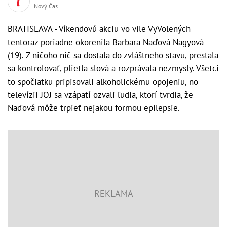
Nový Čas
BRATISLAVA - Víkendovú akciu vo vile VyVolených
tentoraz poriadne okorenila Barbara Naďová Nagyová
(19). Z ničoho nič sa dostala do zvláštneho stavu, prestala
sa kontrolovať, plietla slová a rozprávala nezmysly. Všetci
to spočiatku pripisovali alkoholickému opojeniu, no
televízii JOJ sa vzápätí ozvali ľudia, ktorí tvrdia, že
Naďová môže trpieť nejakou formou epilepsie.