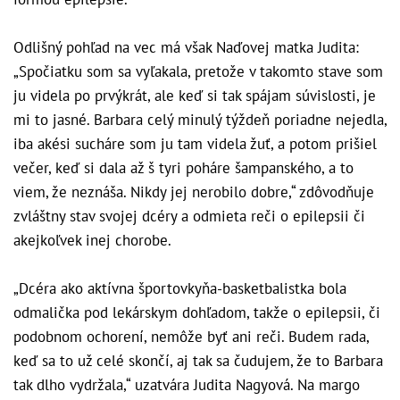
Odlišný pohľad na vec má však Naďovej matka Judita:
„Spočiatku som sa vyľakala, pretože v takomto stave som
ju videla po prvýkrát, ale keď si tak spájam súvislosti, je
mi to jasné. Barbara celý minulý týždeň poriadne nejedla,
iba akési sucháre som ju tam videla žuť, a potom prišiel
večer, keď si dala až š tyri poháre šampanského, a to
viem, že neznáša. Nikdy jej nerobilo dobre,“ zdôvodňuje
zvláštny stav svojej dcéry a odmieta reči o epilepsii či
akejkoľvek inej chorobe.
„Dcéra ako aktívna športovkyňa-basketbalistka bola
odmalička pod lekárskym dohľadom, takže o epilepsii, či
podobnom ochorení, nemôže byť ani reči. Budem rada,
keď sa to už celé skončí, aj tak sa čudujem, že to Barbara
tak dlho vydržala,“ uzatvára Judita Nagyová. Na margo