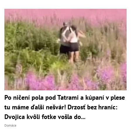
Po ničení pola pod Tatrami a kúpaní v plese
tu máme ďalší nešvár! Drzosť bez hraníc:
Dvojica kvôli fotke vošla do...
Domáce