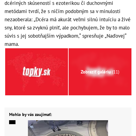
dcériných skúseností s ezoterikou či duchovnými
metódami tvrdí, že s ničím podobným sa v minulosti
nezaoberala: „Dcéra má akurát veľmi silnú intuíciu a živé
sny, ktoré sa zvyknú plniť, ale pochybujem, že by to malo
súvis s jej sobotňajším výpadkom,“ spresňuje „Naďovej“
mama.
Zobraziť galériu
(11)
Mohlo by vás zaujímať: