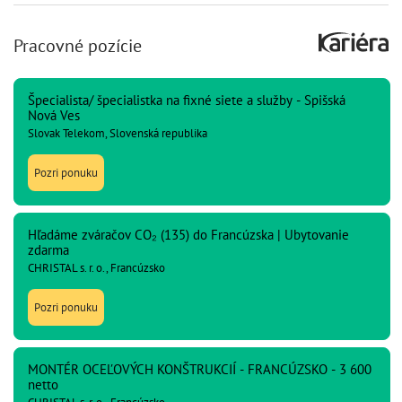
Pracovné pozície
Špecialista/ špecialistka na fixné siete a služby - Spišská
Nová Ves
Slovak Telekom, Slovenská republika
Pozri ponuku
Hľadáme zváračov CO₂ (135) do Francúzska | Ubytovanie
zdarma
CHRISTAL s. r. o., Francúzsko
Pozri ponuku
MONTÉR OCEĽOVÝCH KONŠTRUKCIÍ - FRANCÚZSKO - 3 600
netto