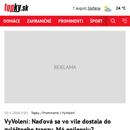
24 °C
7. august
,
Štefánia
DOMÁCE
ZAHRANIČNÉ
PROMINENTI
ŠPORT
ZAUJÍMAV
30.5.2006 0:01
Topky
Prominenti
VyVolení
VyVolení: Naďová sa vo vile dostala do
zvláštneho tranzu. Má epilepsiu?