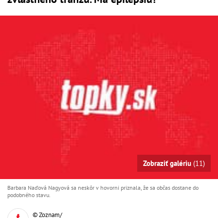
Zobraziť galériu
(11)
Barbara Naďová Nagyová sa neskôr v hovorni priznala, že sa občas dostane do
podobného stavu.
© Zoznam/