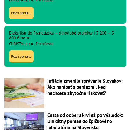
CHRISTAL s. r. o., Francúzsko
Pozri ponuku
Elektrikár do Francúzska – dlhodobé projekty | 3 200 – 3
800 € netto
CHRISTAL s. r. o., Francúzsko
Pozri ponuku
Inflácia zmenila správanie Slovákov:
Ako narábať s peniazmi, keď
nechcete zbytočne riskovať?
Cesta od odberu krvi až po výsledok:
Unikátny pohľad do špičkového
laboratória na Slovensku