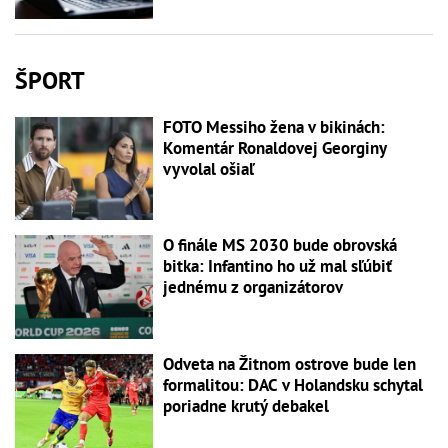
ŠPORT
FOTO Messiho žena v bikinách:
Komentár Ronaldovej Georginy
vyvolal ošiaľ
O finále MS 2030 bude obrovská
bitka: Infantino ho už mal sľúbiť
jednému z organizátorov
Odveta na Žitnom ostrove bude len
formalitou: DAC v Holandsku schytal
poriadne krutý debakel