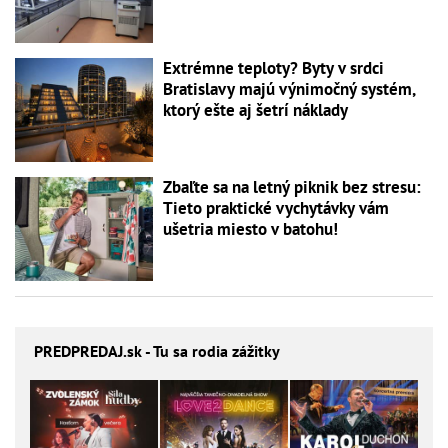
Extrémne teploty? Byty v srdci
Bratislavy majú výnimočný systém,
ktorý ešte aj šetrí náklady
Zbaľte sa na letný piknik bez stresu:
Tieto praktické vychytávky vám
ušetria miesto v batohu!
PREDPREDAJ
.sk - Tu sa rodia zážitky