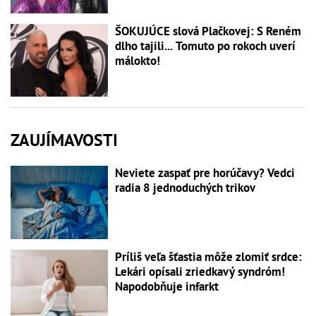
ŠOKUJÚCE slová Plačkovej: S Reném
dlho tajili... Tomuto po rokoch uverí
málokto!
ZAUJÍMAVOSTI
Neviete zaspať pre horúčavy? Vedci
radia 8 jednoduchých trikov
Príliš veľa šťastia môže zlomiť srdce:
Lekári opísali zriedkavý syndróm!
Napodobňuje infarkt