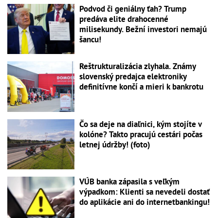
Podvod či geniálny ťah? Trump
predáva elite drahocenné
milisekundy. Bežní investori nemajú
šancu!
Reštrukturalizácia zlyhala. Známy
slovenský predajca elektroniky
definitívne končí a mieri k bankrotu
Čo sa deje na diaľnici, kým stojíte v
kolóne? Takto pracujú cestári počas
letnej údržby! (foto)
VÚB banka zápasila s veľkým
výpadkom: Klienti sa nevedeli dostať
do aplikácie ani do internetbankingu!