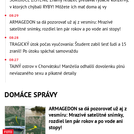
v ktorých chýbali RYBY! Môžete ich mať doma aj vy
08:29
ARMAGEDON sa dá pozorovať už aj z vesmíru: Mrazivé
satelitné snímky, rozdiel len pár rokov a po vode ani stopy!
08:28
TRAGICKÝ útok počas vyučovania: Študent zabil šesť ľudí a 15
zranil! Po útoku spáchal samovraždu
08:27
TAJNÝ ostrov v Chorvátsku! Manželia odhalili dovolenku plnú
neviazaného sexu a pikatné detaily
DOMÁCE SPRÁVY
ARMAGEDON sa dá pozorovať už aj z
vesmíru: Mrazivé satelitné snímky,
rozdiel len pár rokov a po vode ani
stopy!
FOTO