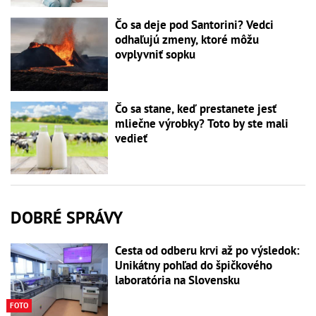
Čo sa deje pod Santorini? Vedci
odhaľujú zmeny, ktoré môžu
ovplyvniť sopku
Čo sa stane, keď prestanete jesť
mliečne výrobky? Toto by ste mali
vedieť
DOBRÉ SPRÁVY
Cesta od odberu krvi až po výsledok:
Unikátny pohľad do špičkového
laboratória na Slovensku
FOTO