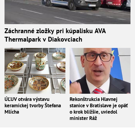
Záchranné zložky pri kúpalisku AVA
Thermalpark v Diakovciach
ÚĽUV otvára výstavu
Rekonštrukcia Hlavnej
keramickej tvorby Štefana
stanice v Bratislave je opäť
Mlícha
o krok bližšie, uviedol
minister Ráž