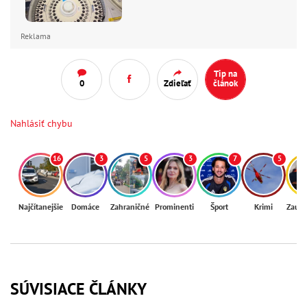
Reklama
Tip na
0
Zdieľať
článok
Nahlásiť chybu
16
3
5
3
7
5
Najčítanejšie
Domáce
Zahraničné
Prominenti
Šport
Krimi
Zaují
SÚVISIACE ČLÁNKY