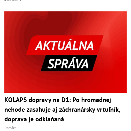
KOLAPS dopravy na D1: Po hromadnej
nehode zasahuje aj záchranársky vrtuľník,
doprava je odklaňaná
Domáce