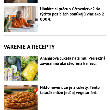
Hľadáte si prácu v účtovníctve? Na
týchto pozíciách ponúkajú viac ako 2
000 €
VARENIE A RECEPTY
Ananásová cuketa na zimu: Perfektná
zaváranina ako stvorená k mäsu.
Nikto neverí, že je z cukety. Tento
tatarák môžu jesť aj vegetariáni.