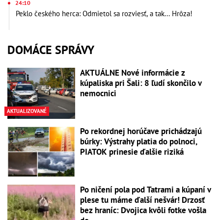
24:10
Peklo českého herca: Odmietol sa rozviesť, a tak... Hrôza!
DOMÁCE SPRÁVY
AKTUÁLNE Nové informácie z
kúpaliska pri Šali: 8 ľudí skončilo v
nemocnici
AKTUALIZOVANÉ
Po rekordnej horúčave prichádzajú
búrky: Výstrahy platia do polnoci,
PIATOK prinesie ďalšie riziká
Po ničení pola pod Tatrami a kúpaní v
plese tu máme ďalší nešvár! Drzosť
bez hraníc: Dvojica kvôli fotke vošla