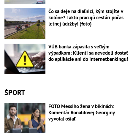
Čo sa deje na diaľnici, kým stojíte v
kolóne? Takto pracujú cestári počas
letnej údržby! (foto)
VÚB banka zápasila s veľkým
výpadkom: Klienti sa nevedeli dostať
do aplikácie ani do internetbankingu!
ŠPORT
FOTO Messiho žena v bikinách:
Komentár Ronaldovej Georginy
vyvolal ošiaľ