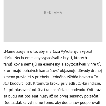
„Máme záujem o to, aby si víťaza VyVolených vybral
divák. Nechceme, aby vypadávali z hry tí, ktorých
fanúšikovia nemajú na esemesky, a aby zostávali v hre tí,
ktorí majú bohatých kamarátov,“ objasňuje dôvody druhej
zmeny pravidiel v priebehu jedného týždňa hovorca TV
JOJ Ľudovít Tóth. K tomuto kroku priviedli JOJ-ku indície,
že pri hlasovaní od štvrtka dochádza k podvodu. Odteraz
sa budú dať posielať hlasy až od prvej sekundy po začatí
Duelu. „Tak sa vyhneme tomu, aby duelantov podporovali