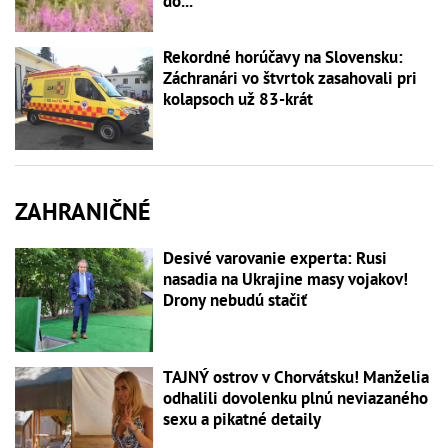
do...
Rekordné horúčavy na Slovensku:
Záchranári vo štvrtok zasahovali pri
kolapsoch už 83-krát
ZAHRANIČNÉ
Desivé varovanie experta: Rusi
nasadia na Ukrajine masy vojakov!
Drony nebudú stačiť
TAJNÝ ostrov v Chorvátsku! Manželia
odhalili dovolenku plnú neviazaného
sexu a pikatné detaily