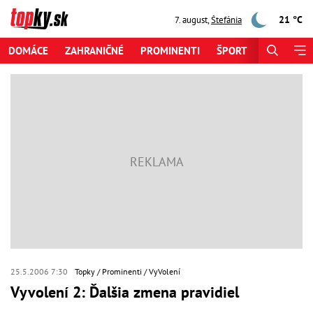
21 °C
7. august
,
Štefánia
DOMÁCE
ZAHRANIČNÉ
PROMINENTI
ŠPORT
ZAUJÍMAV
25.5.2006 7:30
Topky
Prominenti
VyVolení
Vyvolení 2: Ďalšia zmena pravidiel