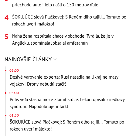
priechode auto! Telo našli o 150 metrov ďalej
ŠOKUJÚCE slová Plačkovej: S Reném dlho tajili... Tomuto po
rokoch uverí málokto!
Nahá žena rozpútala chaos v obchode: Tvrdila, že je v
Anglicku, spomínala Jobsa aj amfetamín
NAJNOVŠIE ČLÁNKY
05:00
Desivé varovanie experta: Rusi nasadia na Ukrajine masy
vojakov! Drony nebudú stačiť
05:00
Príliš veľa šťastia môže zlomiť srdce: Lekári opísali zriedkavý
syndróm! Napodobňuje infarkt
01:30
ŠOKUJÚCE slová Plačkovej: S Reném dlho tajili... Tomuto po
rokoch uverí málokto!