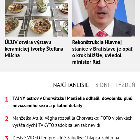
ÚĽUV otvára výstavu
Rekonštrukcia Hlavnej
keramickej tvorby Štefana
stanice v Bratislave je opäť
Mlícha
o krok bližšie, uviedol
minister Ráž
NAJČÍTANEJŠIE
3 DNI
TÝŽDEŇ
TAJNÝ ostrov v Chorvátsku! Manželia odhalili dovolenku plnú
neviazaného sexu a pikatné detaily
Manželka Attilu Végha rozpálila Chorvátsko: FOTO v plavkách
vyráža dych! TAKÝTO zadok sa len tak nevidí
Desivé VIDEO len pre silné žalúdky: Chlapca zabilo na