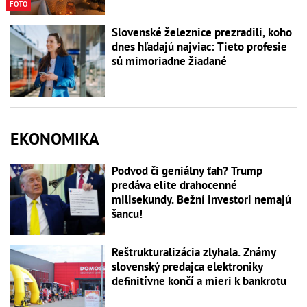
FOTO
Slovenské železnice prezradili, koho
dnes hľadajú najviac: Tieto profesie
sú mimoriadne žiadané
EKONOMIKA
Podvod či geniálny ťah? Trump
predáva elite drahocenné
milisekundy. Bežní investori nemajú
šancu!
Reštrukturalizácia zlyhala. Známy
slovenský predajca elektroniky
definitívne končí a mieri k bankrotu