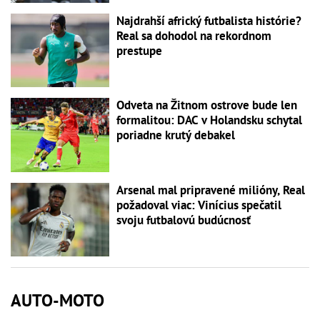
Najdrahší africký futbalista histórie?
Real sa dohodol na rekordnom
prestupe
Odveta na Žitnom ostrove bude len
formalitou: DAC v Holandsku schytal
poriadne krutý debakel
Arsenal mal pripravené milióny, Real
požadoval viac: Vinícius spečatil
svoju futbalovú budúcnosť
AUTO-MOTO