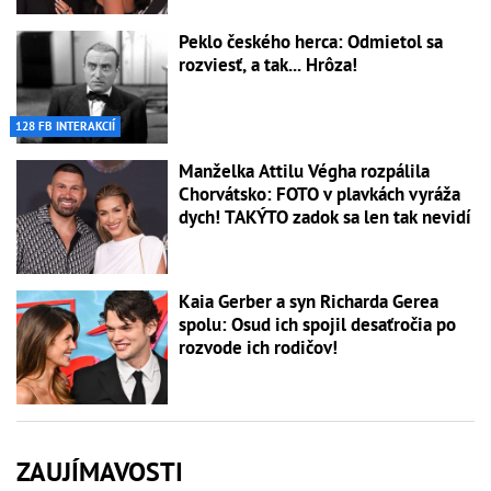
Peklo českého herca: Odmietol sa
rozviesť, a tak... Hrôza!
128 FB INTERAKCIÍ
Manželka Attilu Végha rozpálila
Chorvátsko: FOTO v plavkách vyráža
dych! TAKÝTO zadok sa len tak nevidí
Kaia Gerber a syn Richarda Gerea
spolu: Osud ich spojil desaťročia po
rozvode ich rodičov!
ZAUJÍMAVOSTI