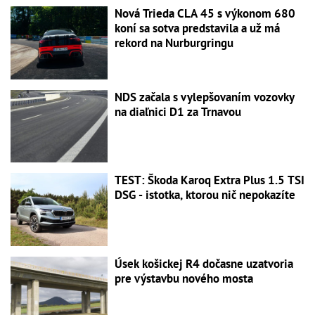
Nová Trieda CLA 45 s výkonom 680
koní sa sotva predstavila a už má
rekord na Nurburgringu
NDS začala s vylepšovaním vozovky
na diaľnici D1 za Trnavou
TEST: Škoda Karoq Extra Plus 1.5 TSI
DSG - istotka, ktorou nič nepokazíte
Úsek košickej R4 dočasne uzatvoria
pre výstavbu nového mosta