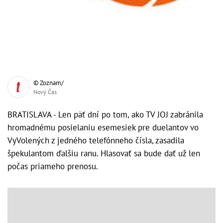
© Zoznam/
Nový Čas
BRATISLAVA - Len päť dní po tom, ako TV JOJ zabránila
hromadnému posielaniu esemesiek pre duelantov vo
VyVolených z jedného telefónneho čísla, zasadila
špekulantom ďalšiu ranu. Hlasovať sa bude dať už len
počas priameho prenosu.