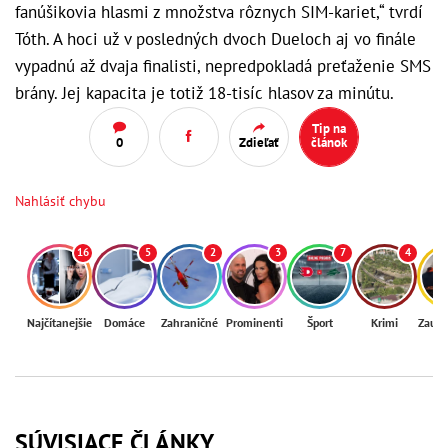
fanúšikovia hlasmi z množstva rôznych SIM-kariet,“ tvrdí
Tóth. A hoci už v posledných dvoch Dueloch aj vo finále
vypadnú až dvaja finalisti, nepredpokladá preťaženie SMS
brány. Jej kapacita je totiž 18-tisíc hlasov za minútu.
Tip na
0
Zdieľať
článok
Nahlásiť chybu
16
5
2
3
7
4
Najčítanejšie
Domáce
Zahraničné
Prominenti
Šport
Krimi
Zaují
SÚVISIACE ČLÁNKY