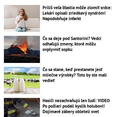
Príliš veľa šťastia môže zlomiť srdce:
Lekári opísali zriedkavý syndróm!
Napodobňuje infarkt
Čo sa deje pod Santorini? Vedci
odhaľujú zmeny, ktoré môžu
ovplyvniť sopku
Čo sa stane, keď prestanete jesť
mliečne výrobky? Toto by ste mali
vedieť
Hasiči nezachraňujú len ľudí: VIDEO
Po požiari podali kyslík holubovi!
Dojímavé zábery obleteli svet