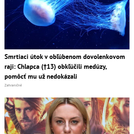
Smrtiaci útok v obľúbenom dovolenkovom
raji: Chlapca (†13) obkľúčili medúzy,
pomôcť mu už nedokázali
Zahraničné