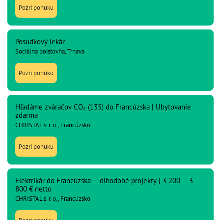
Pozri ponuku
Posudkový lekár
Sociálna poisťovňa, Trnava
Pozri ponuku
Hľadáme zváračov CO₂ (135) do Francúzska | Ubytovanie
zdarma
CHRISTAL s. r. o., Francúzsko
Pozri ponuku
Elektrikár do Francúzska – dlhodobé projekty | 3 200 – 3
800 € netto
CHRISTAL s. r. o., Francúzsko