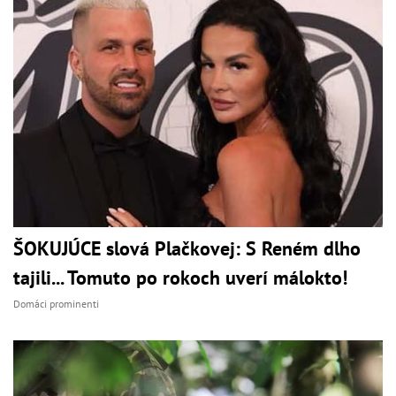
ŠOKUJÚCE slová Plačkovej: S Reném dlho
tajili... Tomuto po rokoch uverí málokto!
Domáci prominenti