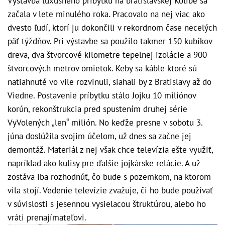
Výstavba luxusného príbytku na bratislavskej Kolibe sa
začala v lete minulého roka. Pracovalo na nej viac ako
dvesto ľudí, ktorí ju dokončili v rekordnom čase necelých
päť týždňov. Pri výstavbe sa použilo takmer 150 kubíkov
dreva, dva štvorcové kilometre tepelnej izolácie a 900
štvorcových metrov omietok. Keby sa káble ktoré sú
natiahnuté vo vile rozvinuli, siahali by z Bratislavy až do
Viedne. Postavenie príbytku stálo Jojku 10 miliónov
korún, rekonštrukcia pred spustením druhej série
VyVolených „len“ milión. No keďže presne v sobotu 3.
júna doslúžila svojim účelom, už dnes sa začne jej
demontáž. Materiál z nej však chce televízia ešte využiť,
napríklad ako kulisy pre ďalšie jojkárske relácie. A už
zostáva iba rozhodnúť, čo bude s pozemkom, na ktorom
vila stojí. Vedenie televízie zvažuje, či ho bude používať
v súvislosti s jesennou vysielacou štruktúrou, alebo ho
vráti prenajímateľovi.