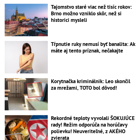
Tajomstvo staré viac než tisíc rokov:
Brno možno vzniklo skôr, než si
historici mysleli
Tŕpnutie ruky nemusí byť banalita: Ak
máte aj tento príznak, nečakajte
Korytnačka kriminálnik: Leo skončil
za mrežami, TOTO bol dôvod!
Rekordné teploty vyvolali ŠOKUJÚCE
rady! Režim odporúča na horúčavy
polievku! Neuveriteľné, z AKÉHO
zvierata