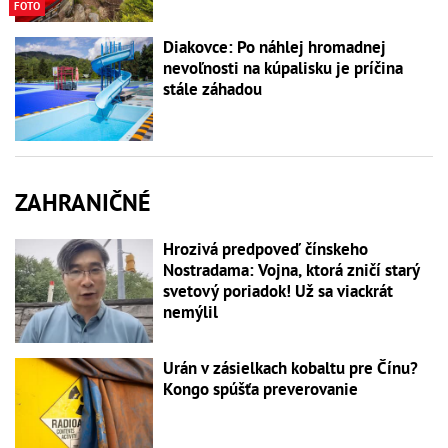
FOTO
Diakovce: Po náhlej hromadnej
nevoľnosti na kúpalisku je príčina
stále záhadou
ZAHRANIČNÉ
Hrozivá predpoveď čínskeho
Nostradama: Vojna, ktorá zničí starý
svetový poriadok! Už sa viackrát
nemýlil
Urán v zásielkach kobaltu pre Čínu?
Kongo spúšťa preverovanie