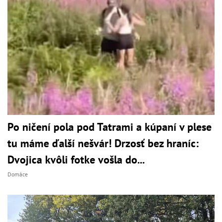
Po ničení pola pod Tatrami a kúpaní v plese
tu máme ďalší nešvár! Drzosť bez hraníc:
Dvojica kvôli fotke vošla do...
Domáce