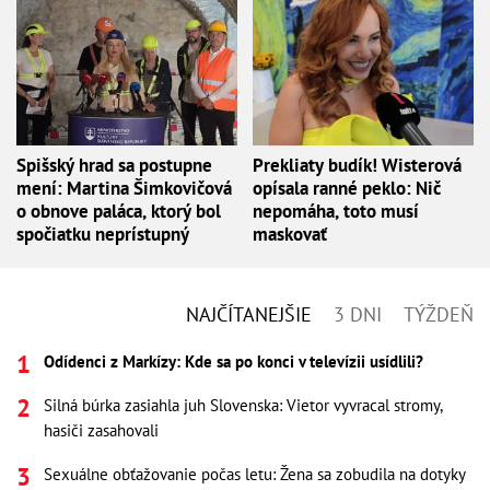
Spišský hrad sa postupne
Prekliaty budík! Wisterová
mení: Martina Šimkovičová
opísala ranné peklo: Nič
o obnove paláca, ktorý bol
nepomáha, toto musí
spočiatku neprístupný
maskovať
NAJČÍTANEJŠIE
3 DNI
TÝŽDEŇ
Odídenci z Markízy: Kde sa po konci v televízii usídlili?
Silná búrka zasiahla juh Slovenska: Vietor vyvracal stromy,
hasiči zasahovali
Sexuálne obťažovanie počas letu: Žena sa zobudila na dotyky