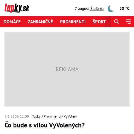
30 °C
7. august
,
Štefánia
DOMÁCE
ZAHRANIČNÉ
PROMINENTI
ŠPORT
ZAUJÍMAV
5.6.2006 11:00
Topky
Prominenti
VyVolení
Čo bude s vilou VyVolených?