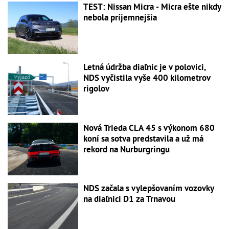
TEST: Nissan Micra - Micra ešte nikdy
nebola príjemnejšia
Letná údržba diaľnic je v polovici,
NDS vyčistila vyše 400 kilometrov
rigolov
Nová Trieda CLA 45 s výkonom 680
koní sa sotva predstavila a už má
rekord na Nurburgringu
NDS začala s vylepšovaním vozovky
na diaľnici D1 za Trnavou