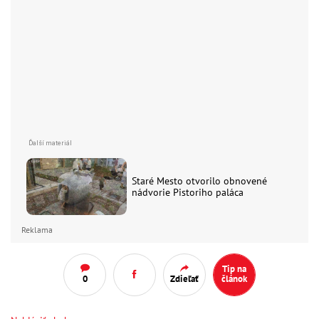
Staré Mesto otvorilo obnovené
nádvorie Pistoriho paláca
Reklama
Tip na
0
Zdieľať
článok