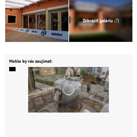
Zobraziť galériu
(7)
Mohlo by vás zaujímať: