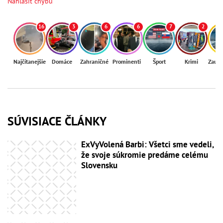
Nahlásiť chybu
16
3
6
6
7
2
Najčítanejšie
Domáce
Zahraničné
Prominenti
Šport
Krimi
Zaují
SÚVISIACE ČLÁNKY
ExVyVolená Barbi: Všetci sme vedeli,
že svoje súkromie predáme celému
Slovensku