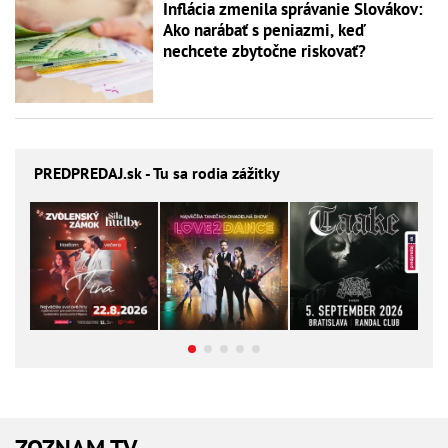
Inflácia zmenila správanie Slovákov:
Ako narábať s peniazmi, keď
nechcete zbytočne riskovať?
PREDPREDAJ
.sk - Tu sa rodia zážitky