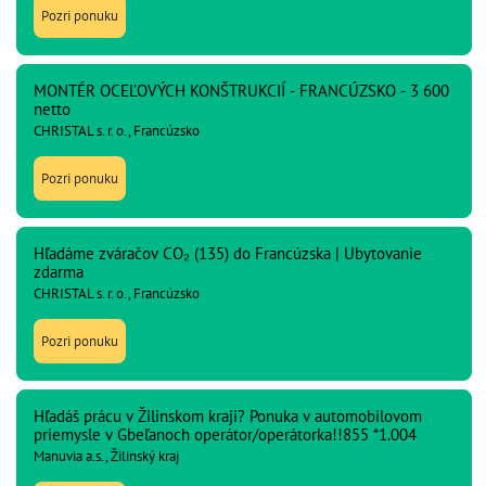
Pozri ponuku
MONTÉR OCEĽOVÝCH KONŠTRUKCIÍ - FRANCÚZSKO - 3 600
netto
CHRISTAL s. r. o., Francúzsko
Pozri ponuku
Hľadáme zváračov CO₂ (135) do Francúzska | Ubytovanie
zdarma
CHRISTAL s. r. o., Francúzsko
Pozri ponuku
Hľadáš prácu v Žilinskom kraji? Ponuka v automobilovom
priemysle v Gbeľanoch operátor/operátorka!!855 *1.004
Manuvia a.s., Žilinský kraj