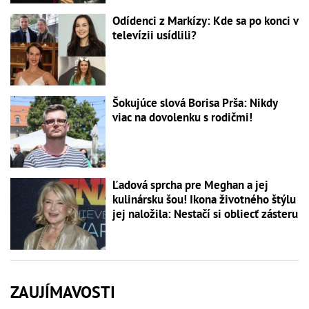
Odídenci z Markízy: Kde sa po konci v
televízii usídlili?
Šokujúce slová Borisa Prša: Nikdy
viac na dovolenku s rodičmi!
Ľadová sprcha pre Meghan a jej
kulinársku šou! Ikona životného štýlu
jej naložila: Nestačí si obliecť zásteru
ZAUJÍMAVOSTI