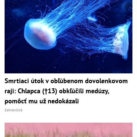
Smrtiaci útok v obľúbenom dovolenkovom
raji: Chlapca (†13) obkľúčili medúzy,
pomôcť mu už nedokázali
Zahraničné