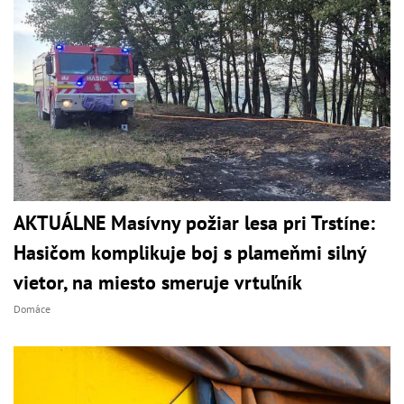
AKTUÁLNE Masívny požiar lesa pri Trstíne:
Hasičom komplikuje boj s plameňmi silný
vietor, na miesto smeruje vrtuľník
Domáce