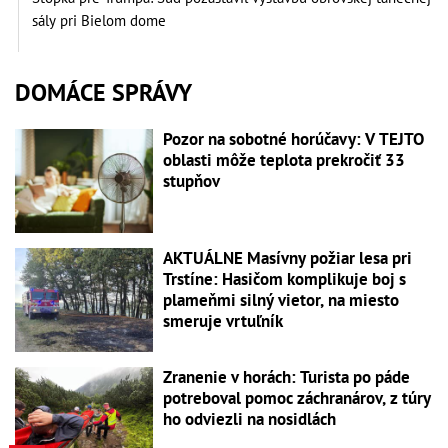
sály pri Bielom dome
DOMÁCE SPRÁVY
Pozor na sobotné horúčavy: V TEJTO
oblasti môže teplota prekročiť 33
stupňov
AKTUÁLNE Masívny požiar lesa pri
Trstíne: Hasičom komplikuje boj s
plameňmi silný vietor, na miesto
smeruje vrtuľník
Zranenie v horách: Turista po páde
potreboval pomoc záchranárov, z túry
ho odviezli na nosidlách