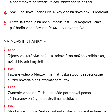
a pocit mokra na šatách! Mladý Pakistanec sa priznal
Šokujúce slová Borisa Prša: Nikdy viac na dovolenku s rodičmi!
Cesta sa zmenila na nočnú moru: Cestujúci RegioJetu čakali
päť hodín v horúčavách! Pokazila sa lokomotíva
NAJNOVŠIE ČLÁNKY
20:00
Tajomstvo staré viac než tisíc rokov: Brno možno vzniklo skôr,
než si historici mysleli
19:46
Falošné video o Merzovi má mať ruskú stopu: Bezpečnostné
služby hovoria o dezinformačnom útoku
19:35
Zranenie v horách: Turista po páde potreboval pomoc
záchranárov, z túry ho odviezli na nosidlách
19:20
Stopka pre Trumpa: Súd pozastavil výstavbu obrovskej tanečnej