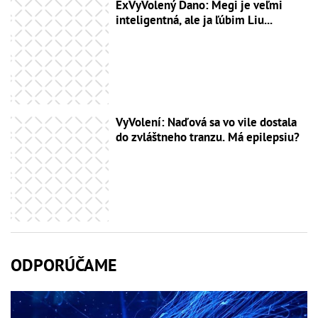
ExVyVolený Dano: Megi je veľmi
inteligentná, ale ja ľúbim Liu...
VyVolení: Naďová sa vo vile dostala
do zvláštneho tranzu. Má epilepsiu?
ODPORÚČAME