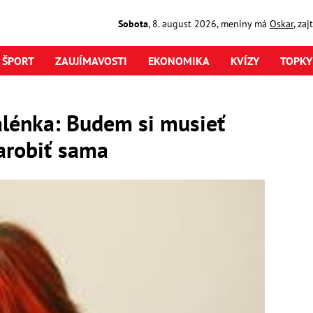
Sobota
,
8. august
2026
,
meniny má
Oskar
, za
ŠPORT
ZAUJÍMAVOSTI
EKONOMIKA
KVÍZY
TOPKY
lénka: Budem si musieť
arobiť sama