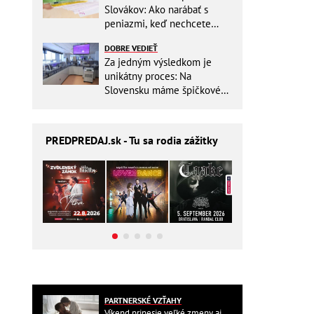
Slovákov: Ako narábať s
peniazmi, keď nechcete
zbytočne riskovať?
DOBRE VEDIEŤ
Za jedným výsledkom je
unikátny proces: Na
Slovensku máme špičkové
pracovisko
PREDPREDAJ
.sk - Tu sa rodia zážitky
PARTNERSKÉ VZŤAHY
Víkend prinesie veľké zmeny aj