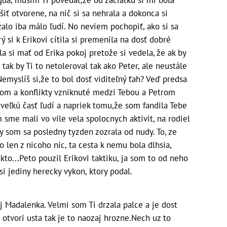
šiť otvorene, na nič si sa nehrala a dokonca si
zalo iba málo ľudí. No neviem pochopiť, ako si sa
ý si k Erikovi cítila si premenila na dosť dobré
la si mať od Erika pokoj pretože si vedela, že ak by
tak by Ti to netoleroval tak ako Peter, ale neustále
Nemyslíš si,že to bol dosť viditeľný ťah? Veď predsa
kom a konflikty vzniknuté medzi Tebou a Petrom
 veľkú časť ľudí a napriek tomu,že som fandila Tebe
 sme mali vo vile vela spolocnych aktivit, na rodiel
y som sa posledny tyzden zozrala od nudy. To, ze
 len z nicoho nic, ta cesta k nemu bola dlhsia,
kto...Peto pouzil Erikovi taktiku, ja som to od neho
si jediny herecky vykon, ktory podal.
j Madalenka. Velmi som Ti drzala palce a je dost
d otvori usta tak je to naozaj hrozne.Nech uz to