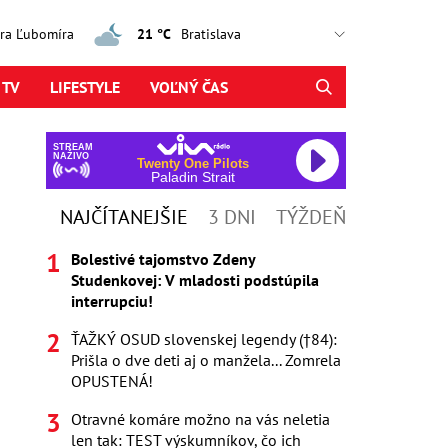
jtra Ľubomíra
21 °C
 TV
LIFESTYLE
VOĽNÝ ČAS
STREAM
NAŽIVO
Twenty One Pilots
Paladin Strait
NAJČÍTANEJŠIE
3 DNI
TÝŽDEŇ
Bolestivé tajomstvo Zdeny
Studenkovej: V mladosti podstúpila
interrupciu!
ŤAŽKÝ OSUD slovenskej legendy (†84):
Prišla o dve deti aj o manžela... Zomrela
OPUSTENÁ!
Otravné komáre možno na vás neletia
len tak: TEST výskumníkov, čo ich