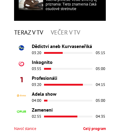
priznania: Tieto znamenia čaká
osudové stretnutie
TERAZ V TV
VEČER V TV
Dědictví aneb Kurvaseneříká
03:20
05:15
Inkognito
03:55
05:00
Profesionáli
03:20
04:15
Adela show
04:00
05:00
Zamenení
02:55
04:35
Navoľ stanice
Celý program