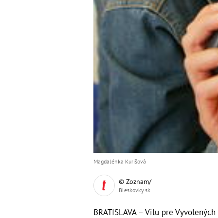
Magdalénka Kurišová
© Zoznam/
Bleskovky.sk
BRATISLAVA – Vilu pre Vyvolených 