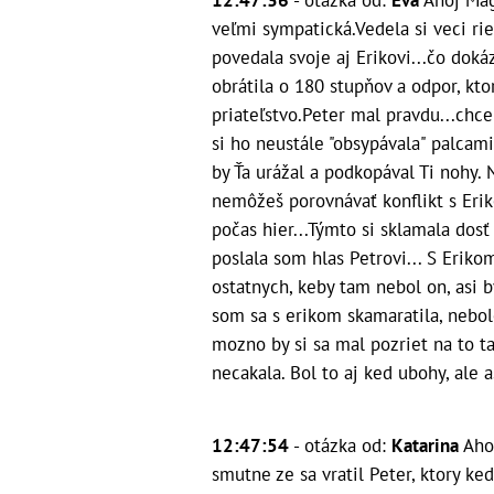
veľmi sympatická.Vedela si veci rie
povedala svoje aj Erikovi...čo doká
obrátila o 180 stupňov a odpor, ktor
priateľstvo.Peter mal pravdu...chce
si ho neustále "obsypávala" palcami 
by Ťa urážal a podkopával Ti nohy. 
nemôžeš porovnávať konflikt s Eri
počas hier...Týmto si sklamala dosť
poslala som hlas Petrovi...
S Erikom
ostatnych, keby tam nebol on, asi b
som sa s erikom skamaratila, nebolo
mozno by si sa mal pozriet na to ta
necakala. Bol to aj ked ubohy, ale a
12:47:54
- otázka od:
Katarina
Aho
smutne ze sa vratil Peter, ktory ke