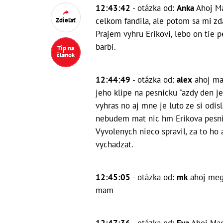
12:43:42
- otázka od:
Anka
Ahoj Ma
celkom fandila, ale potom sa mi z
Zdieľať
Prajem vyhru Erikovi, lebo on tie p
barbi.
Tip na
článok
12:44:49
- otázka od:
alex
ahoj ma
jeho klipe na pesnicku "azdy den je
vyhras no aj mne je luto ze si odis
nebudem mat nic hm
Erikova pesn
Vyvolenych nieco spravil, za to ho
vychadzat.
12:45:05
- otázka od:
mk
ahoj meg
mam
12:47:36
- otázka od:
Eva
Ahoj Mag