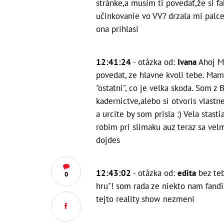
stránke,a musím ti povedať,že si fa
učinkovanie vo VV?
drzala mi palce
ona prihlasi
12:41:24
- otázka od:
Ivana
Ahoj M
povedat, ze hlavne kvoli tebe. Mam 
"ostatni", co je velka skoda. Som z 
kadernictve,alebo si otvoris vlastne
a urcite by som prisla :) Vela stas
robim pri slimaku auz teraz sa vel
dojdes
12:43:02
- otázka od:
edita
bez te
0
hru"!
som rada ze niekto nam fandi, 
tejto reality show nezmeni