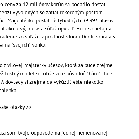
o ceny za 12 miliónov korún sa podarilo dostať
 medzi Vyvolených so zatiaľ rekordným počtom
iváci Magdalénke poslali úctyhodných 39.993 hlasov.
l ako prvý, musela súťaž opustiť. Hoci sa netajila
vyradenie zo súťaže v predposlednom Dueli zobrala s
sa na "svojich" vonku.
o z vilovej majsterky účesov, ktorá sa bude zrejme
ležitostný model si totiž svoje pôvodné "háro" chce
. A dovtedy si zrejme dá vykúzliť ešte niekoľko
dalénka.
vaše otázky >>
ala som tvoje odpovede na jednej nemenovanej