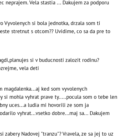
c neprajem. Vela stastia ...
Dakujem za podporu
vo Vyvolenych si bola jednotka, drzala som ti
 este stretnut s otcom??
Uvidime, co sa da pre to
gdi,planujes si v buducnosti zalozit rodinu?
zrejme, vela deti
m magdalenka...aj ked som vyvolenych
y si mohla vyhrat prave ty.....pocula som o tebe len
ny uces...a ludia mi hovorili ze som ja
odarilo vyhrat...vsetko dobre...maj sa...
Dakujem
si zabery Nadovej "tranzu"? Vravela, ze sa jej to uz