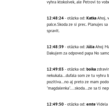
vyhra ktokolvek, ale Petrovi to vobe
12:48:24
- otázka od:
Katka
Ahoj, 
palce.Skoda ze si prec. Planujes sa
spravit.
12:48:39
- otázka od:
Júlia
Ahoj Ma
Dakujem za odpoved papa
No samo
12:49:03
- otázka od:
boika
zdravi
nekukala...dufala som ze tu vyhru b
pozitiva...no aj preto ze mam podob
"magdalenka"....skoda...ze sa ti nep
12:49:50
- otázka od:
emte
Videla 