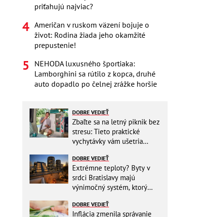
priťahujú najviac?
Američan v ruskom väzení bojuje o
život: Rodina žiada jeho okamžité
prepustenie!
NEHODA luxusného športiaka:
Lamborghini sa rútilo z kopca, druhé
auto dopadlo po čelnej zrážke horšie
DOBRE VEDIEŤ
Zbaľte sa na letný piknik bez
stresu: Tieto praktické
vychytávky vám ušetria
miesto v batohu!
DOBRE VEDIEŤ
Extrémne teploty? Byty v
srdci Bratislavy majú
výnimočný systém, ktorý
ešte aj šetrí náklady
DOBRE VEDIEŤ
Inflácia zmenila správanie