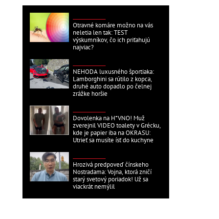
ZAHRANIČNÉ
Otravné komáre možno na vás
neletia len tak: TEST
výskumníkov, čo ich priťahujú
najviac?
ZAHRANIČNÉ
NEHODA luxusného športiaka:
Lamborghini sa rútilo z kopca,
druhé auto dopadlo po čelnej
zrážke horšie
ZAHRANIČNÉ
Dovolenka na H*VNO! Muž
zverejnil VIDEO toalety v Grécku,
kde je papier iba na OKRASU:
Utrieť sa musíte ísť do kuchyne
ZAHRANIČNÉ
Hrozivá predpoveď čínskeho
Nostradama: Vojna, ktorá zničí
starý svetový poriadok! Už sa
viackrát nemýlil