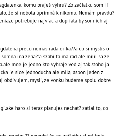
gdalenka, komu praješ výhru? Zo začiatku som Ti
dalo, že si nebola úprimná k nikomu. Nemám pravdu?
eniaze potrebuje najviac a dopriala by som ich aj
gdalena preco nemas rada erika??a co si myslis o
 somna ina zena?"a szabi ta ma rad ale milil sa ze
la.ale mne je jedno kto vyhraje ved aj tak stoho ja
icka je sice jednoducha ale mila, aspon jeden z
 aj obdivujem, mysli, ze vonku budeme spolu dobre
gi.ake haro si teraz planujes nechat?
zatial to, co
da, musím Ti povedať,že od začiatku si mi bola