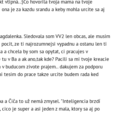
kt vtipná..:)Čo hovorila tvoja mama na tvoje
 ona je za kazdu srandu a keby mohla urcite sa aj
agdalenka. Sledovala som VV2 len obcas, ale musim
pocit, ze ti najrozumnejsi vypadnu a ostanu len ti
Ba a chcela by som sa opytat, ci pracujes v
 tu v Ba a ak ano,tak kde? Pacili sa mi tvoje kreacie
tia v buducom zivote prajem..
dakujem za podporu
mi tesim do prace takze urcite budem rada ked
ba a Čiča to už nemá zmysel. "Inteligencia brzdí
cico je super a asi jeden z mala, ktory sa aj po