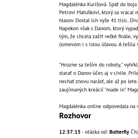
Magdalénka Kurišová. Späť do boja 
Petrovi Matuškovi, ktorý sa vracal
hlasov. Dostal ich vyše 41 tisíc. D
Napokon však s Danom, ktorý vypado
tým, že chcela zažiť veľké finále, 
úsmevom i s istou úľavou. A tešila 
"Hrozne sa teším do roboty," vyhŕkl
starať o Danov účes aj v civile. Prí
nechať znovu narásť, ale až po lete
zaujímavých kreácií "made in" Mag
Magdalénka online odpovedala na 
Rozhovor
12:37:15
- otázka od:
Butterfly
Čít