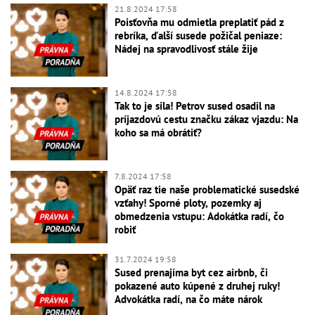
21.8.2024 17:58
Poisťovňa mu odmietla preplatiť pád z
rebríka, ďalší susede požičal peniaze:
Nádej na spravodlivosť stále žije
14.8.2024 17:58
Tak to je sila! Petrov sused osadil na
príjazdovú cestu značku zákaz vjazdu: Na
koho sa má obrátiť?
7.8.2024 17:58
Opäť raz tie naše problematické susedské
vzťahy! Sporné ploty, pozemky aj
obmedzenia vstupu: Adokátka radí, čo
robiť
31.7.2024 19:58
Sused prenajíma byt cez airbnb, či
pokazené auto kúpené z druhej ruky!
Advokátka radí, na čo máte nárok