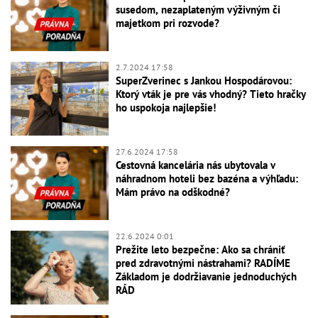
susedom, nezaplateným výživným či
majetkom pri rozvode?
2.7.2024 17:58
SuperZverinec s Jankou Hospodárovou:
Ktorý vták je pre vás vhodný? Tieto hračky
ho uspokoja najlepšie!
27.6.2024 17:58
Cestovná kancelária nás ubytovala v
náhradnom hoteli bez bazéna a výhľadu:
Mám právo na odškodné?
22.6.2024 0:01
Prežite leto bezpečne: Ako sa chrániť
pred zdravotnými nástrahami? RADÍME
Základom je dodržiavanie jednoduchých
RÁD