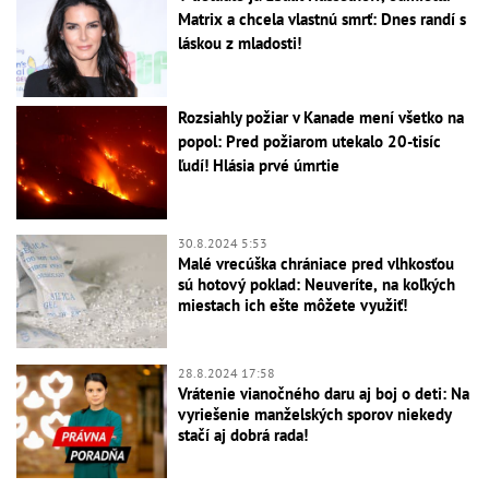
Matrix a chcela vlastnú smrť: Dnes randí s
láskou z mladosti!
Rozsiahly požiar v Kanade mení všetko na
popol: Pred požiarom utekalo 20-tisíc
ľudí! Hlásia prvé úmrtie
30.8.2024 5:53
Malé vrecúška chrániace pred vlhkosťou
sú hotový poklad: Neuveríte, na koľkých
miestach ich ešte môžete využiť!
28.8.2024 17:58
Vrátenie vianočného daru aj boj o deti: Na
vyriešenie manželských sporov niekedy
stačí aj dobrá rada!