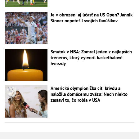
Je v ohrození aj účasť na US Open? Jannik
Sinner nepotešil svojich fanúšikov
Smútok v NBA: Zomrel jeden z najlepších
trénerov, ktorý vytvoril basketbalové
hviezdy
Americká olympionička cíti krivdu a
naložila domácemu zväzu: Nech niekto
zastaví to, čo robia v USA