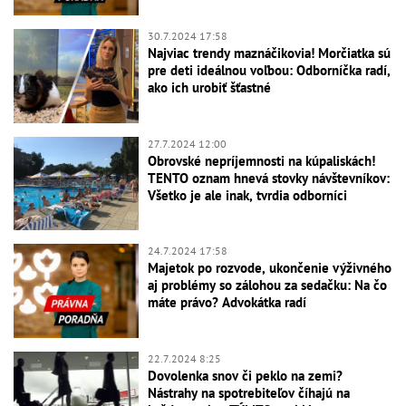
30.7.2024 17:58
Najviac trendy maznáčikovia! Morčiatka sú
pre deti ideálnou voľbou: Odborníčka radí,
ako ich urobiť šťastné
27.7.2024 12:00
Obrovské nepríjemnosti na kúpaliskách!
TENTO oznam hnevá stovky návštevníkov:
Všetko je ale inak, tvrdia odborníci
24.7.2024 17:58
Majetok po rozvode, ukončenie výživného
aj problémy so zálohou za sedačku: Na čo
máte právo? Advokátka radí
22.7.2024 8:25
Dovolenka snov či peklo na zemi?
Nástrahy na spotrebiteľov číhajú na