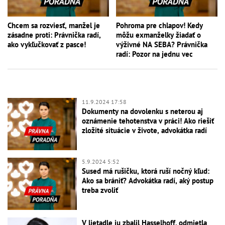
Chcem sa rozviesť, manžel je
Pohroma pre chlapov! Kedy
zásadne proti: Právnička radí,
môžu exmanželky žiadať o
ako vykľučkovať z pasce!
výživné NA SEBA? Právnička
radí: Pozor na jednu vec
11.9.2024 17:58
Dokumenty na dovolenku s neterou aj
oznámenie tehotenstva v práci! Ako riešiť
zložité situácie v živote, advokátka radí
5.9.2024 5:52
Sused má rušičku, ktorá ruší nočný kľud:
Ako sa brániť? Advokátka radí, aký postup
treba zvoliť
V lietadle ju zbalil Hasselhoff, odmietla