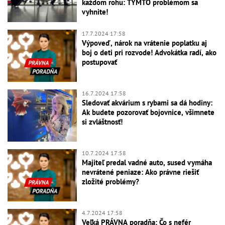
každom rohu: TÝMTO problémom sa
vyhnite!
17.7.2024 17:58
Výpoveď, nárok na vrátenie poplatku aj
boj o deti pri rozvode! Advokátka radí, ako
postupovať
16.7.2024 17:58
Sledovať akvárium s rybami sa dá hodiny:
Ak budete pozorovať bojovnice, všimnete
si zvláštnosť!
10.7.2024 17:58
Majiteľ predal vadné auto, sused vymáha
nevrátené peniaze: Ako právne riešiť
zložité problémy?
4.7.2024 17:58
Veľká PRÁVNA poradňa: Čo s nefér