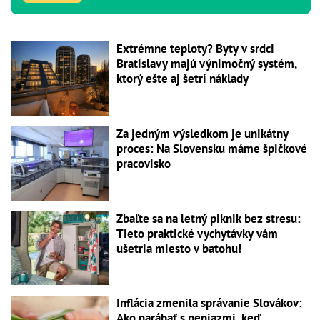
Extrémne teploty? Byty v srdci
Bratislavy majú výnimočný systém,
ktorý ešte aj šetrí náklady
Za jedným výsledkom je unikátny
proces: Na Slovensku máme špičkové
pracovisko
Zbaľte sa na letný piknik bez stresu:
Tieto praktické vychytávky vám
ušetria miesto v batohu!
Inflácia zmenila správanie Slovákov:
Ako narábať s peniazmi, keď