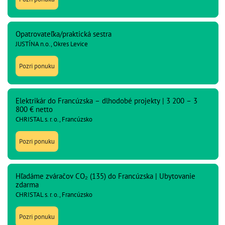
Opatrovateľka/praktická sestra
JUSTÍNA n.o., Okres Levice
Pozri ponuku
Elektrikár do Francúzska – dlhodobé projekty | 3 200 – 3
800 € netto
CHRISTAL s. r. o., Francúzsko
Pozri ponuku
Hľadáme zváračov CO₂ (135) do Francúzska | Ubytovanie
zdarma
CHRISTAL s. r. o., Francúzsko
Pozri ponuku