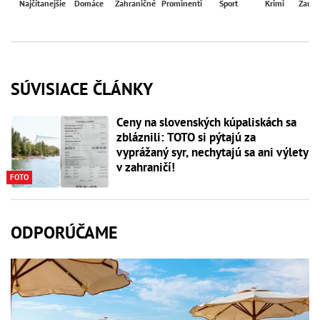
Najčítanejšie
Domáce
Zahraničné
Prominenti
Šport
Krimi
Zaují
SÚVISIACE ČLÁNKY
Ceny na slovenských kúpaliskách sa
zbláznili: TOTO si pýtajú za
vyprážaný syr, nechytajú sa ani výlety
v zahraničí!
FOTO
ODPORÚČAME