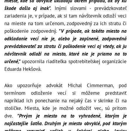
mieste, kde sa obvykle ukladajú okrem prípadu, ak by ku
škode došlo aj inak".
Inými slovami - prevádzkovateľ
zariadenia je, v prípade, ak si tam návštevník odloží veci
na mieste na tom určenom, zodpovedný za ich stratu či
poškodenie zodpovedný.
"V prípade, ak takéto miesto na
odkladanie vecí nie je, alebo je zaplnené, zodpovedná
prevádzkovateľ za stratu či poškodenie veci aj vtedy, ak ju
návštevník odloží na miesto, ktoré nie je priamo na to
určené,"
upozornila riaditeľka spotrebiteľskej organizácie
Eduarda Hekšová.
Ako upozorňuje advokát Michal Cimmerman, pod
termínom odloženie vecí si môžeme predstaviť
napríklad ich ponechanie na nejaký čas v skrinke či na
stoličke. Miesta, kde je možné odložiť vec, sú pritom
dve.
"Prvým je miesto na to vyhradené, ktorým je
najčastejšie šatňa. Druhým je miesto obvyklé, pod ktorým
môžeme rozumieť vešiak v čakárni alebo lavicu