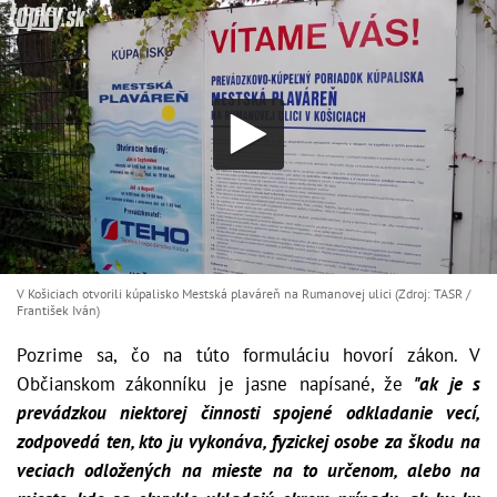
V Košiciach otvorili kúpalisko Mestská plaváreň na Rumanovej ulici (Zdroj: TASR /
František Iván)
Pozrime sa, čo na túto formuláciu hovorí zákon. V
Občianskom zákonníku je jasne napísané, že
"ak je s
prevádzkou niektorej činnosti spojené odkladanie vecí,
zodpovedá ten, kto ju vykonáva, fyzickej osobe za škodu na
veciach odložených na mieste na to určenom, alebo na