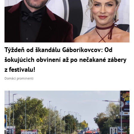
Týždeň od škandálu Gáboríkovcov: Od
šokujúcich obvinení až po nečakané zábery
z festivalu!
Domáci prominenti