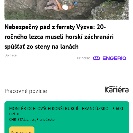
Nebezpečný pád z ferraty Výzva: 20-
ročného lezca museli horskí záchranári
spúšťať zo steny na lanách
Domáce
Pracovné pozície
MONTÉR OCEĽOVÝCH KONŠTRUKCIÍ - FRANCÚZSKO - 3 600
netto
CHRISTAL s. r. o., Francúzsko
Pozri ponuku