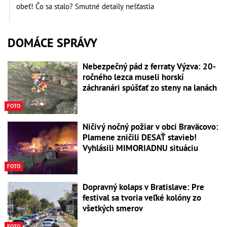
obeť! Čo sa stalo? Smutné detaily nešťastia
DOMÁCE SPRÁVY
Nebezpečný pád z ferraty Výzva: 20-
ročného lezca museli horskí
záchranári spúšťať zo steny na lanách
FOTO
Ničivý nočný požiar v obci Braväcovo:
Plamene zničili DESAŤ stavieb!
Vyhlásili MIMORIADNU situáciu
FOTO
Dopravný kolaps v Bratislave: Pre
festival sa tvoria veľké kolóny zo
všetkých smerov
FOTO