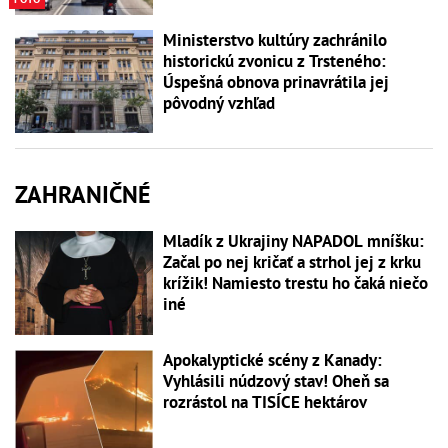
Ministerstvo kultúry zachránilo
historickú zvonicu z Trsteného:
Úspešná obnova prinavrátila jej
pôvodný vzhľad
ZAHRANIČNÉ
Mladík z Ukrajiny NAPADOL mníšku:
Začal po nej kričať a strhol jej z krku
krížik! Namiesto trestu ho čaká niečo
iné
Apokalyptické scény z Kanady:
Vyhlásili núdzový stav! Oheň sa
rozrástol na TISÍCE hektárov