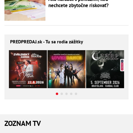
nechcete zbytočne riskovať?
PREDPREDAJ
.sk - Tu sa rodia zážitky
ZOZNAM TV