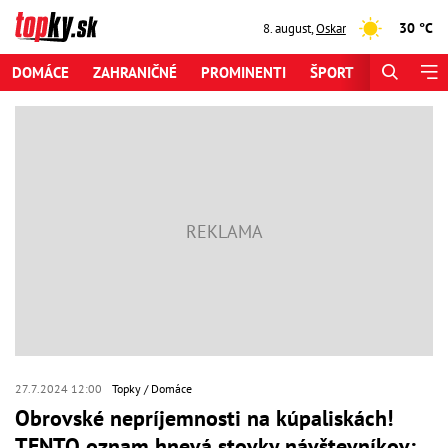
30 °C
8. august
,
Oskar
DOMÁCE
ZAHRANIČNÉ
PROMINENTI
ŠPORT
ZAUJÍMAV
27.7.2024 12:00
Topky
Domáce
Obrovské nepríjemnosti na kúpaliskách!
TENTO oznam hnevá stovky návštevníkov: