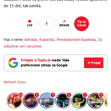
do 15 dní, tak zaniká.
Tip na
110
Zdieľať
článok
Viac o téme:
Advokát
,
Kúpaliská
,
Prevádzkovateľ kúpaliska
,
Za
odložené veci neručíme
Pridajte si Topky.sk
medzi Vaše
Pridať
preferované zdroje na Google
Nahlásiť chybu
16
3
3
3
7
3