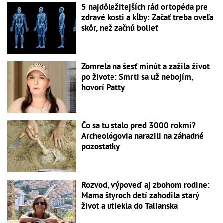
5 najdôležitejších rád ortopéda pre
zdravé kosti a kĺby: Začať treba oveľa
skôr, než začnú bolieť
Zomrela na šesť minút a zažila život
po živote: Smrti sa už nebojím,
hovorí Patty
Čo sa tu stalo pred 3000 rokmi?
Archeológovia narazili na záhadné
pozostatky
Rozvod, výpoveď aj zbohom rodine:
Mama štyroch detí zahodila starý
život a utiekla do Talianska