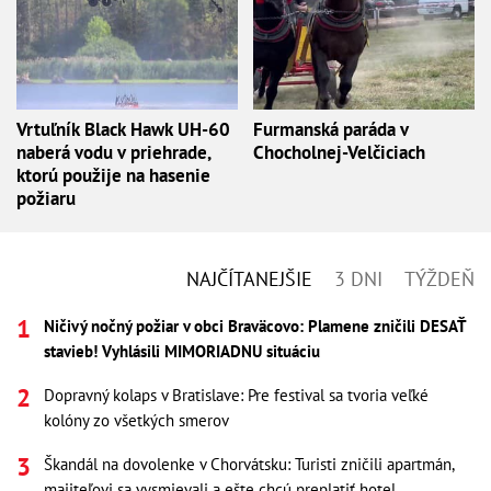
Vrtuľník Black Hawk UH-60
Furmanská paráda v
naberá vodu v priehrade,
Chocholnej-Velčiciach
ktorú použije na hasenie
požiaru
NAJČÍTANEJŠIE
3 DNI
TÝŽDEŇ
Ničivý nočný požiar v obci Braväcovo: Plamene zničili DESAŤ
stavieb! Vyhlásili MIMORIADNU situáciu
Dopravný kolaps v Bratislave: Pre festival sa tvoria veľké
kolóny zo všetkých smerov
Škandál na dovolenke v Chorvátsku: Turisti zničili apartmán,
majiteľovi sa vysmievali a ešte chcú preplatiť hotel