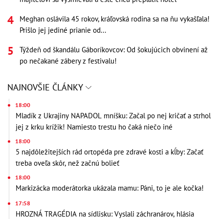
Meghan oslávila 45 rokov, kráľovská rodina sa na ňu vykašľala!
Prišlo jej jediné prianie od...
Týždeň od škandálu Gáboríkovcov: Od šokujúcich obvinení až
po nečakané zábery z festivalu!
NAJNOVŠIE ČLÁNKY
18:00
Mladík z Ukrajiny NAPADOL mníšku: Začal po nej kričať a strhol
jej z krku krížik! Namiesto trestu ho čaká niečo iné
18:00
5 najdôležitejších rád ortopéda pre zdravé kosti a kĺby: Začať
treba oveľa skôr, než začnú bolieť
18:00
Markizácka moderátorka ukázala mamu: Páni, to je ale kočka!
17:58
HROZNÁ TRAGÉDIA na sídlisku: Vyslali záchranárov, hlásia