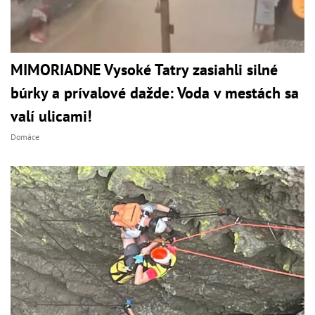
MIMORIADNE Vysoké Tatry zasiahli silné
búrky a prívalové dažde: Voda v mestách sa
valí ulicami!
Domáce