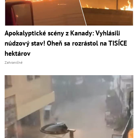
Apokalyptické scény z Kanady: Vyhlásili
núdzový stav! Oheň sa rozrástol na TISÍCE
hektárov
Zahraničné