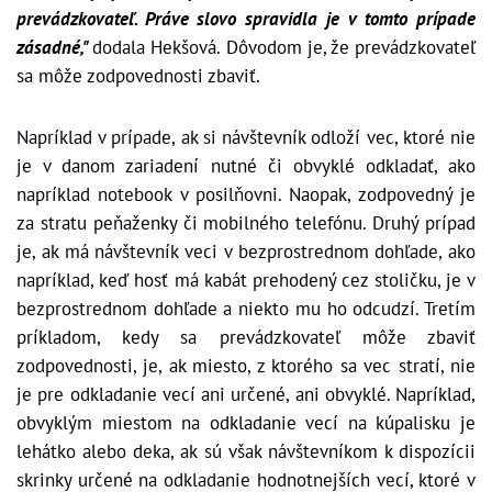
prevádzkovateľ. Práve slovo spravidla je v tomto prípade
zásadné,"
dodala Hekšová. Dôvodom je, že prevádzkovateľ
sa môže zodpovednosti zbaviť.
Napríklad v prípade, ak si návštevník odloží vec, ktoré nie
je v danom zariadení nutné či obvyklé odkladať, ako
napríklad notebook v posilňovni. Naopak, zodpovedný je
za stratu peňaženky či mobilného telefónu. Druhý prípad
je, ak má návštevník veci v bezprostrednom dohľade, ako
napríklad, keď hosť má kabát prehodený cez stoličku, je v
bezprostrednom dohľade a niekto mu ho odcudzí.
Tretím
príkladom, kedy sa prevádzkovateľ môže zbaviť
zodpovednosti, je, ak miesto, z ktorého sa vec stratí, nie
je pre odkladanie vecí ani určené, ani obvyklé. Napríklad,
obvyklým miestom na odkladanie vecí na kúpalisku je
lehátko alebo deka, ak sú však návštevníkom k dispozícii
skrinky určené na odkladanie hodnotnejších vecí, ktoré v