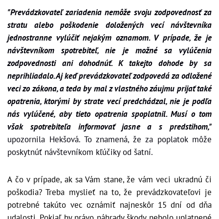
"Prevádzkovateľ zariadenia nemôže svoju zodpovednosť za
stratu alebo poškodenie doložených vecí návštevníka
jednostranne vylúčiť nejakým oznamom. V prípade, že je
návštevníkom spotrebiteľ, nie je možné sa vylúčenia
zodpovednosti ani dohodnúť. K takejto dohode by sa
neprihliadalo. Aj keď prevádzkovateľ zodpovedá za odložené
veci zo zákona, a teda by mal z vlastného záujmu prijať také
opatrenia, ktorými by strate vecí predchádzal, nie je podľa
nás vylúčené, aby tieto opatrenia spoplatnil. Musí o tom
však spotrebiteľa informovať jasne a s predstihom,"
upozornila Hekšová. To znamená, že za poplatok môže
poskytnúť návštevníkom kľúčiky od šatní.
A čo v prípade, ak sa Vám stane, že vám veci ukradnú či
poškodia? Treba myslieť na to, že prevádzkovateľovi je
potrebné takúto vec oznámiť najneskôr 15 dní od dňa
udalosti. Pokiaľ by právo náhrady škody nebolo uplatnené