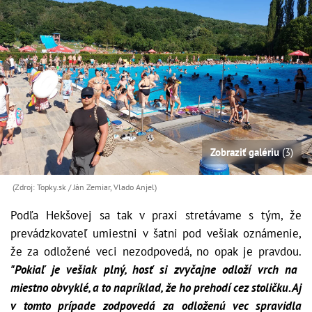
Zobraziť galériu
(3)
(Zdroj: Topky.sk / Ján Zemiar, Vlado Anjel)
Podľa Hekšovej sa tak v praxi stretávame s tým, že
prevádzkovateľ umiestni v šatni pod vešiak oznámenie,
že za odložené veci nezodpovedá, no opak je pravdou.
"Pokiaľ je vešiak plný, hosť si zvyčajne odloží vrch na
miestno obvyklé, a to napríklad, že ho prehodí cez stoličku. Aj
v tomto prípade zodpovedá za odloženú vec spravidla