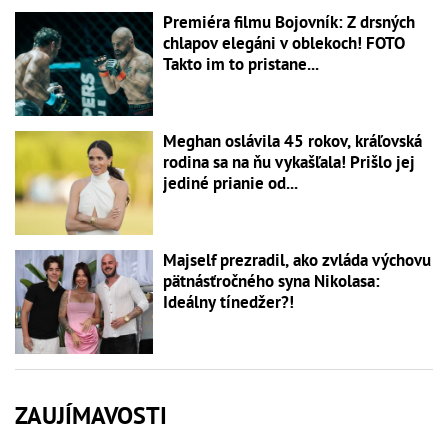
Premiéra filmu Bojovník: Z drsných
chlapov elegáni v oblekoch! FOTO
Takto im to pristane...
Meghan oslávila 45 rokov, kráľovská
rodina sa na ňu vykašľala! Prišlo jej
jediné prianie od...
Majself prezradil, ako zvláda výchovu
pätnásťročného syna Nikolasa:
Ideálny tínedžer?!
ZAUJÍMAVOSTI