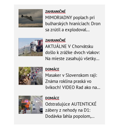
ZAHRANIČNÉ
MIMORIADNY poplach pri
bulharských hraniciach: Dron
sa zrútil a explodoval
neďaleko plynovodu!
ZAHRANIČNÉ
AKTUÁLNE V Chorvátsku
došlo k zrážke dvoch vlakov:
Na mieste zasahujú všetky
záchranné zložky
DOMÁCE
Masaker v Slovenskom raji:
Známa roklina praská vo
švíkoch! VIDEO Rad ako na
banány za socializmu
DOMÁCE
Odstrašujúce AUTENTICKÉ
zábery z nehody na D1:
Dodávka ľahla popolom,
ťažko zraneného
zachraňoval vrtuľník