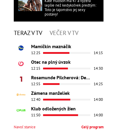
Kate Hudson má 47 a vyzerá
lepšie než kedykoľvek predtým:
Toto je tajomstvo jej sexy
postavy!
TERAZ V TV
VEČER V TV
Mamičkin maznáčik
12:25
14:15
Otec na plný úvzok
12:15
14:30
Rosamunde Pilcherová: Dedičstvo lásky
12:55
14:25
Zámena manželiek
12:40
14:00
Klub odložených žien
11:50
14:00
Navoľ stanice
Celý program