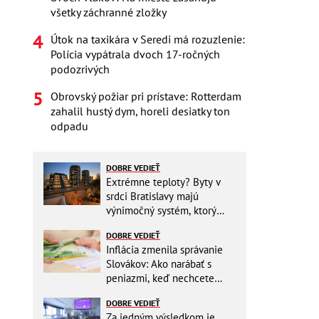
všetky záchranné zložky
Útok na taxikára v Seredi má rozuzlenie:
Polícia vypátrala dvoch 17-ročných
podozrivých
Obrovský požiar pri prístave: Rotterdam
zahalil hustý dym, horeli desiatky ton
odpadu
DOBRE VEDIEŤ
Extrémne teploty? Byty v
srdci Bratislavy majú
výnimočný systém, ktorý
ešte aj šetrí náklady
DOBRE VEDIEŤ
Inflácia zmenila správanie
Slovákov: Ako narábať s
peniazmi, keď nechcete
zbytočne riskovať?
DOBRE VEDIEŤ
Za jedným výsledkom je