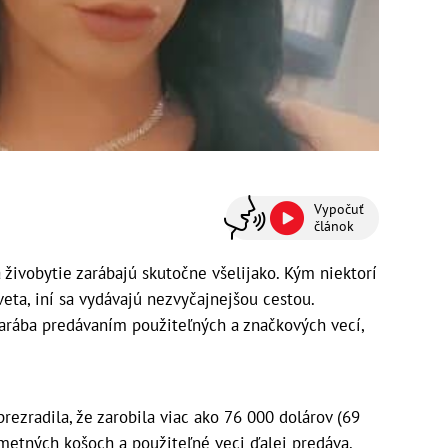
Vypočuť
článok
 živobytie zarábajú skutočne všelijako. Kým niektorí
eta, iní sa vydávajú nezvyčajnejšou cestou.
zarába predávaním použiteľných a značkových vecí,
prezradila, že zarobila viac ako 76 000 dolárov (69
metných košoch a použiteľné veci ďalej predáva.