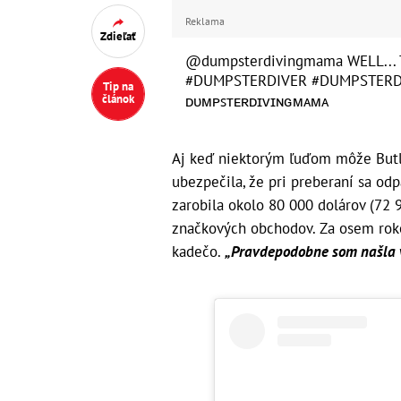
Reklama
Zdieľať
@dumpsterdivingmama
WELL... 
#DUMPSTERDIVER
#DUMPSTERD
Tip na
článok
ᴅᴜᴍᴘꜱᴛᴇʀᴅɪᴠɪɴɢᴍᴀᴍᴀ
Aj keď niektorým ľuďom môže Butle
ubezpečila, že pri preberaní sa od
zarobila okolo 80 000 dolárov (72 9
značkových obchodov. Za osem rokov
kadečo.
„Pravdepodobne som našla vš