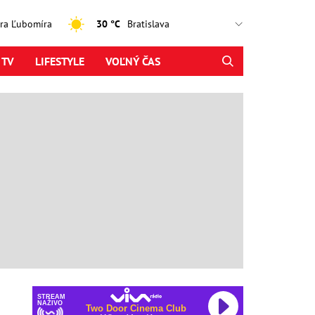
jtra Ľubomíra
30 °C
 TV
LIFESTYLE
VOĽNÝ ČAS
STREAM
NAŽIVO
Two Door Cinema Club