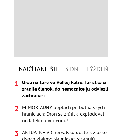
NAJČÍTANEJŠIE
3 DNI
TÝŽDEŇ
Úraz na túre vo Veľkej Fatre: Turistka si
zranila členok, do nemocnice ju odviezli
záchranári
MIMORIADNY poplach pri bulharských
hraniciach: Dron sa zrútil a explodoval
neďaleko plynovodu!
AKTUÁLNE V Chorvátsku došlo k zrážke
dvoch vlakov: Na mieste zasahujú