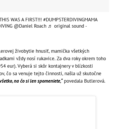
THIS WAS A FIRST!!!
#DUMPSTERDIVINGMAMA
IVING
@Daniel Roach
♬ original sound -
rovej živobytie hnusiť, mamička všetkých
padkami vždy nosí rukavice. Za dva roky okrem toho
54 eur). Vyberá si skôr kontajnery v blízkosti
, čo sa venuje tejto činnosti, našla už skutočne
etko, na čo si len spomeniete,“
povedala Butlerová.