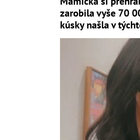
Mamička si prehra
zarobila vyše 70 0
kúsky našla v tých