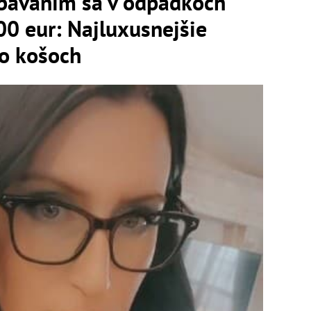
bávaním sa v odpadkoch
00 eur: Najluxusnejšie
to košoch