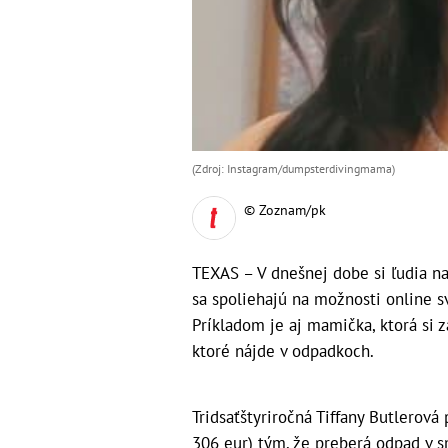
(Zdroj: Instagram/dumpsterdivingmama)
© Zoznam/pk
TEXAS – V dnešnej dobe si ľudia na
sa spoliehajú na možnosti online sv
Príkladom je aj mamička, ktorá si 
ktoré nájde v odpadkoch.
Tridsaťštyriročná Tiffany Butlerová 
306 eur) tým, že preberá odpad v s