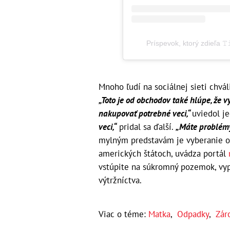
Príspevok, ktorý zdieľa 𝚃
Mnoho ľudí na sociálnej sieti chvá
„Toto je od obchodov také hlúpe, že v
nakupovať potrebné veci,“
uviedol j
veci,“
pridal sa ďalší.
„Máte problémy
mylným predstavám je vyberanie o
amerických štátoch, uvádza portál
vstúpite na súkromný pozemok, vyp
výtržníctva.
Viac o téme:
Matka
,
Odpadky
,
Zár