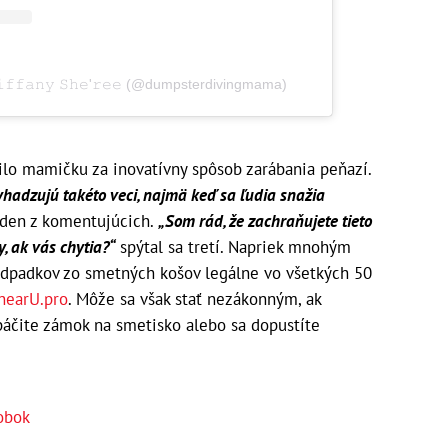
𝚒𝚏𝚏𝚊𝚗𝚢 𝚂𝚑𝚎'𝚛𝚎𝚎 (@dumpsterdivingmama)
lilo mamičku za inovatívny spôsob zarábania peňazí.
yhadzujú takéto veci, najmä keď sa ľudia snažia
eden z komentujúcich.
„Som rád, že zachraňujete tieto
, ak vás chytia?“
spýtal sa tretí. Napriek mnohým
dpadkov zo smetných košov legálne vo všetkých 50
nearU.pro
. Môže sa však stať nezákonným, ak
áčite zámok na smetisko alebo sa dopustíte
obok