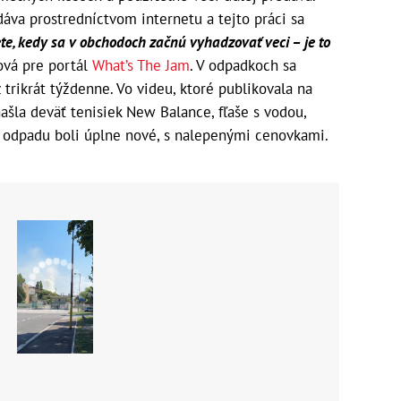
áva prostredníctvom internetu a tejto práci sa
te, kedy sa v obchodoch začnú vyhadzovať veci – ​​je to
ová pre portál
What’s The Jam
. V odpadkoch sa
trikrát týždenne. Vo videu, ktoré publikovala na
našla deväť tenisiek New Balance, fľaše s vodou,
o odpadu boli úplne nové, s nalepenými cenovkami.